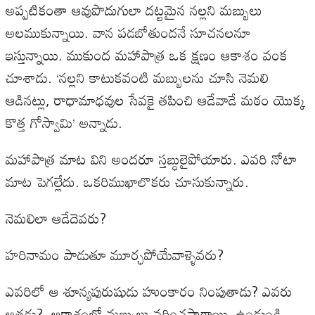
అప్పటికంతా ఆవుపొదుగులా దట్టమైన నల్లని మబ్బులు
అలముకున్నాయి. వాన పడబోతుందనే సూచనలనూ
ఇస్తున్నాయి. ముకుంద మహాపాత్ర ఒక క్షణం ఆకాశం వంక
చూశాడు. ‘నల్లని కాటుకవంటి మబ్బులను చూసి నెమలి
ఆడినట్లు, రాధామాధవుల సేవకై తపించి ఆడేవాడే మఠం యొక్క
కొత్త గోస్వామి’ అన్నాడు.
మహాపాత్ర మాట విని అందరూ స్తబ్ధులైపోయారు. ఎవరి నోటా
మాట పెగల్లేదు. ఒకరిముఖాలొకరు చూసుకున్నారు.
నెమలిలా ఆడేదెవరు?
హరినామం పాడుతూ మూర్ఛపోయేవాళ్ళెవరు?
ఎవరిలో ఆ శూన్యపురుషుడు హుంకారం నింపుతాడు? ఎవరు
అతడు? ఆకాశంలో మబ్బులు వర్షించసాగాయి. ఉండుండి