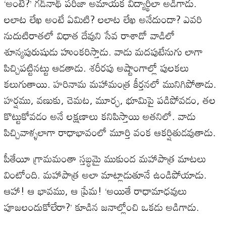
‘అంటే?’ గడ్‌నాథ్ పరిజా అమాయక విద్యార్థిలా అడిగాడు.
లలాట లేఖ అంటే ఏమిటి? లలాట లేఖ అనేదుందా? ఎవరి
నుదుటిరాతలో విధాత దేవుని సేవ రాశాడో వాడిలో
శూన్యపురుషుడు హుంకరిస్తాడు. వాడు మదపుటేనుగు లాగా
పిచ్చిపట్టినట్టు ఆడతాడు. శరీరపు అష్టాంగాల్లో పులకలు
కలుగుతాయి. హరినామ మహామంత్ర కీర్తనలో మునిగిపోతాడు.
హర్షము, వణుకు, చెమట, మూర్ఛ, భూమిపై పడిపోవడం, తల
కొట్టుకోవడం అనే లక్షణాలు కనిపిస్తాయి అతనిలో. వాడు
పిచ్చివాళ్ళలాగా రాధాభావంలో మూర్తి వంక ఆకర్షితుడవుతాడు.
పీతేయీ గ్రామమంతా స్తబ్ధమై ముకుంద మహాపాత్ర మాటలు
వింటోంది. మహాపాత్ర అలా మాట్లాడుతూనే ఉండిపోయాడు.
ఆహా! ఆ భావము, ఆ ప్రేమ! ‘అయితే రాధామాధవులు
పూజలందుకోలేరా?’ కూడిన జనాల్లోంచి ఒకడు అడిగాడు.