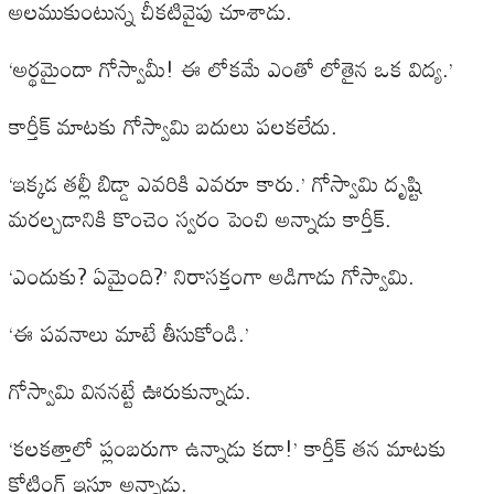
అలముకుంటున్న చీకటివైపు చూశాడు.
‘అర్థమైందా గోస్వామీ! ఈ లోకమే ఎంతో లోతైన ఒక విద్య.’
కార్తీక్ మాటకు గోస్వామి బదులు పలకలేదు.
‘ఇక్కడ తల్లీ బిడ్డా ఎవరికి ఎవరూ కారు.’ గోస్వామి దృష్టి
మరల్చడానికి కొంచెం స్వరం పెంచి అన్నాడు కార్తీక్.
‘ఎందుకు? ఏమైంది?’ నిరాసక్తంగా అడిగాడు గోస్వామి.
‘ఈ పవనాలు మాటే తీసుకోండి.’
గోస్వామి విననట్టే ఊరుకున్నాడు.
‘కలకత్తాలో ప్లంబరుగా ఉన్నాడు కదా!’ కార్తీక్ తన మాటకు
కోటింగ్ ఇస్తూ అన్నాడు.