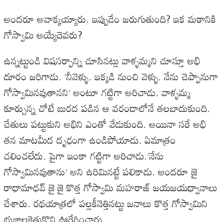
అందరూ అవాక్కయ్యారు. ఇప్పుడేం జరుగుతుంది? ఇక మఠానికి
గోస్వామి అయ్యేదెవరు?
ఉన్నట్టుండి విషసర్పాన్ని చూసినట్లు వాళ్ళమ్మని చూస్తూ అభి
దూరం జరిగాడు. ‘నీవెళ్ళు. ఇక్కడి నుంచి వెళ్ళు. నేను చెప్పానుగా
గోస్వామినవుతానని’ అంటూ గట్టిగా అరిచాడు. వాళ్ళమ్మ
కూర్చున్న చోటే బురద పడిన ఆ వరండాలోనే తలబాదుకుంది.
చేతులు పట్టుకుని అభిని ఎంతో వేడుకుంది. అయినా సరే అభి
తన మాటమీద దృఢంగా ఉండిపోయాడు. ఏమాత్రం
చలించలేదు. పైగా ఇంకా గట్టిగా అరిచాడు.‘నేను
గోస్వామినవుతాను’ అని ఉరిమినట్టే పలికాడు. అందరూ జై
రాధామాధవ్ జై జై కొత్త గోస్వామి మహరాజ్ జయజయధ్వానాలు
చేశారు. రథయాత్రలో పల్లకీనెత్తినట్టు జనాలు కొత్త గోస్వామిని
భుజాలకెత్తుకొని ఊరేగించారు.