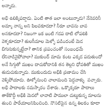
అన్నాడు.
అభి ఉలిక్కిపడ్డాడు. ఏంటి తాత ఇలా అంటున్నాడు! నేనెవరినీ
అమ్మా నాన్న అని పిలవకూడదా? నీరూ బావను బావ
అనకూడదా? నిజంగా ఇక ఇంటి గడప దాటి లోపలికి
వెళ్ళకూడదా? తులసీమాల మెళ్ళో పడిందంటే మెడ
బిగుసుకున్నట్టేనా? తానిక ప్రపంచంతో సంబంధమే
లేనివాడినైపోవాలా? ముకుంద్ మామ కంట ఎక్కడ పడుతుందో
అనే సిగ్గుతో ముఖం దాచుకోడానికి తన తెల్లని ధోవతితో ముఖం
తుడుచుకున్నాడు. ముకుందుడు అభికి ప్రణామం చేసి
వెళ్ళిపోయాడు. ఊళ్ళోనుంచి చాలామంది పెద్దవాళ్ళు వచ్చారు.
అభి పాదాలకు నమస్కారం చేశారు. ఒక్కొక్కరూ పాదాలు
తాకేకొద్దీ అభికి మెడలో లావాటి పాములా చుట్టుకున్న మాలను
తుంచి పారేయాలనిపించింది. నొసటిపైన ఉన్న తిలకం కూడా