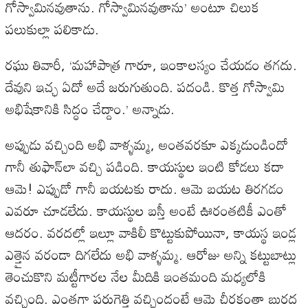
గోస్వామినవుతాను. గోస్వామినవుతాను’ అంటూ చిలుక
పలుకుల్లా పలికాడు.
రఘు తివారీ, ‘మహాపాత్ర గారూ, ఇంకాలస్యం చేయడం తగదు.
దేవుని ఇచ్ఛ ఏదో అదే జరుగుతుంది. పదండి. కొత్త గోస్వామి
అభిషేకానికి సిద్ధం చేద్దాం.’ అన్నాడు.
అప్పుడు వచ్చింది అభి వాళ్ళమ్మ, అంతవరకూ ఎక్కడుండిందో
గానీ తుఫాన్‌లా వచ్చి పడింది. కాయస్థుల ఇంటి కోడలు కదా
ఆమె! ఎప్పుడో గానీ బయటకు రాదు. ఆమె బయట తిరగడం
ఎవరూ చూడలేదు. కాయస్థుల బస్తీ అంటే ఊరంతటికీ ఎంతో
ఆదరం. వరదల్లో ఇల్లూ వాకిలీ కొట్టుకుపోయినా, కాయస్థ ఇండ్ల
ఎత్తైన వరండా దిగలేదు అభి వాళ్ళమ్మ. ఆరోజు అన్ని కట్టుబాట్లు
తెంచుకొని మట్టీగారల నేల మీదికి ఇంతమంది మధ్యలోకి
వచ్చింది. ఎంతగా పరుగెత్తి వచ్చిందంటే ఆమె చీరకంతా బురద