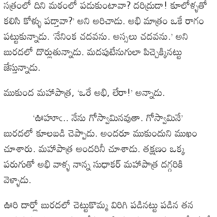
సత్రంలో దిని మఠంలో పడుకుంటావా? దరిద్రుడా! కూలోళ్ళతో
కలిసి కోళ్ళు పడ్తావా?’ అని అరిచాడు. అభి మాత్రం ఒకే రాగం
పట్టుకున్నాడు. ‘నేనింక చదవను. అస్సలు చదవను.’ అని
బురదలో దొర్లుతున్నాడు. మదపుటేనుగులా పిచ్చెక్కినట్టు
జేస్తున్నాడు.
ముకుంద మహాపాత్ర, ‘ఒరే అభి, లేరా!’ అన్నాడు.
‘ఊహూఁ.. నేను గోస్వామినవుతా. గోస్వామినే’
బురదలో కూలబడి చెప్పాడు. అందరూ ముకుందుని ముఖం
చూశారు. మహాపాత్ర అందరినీ చూశాడు. తక్షణం ఒక్క
పరుగుతో అభి వాళ్ళ నాన్న సుధాకర్ మహాపాత్ర దగ్గరికి
వెళ్ళాడు.
ఊరి దార్లో బురదలో చెట్టుకొమ్మ విరిగి పడినట్టు పడిన తన