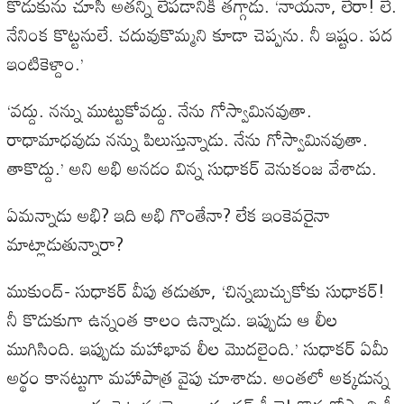
కొడుకును చూసి అతన్ని లేపడానికి తగ్గాడు. ‘నాయనా, లేరా! లే.
నేనింక కొట్టనులే. చదువుకొమ్మని కూడా చెప్పను. నీ ఇష్టం. పద
ఇంటికెళ్దాం.’
‘వద్దు. నన్ను ముట్టుకోవద్దు. నేను గోస్వామినవుతా.
రాధామాధవుడు నన్ను పిలుస్తున్నాడు. నేను గోస్వామినవుతా.
తాకొద్దు.’ అని అభి అనడం విన్న సుధాకర్ వెనుకంజ వేశాడు.
ఏమన్నాడు అభి? ఇది అభి గొంతేనా? లేక ఇంకెవరైనా
మాట్లాడుతున్నారా?
ముకుంద్- సుధాకర్ వీపు తడుతూ, ‘చిన్నబుచ్చుకోకు సుధాకర్!
నీ కొడుకుగా ఉన్నంత కాలం ఉన్నాడు. ఇప్పుడు ఆ లీల
ముగిసింది. ఇప్పుడు మహాభావ లీల మొదలైంది.’ సుధాకర్ ఏమీ
అర్థం కానట్టుగా మహాపాత్ర వైపు చూశాడు. అంతలో అక్కడున్న