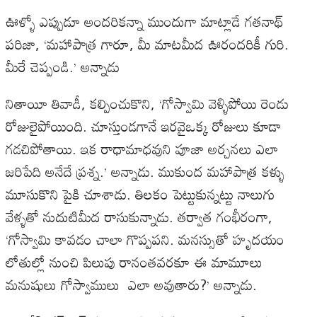
ఊళ్ళో ఎప్పుడూ అందరికన్నా ముందుగా మాట్లాడే గతనాథ్
పరిజా, ‘మహాపాత్ర గారూ, మీ మాటమీద ఊరందరికీ గురి.
మీరే చెప్పండి.’ అన్నాడు
నితాయీ తివాడీ, కల్పించుకొని, ‘గోస్వామి వెళ్ళిపోయి రెండు
రోజులైపోయింది. చూస్తుండగానే ఇరవైఒక్క రోజులు కూడా
గడచిపోతాయి. ఇక రాధామాధవుని పూజా అర్చనలు ఎలా
జరిపేది అనేదే ప్రశ్న.’ అన్నాడు. ముకుంద మహాపాత్ర కళ్ళు
మూసుకొని పైకి చూశాడు. తిలకం పెట్టుకున్నట్టు నాలుగు
వేళ్ళతో నుదుటిమీద రాసుకున్నాడు. తర్వాత గంభీరంగా,
‘గోస్వామి కావడం చాలా గొప్పపని. మనస్సుతో హృదయం
లోతుల్లో నుంచి పిలుపు రానంతవరకూ ఈ మామూలు
మనుషులు గోస్వాములు ఎలా అవుతారు?’ అన్నాడు.