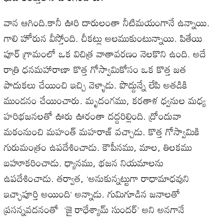
వాన ఆగింది.కానీ ఊరి దారులంతా నీటిమయంగానే ఉన్నాయి.
గాలి హోరున వీస్తోంది. చీకట్లు అలముకుంటున్నాయి. పితేయి
పూర్ గ్రామంలో ఒక విచిత్ర వాతావరణం నెలకొని ఉంది. అదే
రాత్రి ధనమహారాణా కొత్త గోస్వామికోసం ఒక కొత్త జత
పాదుకలు చేయించి ఇచ్చి వెళ్ళాడు. పొద్దున్నే లేపి అతడికి
ముండనం చేయించారు. మృదంగము, కరతాళ ధ్వనుల మధ్య
హరిభజనలతో ఊరు ఊరంతా దద్దరిల్లింది. ద్రోందువా
మఠంనుంచి మహంత్ మహరాజ్ వచ్చాడు. కొత్త గోస్వామికి
గురుమంత్రం ఉపదేశించాడు. కౌపీనము, మాల, తిలకము
బహూకరించాడు. ధ్యానము, భజన నియమాలను
ఉపదేశించాడు. తర్వాత, ‘అనుకున్నట్టుగా రాధామాధవుని
ఇచ్ఛాపూర్తి అయింది’ అన్నాడు. గుమిగూడిన జనాలతో
ప్రసన్నవదనంతో ‘జై రాధేశ్యామ్ సుందర్’ అని అనగానే