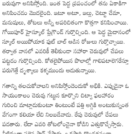
బరువుగా అనిపిస్తోంది. ఇంత పెద్ద ప్రపంచంలో తను ఏకాకిగా
అనిపించడం మొదలైంది. ఇటూ అటూ, ఇల్లు, చెట్టూ చేమా,
మనుషులు, తోటలు అన్నీ అపరిచితంగా కొత్తగా కనిపించాయి.
గోయిపూర్ హైస్కూల్ ప్లేగ్రౌండ్ గుర్తొచ్చింది. ఆ పెద్ద మైదానంలో
స్కూల్ అయిపోయాక ఫుట్ బాల్ ఆడిన రోజులు గుర్తొచ్చాయి.
తర్వాత వానలో ఎవరికీ తెలీకుండా సహారా చెరువులో చేపలు
పట్టడం గుర్తొచ్చింది. కోతలైపోయిన పొలాల్లో గాలిపటాలెగరేస్తూ
పరుగెత్తే దృశ్యాలు కళ్ళముందు ఆడుతున్నాయి.
గతాన్ని తలచుకోవాలని అనిపిస్తోందెందుకో అభికి. ఎప్పుడైనా ఓ
సాయంకాలం చెరువు గట్టున కూర్చొని చిట్వా ఫలహారం
గురించి మాట్లాడుకుంటూ తింటుంటే పత్తి అగ్గికి అంటుకున్నంత
వేగంగా కలియా లేచి నిలబడేవాడు. రేపు చెరువులో చేపలు
పడతారు. లేదా ఎవరి తోటలోంచైనా కోడిని ఎత్తుకొచ్చేస్తారు.
వీటికంతా సరైన ప్లాన్ వేస్తారు. ఒకసారి దొంగతనంగా