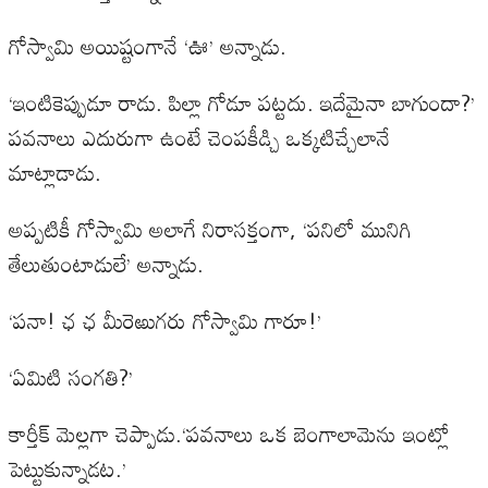
గోస్వామి అయిష్టంగానే ‘ఊ’ అన్నాడు.
‘ఇంటికెప్పుడూ రాడు. పిల్లా గోడూ పట్టదు. ఇదేమైనా బాగుందా?’
పవనాలు ఎదురుగా ఉంటే చెంపకీడ్చి ఒక్కటిచ్చేలానే
మాట్లాడాడు.
అప్పటికీ గోస్వామి అలాగే నిరాసక్తంగా, ‘పనిలో మునిగి
తేలుతుంటాడులే’ అన్నాడు.
‘పనా! ఛ ఛ మీరెఱుగరు గోస్వామి గారూ!’
‘ఏమిటి సంగతి?’
కార్తీక్ మెల్లగా చెప్పాడు.‘పవనాలు ఒక బెంగాలామెను ఇంట్లో
పెట్టుకున్నాడట.’