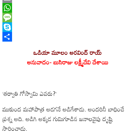
Email
WhatsApp
Message
Skype
Share
ఒడియా మూలం అరవింద్ రాయ్
అనువాదం- బుసిరాజు లక్ష్మీదేవి దేశాయి
‘తర్వాతి గోస్వామి ఎవరు?’
ముకుంద మహాపాత్ర అడగనే అడిగేశాడు. అందరినీ బాధించే
ప్రశ్న అది. అడిగి అక్కడ గుమిగూడిన జనాలవైపు దృష్టి
సారించాడు.