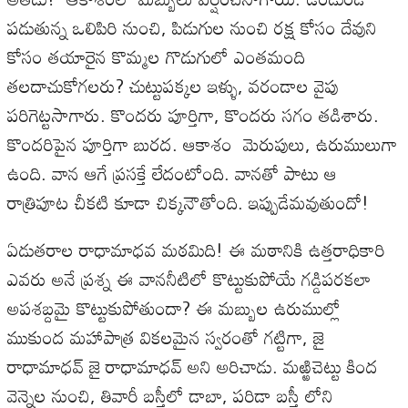
పడుతున్న ఒలిపిరి నుంచి, పిడుగుల నుంచి రక్ష కోసం దేవుని
కోసం తయారైన కొమ్మల గొడుగులో ఎంతమంది
తలదాచుకోగలరు? చుట్టుపక్కల ఇళ్ళు, వరండాల వైపు
పరిగెట్టసాగారు. కొందరు పూర్తిగా, కొందరు సగం తడిశారు.
కొందరిపైన పూర్తిగా బురద. ఆకాశం మెరుపులు, ఉరుములుగా
ఉంది. వాన ఆగే ప్రసక్తే లేదంటోంది. వానతో పాటు ఆ
రాత్రిపూట చీకటి కూడా చిక్కనౌతోంది. ఇప్పుడేమవుతుందో!
ఏడుతరాల రాధామాధవ మఠమిది! ఈ మఠానికి ఉత్తరాధికారి
ఎవరు అనే ప్రశ్న ఈ వాననీటిలో కొట్టుకుపోయే గడ్డిపరకలా
అపశబ్దమై కొట్టుకుపోతుందా? ఈ మబ్బుల ఉరుముల్లో
ముకుంద మహాపాత్ర వికలమైన స్వరంతో గట్టిగా, జై
రాధామాధవ్ జై రాధామాధవ్ అని అరిచాడు. మఱ్ఱిచెట్టు కింద
వెన్నెల నుంచి, తివారీ బస్తీలో డాబా, పరిడా బస్తీ లోని