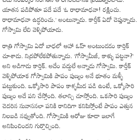
యాతన పడిపోతూ పదే పదే ‘ఓ రాధామాధవా! రక్షించు.
రాధామాధవా ఉద్ధరించు.’ అంటున్నాడు. కార్తీక్ ఏదో చెప్తున్నాడు.
గోస్వామి లేచి వెళ్ళిపోయాడు.
రాత్రి గోస్వామి ఏదో బాధలో ఆహా ఓహ్ అంటుండడం కార్తిక్
చూశాడు. నిద్రపోలేకపోతున్నాడు. ‘గోస్వామీజీ, కాళ్ళు పట్టనా?’
అని అడిగాడు కార్తిక్. అదేం వద్దులే అన్నాడు గోస్వామి. కార్తీక్
వెళ్ళిపోయాక గోస్వామికి పాపం పుణ్యం అనే భూతం మళ్ళీ
పట్టుకుంది. ఒక్కోసారి పాపం కాళ్ళమీద పడి ఉంటే, ఒక్కోసారి
పుణ్యం అదే పని చేస్తోంది. తలాన్చి చూస్తోంది. ఒకసారి పుణ్యం
చెదరిన సువాసనలా పనికి రానిదిగా కనిపిస్తోంటే పాపం ఎత్తున
నిలబడి నవ్వుతోంది. గోస్వామికి ఆరోజు కూడా ఇలాగే
అనిపించిందని గుర్తొచ్చింది.