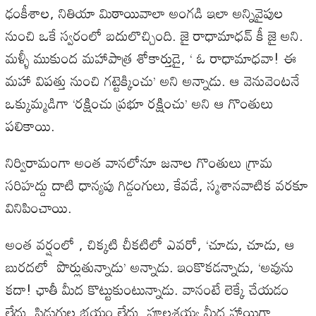
ఢంకీశాల, నితియా మిఠాయివాలా అంగడి ఇలా అన్నివైపుల
నుంచి ఒకే స్వరంలో బదులొచ్చింది. జై రాధామాధవ్ కీ జై అని.
మళ్ళీ ముకుంద మహాపాత్ర శోకార్తుడై, ‘ ఓ రాధామాధవా! ఈ
మహా విపత్తు నుంచి గట్టెక్కించు’ అని అన్నాడు. ఆ వెనువెంటనే
ఒక్కుమ్మడిగా ‘రక్షించు ప్రభూ రక్షించు’ అని ఆ గొంతులు
పలికాయి.
నిర్విరామంగా అంత వానలోనూ జనాల గొంతులు గ్రామ
సరిహద్దు దాటి ధాన్యపు గిడ్డంగులు, కేవడే, స్మశానవాటిక వరకూ
వినిపించాయి.
అంత వర్షంలో , చిక్కటి చీకటిలో ఎవరో, ‘చూడు, చూడు, ఆ
బురదలో పొర్లుతున్నాడు’ అన్నాడు. ఇంకొకడన్నాడు, ‘అవును
కదా! ఛాతీ మీద కొట్టుకుంటున్నాడు. వానంటే లెక్కే చేయడం
లేదు. పిడుగుల భయం లేదు. పూలశయ్య మీద హాయిగా