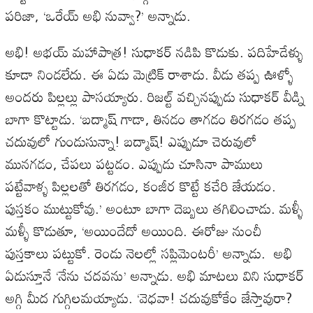
పరిజా, ‘ఒరేయ్ అభి నువ్వా?’ అన్నాడు.
అభి! అభయ్ మహాపాత్ర! సుధాకర్ నడిపి కొడుకు. పదిహేడేళ్ళు
కూడా నిండలేదు. ఈ ఏడు మెట్రిక్ రాశాడు. వీడు తప్ప ఊళ్ళో
అందరు పిల్లల్లు పాసయ్యారు. రిజల్ట్ వచ్చినప్పుడు సుధాకర్ వీడ్ని
బాగా కొట్టాడు. ‘బద్మాష్ గాడా, తినడం తాగడం తిరగడం తప్ప
చదువులో గుండుసున్నా! బద్మాష్! ఎప్పుడూ చెరువులో
మునగడం, చేపలు పట్టడం. ఎప్పుడు చూసినా పాములు
పట్టేవాళ్ళ పిల్లలతో తిరగడం, కంజీర కొట్టే కచేరి జేయడం.
పుస్తకం ముట్టుకోవు.’ అంటూ బాగా దెబ్బలు తగిలించాడు. మళ్ళీ
మళ్ళీ కొడుతూ, ‘అయిందేదో అయింది. ఈరోజు నుంచీ
పుస్తకాలు పట్టుకో. రెండు నెలల్లో సప్లిమెంటరీ’ అన్నాడు. అభి
ఏడుస్తూనే ‘నేను చదవను’ అన్నాడు. అభి మాటలు విని సుధాకర్
అగ్గి మీద గుగ్గిలమయ్యాడు. ‘వెధవా! చదువుకోకేం జేస్తావురా?