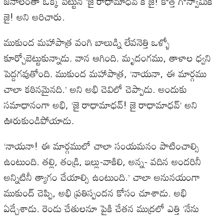
జనాలంతా ఒక్క పెట్టున ‘జై రాధామాధవ్ కీ జై! కొత్త గోస్వామికీ
జై! అని అరిచారు.
ముకుంద మహాపాత్ర వంగి బాలుడ్ని లేవనెత్తి ఒళ్ళో
కూర్చోబెట్టుకున్నాడు. వాన ఆగింది. మృదంగము, తాళాల ధ్వని
పెద్దగవుతోంది. ముకుంద మహాపాత్ర, ‘నాయనా, ఈ మార్గము
చాలా కఠినమైనది.’ అని అభి చెవిలో చెప్పాడు. అందుకు
సమాధానంగా అభి, ‘జై రాధామాధవ్! జై రాధామాధవ్’ అని
ఊరుకుండిపోయాడు.
‘నాయనా! ఈ మార్గములో చాలా సంయమనం పాటించాల్సి
ఉంటుంది. తల్లి, తండ్రి, ఇల్లు-వాకిలి, అన్న- వదిన అందరినీ
అన్నిటినీ త్యాగం చేయాల్సి ఉంటుంది.’ చాలా అనునయంగా
ముకుంద్ చెప్పి, అభి ప్రతిస్పందన కోసం చూశాడు. అభి
ఏడ్చేశాడు. రెండు చేతులనూ పైకి చేతన ముద్రలో ఎత్తి ‘నేను