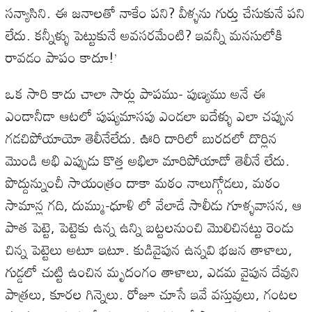
సన్యాసిని. ఈ జనాలతో నాకేం పని? వీళ్ళను గుర్తు చేసుకునే పని
లేదు. కన్నీళ్ళు పెట్టుకునే అవసరమేంటి? ఇవన్నీ మనసులోకి
రావడం పాపం కాదూ!’
ఒక సారి కాదు చాలా సార్లు పాపము- పుణ్యము అనే ఈ
ఎండానీడా ఆటలో పుష్యమాసపు ఎండలా ఐదేళ్ళు ఎలా చప్పున
గడచిపోయాయో తెలీనేలేదు. ఊరి దారిలో బురదలో దొర్లిన
మొండి అభి ఎప్పుడు కొత్త అభిలా మారిపోయాడో తెలీనే లేదు.
పొద్దున్నుంచీ సాయంత్రం దాకా మఠం నాలుగ్గోడలు, మఠం
సామాన్ల గది, దుమ్ము-ధూళి లో వేలాడే సాలీడు గూళ్ళవాసన, ఆ
పాత పెట్టె, పెట్టెకు ఉన్న ఉన్ని బట్టలనుంచి మొలిచినట్టు రెండు
చిన్న పెట్టెలు అటూ ఇటూ. కుడివైపున ఉన్నవి భజన తాళాలు,
గుడ్డలో చుట్టి ఉంచిన మృదంగం తాళాలు, ఎడమ వైపున దేవుని
పాత్రలు, కూరల గిన్నెలు. రోజూ చూసే ఇవే వస్తువులు, గంటల