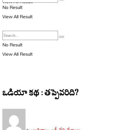
View All Result
No Result
View All Result
No Result
View All Result
ఒడియా కథ : తప్పెవరిది?
బుసిరాజు లక్ష్మీదేవి దేశాయి