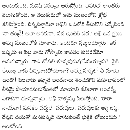
అంటుకుంది. మనిషి వికలమై ఆరుస్తోంది. ఎవరిదో లాంతరు
వెలుగుతోంది. ఆ వెలుతురులో ఆమె ముఖంలోని క్షోభ
కనిపిస్తోంది. చిన్నపిల్లాడిలా అభిని ఒడిలోకి తీసుకొని ఏడ్చేసింది.
‘నా తండ్రీ! అలా అనకురా. పద ఇంటికి పద.’ అభి ఒక క్షణం
అమ్మ ముఖంలోకి చూశాడు. అందరూ స్తబ్ధులయ్యారు. ఇక
ఇప్పుడు ఆ పిల్ల వాడు గోస్వామి కావడం కుదరదేమో
అనుకున్నారు. వాడి లోపలి శూన్యపురుషుడేమయ్యాడు? పైకి
చేయెత్తి వాడు పిచ్చివాడైపోయాడా? అమ్మ స్పర్శలో ఏ మాయ
ఉందో! పిల్లవాడు ఇప్పుడే బంధనాలు తెంచుకొని మహాభావంలో
లీనమై పోయాడనుకునేంతలో మాయావి జీవిలాగా అందర్నీ
ఎగాదిగా చూస్తున్నాడు. అభి వాళ్ళమ్మ పిలుస్తోంది, ‘రారా
నాయనా! మనకేం వద్దులే చదువులు. చదువులకు అగ్గి బెట్ట!
దేవుని దయతో మనకున్నది చూసుకుంటే భుక్తికి లోటుండదు.’
అంటోంది.