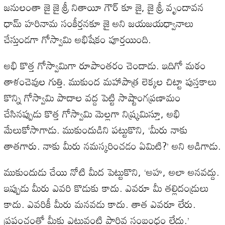
జనులంతా జై జై శ్రీ నితాయీ గౌర్ కూ జై, జై శ్రీ వృందావన
ధామ్ హరినామ సంకీర్తనకూ జై అని జయజయధ్వానాలు
చేస్తుండగా గోస్వామి అభిషేకం పూర్తయింది.
అభి కొత్త గోస్వామిగా రూపాంతరం చెందాడు. ఇదిగో మఠం
తాళంచెవుల గుత్తి. ముకుంద మహాపాత్ర లెక్కల చిట్టా పుస్తకాలు
కొన్ని గోస్వామి పాదాల వద్ద పెట్టి సాష్టాంగప్రణామం
చేసినప్పుడు కొత్త గోస్వామి మెల్లగా నిష్క్రమిస్తూ, అభి
మేలుకోసాగాడు. ముకుందుడిని పట్టుకొని, ‘మీరు నాకు
తాతగారు. నాకు మీరు నమస్కరించడం ఏమిటి?’ అని అడిగాడు.
ముకుందుడు చేయి నోటి మీద పెట్టుకొని, ‘అహ, అలా అనవద్దు.
ఇప్పుడు మీరు ఎవరి కొడుకు కాదు. ఎవరూ మీ తల్లిదండ్రులు
కాదు. ఎవరికీ మీరు మనవడు కాదు. తాత ఎవరూ లేరు.
ప్రపంచంతో మీకు ఎటువంటి పార్థివ సంబంధం లేదు.’