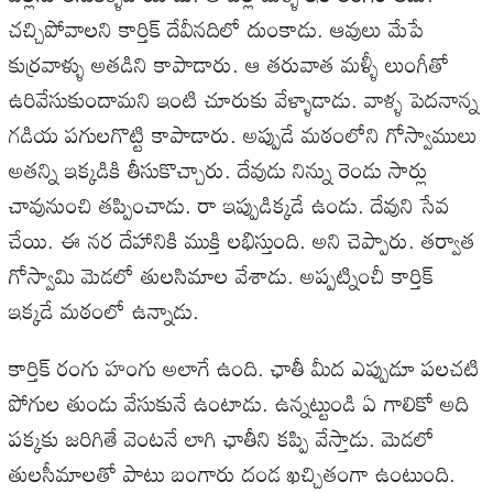
చచ్చిపోవాలని కార్తిక్ దేవీనదిలో దుంకాడు. ఆవులు మేపే
కుర్రవాళ్ళు అతడిని కాపాడారు. ఆ తరువాత మళ్ళీ లుంగీతో
ఉరివేసుకుందామని ఇంటి చూరుకు వేళ్ళాడాడు. వాళ్ళ పెదనాన్న
గడియ పగులగొట్టి కాపాడారు. అప్పుడే మఠంలోని గోస్వాములు
అతన్ని ఇక్కడికి తీసుకొచ్చారు. దేవుడు నిన్ను రెండు సార్లు
చావునుంచి తప్పించాడు. రా ఇప్పుడిక్కడే ఉండు. దేవుని సేవ
చేయి. ఈ నర దేహానికి ముక్తి లభిస్తుంది. అని చెప్పారు. తర్వాత
గోస్వామి మెడలో తులసిమాల వేశాడు. అప్పట్నించీ కార్తిక్
ఇక్కడే మఠంలో ఉన్నాడు.
కార్తిక్ రంగు హంగు అలాగే ఉంది. ఛాతీ మీద ఎప్పుడూ పలచటి
పోగుల తుండు వేసుకునే ఉంటాడు. ఉన్నట్టుండి ఏ గాలికో అది
పక్కకు జరిగితే వెంటనే లాగి ఛాతీని కప్పి వేస్తాడు. మెడలో
తులసీమాలతో పాటు బంగారు దండ ఖచ్చితంగా ఉంటుంది.