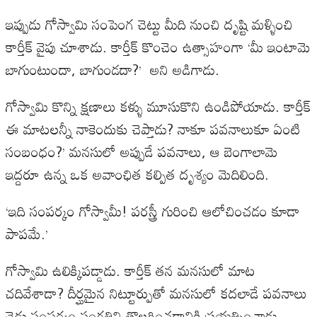
ఇప్పుడు గోస్వామి సంపెంగ చెట్టు మీది నుంచి దృష్టి మళ్ళించి
కార్తీక్ వైపు చూశాడు. కార్తీక్ కొంచెం ఉత్సాహంగా ‘మీ ఇంటామె
బాగుంటుందా, బాగుండదా?’ అని అడిగాడు.
గోస్వామి కొన్ని క్షణాలు కళ్ళు మూసుకొని ఉండిపోయాడు. కార్తీక్
ఈ మాటలన్నీ నాకెందుకు చెప్తాడు? నాకూ పవనాలుకూ ఏంటి
సంబంధం?’ మనసులో అప్పుడే పవనాలు, ఆ బెంగాలామె
ఇద్దరూ ఉన్న ఒక అవాంఛిత కల్పిత దృశ్యం మెదిలింది.
‘ఇది సంపర్కం గోస్వామీ! పరస్త్రీ గురించి ఆలోచించడం కూడా
పాపమే.’
గోస్వామి ఉలిక్కిపడ్డాడు. కార్తీక్ తన మనసులో మాట
చదివేశాడా? దీర్ఘమైన నిట్టూర్పుతో మనసులో కదలాడే పవనాలు
చెడు సంపర్కం సంగతిని తొలగించడానికి ప్రయత్నించాడు.