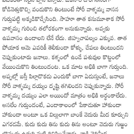
కోడినెత్తుకొచ్చి వండుకొని తింటుంటే సోరీ వాళ్ళమ్మ వాసన
గుర్తుపట్టి అక్కడికొచ్చేసింది. సాహూ తాత కనుమూశాక సోరీ
వాళ్ళమ్మ గురించి తలోరకంగా అనుకున్నారు. అవ్వకు
ఉపవాసం ఉండాలని లేనే లేదు. జిహ్వచాపల్యం ఎక్కువ. తాత
పోయాక ఆమె ఎవరికీ తెలీకుండా కోళ్ళు, చేపలు తింటుందని
చెప్పుకుంటారు జనాలు. కళ్ళంలో ఉండే పశువుల కొట్టంలో
వేయించుకొని తింటుందంట. ఒక మాట అభికి బాగా గుర్తుంది.
అప్పట్లో బస్తీ పిల్లాడొకడు ఎందుకో బాగా ఏడుస్తుంటే, జనాలు
సోరీ వాళ్ళమ్మ దయ్యం దృష్టి తగిలిందని చెప్పుకున్నారు. సోరీ
వాళ్ళమ్మ దయ్యం ఎలా అయిందో మాత్రం అభికి అర్థంకాలేదు.
అసలేం గుర్తుందంటే, ఎండాకాలంలో పేకాడుతూ హాకుందా
హాకుందా అంటూ ఒక విల్లులాగా బాంకే వెదురు మీద కూర్చుని
ఎగరడమే. కుదు కుదు తిను కుదు తిను అంటూ వెదురు గుఱ్ఱం
బొమ్మకు ఉత్తుత్తి మట్టి తినిపించేవాడు. వాడి నెత్తిమీద,