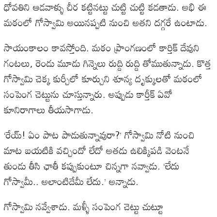
ధోవతిని ఆడవాళ్ళు చీర కట్టినట్టు చుట్టి చుట్టి కడతాడు. అభి ఈ
మఠంలో గోస్వామి అయినప్పటి నుంచి అతని దగ్గరే ఉంటాడు.
సాయంకాలం కావస్తోంది. మఠం ప్రాంగణంలో కార్తిక్ దేవుని
గంటలు, రెండు మూడు గిన్నెలు రుద్ది రుద్ది తోముతున్నాడు. కొత్త
గోస్వామి చెక్క కుర్చీలో కూర్చుని శూన్య దృక్కులతో మఠంలో
సంపెంగ చెట్టును చూస్తున్నారు. అప్పుడు కార్తీక్ ఏవో
కూనిరాగాలు తీయసాగాడు.
‘రేయ్! ఏం పాట పాడుతున్నావురా?’ గోస్వామి నోటి నుంచి
మాట బయటికి వచ్చిందో లేదో అతడు ఉలిక్కిపడి వెంటనే
తుండు తీసి ఛాతీ కప్పుకుంటూ చిన్నగా నవ్వాడు. ‘లేదు
గోస్వామీ.. అలాంటిదేమీ లేదు.’ అన్నాడు.
గోస్వామి నవ్వేశాడు. మళ్ళీ సంపెంగ చెట్టు చుట్టూ