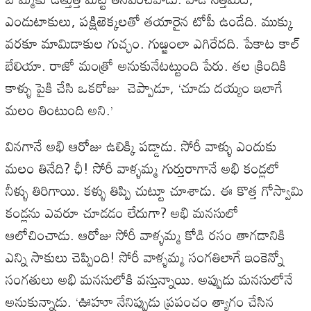
ఎండుటాకులు, పక్షిఱెక్కలతో తయారైన టోపీ ఉండేది. ముక్కు
వరకూ మామిడాకుల గుచ్ఛం. గుఱ్ఱంలా ఎగిరేదది. పేకాట కాల్
బేలియా. రాజో మంత్రో అనుకునేటట్టుంది పేరు. తల క్రిందికి
కాళ్ళు పైకి చేసి ఒకరోజు చెప్పాడూ, ‘చూడు దయ్యం ఇలాగే
మలం తింటుంది అని.’
వినగానే అభి ఆరోజు ఉలిక్కి పడ్డాడు. సోరీ వాళ్ళు ఎందుకు
మలం తినేది? ఛీ! సోరీ వాళ్ళమ్మ గుర్తురాగానే అభి కండ్లలో
నీళ్ళు తిరిగాయి. కళ్ళు తిప్పి చుట్టూ చూశాడు. ఈ కొత్త గోస్వామి
కండ్లను ఎవరూ చూడడం లేదుగా? అభి మనసులో
ఆలోచించాడు. ఆరోజు సోరీ వాళ్ళమ్మ కోడి రసం తాగడానికి
ఎన్ని సాకులు చెప్పింది! సోరీ వాళ్ళమ్మ సంగతిలాగే ఇంకెన్నో
సంగతులు అభి మనసులోకి వస్తున్నాయి. అప్పుడు మనసులోనే
అనుకున్నాడు. ‘ఊహూ నేనిప్పుడు ప్రపంచం త్యాగం చేసిన