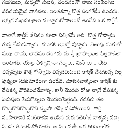
గణగణలు, మధ్యలో తులసి, చందనంతో పాటు సంపెంగల
పరిచయమైన వాసనలు. ఇంతకన్నా కొత్త సంగతేమీ ఉండదు.
ఇక్కడ సుఖదుఃఖాలు మాట్లాడుకోవాలంటే ఉండేది ఒక కార్తీకే.
నాలాగే కార్తీక్ జీవితం కూడా విచిత్రమే అని కొత్త గోస్వామి
గుర్తు చేసుకున్నాడు. మంగలి ఇంట్లో పుట్టాడు. ఎఱుపు రంగులో
ముఖ ఛాయ, భావము భంగిమ చూస్తే బ్రాహ్మణుల పిల్లవాడిలా
ఉంటాడు. యాభై ఏళ్ళొచ్చినా గడ్డాలు, మీసాలు రాలేదు.
చిన్నప్పుడు కొత్త గోస్వామి విన్నదేమిటంటే కార్తిక్ చేసుకున్న పిల్ల
పువ్వులా సుకుమారంగా ఉండేది. చూసినవాళ్ళంతా కార్తిక్ కు
దేవకన్య దొరికిందనేవాళ్ళు. కానీ మొదటి రోజు రాత్రే దేవకన్య
ఏడుపులు పెడబొబ్బలు మొదలుపెట్టింది. గడపకు తల
కొట్టుకొనికొట్టుకొని స్పృహ తప్పి పడిపోయింది. కార్తిక్
సంసారానికి పనికిరాడని తెలిసిన మరుసటిరోజే వాళ్ళన్న వచ్చి
పిల్లను తీసుకెళ్ళిపోయాడు. ఆ పిల్ల మళ్ళీ ఇక తిరిగిరాలేదు.