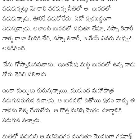
పడుకున్నట్టు మోకాలి వరకున్న నీటిలో ఆ బురదలో
పడుకున్నాడు. ఊరికే పడుకోలేదు. ఏదో స్వరబద్ధంగా
ఏడుస్తున్నాడు. అలాంటి బురదలో పడుతూ లేస్తూ, సప్నా తివారీ
వాళ్ళ డాబా మీదికి చేరి, సప్నా తివారీ, ‘ఒరేయ్ ఎవరు నువ్వు?’
అనడిగింది.
‘నేను గోస్వామినవుతాను.’ ఇంతసేపు మట్టి బురదలో ఉన్న వాడు
నోరు తెరిచి పలికాడు.
ఇంకా మబ్బులు కురుస్తున్నాయి. ముకుంద మహాపాత్ర
పరుగుపరుగున వచ్చాడు. ఆ బురదలో పితోయి పురం వాళ్ళు ఈ
వానను లెక్క చేయలేదు. ఆ కొత్త మనిషి మొగం చూడ్డానికి
పరుగున వచ్చారు.
మట్టిలో పడుకుని ఆ మనిషిదగ్గర వంగుతూ మొదటగా గడనాథ్