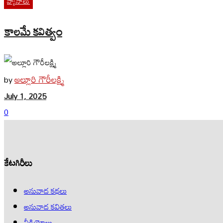
వ్యాసాలు
కాలమే కవిత్వం
అల్లూరి గౌరీలక్ష్మి
by
July 1, 2025
0
కేటగిరీలు
అనువాద కథలు
అనువాద కవితలు
వీడియోలు