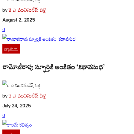
కె ఎ మునిసురేష్ పిళ్లె
by
August 2, 2025
0
వ్యాసాలు
రామోజీరావు స్ఫూర్తికి అంకితం ‘కథావసుధ’
కె ఎ మునిసురేష్ పిళ్లె
by
July 24, 2025
0