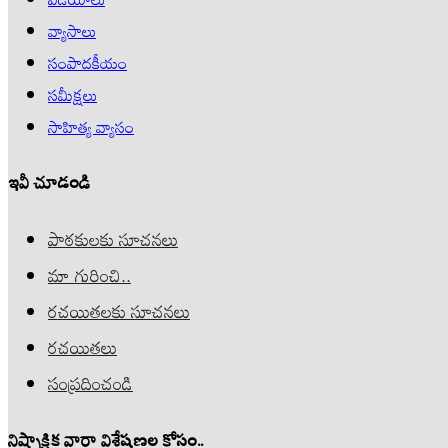
వ్యాసాలు
సంపాదకీయం
సమీక్షలు
సాహిత్య వ్యాసం
ఇవీ చూడండి
పాఠకులకు సూచనలు
మా గురించి..
రచయితలకు సూచనలు
రచయితలు
సంప్రదించండి
నిష్పాక్షిక వార్తా విశ్లేషణల కోసం..