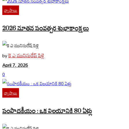
వ్యాసాలు
2026 నూతన సంవత్సర శుభాకాంక్షలు
కె ఎ మునిసురేష్ పిళ్లె
by
April 7, 2026
0
వ్యాసాలు
సంపాదకీయం : ఒక విలయానికి 80 ఏళ్లు