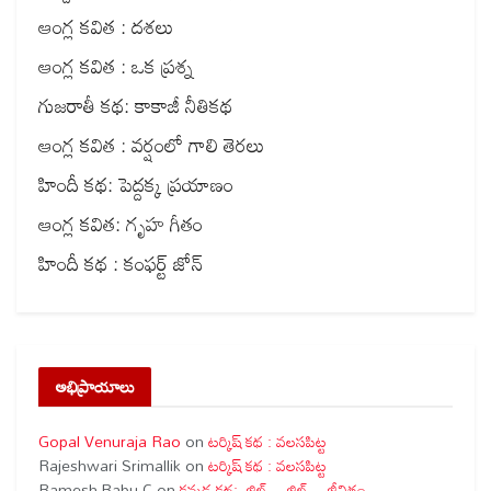
ఆంగ్ల కవిత : దశలు
ఆంగ్ల కవిత : ఒక ప్రశ్న
గుజరాతీ కథ: కాకాజీ నీతికథ
ఆంగ్ల కవిత : వర్షంలో గాలి తెరలు
హిందీ కథ: పెద్దక్క ప్రయాణం
ఆంగ్ల కవిత: గృహ గీతం
హిందీ కథ : కంఫర్ట్ జోన్
అభిప్రాయాలు
Gopal Venuraja Rao
on
టర్కిష్ కథ : వలసపిట్ట
Rajeshwari Srimallik
on
టర్కిష్ కథ : వలసపిట్ట
Ramesh Babu C
on
కన్నడ కథ: జిల్… జిల్… జీవితం