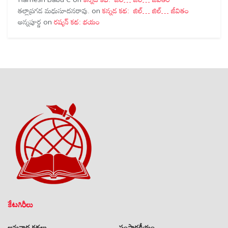
తల్లాప్రగడ మధుసూదనరావు.
on
కన్నడ కథ: జిల్… జిల్… జీవితం
అన్నపూర్ణ
on
రష్యన్ కథ: భయం
కేటగిరీలు
అనువాద కథలు
సంపాదకీయం