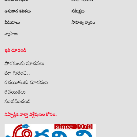
అనువాద కవితలు
సమీక్షలు
వీడియోలు
సాహిత్య వ్యాసం
వ్యాసాలు
ఇవీ చూడండి
పాఠకులకు సూచనలు
మా గురించి..
రచయితలకు సూచనలు
రచయితలు
సంప్రదించండి
నిష్పాక్షిక వార్తా విశ్లేషణల కోసం..