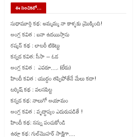
ఈ సంచికలో…
సుధామూర్తి కథ: అమ్మమ్మ నా కాళ్ళకు మ్రొక్కింది!
ఆంగ్ల కవిత : ఐనా ఉదయిస్తాను
రష్యన్ కథ : లాటరీ టికెట్టు
కన్నడ కవిత: సీసా – ఓడ
ఆంగ్ల కవిత : ఎవరూ…. (లేరు)
హిందీ కవిత : యుద్దం తప్పిపోతేనే మేలు కదా!
టర్కిష్ కథ : వలసపిట్ట
కన్నడ కథ: నాలుగో ఆయామం
ఆంగ్ల కవిత : వృద్ధాప్యం ఎదురుపడితే !
హిందీ కథ: నన్ను పంచుకోండి
ఉర్దూ కథ: గుల్‌మొహర్ సాక్షిగా…