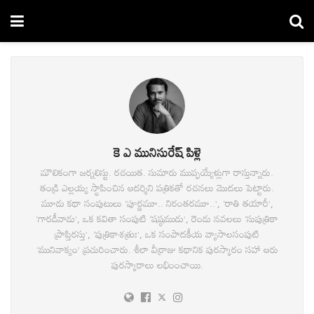
కె ఎ మునిసురేష్ పిళ్లె
మౌలికంగా జర్నలిస్టు. రచయిత. సుమారు ముప్ఫయ్యేళ్లుగా రాస్తున్నారు.
తండ్రి ఎల్లయ్య స్థాపించిన ఆదర్శిని పత్రికతో రచనలు మొదలు పెట్టారు.
మూడు కథా సంపుటులు ‘పూర్ణమూ.. నిరంతరమూ..’, ‘రాతి తయారీ’,
‘గారడీవాడు’, ఒక కవితా సంపుటి ‘షష్ఠముడు’, రెండు నవలలు ‘సుపుత్రికా
ప్రాప్తిరస్తు’, ‘పుత్రికాశత్రుః’, ఒక సంపాదకీయ వ్యాసాలసంపుటి
‘మునివాక్యం’ ప్రచురించారు. శీలా వీర్రాజు కథానిక పురస్కారం సహా ఆరు
పురస్కారాలు లభింంచాయి.