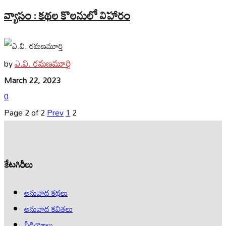
వ్యాసం : కథల కొలనులో విహారం
ఎ.వి. రమణమూర్తి
by
March 22, 2023
0
Page 2 of 2
Prev
1
2
కేటగిరీలు
అనువాద కథలు
అనువాద కవితలు
వీడియోలు