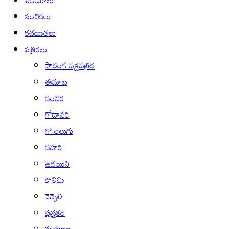
సంచికలు
రచయితలు
పత్రికలు
సారంగ పక్షపత్రిక
ఈమాట
సంచిక
గోదావరి
గో తెలుగు
సహరి
ఉదయిని
కొలిమి
నెచ్చెలి
పుస్తకం
మయూఖ