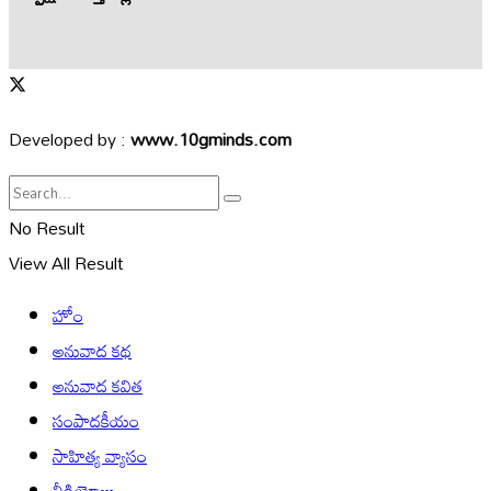
Developed by :
www.10gminds.com
No Result
View All Result
హోం
అనువాద కథ
అనువాద కవిత
సంపాదకీయం
సాహిత్య వ్యాసం
వీడియోలు