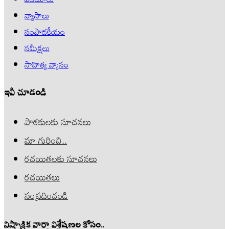
వ్యాసాలు
సంపాదకీయం
సమీక్షలు
సాహిత్య వ్యాసం
ఇవీ చూడండి
పాఠకులకు సూచనలు
మా గురించి..
రచయితలకు సూచనలు
రచయితలు
సంప్రదించండి
నిష్పాక్షిక వార్తా విశ్లేషణల కోసం..