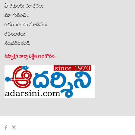
పాఠకులకు సూచనలు
మా గురించి..
రచయితలకు సూచనలు
రచయితలు
సంప్రదించండి
నిష్పాక్షిక వార్తా విశ్లేషణల కోసం..