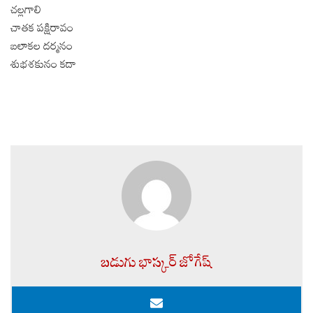
చల్లగాలి
చాతక పక్షిరావం
బలాకల దర్మనం
శుభశకునం కదా
బడుగు భాస్కర్ జోగేష్