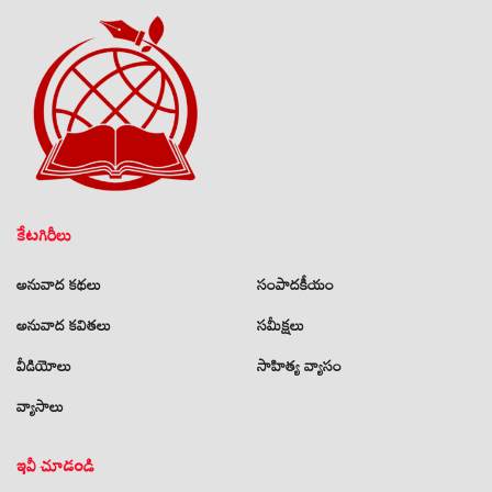
కేటగిరీలు
అనువాద కథలు
సంపాదకీయం
అనువాద కవితలు
సమీక్షలు
వీడియోలు
సాహిత్య వ్యాసం
వ్యాసాలు
ఇవీ చూడండి