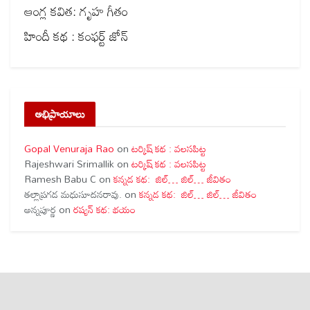
ఆంగ్ల కవిత: గృహ గీతం
హిందీ కథ : కంఫర్ట్ జోన్
అభిప్రాయాలు
Gopal Venuraja Rao
on
టర్కిష్ కథ : వలసపిట్ట
Rajeshwari Srimallik
on
టర్కిష్ కథ : వలసపిట్ట
Ramesh Babu C
on
కన్నడ కథ: జిల్… జిల్… జీవితం
తల్లాప్రగడ మధుసూదనరావు.
on
కన్నడ కథ: జిల్… జిల్… జీవితం
అన్నపూర్ణ
on
రష్యన్ కథ: భయం