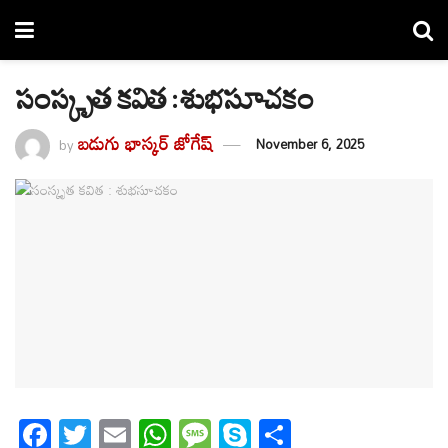
సంస్కృత కవిత : శుభసూచకం
బడుగు భాస్కర్ జోగేష్
by
November 6, 2025
F
T
E
W
M
S
S