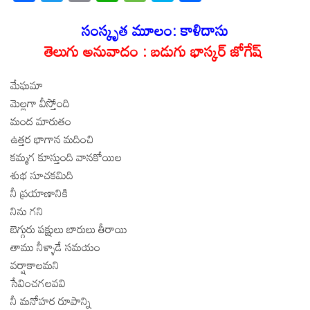
ac
w
m
h
e
k
h
e
itt
ail
at
ss
y
ar
సంస్కృత మూలం: కాళిదాసు
b
er
s
a
p
e
తెలుగు అనువాదం : బడుగు భాస్కర్ జోగేష్
o
A
g
e
మేఘమా
o
p
e
మెల్లగా వీస్తోంది
k
p
మంద మారుతం
ఉత్తర భాగాన మదించి
కమ్మగ కూస్తుంది వానకోయిల
శుభ సూచకమిది
నీ ప్రయాణానికి
నిను గని
బెగ్గురు పక్షులు బారులు తీరాయి
తాము నీళ్ళాడే సమయం
వర్షాకాలమని
సేవించగలవవి
నీ మనోహర రూపాన్ని