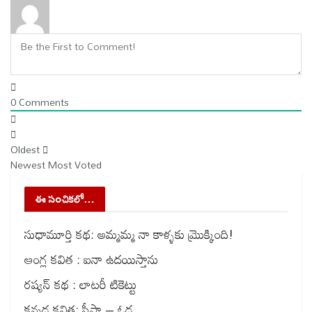
0
Comments
Oldest
Newest
Most Voted
ఈ సంచికలో…
సుధామూర్తి కథ: అమ్మమ్మ నా కాళ్ళకు మ్రొక్కింది!
ఆంగ్ల కవిత : ఐనా ఉదయిస్తాను
రష్యన్ కథ : లాటరీ టికెట్టు
కన్నడ కవిత: సీసా – ఓడ