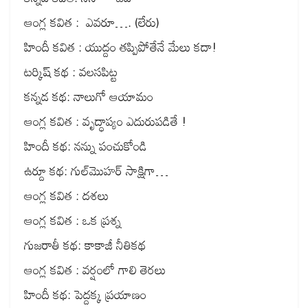
ఆంగ్ల కవిత : ఎవరూ…. (లేరు)
హిందీ కవిత : యుద్దం తప్పిపోతేనే మేలు కదా!
టర్కిష్ కథ : వలసపిట్ట
కన్నడ కథ: నాలుగో ఆయామం
ఆంగ్ల కవిత : వృద్ధాప్యం ఎదురుపడితే !
హిందీ కథ: నన్ను పంచుకోండి
ఉర్దూ కథ: గుల్‌మొహర్ సాక్షిగా…
ఆంగ్ల కవిత : దశలు
ఆంగ్ల కవిత : ఒక ప్రశ్న
గుజరాతీ కథ: కాకాజీ నీతికథ
ఆంగ్ల కవిత : వర్షంలో గాలి తెరలు
హిందీ కథ: పెద్దక్క ప్రయాణం