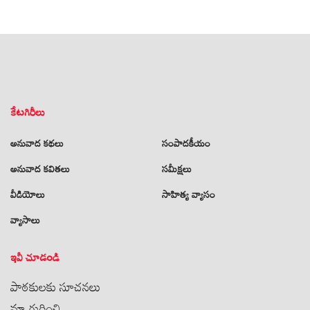
కేటగిరీలు
అనువాద కథలు
సంపాదకీయం
అనువాద కవితలు
సమీక్షలు
వీడియోలు
సాహిత్య వ్యాసం
వ్యాసాలు
ఇవీ చూడండి
పాఠకులకు సూచనలు
మా గురించి..