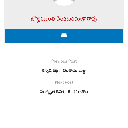
బొల్లిముంత వెంకటరమణారావు
Previous Post
కన్నడ కథ : టెంకాయ బుఱ్ఱ
Next Post
సంస్కృత కవిత : శుభసూచకం