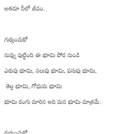
అతడూ నీలో జీవం.
గుర్తుంచుకో
నువ్వు పుట్టింది ఈ భూమి పోర నుండి
ఎరుపు భూమి
,
నలుపు భూమి
,
పసుపు భూమి
,
తెల్ల భూమి
,
గోధుమ భూమి
భూమి రంగు మారిన అది మన భూమి మాత్రమే.
గుర్తుంచుకో