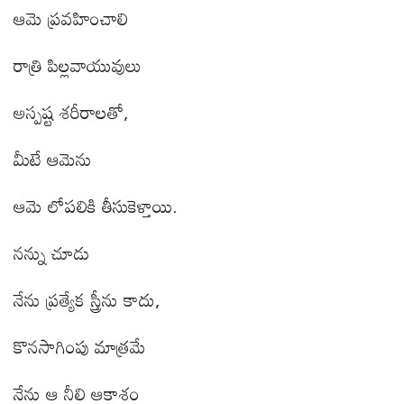
ఆమె ప్రవహించాలి
రాత్రి పిల్లవాయువులు
అస్పష్ట శరీరాలతో
,
మీటే ఆమెను
ఆమె లోపలికి తీసుకెళ్తాయి.
నన్ను చూడు
నేను ప్రత్యేక స్త్రీను కాదు
,
కొనసాగింపు మాత్రమే
నేను ఆ నీలి ఆకాశం