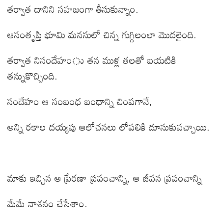
తర్వాత దానిని సహజంగా తీసుకున్నాం.
ఆసంతృప్తి భూమి మనసులో చిన్న గుగ్గిలంలా మొదలైంది.
తర్వాత నిసందేహంు తన ముళ్ల తలతో బయటికి
తన్నుకొచ్చింది.
సందేహం ఆ సంబంధ బంధాన్ని చింపగానే
,
అన్ని రకాల దయ్యపు ఆలోచనలు లోపలికి దూసుకువచ్చాయి.
మాకు ఇచ్చిన ఆ ప్రేరణా ప్రపంచాన్ని
,
ఆ జీవన ప్రపంచాన్ని
మేమే నాశనం చేసేశాం.