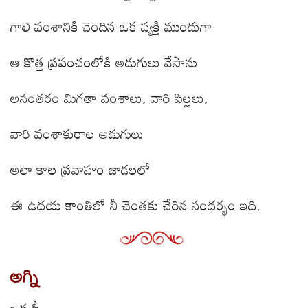
గాలి వంశానికి చెందిన ఒక వ్యక్తి ముందుగా
ఆ కొత్త ప్రపంచంలోకి అడుగులు వేసాను
అనంతరం మిగతా వంశాలు
,
వారి పిల్లలు
,
వారి వంశాకురాల అడుగులు
అలా కాల ప్రవాహం జాడలలో
ఈ ఉదయ కాంతిలో నీ చెంతకు చేరిన సందర్భం ఇది.
అగ్ని