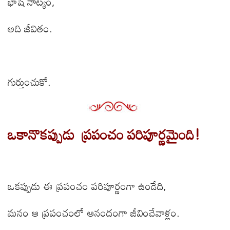
భాషే నాట్యం
,
అది జీవితం.
గుర్తుంచుకో.
ఒకానొకప్పుడు
ప్రపంచం పరిపూర్ణమైంది!
ఒకప్పుడు ఈ ప్రపంచం పరిపూర్ణంగా ఉండేది
,
మనం ఆ ప్రపంచంలో ఆనందంగా జీవించేవాళ్లం.