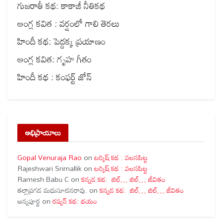
గుజరాతీ కథ: కాకాజీ నీతికథ
ఆంగ్ల కవిత : వర్షంలో గాలి తెరలు
హిందీ కథ: పెద్దక్క ప్రయాణం
ఆంగ్ల కవిత: గృహ గీతం
హిందీ కథ : కంఫర్ట్ జోన్
అభిప్రాయాలు
Gopal Venuraja Rao
on
టర్కిష్ కథ : వలసపిట్ట
Rajeshwari Srimallik
on
టర్కిష్ కథ : వలసపిట్ట
Ramesh Babu C
on
కన్నడ కథ: జిల్… జిల్… జీవితం
తల్లాప్రగడ మధుసూదనరావు.
on
కన్నడ కథ: జిల్… జిల్… జీవితం
అన్నపూర్ణ
on
రష్యన్ కథ: భయం