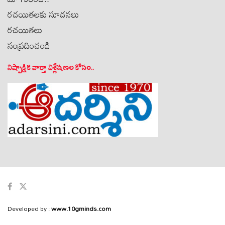
రచయితలకు సూచనలు
రచయితలు
సంప్రదించండి
నిష్పాక్షిక వార్తా విశ్లేషణల కోసం..
Developed by :
www.10gminds.com