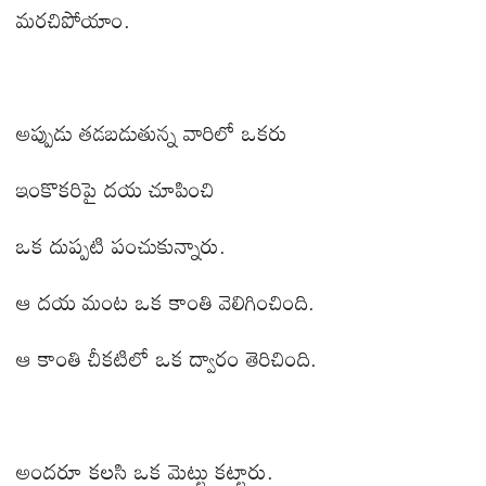
మరచిపోయాం.
అప్పుడు తడబడుతున్న వారిలో ఒకరు
ఇంకొకరిపై దయ చూపించి
ఒక దుప్పటి పంచుకున్నారు.
ఆ దయ మంట ఒక కాంతి వెలిగించింది.
ఆ కాంతి చీకటిలో ఒక ద్వారం తెరిచింది.
అందరూ కలసి ఒక మెట్టు కట్టారు.