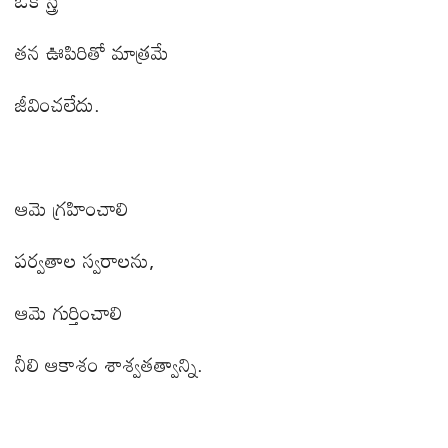
ఒక స్త్రీ
తన ఊపిరితో మాత్రమే
జీవించలేదు.
ఆమె గ్రహించాలి
పర్వతాల స్వరాలను
,
ఆమె గుర్తించాలి
నీలి ఆకాశం శాశ్వతత్వాన్ని.