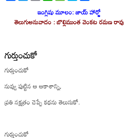
ac
w
m
h
e
k
h
e
itt
ఇంగ్లిషు మూలం: జాయ్ హార్జో
ail
at
ss
y
ar
తెలుగుఅనువాదం : బొల్లిముంత వెంకట రమణ రావు
b
er
s
a
p
e
o
A
g
e
o
p
e
k
p
గుర్తుంచుకో
గుర్తుంచుకో
నువ్వు పుట్టిన ఆ ఆకాశాన్ని
,
ప్రతి నక్షత్రం చెప్పే కథను తెలుసుకో.
గుర్తుంచుకో