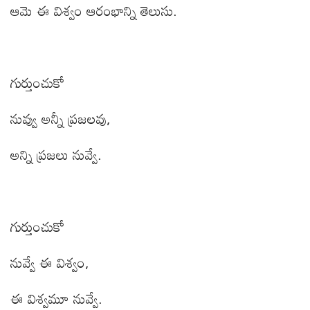
ఆమె ఈ విశ్వం ఆరంభాన్ని తెలుసు.
గుర్తుంచుకో
నువ్వు అన్నీ ప్రజలవు
,
అన్ని ప్రజలు నువ్వే.
గుర్తుంచుకో
నువ్వే ఈ విశ్వం
,
ఈ విశ్వమూ నువ్వే.