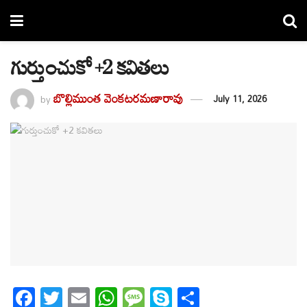
గుర్తుంచుకో +2 కవితలు
బొల్లిముంత వెంకటరమణారావు
by
July 11, 2026
F
T
E
W
M
S
S