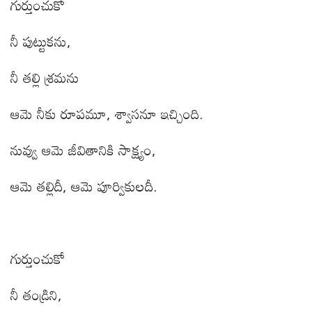
గుర్తుంచుకో
నీ పుట్టుకను
,
నీ తల్లి శ్రమను
ఆమె నీకు రూపమూ
,
శ్వాసనూ ఇచ్చింది.
నువ్వు ఆమె జీవితానికి సాక్ష్యం
,
ఆమె తల్లిదీ
,
ఆమె పూర్వికులదీ.
గుర్తుంచుకో
నీ తండ్రిని
,