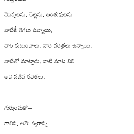
మొక్కలను
,
చెట్లను
,
జంతువులను
వాటికీ తెగలు ఉన్నాయి
,
వారి కుటుంబాలు
,
వారి చరిత్రలు ఉన్నాయి.
వాటితో మాట్లాడు
,
వాటి మాట విని
అవి సజీవ కవితలు.
గుర్తుంచుకో
–
గాలిని
,
ఆమె స్వరాన్ని.