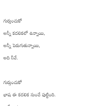
గుర్తుంచుకో
అన్నీ కదలికలో ఉన్నాయి
,
అన్నీ పెరుగుతున్నాయి
,
అది నీవే.
గుర్తుంచుకో
భాష ఈ కదలిక నుంచే పుట్టింది.