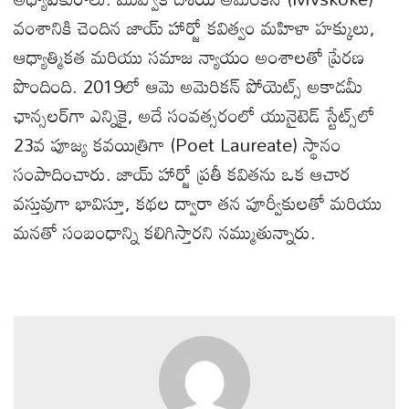
వంశానికి చెందిన జాయ్ హార్జో కవిత్వం మహిళా హక్కులు,
ఆధ్యాత్మికత మరియు సమాజ న్యాయం అంశాలతో ప్రేరణ
పొందింది. 2019లో ఆమె అమెరికన్ పోయెట్స్ అకాడమీ
ఛాన్సలర్‌గా ఎన్నికై, అదే సంవత్సరంలో యునైటెడ్ స్టేట్స్‌లో
23వ పూజ్య కవయిత్రిగా (Poet Laureate) స్థానం
సంపాదించారు. జాయ్ హార్జో ప్రతీ కవితను ఒక ఆచార
వస్తువుగా భావిస్తూ, కథల ద్వారా తన పూర్వీకులతో మరియు
మనతో సంబంధాన్ని కలిగిస్తారని నమ్ముతున్నారు.