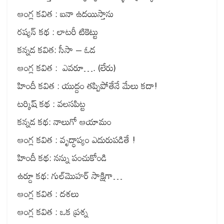
ఆంగ్ల కవిత : ఐనా ఉదయిస్తాను
రష్యన్ కథ : లాటరీ టికెట్టు
కన్నడ కవిత: సీసా – ఓడ
ఆంగ్ల కవిత : ఎవరూ…. (లేరు)
హిందీ కవిత : యుద్దం తప్పిపోతేనే మేలు కదా!
టర్కిష్ కథ : వలసపిట్ట
కన్నడ కథ: నాలుగో ఆయామం
ఆంగ్ల కవిత : వృద్ధాప్యం ఎదురుపడితే !
హిందీ కథ: నన్ను పంచుకోండి
ఉర్దూ కథ: గుల్‌మొహర్ సాక్షిగా…
ఆంగ్ల కవిత : దశలు
ఆంగ్ల కవిత : ఒక ప్రశ్న