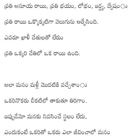
ప్రతి అసూయ రాయి
,
ప్రతి భయం
,
లోభం
,
ఇర్ష్య
,
ద్వేషంు
ప్రతి రాయి ఒక్కొక్కటిగా వెలుగును ఆర్పేసింది.
ఎవరూ ఖాళీ చేతులతో లేరుు
ప్రతి ఒక్కరి చేతిలో ఒక రాయి ఉంది.
అలా మనం మళ్లీ మొదటికి వచ్చేశాంు
ఒకరినొకరు చీకటిలో తాకుతూ తిరిగాం.
ఇప్పుడేమో మనకు నివసించే స్థలం లేదు
,
ఎందుకంటే ఒకరితో ఒకరు ఎలా జీవించాలో మనం