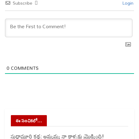
Subscribe
Login
0
COMMENTS
ఈ సంచికలో…
సుధామూర్తి కథ: అమ్మమ్మ నా కాళ్ళకు మ్రొక్కింది!