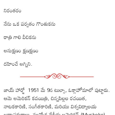
నిరంతరం
నేను ఒక పర్వతం గొంతుకను
రాత్రి గాలి వీచికను
అనుక్షణం క్షణక్షణం
దహించే అగ్నిని.
జాయ్ హార్జో 1951 మే 9న టుల్సా, ఓక్లాహోమాలో పుట్టారు.
ఆమె అమెరికన్ కవయిత్రి, చిన్నపిల్లల రచయిత,
నాటకకారిణి, సంగీతకారిణి, మరియు విశ్వవిద్యాలయ
అధ్యాపకురాలు. మువ్వోక దేశీయ అమెరికన్ (Mvskoke)