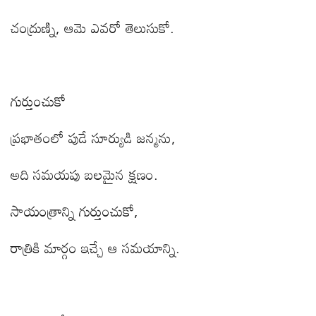
చంద్రుణ్ని
,
ఆమె ఎవరో తెలుసుకో.
గుర్తుంచుకో
ప్రభాతంలో పుడే సూర్యుడి జన్మను
,
అది సమయపు బలమైన క్షణం.
సాయంత్రాన్ని గుర్తుంచుకో
,
రాత్రికి మార్గం ఇచ్చే ఆ సమయాన్ని.