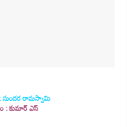
 సుందర రామస్వామి
 : కుమార్ ఎస్