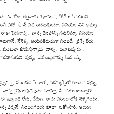
ుదు. ఓ రోజు తెల్లవారు ఝామున, ఫోన్ ఆఫీసునించి
 నించీ ఏదో ఫోన్ వచ్చిందనుకుంటా. విషయం విని అమ్మా
ది రాజు పెదనాన్న. నాన్న మొహాన్ని గమనిస్తూ, విషయం
ానే, నేనెళ్ళి ఆయనకెదురుగా నిలబడే ప్రశ్నే లేదు.
, మంటలా కనిపిస్తున్నారు నాన్న. ఇలాటప్పుడు ,
ోడనానుకుని వున్న, వేపచెట్టుకొమ్మ మీద కెక్కి
్నప్పుడల్లా, ముందువసారాలో, పడక్కుర్చీలో కూచుని వున్న,
 నాన్న వైపు అపుడపుడూ చూస్తూ, ఏవనుకుంటున్నారో
కి ఈ ఇబ్బంది లేదు. నేరుగా తాను వరండాలోకి వెళ్ళగలదు.
ాన్న పక్కనే, నిలబడగలదు కూడా. ఒక్కోసారి, ఆయన