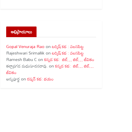
అభిప్రాయాలు
Gopal Venuraja Rao
on
టర్కిష్ కథ : వలసపిట్ట
Rajeshwari Srimallik
on
టర్కిష్ కథ : వలసపిట్ట
Ramesh Babu C
on
కన్నడ కథ: జిల్… జిల్… జీవితం
తల్లాప్రగడ మధుసూదనరావు.
on
కన్నడ కథ: జిల్… జిల్…
జీవితం
అన్నపూర్ణ
on
రష్యన్ కథ: భయం