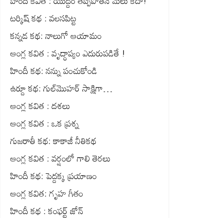
హిందీ కవిత : యుద్దం తప్పిపోతేనే మేలు కదా!
టర్కిష్ కథ : వలసపిట్ట
కన్నడ కథ: నాలుగో ఆయామం
ఆంగ్ల కవిత : వృద్ధాప్యం ఎదురుపడితే !
హిందీ కథ: నన్ను పంచుకోండి
ఉర్దూ కథ: గుల్‌మొహర్ సాక్షిగా…
ఆంగ్ల కవిత : దశలు
ఆంగ్ల కవిత : ఒక ప్రశ్న
గుజరాతీ కథ: కాకాజీ నీతికథ
ఆంగ్ల కవిత : వర్షంలో గాలి తెరలు
హిందీ కథ: పెద్దక్క ప్రయాణం
ఆంగ్ల కవిత: గృహ గీతం
హిందీ కథ : కంఫర్ట్ జోన్