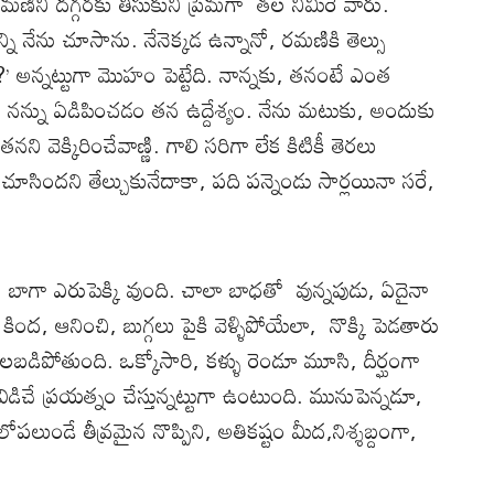
మణిని దగ్గరకు తీసుకుని ప్రేమగా తల నిమిరే వారు.
్ని నేను చూసాను. నేనెక్కడ ఉన్నానో, రమణికి తెల్సు
వా?’ అన్నట్టుగా మొహం పెట్టేది. నాన్నకు, తనంటే ఎంత
న్ను ఏడిపించడం తన ఉద్దేశ్యం. నేను మటుకు, అందుకు
ని వెక్కిరించేవాణ్ణి. గాలి సరిగా లేక కిటికీ తెరలు
సిందని తేల్చుకునేదాకా, పది పన్నెండు సార్లయినా సరే,
. బాగా ఎరుపెక్కి వుంది. చాలా బాధతో వున్నపుడు, ఏదైనా
ం కింద, ఆనించి, బుగ్గలు పైకి వెళ్ళిపోయేలా, నొక్కి పెడతారు
డిపోతుంది. ఒక్కోసారి, కళ్ళు రెండూ మూసి, దీర్ఘంగా
ిడిచే ప్రయత్నం చేస్తున్నట్టుగా ఉంటుంది. మునుపెన్నడూ,
ే తీవ్రమైన నొప్పిని, అతికష్టం మీద,నిశ్శబ్దంగా,