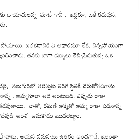
ుకు దాయాదులన్న మాటే గానీ , ఇద్దరూ, ఒకే కడుపున,
ారు.
నీ కరిగిపోయాయి. బతకడానికి ఏ ఆధారమూ లేక, నిస్సహాయంగా
ందించాడు. తనకు బాగా డబ్బులు తెచ్చిపెడుతున్న ఒక
నలుగురిలో తలెత్తుకు తిరిగే స్థితికి చేరుకోగలిగాను.
నాన్న . అమ్మగూడా అదే అంటుంది. ఎప్పుడు రాజు
్ళు తడవుతాయి. నాతో, రమణి అక్కతో అమ్మ రాజు పెదనాన్న
‘దేవుడి’ అంశ అనుకోడం మొదలెట్టాం.
్చేవాడు. ఆయన వస్తున్నట్టు ఉత్తరం అందగానే, ఇల్లంతా