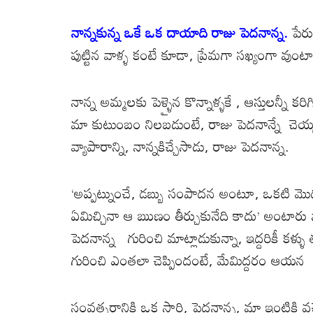
k
p
నాన్నకున్న ఒకే ఒక దాయాది రాజు పెదనాన్న.
పేర
పుట్టిన వాళ్ళ కంటే కూడా, ప్రేమగా సఖ్యంగా వుంట
నాన్న అమ్మలకు పెళ్ళైన కొన్నాళ్ళకే , ఆస్తులన్
మా కుటుంబం నిలబడుంటే, రాజు పెదనాన్నే చెయ్య
వ్యాపారాన్ని, నాన్నకిచ్చేసాడు, రాజు పెదనాన్న.
‘అప్పట్నుంచే, డబ్బు సంపాదన అంటూ, ఒకటి మొదలై, 
ఏమిచ్చినా ఆ ఋణం తీర్చుకునేది కాదు’ అంటారు 
పెదనాన్న గురించి మాట్లాడుకున్నా, ఇద్దరికీ కళ
గురించి ఎంతలా చెప్పిందంటే, మేమిద్దరం ఆయన 
సంవత్సరానికి ఒక సారి, పెదనాన్న, మా ఇంటికి వచ