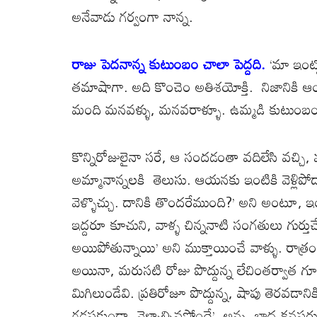
అనేవాడు గర్వంగా నాన్న.
రాజు పెదనాన్న కుటుంబం చాలా పెద్దది.
‘మా ఇంట్
తమాషాగా. అది కొంచెం అతిశయోక్తి. నిజానికి ఆ
మంది మనవళ్ళు, మనవరాళ్ళూ. ఉమ్మడి కుటుంబం,
కొన్నిరోజులైనా సరే, ఆ సందడంతా వదిలేసి వచ్చి
అమ్మానాన్నలకి తెలుసు. ఆయనకు ఇంటికి వెళ్లిపో
వెళ్ళొచ్చు. దానికి తొందరేముంది?’ అని అంటూ,
ఇద్దరూ కూచుని, వాళ్ళ చిన్ననాటి సంగతులు గుర్
అయిపోతున్నాయి’ అని ముక్తాయించే వాళ్ళు. రాత్ర
అయినా, మరుసటి రోజు పొద్దున్న లేచింతర్వాత గూ
మిగిలుండేవి. ప్రతిరోజూ పొద్దున్న, షాపు తెరవ
గడపకుండా, వెళ్ళాల్సివస్తోందే’, అన్న బాధ కనపర