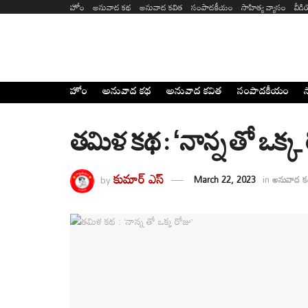
హోం
అనువాద కథ
అనువాద కవిత
సంపాదకీయం
సాహిత్య వ్యాసం
వీడ
హోం
అనువాద కథ
అనువాద కవిత
సంపాదకీయం
స
తమిళ కథ : ‘నాన్న తో ఒక్క
కుమార్ ఎస్
by
March 22, 2023
in
అనువాద క