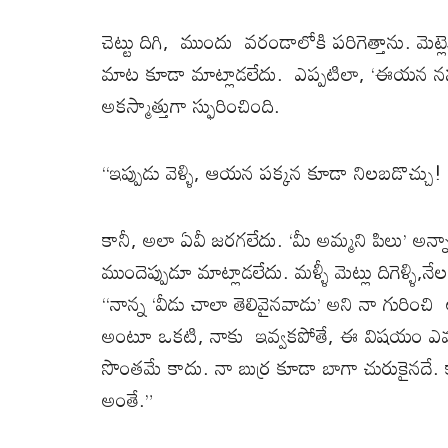
చెట్టు దిగి, ముందు వరండాలోకి పరిగెత్తాను. మెట్ల
మాట కూడా మాట్లాడలేదు. ఎప్పటిలా, ‘ఈయన నన్న
అకస్మాత్తుగా స్ఫురించింది.
“ఇప్పుడు వెళ్ళి, ఆయన పక్కన కూడా నిలబడొచ్చు!
కానీ, అలా ఏవీ జరగలేదు. ‘మీ అమ్మని పిలు’
ముందెప్పుడూ మాట్లాడలేదు. మళ్ళీ మెట్లు దిగెళ్ళి,న
“నాన్న ‘వీడు చాలా తెలివైనవాడు’ అని నా గురిం
అంటూ ఒకటి, నాకు ఇవ్వకపోతే, ఈ విషయం ఎవరికై
సొంతమే కాదు. నా బుర్ర కూడా బాగా చురుకైనదే. 
అంతే.”