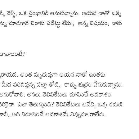
ెక్కి వెళ్ళి, ఒక స్తంభానికి ఆనుకున్నాను. ఆయన నాతో ఒక్క
ు చూడగానే చిరాకు పడేట్టు లేరు’, అన్న విషయం, నాకు
 కావాలంటే.”
 అన్నారాయన. అంత మృదువుగా ఆయన నాతో ఇంతకు
ేల మీద పరిచివున్న పట్టా తోటి, కాళ్ళు శుభ్రం చేసుకున్నాను.
చి అనుకోవాలి. అసలు తెలివితేటలు చూపించే అవకాశం
నా ఎలా తెలుస్తుంది? తెలివితేటలు అనేవి, ఒక్క రమణి
కానీ, అది నిరూపించే అవకాశమే ఎప్పుడూ రాలేదు.