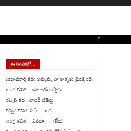
ఈ సంచికలో…
సుధామూర్తి కథ: అమ్మమ్మ నా కాళ్ళకు మ్రొక్కింది!
ఆంగ్ల కవిత : ఐనా ఉదయిస్తాను
రష్యన్ కథ : లాటరీ టికెట్టు
కన్నడ కవిత: సీసా – ఓడ
ఆంగ్ల కవిత : ఎవరూ…. (లేరు)