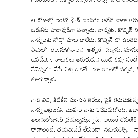
ఆ రోజుల్లో ఇంట్లో ఫోన్ ఉండడం అనేది చాలా అర
ఒకతను హడావుడిగా వచ్చాడు. నాన్నకు, కొచ్చిన్
నాన్నలకు నోట్లో మాట రాలేదు. కొచ్చిన్ లో ఉండే
ఏమిటో తెలుసుకోవాలని ఆతృత పడ్డాను. మామూలుగ
ఇపుడేమో, నాలుకలు తెరుచుకుని ఇంటి కప్పు నంటే
నేనెప్పుడూ వేసే ఎత్తు ఒకటే. మా ఇంటికో పక్కన, గ
కూచున్నాను.
గాలి వీచి, కిటికీని మూసిన తెరలు, పైకి తెరుచుకున
నాన్న ఎర్రబడిన మొహం నాకు కనపడుతోంది. ఇలా
తెలుసుకోడానికి ప్రయత్నిస్తున్నాను. అయితే రమణి
కావాలంటే, భయమనేదే లేకుండా నడుచుకెళ్ళి, న