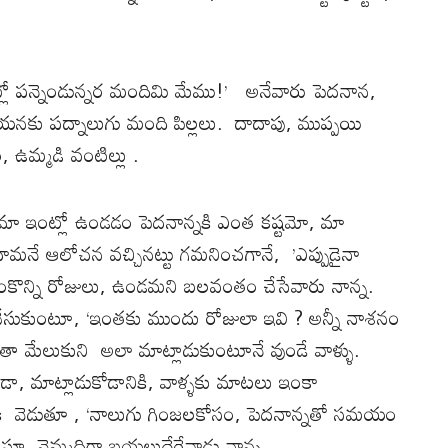
లో పన్నెండున్నర మందిమి మేము!’ అనేవారు పెదనాన,
యనకు పద్నాలుగు మంది పిల్లలు. దాదాపు, ముప్పయి
 ఉమ్మడి వంటిల్లు .
, మా ఇంట్లో ఉండడం పెదనాన్నకి ఎంత కష్టమో, మా
దామనే ఆలోచన వచ్చినట్టు గమనించగానే, ’ఎప్పుడైనా
 ఇంకొన్ని రోజులు, ఉండమని బలవంతం చేసేవారు నాన్న.
తుచేసుకుంటూ, ‘ఇంతకు ముందు రోజులా ఇవి ? అన్నీ నాశనం
ంతా మేలుకుని అలా మాట్లాడుకుంటూనే వుండే వాళ్ళు.
డా, మాట్లాడుకోడానికి, వాళ్ళకు మాటలు ఇంకా
డానికి వెడుతూ , ‘నాలుగు గింజలకోసం, పెదనాన్నతో సమయం
ుస్తూ, నెమ్మదిగా బయలుదేరేవాడు నాన్న.