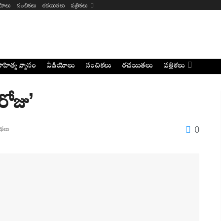
ియోలు
సంచికలు
రచయితలు
పత్రికలు
ాహిత్య వ్యాసం
వీడియోలు
సంచికలు
రచయితలు
పత్రికలు
 రోజు’
0
థలు