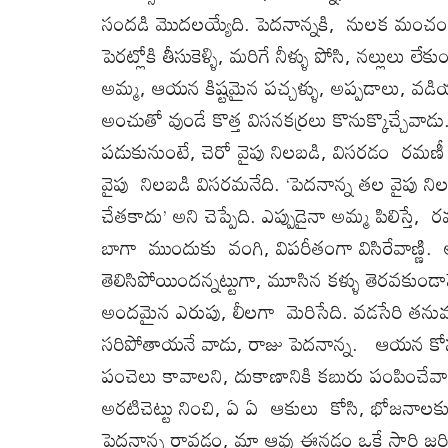
సందడి మొదలయ్యేది. పెదనాన్నకి, నులక మంచం
పెరట్లోకి తీసుకెళ్ళి, మరిగే నీళ్ళు పోసి, నల్లులు 
అమ్మ, ఆయన కిష్టమైన పచ్చళ్ళు, అప్పడాలు, వడి
అంచుతో వుండే కొత్త విసనకర్రలు కొనుక్కొచ్చేవ
పడుకునుంటే, చెరో వైపు నిలబడి, విసరడం రమణ
వైపు నిలబడి విసరమనేది. ‘పెదనాన్న తల వైపు 
చేతకాదు’ అని చెప్పేది. ఎప్పుడైనా అమ్మ పిలిస్తే, 
బాగా ముందుకు వంగి, విపరీతంగా విసిరేవాణ్ణి. అ
తెలిసిపోయిందన్నట్టుగా, మూసిన కళ్ళు తెరవకుం
అందమైన ఎరుపు, లీలగా మెరిసేది. వడసేరి తను
సరిపోతాయనే వాడు, రాజు పెదనాన్న. ఆయన కోస
పంచెలు కావాలని, దుకాణానికి కబురు పంపించేవాడు 
అరటిచెట్టు నించి, ఏ ఏ ఆకులు కోసి, భోజనాలకు 
పెదనాన్న రావడం, మా ఆవు ఈనడం ఒకే సారి జరిగేవి.