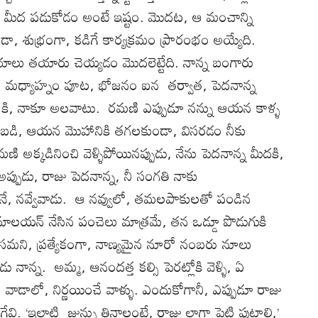
 మీద పడుకోడం అంటే ఇష్టం. మొదట, ఆ మంచాన్ని
లేకుండా, శుభ్రంగా, కడిగే కార్యక్రమం ప్రారంభం అయ్యేది.
యాలు తయారు చెయ్యడం మొదలెట్టేది. నాన్న బంగారు
ాడు. మధ్యాహ్నం పూట, భోజనం ఐన తర్వాత, పెదనాన్న
ీ కి, నాకూ అలవాటు. రమణి ఎప్పుడూ నన్ను ఆయన కాళ్ళ
నిలబడి, ఆయన మొహానికి తగలకుండా, విసరడం నీకు
రమణి అక్కడినించి వెళ్ళిపోయినప్పుడు, నేను పెదనాన్న మీదకి,
ప్పుడు, రాజు పెదనాన్న, నీ సంగతి నాకు
డానే, నవ్వేవాడు. ఆ నవ్వులో, తమలపాకులతో పండిన
మాలయన్ నేసిన పంచెలు మాత్రమే, తన ఒడ్డూ పొడుగుకి
మని, ప్రత్యేకంగా, నాణ్యమైన నూరో నంబరు నూలు
నాన్న. అమ్మ, ఆనందత్త కల్సి పెరట్లోకి వెళ్ళి, ఏ
వాడాలో, నిర్ణయించే వాళ్ళు. ఎందుకోగానీ, ఎప్పుడూ రాజు
 ‘ఇలాటి జున్ను తినాలంటే, రాజు లాగా పెట్టి పుట్టాలి,’