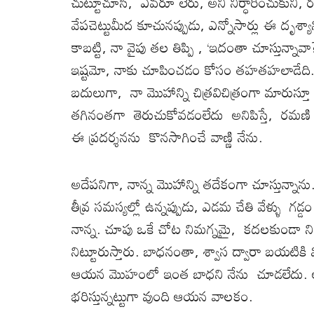
చుట్టూచూసి, ఎవరూ లేరు, అని నిర్ధారించుకుని, ర
వేపచెట్టుమీద కూచునప్పుడు, ఎన్నోసార్లు ఈ దృశ్యాన
కాబట్టి, నా వైపు తల తిప్పి , ‘ఇదంతా చూస్తున్నా
ఇష్టమో, నాకు చూపించడం కోసం తహతహలాడేది. న
బదులుగా, నా మొహాన్ని చిత్రవిచిత్రంగా మారుస్తూ తన
తగినంతగా తెరుచుకోవడంలేదు అనిపిస్తే, రమణి చూ
ఈ ప్రదర్శనను కొనసాగించే వాణ్ణి నేను.
అదేపనిగా, నాన్న మొహాన్ని తదేకంగా చూస్తున్నాను
తీవ్ర సమస్యల్లో ఉన్నప్పుడు, ఎడమ చేతి వేళ్ళు గడ్డ
నాన్న. చూపు ఒకే చోట నిమగ్నమై, కదలకుండా నిలబ
నిట్టూరుస్తారు. బాధనంతా, శ్వాస ద్వారా బయటికి వ
ఆయన మొహంలో ఇంత బాధని నేను చూడలేదు. లోపలుండ
భరిస్తున్నట్టుగా వుంది ఆయన వాలకం.