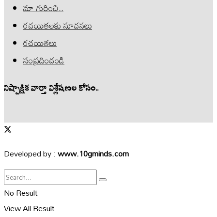
మా గురించి..
రచయితలకు సూచనలు
రచయితలు
సంప్రదించండి
నిష్పాక్షిక వార్తా విశ్లేషణల కోసం..
Developed by :
www.10gminds.com
No Result
View All Result