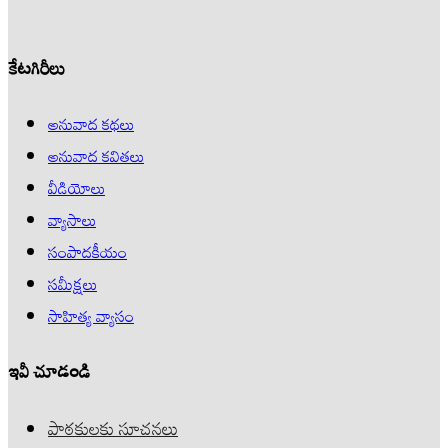
కేటగిరీలు
అనువాద కథలు
అనువాద కవితలు
వీడియోలు
వ్యాసాలు
సంపాదకీయం
సమీక్షలు
సాహిత్య వ్యాసం
ఇవీ చూడండి
పాఠకులకు సూచనలు