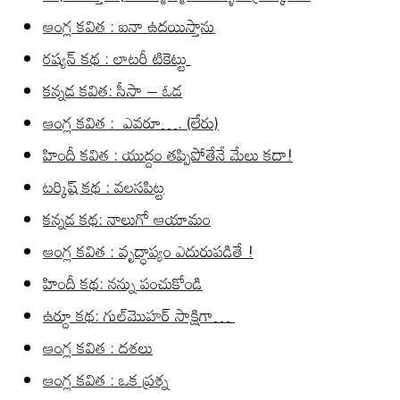
ఆంగ్ల కవిత : ఐనా ఉదయిస్తాను
రష్యన్ కథ : లాటరీ టికెట్టు
కన్నడ కవిత: సీసా – ఓడ
ఆంగ్ల కవిత : ఎవరూ…. (లేరు)
హిందీ కవిత : యుద్దం తప్పిపోతేనే మేలు కదా!
టర్కిష్ కథ : వలసపిట్ట
కన్నడ కథ: నాలుగో ఆయామం
ఆంగ్ల కవిత : వృద్ధాప్యం ఎదురుపడితే !
హిందీ కథ: నన్ను పంచుకోండి
ఉర్దూ కథ: గుల్‌మొహర్ సాక్షిగా…
ఆంగ్ల కవిత : దశలు
ఆంగ్ల కవిత : ఒక ప్రశ్న