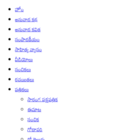
హోం
అనువాద కథ
అనువాద కవిత
సంపాదకీయం
సాహిత్య వ్యాసం
వీడియోలు
సంచికలు
రచయితలు
పత్రికలు
సారంగ పక్షపత్రిక
ఈమాట
సంచిక
గోదావరి
గో తెలుగు