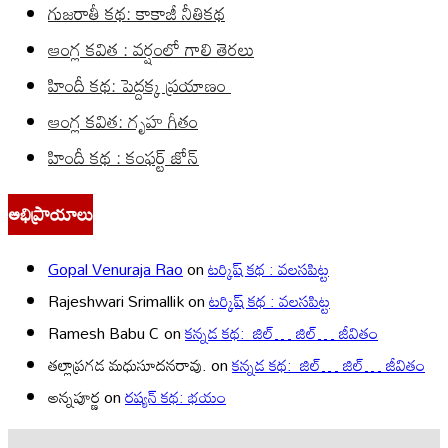
గుజరాతీ కథ: కాకాజీ నీతికథ
ఆంగ్ల కవిత : వర్షంలో గాలి తెరలు
హిందీ కథ: పెద్దక్క ప్రయాణం
ఆంగ్ల కవిత: గృహ గీతం
హిందీ కథ : కంఫర్ట్ జోన్
అభిప్రాయాలు
Gopal Venuraja Rao
on
టర్కిష్ కథ : వలసపిట్ట
Rajeshwari Srimallik
on
టర్కిష్ కథ : వలసపిట్ట
Ramesh Babu C
on
కన్నడ కథ: జిల్… జిల్… జీవితం
తల్లాప్రగడ మధుసూదనరావు.
on
కన్నడ కథ: జిల్… జిల్… జీవితం
అన్నపూర్ణ
on
రష్యన్ కథ: భయం