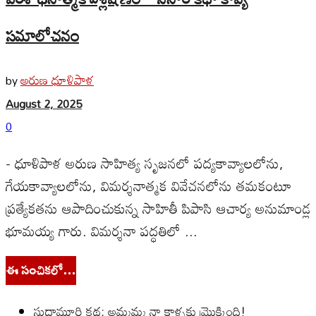
సమాలోచనం
అరుణ ధూళిపాళ
by
August 2, 2025
0
- ధూళిపాళ అరుణ సాహిత్య సృజనలో పద్యకావ్యాలలోను,
గేయకావ్యాలలోను, విమర్శనాత్మక వివేచనలోను తమకంటూ
ప్రత్యేకతను ఆపాదించుకున్న సాహితీ పిపాసి ఆచార్య అనుమాండ్ల
భూమయ్య గారు. విమర్శనా పద్ధతిలో ...
ఈ సంచికలో…
సుధామూర్తి కథ: అమ్మమ్మ నా కాళ్ళకు మ్రొక్కింది!