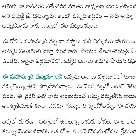
ఆమెకు నా అవసరం వచ్చేసరికి మాత్రం బాధ్యతల నుండి తప్పించు
అని దేవుణ్ణి ప్రార్థిస్తున్నాను. ఇంట్లో ఉన్నది ఇద్దరం – నే
అప్పుడప్పుడు నాకు వెన్నులో చలి పుట్టుకొస్తుంది.
ఈ కోవిడ్ మహమ్మారి వల్ల నా కష్టాలు మరీ ఎక్కువయిపోయాయి
అమ్మని పలకరించి వెళ్తూ ఉండేవారు. సాయం చేసినా-చెయ్యక 
ఉండేది. అదైనా పల్లెటూర్లలో. ఇక్కడ జనాలు ఇరుగు-పొరుగు 
ఈ మహమ్మారి పుణ్యమా అని
ఇప్పుడు జనాలు పల్లెటూర్లలో కూడా
నవ్వి చెయ్యి ఊపి చక్కాపోతున్నారు. ఈ వైరస్ వల్లనో ఏంటో తె
ఉంది. ఈ వైరస్ ఏదో నాకు అంటుకుంటే అమ్మ దిక్కులేనిది అయిప
అంత్యక్రియలకి కూడా ఎవరూ గుమ్మం తొక్కకపోవచ్చు. ఈ భయం 
ఎక్కడో దూరంగా పట్నంలో ఉంటున్న కొడుకు-కోడలు ఈ లాక్ డౌన్ 
కర్ఫ్యూ మొదలవడానికి ఒక రోజు ముందే కొడుకు-కోడలు క్షేమంగ