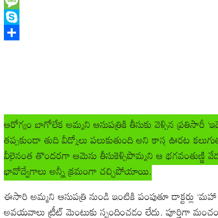
WhatsApp
Message
Skype
Share
ఆరోగ్యం బాగోలేక అమ్మని ఆసుపత్రికి తీసుకు వెళ్ళిన ప్రతిసారీ
తప్పకుండా తుది వీడ్కోలు పలుకుతుంది అని కాస్త ఊరట కలుగుత
వీలైనంత తొందరగా ఆమెను తీసుకెళ్ళిపొమ్మని ఆ భగవంతుణ్ణి వ
భావోద్వేగాలు అన్నీ క్రమంగా చచ్చిపోయాయి.
ఈసారి అమ్మని ఆసుపత్రి నుండి ఇంటికి పంపుతూ డాక్టర్లు ‘మహా
అవయవాలు ట్రీట్ మెంటుకు స్పందించడం లేదు. పూర్తిగా మంచంపట్