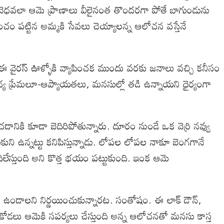
లిన వెధవలా ఆమె ప్రాణాలు వీలైనంత తొందరగా పోతే బాగుండును
 మంచం పట్టిన అమ్మకి సేవలు చెయ్యాలన్న ఆలోచన వస్తేనే
 వైరస్ ఊళ్ళోకి వ్యాపించక ముందు వరకు జనాలు వచ్చి కనీసం
య ప్రేమలూ-ఆప్యాయతలు, మనసుల్లో తడి ఉన్నాయని ధైర్యంగా
ానికి కూడా బెదిరిపోతున్నారు. దూరం నుండే ఒక వెర్రి నవ్వు
ుని ఉన్నట్టు కనిపిస్తున్నాడు. లోపల లోపల నాకూ బెంగగానే
లేస్తుంది అని కొత్త భయం పట్టుకుంది. ఇంక ఆమె
కడే ఉండాలని నిర్ణయించుకున్నారట. సంతోషం. ఈ లాక్ డౌన్,
కోడలు ఆమెకి సపర్యలు చేస్తుంది అన్న ఆలోచనతో మనసు కాస్త