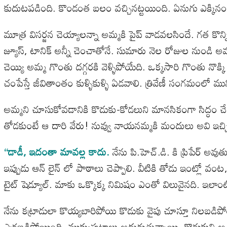
కుదుటపడింది. కొండంత బలం వచ్చినట్టయింది. ఏనుగు ఎక్కి
మూత్ర విసర్జన చెయ్యాలన్నా అమ్మకి పైప్ వాడవలసిందే. గత కొన్న
జ్యూస్, టానిక్ అన్నీ చెంచాతోనే. సుమారు నెల రోజుల నుండి 
చెయ్యి అమ్మ గొంతు దగ్గరకి వెళ్ళిపోయేది. ఒక్కసారి గొంతు నొక్
చంపేస్తే జీవితాంతం కుళ్ళికుళ్ళి ఏడవాలి. త్రివేణీ సంగమంలో 
అమ్మని చూసుకోవడానికి కొడుకు-కోడలుని మానసికంగా సిద్ధం 
తోడకుంటే ఆ దారి వేరు! నువ్వు నాయనమ్మకి మందులు అవి ఇచ్
“డాడీ, ఇదంతా మావల్ల కాదు.
నేను పి.హెచ్.డి. కి ప్రిపేర్ అ
ఇప్పుడు ఆన్ లైన్ లో పాఠాలు చెప్పాలి. వీటికి తోడు ఇంట్లో
టైట్ షెడ్యూల్. మాకు ఒక్కొక్క నిమిషం ఎంతో విలువైనది. ఇలాం
నేను కట్రాడులా కొయ్యబారిపోయి కొడుకు వైపు చూస్తూ నిలబ
ఎర్రబడిపోయింది. ముక్కుపుటాలు అదురుతున్నాయి. కొడుకుని 