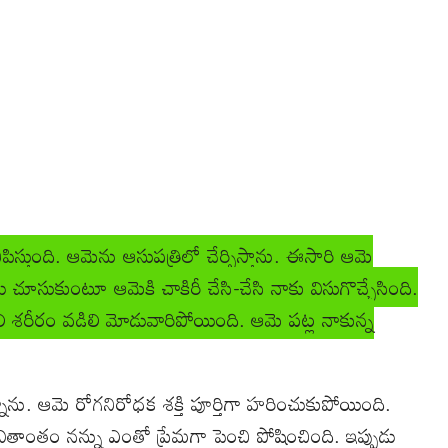
ిస్తుంది. ఆమెను ఆసుపత్రిలో చేర్పిస్తాను. ఈసారి ఆమె
ూసుకుంటూ ఆమెకి చాకిరీ చేసి-చేసి నాకు విసుగొచ్చేసింది.
 శరీరం వడిలి మోడువారిపోయింది. ఆమె పట్ల నాకున్న
నాను. ఆమె రోగనిరోధక శక్తి పూర్తిగా హరించుకుపోయింది.
వితాంతం నన్ను ఎంతో ప్రేమగా పెంచి పోషించింది. ఇప్పుడు