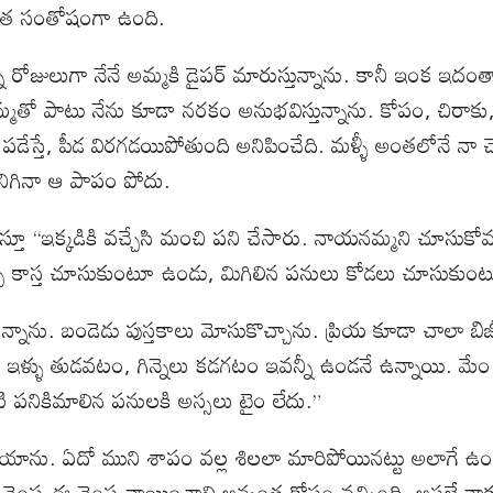
నంత సంతోషంగా ఉంది.
ి రోజులుగా నేనే అమ్మకి డైపర్ మారుస్తున్నాను. కానీ ఇంక ఇదంతా
అమ్మతో పాటు నేను కూడా నరకం అనుభవిస్తున్నాను. కోపం, చిరాకు
కి పడేస్తే, పీడ విరగడయిపోతుంది అనిపించేది. మళ్ళీ అంతలోనే నా 
మునిగినా ఆ పాపం పోదు.
చేస్తూ “ఇక్కడికి వచ్చేసి మంచి పని చేసారు. నాయనమ్మని చూస
చి కాస్త చూసుకుంటూ ఉండు, మిగిలిన పనులు కోడలు చూసుకుంటు
వుతున్నాను. బండెడు పుస్తకాలు మోసుకొచ్చాను. ప్రియ కూడా చాలా 
 వంట, ఇళ్ళు తుడవటం, గిన్నెలు కడగటం ఇవన్నీ ఉండనే ఉన్నాయి. 
టి పనికిమాలిన పనులకి అస్సలు టైం లేదు.”
డిపోయాను. ఏదో ముని శాపం వల్ల శిలలా మారిపోయినట్టు అలాగ
ఆ చెంప ఈ చెంప వాయించాలి అన్నంత కోపం వచ్చింది. అసలే నాకు