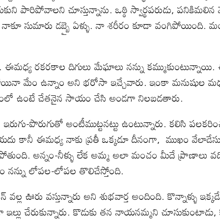
కుని పారిపోవాలని చూస్తున్నాను. ఒఠ్ఠి స్వార్థపరుడు, పనికిమ
ను-అమ్మ! నాకూ సుమారు డబ్బై ఏళ్ళు. నా శరీరం కూడా వంగిపోయింది.
. ఈమధ్య రకరకాల దిగులు మేఘాలు నన్ను కమ్ముకుంటున్నాయి. ఈ
పోయినా మేం ఉన్నాం అని భరోసా ఇచ్చేవారు. ఇంకా మనుషుల మధ్
కష్టంలో ఉంటే చేతనైన సాయం చేసి అండగా నిలబడతారు.
 ఇరుగు-పొరుగుతో అంటీముట్టనట్టు ఉంటున్నారు. కలిసి పలకరించడ
లియదు కానీ ఈమధ్య నాకు ప్రతీ ఒక్కడూ దీనంగా, ముఖం వేలాడేసుక
ోతుంది. అన్నం-నీళ్ళు లేక అమ్మ అలా మంచం మీదే ప్రాణాలు వది
నన్ను లోపల-లోపల తొలిచేస్తోంది.
వల్ల ఊరు వస్తున్నారు అని శుభవార్త అందింది. కొన్నాళ్ళు ఇక్
ా ఇల్లు చేరుకున్నారు. కొడుకు తన నాయనమ్మని చూసుకుంటాడు, 