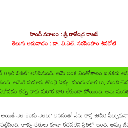
హిందీ మూలం
:
శ్రీ రాజేంద్ర రాజన్
తెలుగు అనువాదం
:
డా. వి.ఎల్. నరసింహం శివకోటి
 ‘ఇదే ఆఖరి విజిట్’ అనిపిస్తుంది. ఆమె ఇంక ఎంతోకాలం బతకదు అనిప
ుంది. ఆమెకి సుమారు తొంభై ఏళ్ళు. మందు-మాకులు, మంచి-చెడు చ
ేడుకోవడం తప్ప నాకు మరొక దారి లేకుండా పోయింది. ఆమె ముసలి
 అయితే నెల-రెండు నెలలు’ అనడంతో నేను కాస్త ఊపిరి పీల్చుకున్
టేసింది. కాళ్ళు-చేతులు కూడా కదపలేని స్థితిలో ఉంది. అమ్మ జీ