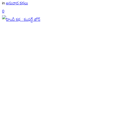
in
అనువాద కథలు
0