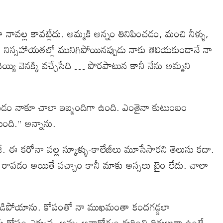
 నావల్ల కావట్లేదు. అమ్మకి అన్నం తినిపించడం, మంచి నీళ్ళు,
, నిస్సహాయతల్లో మునిగిపోయినప్పుడు నాకు తెలియకుండానే నా
చెయ్యి వెనక్కి వచ్చేసేది … పొరపాటున కానీ నేను అమ్మని
ుకోవడం నాకూ చాలా ఇబ్బందిగా ఉంది. ఎంతైనా కుటుంబం
ంది.” అన్నాను.
బిజీ. ఈ కరోనా వల్ల స్కూళ్ళు-కాలేజీలు మూసేసారని తెలుసు కదా.
మేం రావడం అయితే వచ్చాం కానీ మాకు అస్సలు టైం లేదు. చాలా
ే ఉండిపోయాను. కోపంతో నా ముఖమంతా కందగడ్డలా
 కోపం ఎక్కువ. అమ్మ అనారోగ్యం గురించి దిగులుగా ఉంటే