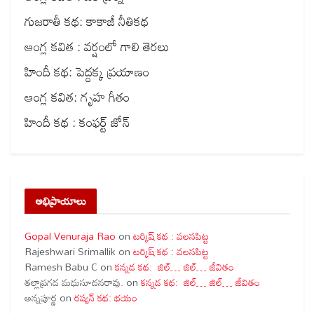
గుజరాతీ కథ: కాకాజీ నీతికథ
ఆంగ్ల కవిత : వర్షంలో గాలి తెరలు
హిందీ కథ: పెద్దక్క ప్రయాణం
ఆంగ్ల కవిత: గృహ గీతం
హిందీ కథ : కంఫర్ట్ జోన్
అభిప్రాయాలు
Gopal Venuraja Rao
on
టర్కిష్ కథ : వలసపిట్ట
Rajeshwari Srimallik
on
టర్కిష్ కథ : వలసపిట్ట
Ramesh Babu C
on
కన్నడ కథ: జిల్… జిల్… జీవితం
తల్లాప్రగడ మధుసూదనరావు.
on
కన్నడ కథ: జిల్… జిల్… జీవితం
అన్నపూర్ణ
on
రష్యన్ కథ: భయం