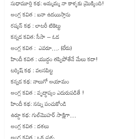
సుధామూర్తి కథ: అమ్మమ్మ నా కాళ్ళకు మ్రొక్కింది!
ఆంగ్ల కవిత : ఐనా ఉదయిస్తాను
రష్యన్ కథ : లాటరీ టికెట్టు
కన్నడ కవిత: సీసా – ఓడ
ఆంగ్ల కవిత : ఎవరూ…. (లేరు)
హిందీ కవిత : యుద్దం తప్పిపోతేనే మేలు కదా!
టర్కిష్ కథ : వలసపిట్ట
కన్నడ కథ: నాలుగో ఆయామం
ఆంగ్ల కవిత : వృద్ధాప్యం ఎదురుపడితే !
హిందీ కథ: నన్ను పంచుకోండి
ఉర్దూ కథ: గుల్‌మొహర్ సాక్షిగా…
ఆంగ్ల కవిత : దశలు
ఆంగ్ల కవిత : ఒక ప్రశ్న