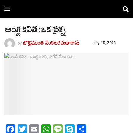
ఆంగ్ల కవిత : ఒక ప్రశ్న
బొల్లిముంత వెంకటరమణారావు
by
July 10, 2026
F
T
E
W
M
S
S