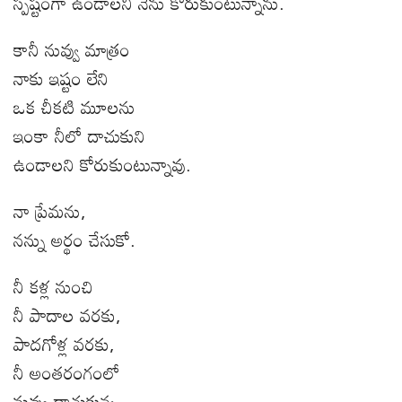
స్పష్టంగా ఉండాలని నేను కోరుకుంటున్నాను.
కానీ నువ్వు మాత్రం
నాకు ఇష్టం లేని
ఒక చీకటి మూలను
ఇంకా నీలో దాచుకుని
ఉండాలని కోరుకుంటున్నావు.
నా ప్రేమ
ను,
నన్ను అర్థం చేసుకో.
నీ కళ్ల నుంచి
నీ పాదాల వరకు
,
పాదగోళ్ల వరకు
,
నీ అంతరంగంలో
నువ్వు దాచుకున్న