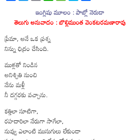
ac
w
m
h
e
k
h
e
itt
ఇంగ్లిషు మూలం : పాబ్లో నెరుడా
ail
at
ss
y
ar
తెలుగు అనువాదం : బొల్లిముంత వెంకటరమణారావు
b
er
s
a
p
e
o
A
g
e
ప్రేమా
, అనే
ఒక ప్రశ్న
o
p
e
నిన్ను ఛిద్రం చేసింది.
k
p
ముళ్లతో నిండిన
అనిశ్చితి నుంచి
నేను మళ్లీ
నీ దగ్గరకు వచ్చాను.
కత్తిలా సూటిగా
,
రహదారిలా నేరుగా సాగేలా
,
నువ్వు ఎలాంటి ముసుగులు లేకుండా