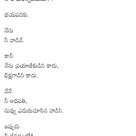
భయపడకు.
నేను
నీ వాడినే.
కానీ
నేను ప్రయాణికుడిని కాదు
,
భిక్షగాడిని కాదు.
నేనే
నీ అధిపతి
,
నువ్వు ఎదురుచూసిన వాడిని.
ఇప్పుడు
నీ జీవితంలోకి