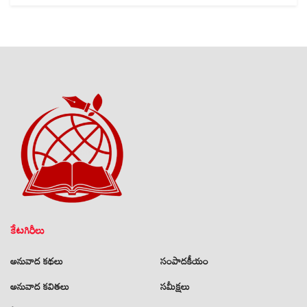
కేటగిరీలు
అనువాద కథలు
సంపాదకీయం
అనువాద కవితలు
సమీక్షలు