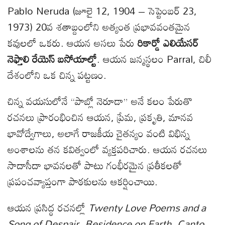
Pablo Neruda (జూలై 12, 1904 – సెప్టెంబర్ 23,
1973) 20వ శతాబ్దంలోని అత్యంత ప్రభావవంతమైన
కవులలో ఒకరు. ఆయన అసలు పేరు
రికార్డో ఎలియేసర్
నెఫ్తాలి రేయెస్ బసోయాల్టో
. ఆయన జన్మస్థలం Parral, చిలీ
దేశంలోని ఒక చిన్న పట్టణం.
చిన్న వయసులోనే “పాబ్లో నెరూడా” అనే కలం పేరుతొ
రచనలు ప్రారంభించిన ఆయన, ప్రేమ, ప్రకృతి, మానవ
భావోద్వేగాలు, అలాగే రాజకీయ చైతన్యం వంటి విభిన్న
అంశాలను తన కవిత్వంలో వ్యక్తపరిచారు. ఆయన రచనలు
సాదాసీదా భావనలతో పాటు గంభీరమైన ప్రతీకలతో
ప్రపంచవ్యాప్తంగా పాఠకులను ఆకర్షించాయి.
ఆయన ప్రసిద్ధ రచనల్లో
Twenty Love Poems and a
Song of Despair
,
Residence on Earth
,
Canto