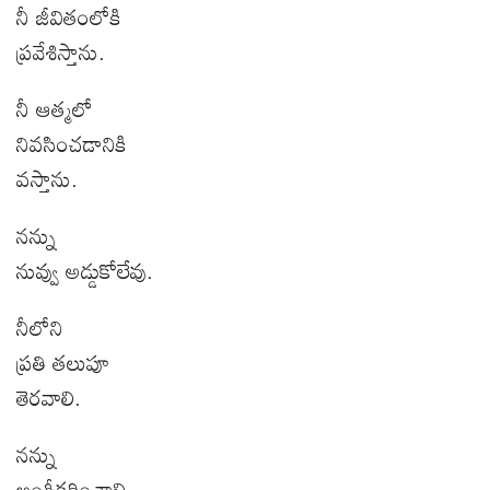
నీ జీవితంలోకి
ప్రవేశిస్తాను.
నీ ఆత్మలో
నివసించడానికి
వస్తాను.
నన్ను
నువ్వు అడ్డుకోలేవు.
నీలోని
ప్రతి తలుపూ
తెరవాలి.
నన్ను
అంగీకరించాలి.