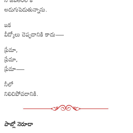
అడుగుపెడుతున్నాను.
ఇక
వీడ్కోలు చెప్పడానికి కాదు—
ప్రేమా
,
ప్రేమా
,
ప్రేమా—
నీలో
నిలిచిపోవడానికి.
పాబ్లో నెరూడా