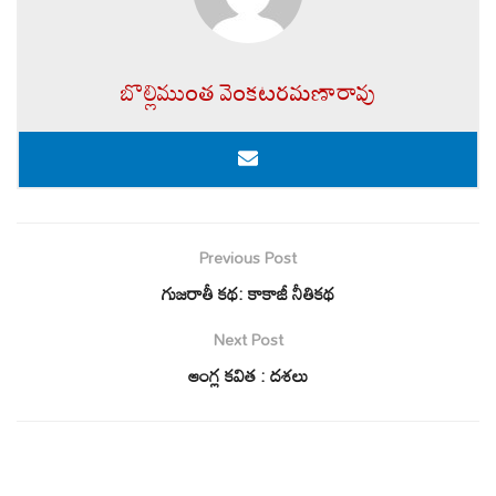
బొల్లిముంత వెంకటరమణారావు
Previous Post
గుజరాతీ కథ: కాకాజీ నీతికథ
Next Post
ఆంగ్ల కవిత : దశలు