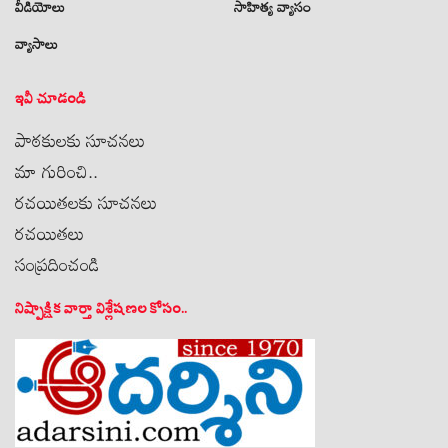
వీడియోలు
సాహిత్య వ్యాసం
వ్యాసాలు
ఇవీ చూడండి
పాఠకులకు సూచనలు
మా గురించి..
రచయితలకు సూచనలు
రచయితలు
సంప్రదించండి
నిష్పాక్షిక వార్తా విశ్లేషణల కోసం..