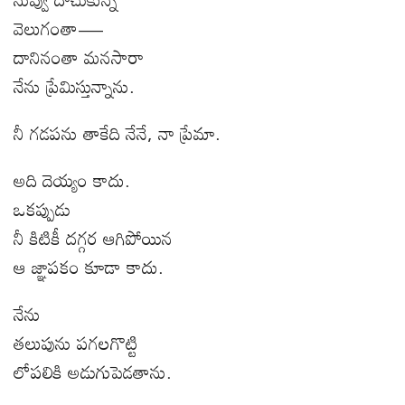
వెలుగంతా—
దానినంతా మనసారా
నేను ప్రేమిస్తున్నాను.
నీ గడపను తాకేది నేనే
,
నా ప్రేమా.
అది దెయ్యం కాదు.
ఒకప్పుడు
నీ కిటికీ దగ్గర ఆగిపోయిన
ఆ జ్ఞాపకం కూడా కాదు.
నేను
తలుపును పగలగొట్టి
లోపలికి అడుగుపెడతాను.