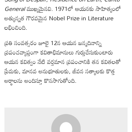
General
ముఖ్యమైనవి. 1971లో ఆయనకు సాహిత్యంలో
అత్యున్నత గౌరవమైన Nobel Prize in Literature
లభించింది.
ప్రతి సంవత్సరం జూలై 12న ఆయన జన్మదినాన్ని
ప్రపంచవ్యాప్తంగా కవితాభిమానులు గుర్తుచేసుకుంటారు
ఆయన కవిత్వం నేటి వర్తమాన ప్రపంచానికి తన కవితలతో
ప్రేమకు, మానవ అనుభూతులకు, జీవన సత్యాలకు కొత్త
అర్థాలను అందిస్తూ కొనసాగుతోంది.