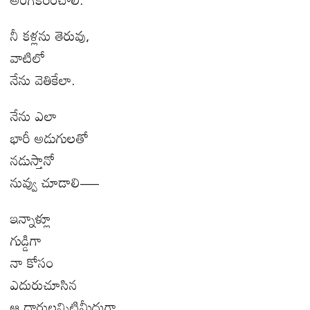
నీ కళ్లను తెరువు
,
వాటిలో
నేను వెతికేలా.
నేను ఎలా
భారీ అడుగులతో
నడుస్తానో
నువ్వు చూడాలి—
ఇన్నాళ్లూ
గుడ్డిగా
నా కోసం
ఎదురుచూసిన
ఆ దారులన్నిటిమీదుగా.