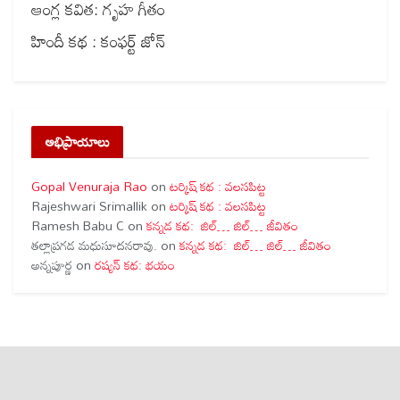
ఆంగ్ల కవిత: గృహ గీతం
హిందీ కథ : కంఫర్ట్ జోన్
అభిప్రాయాలు
Gopal Venuraja Rao
on
టర్కిష్ కథ : వలసపిట్ట
Rajeshwari Srimallik
on
టర్కిష్ కథ : వలసపిట్ట
Ramesh Babu C
on
కన్నడ కథ: జిల్… జిల్… జీవితం
తల్లాప్రగడ మధుసూదనరావు.
on
కన్నడ కథ: జిల్… జిల్… జీవితం
అన్నపూర్ణ
on
రష్యన్ కథ: భయం