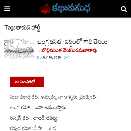
Tag:
థామస్ హార్డీ
ఆంగ్ల కవిత : వర్షంలో గాలి తెరలు
బొల్లిముంత వెంకటరమణారావు
BY
JULY 10, 2026
0
ఈ సంచికలో…
సుధామూర్తి కథ: అమ్మమ్మ నా కాళ్ళకు మ్రొక్కింది!
ఆంగ్ల కవిత : ఐనా ఉదయిస్తాను
రష్యన్ కథ : లాటరీ టికెట్టు
కన్నడ కవిత: సీసా – ఓడ