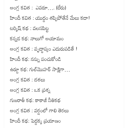
ఆంగ్ల కవిత : ఎవరూ…. (లేరు)
హిందీ కవిత : యుద్దం తప్పిపోతేనే మేలు కదా!
టర్కిష్ కథ : వలసపిట్ట
కన్నడ కథ: నాలుగో ఆయామం
ఆంగ్ల కవిత : వృద్ధాప్యం ఎదురుపడితే !
హిందీ కథ: నన్ను పంచుకోండి
ఉర్దూ కథ: గుల్‌మొహర్ సాక్షిగా…
ఆంగ్ల కవిత : దశలు
ఆంగ్ల కవిత : ఒక ప్రశ్న
గుజరాతీ కథ: కాకాజీ నీతికథ
ఆంగ్ల కవిత : వర్షంలో గాలి తెరలు
హిందీ కథ: పెద్దక్క ప్రయాణం