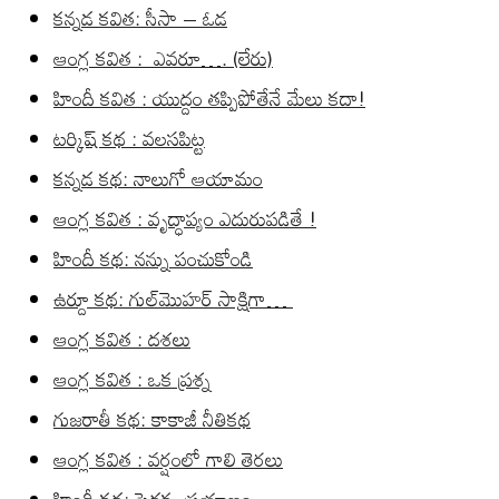
కన్నడ కవిత: సీసా – ఓడ
ఆంగ్ల కవిత : ఎవరూ…. (లేరు)
హిందీ కవిత : యుద్దం తప్పిపోతేనే మేలు కదా!
టర్కిష్ కథ : వలసపిట్ట
కన్నడ కథ: నాలుగో ఆయామం
ఆంగ్ల కవిత : వృద్ధాప్యం ఎదురుపడితే !
హిందీ కథ: నన్ను పంచుకోండి
ఉర్దూ కథ: గుల్‌మొహర్ సాక్షిగా…
ఆంగ్ల కవిత : దశలు
ఆంగ్ల కవిత : ఒక ప్రశ్న
గుజరాతీ కథ: కాకాజీ నీతికథ
ఆంగ్ల కవిత : వర్షంలో గాలి తెరలు