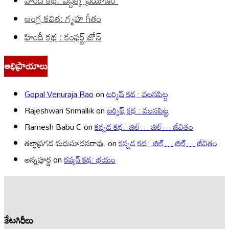
హిందీ కథ: పెద్దక్క ప్రయాణం
ఆంగ్ల కవిత: గృహ గీతం
హిందీ కథ : కంఫర్ట్ జోన్
అభిప్రాయాలు
Gopal Venuraja Rao
on
టర్కిష్ కథ : వలసపిట్ట
Rajeshwari Srimallik
on
టర్కిష్ కథ : వలసపిట్ట
Ramesh Babu C
on
కన్నడ కథ: జిల్… జిల్… జీవితం
తల్లాప్రగడ మధుసూదనరావు.
on
కన్నడ కథ: జిల్… జిల్… జీవితం
అన్నపూర్ణ
on
రష్యన్ కథ: భయం
కేటగిరీలు