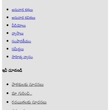
అనువాద కథలు
అనువాద కవితలు
వీడియోలు
వ్యాసాలు
సంపాదకీయం
సమీక్షలు
సాహిత్య వ్యాసం
ఇవీ చూడండి
పాఠకులకు సూచనలు
మా గురించి..
రచయితలకు సూచనలు