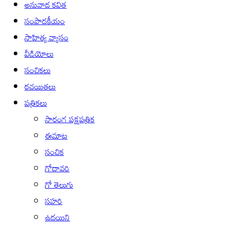
అనువాద కవిత
సంపాదకీయం
సాహిత్య వ్యాసం
వీడియోలు
సంచికలు
రచయితలు
పత్రికలు
సారంగ పక్షపత్రిక
ఈమాట
సంచిక
గోదావరి
గో తెలుగు
సహరి
ఉదయిని