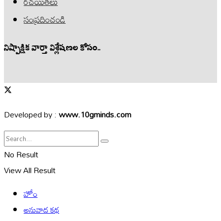
రచయితలు
సంప్రదించండి
నిష్పాక్షిక వార్తా విశ్లేషణల కోసం..
Developed by :
www.10gminds.com
No Result
View All Result
హోం
అనువాద కథ