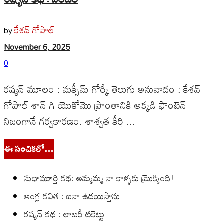
కేశవ్ గోపాల్
by
November 6, 2025
0
రష్యన్ మూలం : మక్సీమ్ గోర్కీ తెలుగు అనువాదం : కేశవ్
గోపాల్ శాన్ గి యొకోమొ ప్రాంతానికి అక్కడి ఫౌంటెన్
నిజంగానే గర్వకారణం. శాశ్వత కీర్తి ...
ఈ సంచికలో…
సుధామూర్తి కథ: అమ్మమ్మ నా కాళ్ళకు మ్రొక్కింది!
ఆంగ్ల కవిత : ఐనా ఉదయిస్తాను
రష్యన్ కథ : లాటరీ టికెట్టు