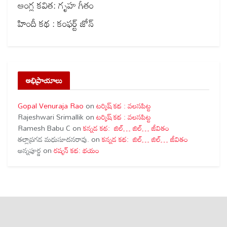
ఆంగ్ల కవిత: గృహ గీతం
హిందీ కథ : కంఫర్ట్ జోన్
అభిప్రాయాలు
Gopal Venuraja Rao
on
టర్కిష్ కథ : వలసపిట్ట
Rajeshwari Srimallik
on
టర్కిష్ కథ : వలసపిట్ట
Ramesh Babu C
on
కన్నడ కథ: జిల్… జిల్… జీవితం
తల్లాప్రగడ మధుసూదనరావు.
on
కన్నడ కథ: జిల్… జిల్… జీవితం
అన్నపూర్ణ
on
రష్యన్ కథ: భయం