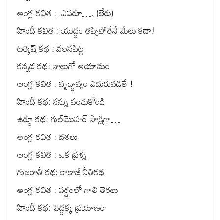
ఆంగ్ల కవిత : ఎవరూ…. (లేరు)
హిందీ కవిత : యుద్దం తప్పిపోతేనే మేలు కదా!
టర్కిష్ కథ : వలసపిట్ట
కన్నడ కథ: నాలుగో ఆయామం
ఆంగ్ల కవిత : వృద్ధాప్యం ఎదురుపడితే !
హిందీ కథ: నన్ను పంచుకోండి
ఉర్దూ కథ: గుల్‌మొహర్ సాక్షిగా…
ఆంగ్ల కవిత : దశలు
ఆంగ్ల కవిత : ఒక ప్రశ్న
గుజరాతీ కథ: కాకాజీ నీతికథ
ఆంగ్ల కవిత : వర్షంలో గాలి తెరలు
హిందీ కథ: పెద్దక్క ప్రయాణం