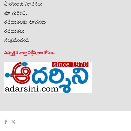
పాఠకులకు సూచనలు
మా గురించి..
రచయితలకు సూచనలు
రచయితలు
సంప్రదించండి
నిష్పాక్షిక వార్తా విశ్లేషణల కోసం..