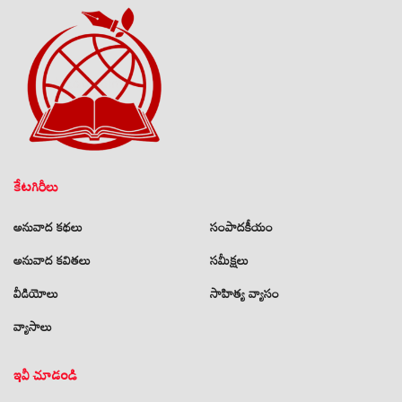
కేటగిరీలు
అనువాద కథలు
సంపాదకీయం
అనువాద కవితలు
సమీక్షలు
వీడియోలు
సాహిత్య వ్యాసం
వ్యాసాలు
ఇవీ చూడండి