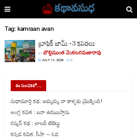
Tag:
kamraan avan
ట్రాఫిక్‌ జామ్‌ +3 కవితలు
బొల్లిముంత వెంకటరమణారావు
BY
JULY 11, 2026
0
ఈ సంచికలో…
సుధామూర్తి కథ: అమ్మమ్మ నా కాళ్ళకు మ్రొక్కింది!
ఆంగ్ల కవిత : ఐనా ఉదయిస్తాను
రష్యన్ కథ : లాటరీ టికెట్టు
కన్నడ కవిత: సీసా – ఓడ