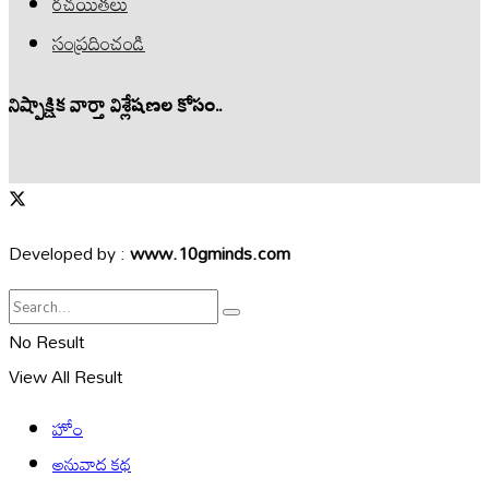
రచయితలు
సంప్రదించండి
నిష్పాక్షిక వార్తా విశ్లేషణల కోసం..
Developed by :
www.10gminds.com
No Result
View All Result
హోం
అనువాద కథ