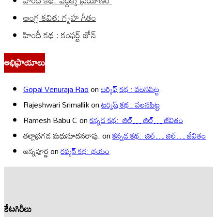
హిందీ కథ: పెద్దక్క ప్రయాణం
ఆంగ్ల కవిత: గృహ గీతం
హిందీ కథ : కంఫర్ట్ జోన్
అభిప్రాయాలు
Gopal Venuraja Rao
on
టర్కిష్ కథ : వలసపిట్ట
Rajeshwari Srimallik
on
టర్కిష్ కథ : వలసపిట్ట
Ramesh Babu C
on
కన్నడ కథ: జిల్… జిల్… జీవితం
తల్లాప్రగడ మధుసూదనరావు.
on
కన్నడ కథ: జిల్… జిల్… జీవితం
అన్నపూర్ణ
on
రష్యన్ కథ: భయం
కేటగిరీలు