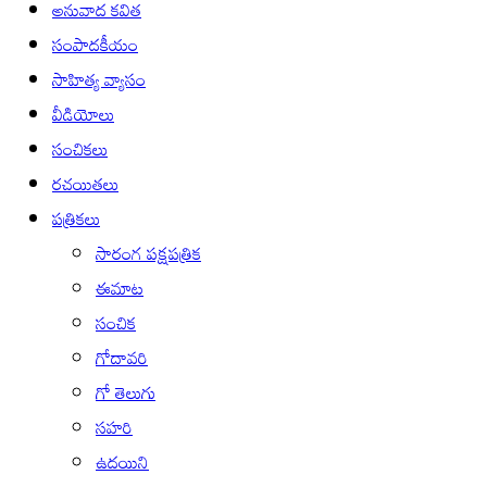
అనువాద కవిత
సంపాదకీయం
సాహిత్య వ్యాసం
వీడియోలు
సంచికలు
రచయితలు
పత్రికలు
సారంగ పక్షపత్రిక
ఈమాట
సంచిక
గోదావరి
గో తెలుగు
సహరి
ఉదయిని