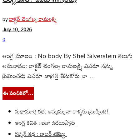
డాక్టర్ చెంగల్వ రామలక్ష్మి
by
July 10, 2026
0
ఆంగ్ల మూలం : No body By Shel Silverstein తెలుగు
అనువాదం: డాక్టర్ చెంగల్వ రామలక్ష్మి ఎవరూ నన్ను
ప్రేమించరు ఎవరూ జాగ్రత్త తీసుకోరు నా ...
ఈ సంచికలో…
సుధామూర్తి కథ: అమ్మమ్మ నా కాళ్ళకు మ్రొక్కింది!
ఆంగ్ల కవిత : ఐనా ఉదయిస్తాను
రష్యన్ కథ : లాటరీ టికెట్టు