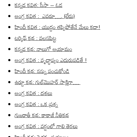
కన్నడ కవిత: సీసా – ఓడ
ఆంగ్ల కవిత : ఎవరూ…. (లేరు)
హిందీ కవిత : యుద్దం తప్పిపోతేనే మేలు కదా!
టర్కిష్ కథ : వలసపిట్ట
కన్నడ కథ: నాలుగో ఆయామం
ఆంగ్ల కవిత : వృద్ధాప్యం ఎదురుపడితే !
హిందీ కథ: నన్ను పంచుకోండి
ఉర్దూ కథ: గుల్‌మొహర్ సాక్షిగా…
ఆంగ్ల కవిత : దశలు
ఆంగ్ల కవిత : ఒక ప్రశ్న
గుజరాతీ కథ: కాకాజీ నీతికథ
ఆంగ్ల కవిత : వర్షంలో గాలి తెరలు