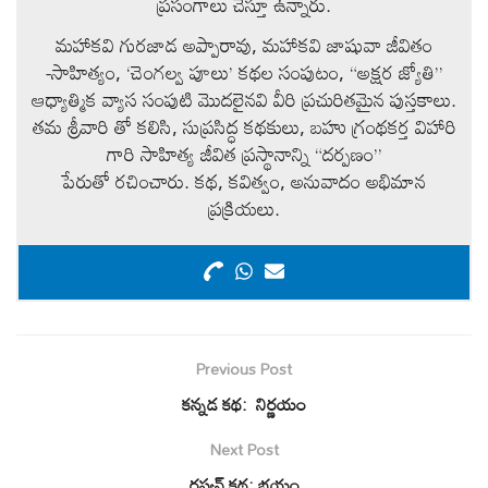
ప్రసంగాలు చేస్తూ ఉన్నారు.
మహాకవి గురజాడ అప్పారావు, మహాకవి జాషువా జీవితం
-సాహిత్యం, ‘చెంగల్వ పూలు’ కథల సంపుటం, “అక్షర జ్యోతి”
ఆధ్యాత్మిక వ్యాస సంపుటి మొదలైనవి వీరి ప్రచురితమైన పుస్తకాలు.
తమ శ్రీవారి తో కలిసి, సుప్రసిద్ధ కథకులు, బహు గ్రంథకర్త విహారి
గారి సాహిత్య జీవిత ప్రస్థానాన్ని “దర్పణం”
పేరుతో రచించారు. కథ, కవిత్వం, అనువాదం అభిమాన
ప్రక్రియలు.
Previous Post
కన్నడ కథ: నిర్ణయం
Next Post
రష్యన్ కథ: భయం