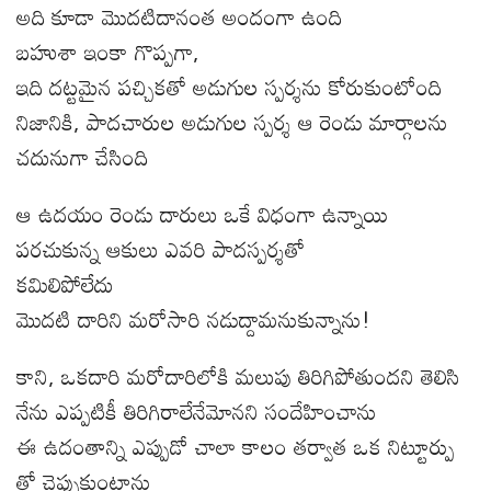
అది కూడా మొదటిదానంత అందంగా ఉంది
బహుశా ఇంకా గొప్పగా,
ఇది దట్టమైన పచ్చికతో అడుగుల స్పర్శను కోరుకుంటోంది
నిజానికి, పాదచారుల అడుగుల స్పర్శ ఆ రెండు మార్గాలను
చదునుగా చేసింది
ఆ ఉదయం రెండు దారులు ఒకే విధంగా ఉన్నాయి
పరచుకున్న ఆకులు ఎవరి పాదస్పర్శతో
కమిలిపోలేదు
మొదటి దారిని మరోసారి నడుద్దామనుకున్నాను!
కాని, ఒకదారి మరోదారిలోకి మలుపు తిరిగిపోతుందని తెలిసి
నేను ఎప్పటికీ తిరిగిరాలేనేమోనని సందేహించాను
ఈ ఉదంతాన్ని ఎప్పుడో చాలా కాలం తర్వాత ఒక నిట్టూర్పు
తో చెప్పుకుంటాను