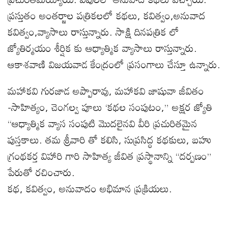
ప్రస్తుతం అంతర్జాల పత్రికలలో కథలు, కవిత్వం,అనువాద
కవిత్వం,వ్యాసాలు రాస్తున్నారు. సాక్షి దినపత్రిక లో
జ్యోతిర్మయం శీర్షిక కు ఆధ్యాత్మిక వ్యాసాలు రాస్తున్నారు.
ఆకాశవాణి విజయవాడ కేంద్రంలో ప్రసంగాలు చేస్తూ ఉన్నారు.
మహాకవి గురజాడ అప్పారావు, మహాకవి జాషువా జీవితం
-సాహిత్యం, చెంగల్వ పూలు ‘కథల సంపుటం,” అక్షర జ్యోతి
“ఆధ్యాత్మిక వ్యాస సంపుటి మొదలైనవి వీరి ప్రచురితమైన
పుస్తకాలు. తమ శ్రీవారి తో కలిసి, సుప్రసిద్ధ కథకులు, బహు
గ్రంథకర్త విహారి గారి సాహిత్య జీవిత ప్రస్థానాన్ని “దర్పణం”
పేరుతో రచించారు.
కథ, కవిత్వం, అనువాదం అభిమాన ప్రక్రియలు.