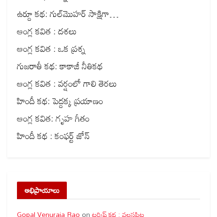
ఉర్దూ కథ: గుల్‌మొహర్ సాక్షిగా…
ఆంగ్ల కవిత : దశలు
ఆంగ్ల కవిత : ఒక ప్రశ్న
గుజరాతీ కథ: కాకాజీ నీతికథ
ఆంగ్ల కవిత : వర్షంలో గాలి తెరలు
హిందీ కథ: పెద్దక్క ప్రయాణం
ఆంగ్ల కవిత: గృహ గీతం
హిందీ కథ : కంఫర్ట్ జోన్
అభిప్రాయాలు
Gopal Venuraja Rao
on
టర్కిష్ కథ : వలసపిట్ట