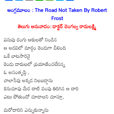
ac
w
m
h
e
k
h
ఆంగ్లమూలం : The Road Not Taken By Robert
e
itt
ail
at
ss
y
ar
b
er
s
Frost
a
p
e
o
తెలుగు అనువాదం: డాక్టర్ చెంగల్వ రామలక్ష్మి
A
g
e
o
p
e
పసుపు రంగు ఆకులతో నిండిన
k
p
ఆ అడవిలో మార్గం రెండుగా చీలింది
ఒకే బాటసారినై
రెండు దారులలో ప్రయాణించలేనన్న
ఓ అసంతృప్తి ,
చాలాసేపు అక్కడ నిలబడ్డాను
కనుచూపు మేర దాటి వంపు తిరిగిన ఆ దారి
ఎటు పోతుందో చూడాలని చూస్తూ,
మరోదారిని ఎన్నుకున్నాను