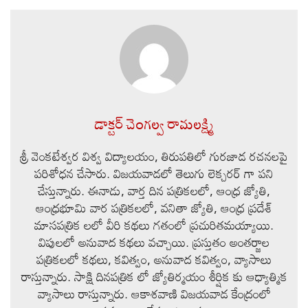
డాక్టర్ చెంగల్వ రామలక్ష్మి
శ్రీ వెంకటేశ్వర విశ్వ విద్యాలయం, తిరుపతిలో గురజాడ రచనలపై
పరిశోధన చేసారు. విజయవాడలో తెలుగు లెక్చరర్ గా పని
చేస్తున్నారు. ఈనాడు, వార్త దిన పత్రికలలో, ఆంధ్ర జ్యోతి,
ఆంధ్రభూమి వార పత్రికలలో, వనితా జ్యోతి, ఆంధ్ర ప్రదేశ్
మాసపత్రిక లలో వీరి కథలు గతంలో ప్రచురితమయ్యాయి.
విపులలో అనువాద కథలు వచ్చాయి. ప్రస్తుతం అంతర్జాల
పత్రికలలో కథలు, కవిత్వం, అనువాద కవిత్వం, వ్యాసాలు
రాస్తున్నారు. సాక్షి దినపత్రిక లో జ్యోతిర్మయం శీర్షిక కు ఆధ్యాత్మిక
వ్యాసాలు రాస్తున్నారు. ఆకాశవాణి విజయవాడ కేంద్రంలో