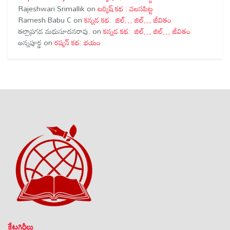
Rajeshwari Srimallik
on
టర్కిష్ కథ : వలసపిట్ట
Ramesh Babu C
on
కన్నడ కథ: జిల్… జిల్… జీవితం
తల్లాప్రగడ మధుసూదనరావు.
on
కన్నడ కథ: జిల్… జిల్… జీవితం
అన్నపూర్ణ
on
రష్యన్ కథ: భయం
కేటగిరీలు