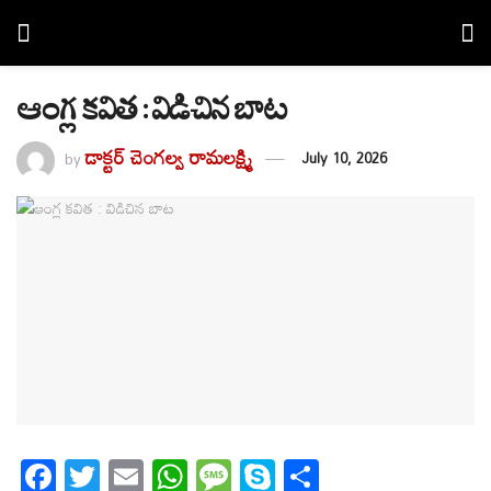
ఆంగ్ల కవిత : విడిచిన బాట
డాక్టర్ చెంగల్వ రామలక్ష్మి
by
July 10, 2026
F
T
E
W
M
S
S