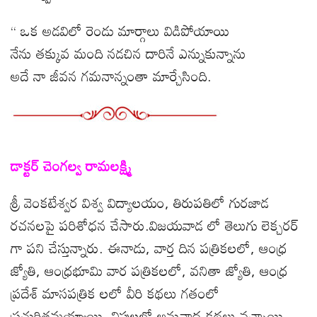
“ ఒక అడవిలో రెండు మార్గాలు విడిపోయాయి
నేను తక్కువ మంది నడచిన దారినే ఎన్నుకున్నాను
అదే నా జీవన గమనాన్నంతా మార్చేసింది.
డాక్టర్ చెంగల్వ రామలక్ష్మి
శ్రీ వెంకటేశ్వర విశ్వ విద్యాలయం, తిరుపతిలో గురజాడ
రచనలపై పరిశోధన చేసారు.విజయవాడ లో తెలుగు లెక్చరర్
గా పని చేస్తున్నారు. ఈనాడు, వార్త దిన పత్రికలలో, ఆంధ్ర
జ్యోతి, ఆంధ్రభూమి వార పత్రికలలో, వనితా జ్యోతి, ఆంధ్ర
ప్రదేశ్ మాసపత్రిక లలో వీరి కథలు గతంలో
ప్రచురితమయ్యాయి. విపులలో అనువాద కథలు వచ్చాయి.