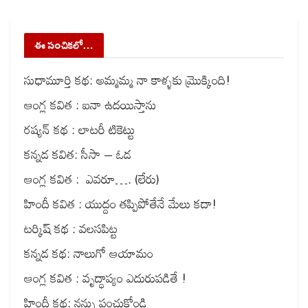
ఈ సంచికలో…
సుధామూర్తి కథ: అమ్మమ్మ నా కాళ్ళకు మ్రొక్కింది!
ఆంగ్ల కవిత : ఐనా ఉదయిస్తాను
రష్యన్ కథ : లాటరీ టికెట్టు
కన్నడ కవిత: సీసా – ఓడ
ఆంగ్ల కవిత : ఎవరూ…. (లేరు)
హిందీ కవిత : యుద్దం తప్పిపోతేనే మేలు కదా!
టర్కిష్ కథ : వలసపిట్ట
కన్నడ కథ: నాలుగో ఆయామం
ఆంగ్ల కవిత : వృద్ధాప్యం ఎదురుపడితే !
హిందీ కథ: నన్ను పంచుకోండి