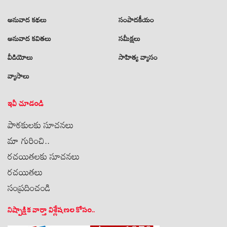
అనువాద కథలు
సంపాదకీయం
అనువాద కవితలు
సమీక్షలు
వీడియోలు
సాహిత్య వ్యాసం
వ్యాసాలు
ఇవీ చూడండి
పాఠకులకు సూచనలు
మా గురించి..
రచయితలకు సూచనలు
రచయితలు
సంప్రదించండి
నిష్పాక్షిక వార్తా విశ్లేషణల కోసం..