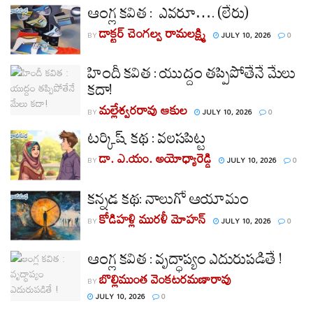
ఆంగ్ల కవిత : ఎవరూ…. (లేరు)
డాక్టర్ చెంగల్వ రామలక్ష్మి
BY
JULY 10, 2026
0
హిందీ కవిత : యుద్దం తప్పిపోతేనే మేలు
కదా!
మల్లేశ్వరరావు ఆకుల
BY
JULY 10, 2026
0
టర్కిష్ కథ : వలసపిట్ట
డా. ఎ.యం. అయోధ్యారెడ్డి
BY
JULY 10, 2026
0
కన్నడ కథ: నాలుగో ఆయామం
కోడిహళ్లి మురళీ మోహన్
BY
JULY 10, 2026
0
ఆంగ్ల కవిత : వృద్ధాప్యం ఎదురుపడితే !
బొల్లిముంత వెంకటరమణారావు
BY
JULY 10, 2026
0