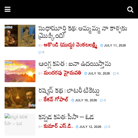
సుధామూర్తి కథ: అమ్మమ్మ నా కాళ్ళకు
మ్రొక్కింది!
ఆకొండి (ముద్దు) వెంకటలక్ష్మి
BY
JULY 11, 2026
0
ఆంగ్ల కవిత : ఐనా ఉదయిస్తాను
మందరపు హైమవతి
BY
JULY 10, 2026
0
రష్యన్ కథ : లాటరీ టికెట్టు
కేశవ్ గోపాల్
BY
JULY 10, 2026
0
కన్నడ కవిత: సీసా – ఓడ
కుమార్ ఎస్.డి.
BY
JULY 12, 2026
0