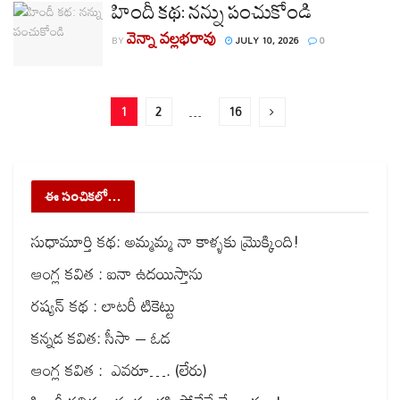
హిందీ కథ: నన్ను పంచుకోండి
వెన్నా వల్లభరావు
BY
JULY 10, 2026
0
1
2
…
16
ఈ సంచికలో…
సుధామూర్తి కథ: అమ్మమ్మ నా కాళ్ళకు మ్రొక్కింది!
ఆంగ్ల కవిత : ఐనా ఉదయిస్తాను
రష్యన్ కథ : లాటరీ టికెట్టు
కన్నడ కవిత: సీసా – ఓడ
ఆంగ్ల కవిత : ఎవరూ…. (లేరు)