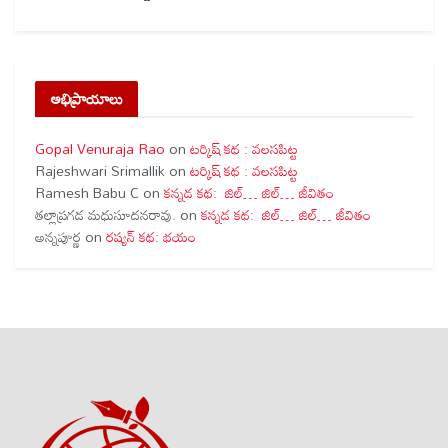
అభిప్రాయాలు
Gopal Venuraja Rao
on
టర్కిష్ కథ : వలసపిట్ట
Rajeshwari Srimallik
on
టర్కిష్ కథ : వలసపిట్ట
Ramesh Babu C
on
కన్నడ కథ: జిల్… జిల్… జీవితం
తల్లాప్రగడ మధుసూదనరావు.
on
కన్నడ కథ: జిల్… జిల్… జీవితం
అన్నపూర్ణ
on
రష్యన్ కథ: భయం