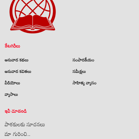
కేటగిరీలు
అనువాద కథలు
సంపాదకీయం
అనువాద కవితలు
సమీక్షలు
వీడియోలు
సాహిత్య వ్యాసం
వ్యాసాలు
ఇవీ చూడండి
పాఠకులకు సూచనలు
మా గురించి..