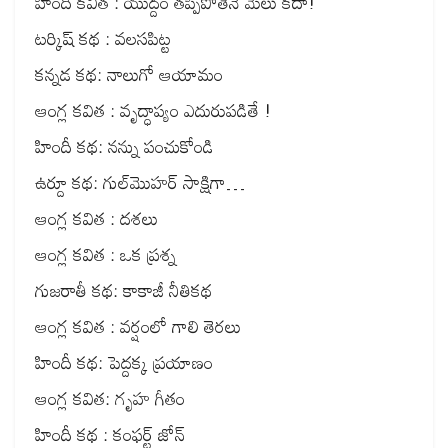
హిందీ కవిత : యుద్దం తప్పిపోతేనే మేలు కదా!
టర్కిష్ కథ : వలసపిట్ట
కన్నడ కథ: నాలుగో ఆయామం
ఆంగ్ల కవిత : వృద్ధాప్యం ఎదురుపడితే !
హిందీ కథ: నన్ను పంచుకోండి
ఉర్దూ కథ: గుల్‌మొహర్ సాక్షిగా…
ఆంగ్ల కవిత : దశలు
ఆంగ్ల కవిత : ఒక ప్రశ్న
గుజరాతీ కథ: కాకాజీ నీతికథ
ఆంగ్ల కవిత : వర్షంలో గాలి తెరలు
హిందీ కథ: పెద్దక్క ప్రయాణం
ఆంగ్ల కవిత: గృహ గీతం
హిందీ కథ : కంఫర్ట్ జోన్