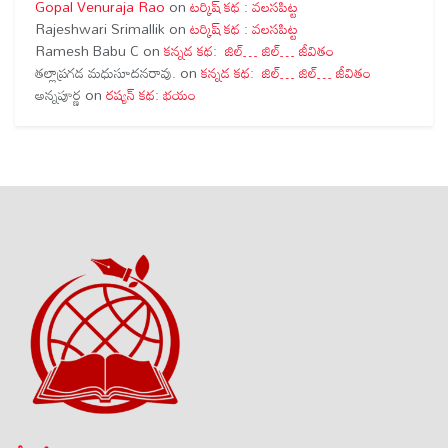
Gopal Venuraja Rao
on
టర్కిష్ కథ : వలసపిట్ట
Rajeshwari Srimallik
on
టర్కిష్ కథ : వలసపిట్ట
Ramesh Babu C
on
కన్నడ కథ: జిల్… జిల్… జీవితం
తల్లాప్రగడ మధుసూదనరావు.
on
కన్నడ కథ: జిల్… జిల్… జీవితం
అన్నపూర్ణ
on
రష్యన్ కథ: భయం