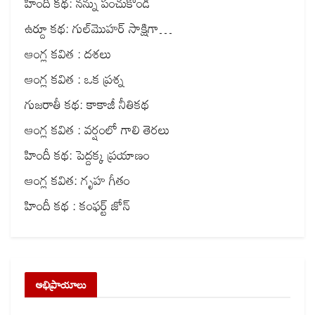
హిందీ కథ: నన్ను పంచుకోండి
ఉర్దూ కథ: గుల్‌మొహర్ సాక్షిగా…
ఆంగ్ల కవిత : దశలు
ఆంగ్ల కవిత : ఒక ప్రశ్న
గుజరాతీ కథ: కాకాజీ నీతికథ
ఆంగ్ల కవిత : వర్షంలో గాలి తెరలు
హిందీ కథ: పెద్దక్క ప్రయాణం
ఆంగ్ల కవిత: గృహ గీతం
హిందీ కథ : కంఫర్ట్ జోన్
అభిప్రాయాలు