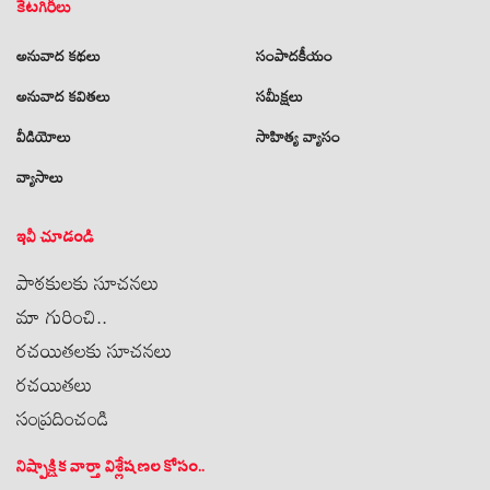
కేటగిరీలు
అనువాద కథలు
సంపాదకీయం
అనువాద కవితలు
సమీక్షలు
వీడియోలు
సాహిత్య వ్యాసం
వ్యాసాలు
ఇవీ చూడండి
పాఠకులకు సూచనలు
మా గురించి..
రచయితలకు సూచనలు
రచయితలు
సంప్రదించండి
నిష్పాక్షిక వార్తా విశ్లేషణల కోసం..