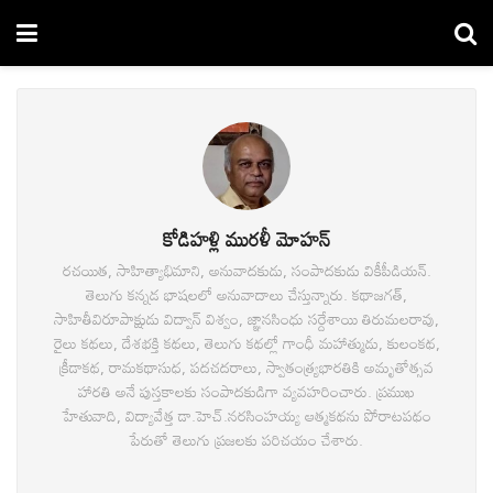
కోడిహళ్లి మురళీ మోహన్
రచయిత, సాహిత్యాభిమాని, అనువాదకుడు, సంపాదకుడు వికీపీడియన్.
తెలుగు కన్నడ భాషలలో అనువాదాలు చేస్తున్నారు. కథాజగత్,
సాహితీవిరూపాక్షుడు విద్వాన్ విశ్వం, జ్ఞానసింధు సర్దేశాయి తిరుమలరావు,
రైలు కథలు, దేశభక్తి కథలు, తెలుగు కథల్లో గాంధీ మహాత్ముడు, కులంకథ,
క్రీడాకథ, రామకథాసుధ, పదచదరాలు, స్వాతంత్ర్యభారతికి అమృతోత్సవ
హారతి అనే పుస్తకాలకు సంపాదకుడిగా వ్యవహరించారు. ప్రముఖ
హేతువాది, విద్యావేత్త డా.హెచ్.నరసింహయ్య ఆత్మకథను పోరాటపథం
పేరుతో తెలుగు ప్రజలకు పరిచయం చేశారు.