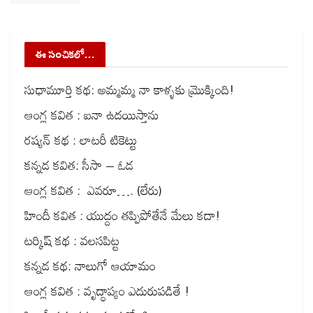
ఈ సంచికలో…
సుధామూర్తి కథ: అమ్మమ్మ నా కాళ్ళకు మ్రొక్కింది!
ఆంగ్ల కవిత : ఐనా ఉదయిస్తాను
రష్యన్ కథ : లాటరీ టికెట్టు
కన్నడ కవిత: సీసా – ఓడ
ఆంగ్ల కవిత : ఎవరూ…. (లేరు)
హిందీ కవిత : యుద్దం తప్పిపోతేనే మేలు కదా!
టర్కిష్ కథ : వలసపిట్ట
కన్నడ కథ: నాలుగో ఆయామం
ఆంగ్ల కవిత : వృద్ధాప్యం ఎదురుపడితే !