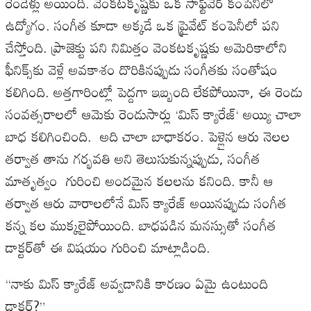
రెండేళ్లు
అయింది
.
వెంకటకృష్ణకు
ఒక
సాఫ్ట్‌వేర్
కంపెనీలో
ఉద్యోగం
.
సంగీత
కూడా
అక్కడే
ఒక
ప్రైవేట్
కంపెనీలో
పని
చేస్తోంది
.
ప్రాజెక్టు
పని
నిమిత్తం
వెంకటకృష్ణకు
అమెరికాలోని
ఫీనిక్స్‌కు
వెళ్లే
అవకాశం
దొరికినప్పుడు
సంగీతకు
సంతోషం
కలిగింది
.
అత్తగారింట్లో
పెద్దగా
ఇబ్బంది
లేకపోయినా
,
ఈ
రెండు
సంవత్సరాలలో
ఆమెకు
రెండుసార్లు
‘
మిస్
క్యారేజ్
‘
అయ్యి
చాలా
బాధ
కలిగించింది
.
అది
చాలా
బాధాకరం
.
పెళ్లైన
ఆరు
నెలల
తర్వాత
తాను
గర్భవతి
అని
తెలుసుకున్నప్పుడు
,
సంగీత
మాతృత్వం
గురించి
అందమైన
కలలను
కనింది
.
కానీ
ఆ
తర్వాత
ఆరు
వారాలలోనే
మిస్
క్యారేజ్
అయినప్పుడు
సంగీత
కన్న
కల
ముక్కలైపోయింది
.
బాధపడిన
మనస్సుతో
సంగీత
డాక్టర్‌తో
ఈ
విషయం
గురించి
మాట్లాడింది
.
“
నాకు
మిస్
క్యారేజ్
అవ్వడానికి
కారణం
ఏమై
ఉంటుంది
డాక్టర్
?”