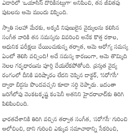
ఎడారిలో
‘
ఒయాసిస్
దొరికినట్లుగా
‘
అనిపించి
,
తన
జీవితపు
పుటలను
ఆమె
ముందు
విప్పింది
.
స్వాతి
సలహా
మేరకు
,
అక్కడి
నిపుణులైన
వైద్యులను
కలిసిన
సంగీత
వారికి
తన
సమస్యను
వివరించి
అనేక
కొత్త
రకాల
,
ఆధునిక
పరీక్షలు
చేయించుకున్న
తర్వాత
,
ఆమె
ఆరోగ్య
సమస్య
ఏంటో
తెలిసి
వచ్చింది
!
అదే
సమస్య
కారణంగా
,
ఆమె
తొమ్మిది
నెలల
గర్భధారణను
పూర్తి
చేయలేకపోతోంది
.
ప్రస్తుత
వైద్య
రంగంలో
దీనికి
పరిష్కారం
లేదని
చెప్పిన
డాక్టర్
,
‘
సరోగసీ
‘
ద్వారా
బిడ్డను
పొందవచ్చని
కూడా
సర్ది
చెప్పారు
.
ఇదంతా
జరిగేలోపు
వెంకటకృష్ణ
కంపెనీ
అతనిని
హైదరాబాద్‌కు
తిరిగి
పిలిపించింది
.
భారతదేశానికి
తిరిగి
వచ్చిన
తర్వాత
సంగీత
, ‘
సరోగసీ
‘
గురించి
ఆలోచించి
,
దాని
గురించి
ఎక్కువ
సమాచారాన్ని
సేకరించి
,