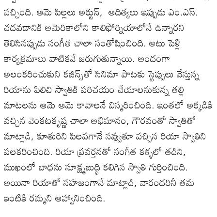
వచ్చింది
.
ఆమె
పిల్లలు
అర్జున్
,
ఆదిత్యలు
ఇప్పుడు
ఎం
.
ఎస్
.
చదవడానికి
అమెరికాలోని
కాలిఫోర్నియాలోనే
ఉన్నారని
తెలిసినప్పుడు
సంగీత
చాలా
సంతోషించింది
.
అటు
పెళ్లి
కార్యక్రమాలు
వాటికవే
జరుగుతున్నాయి
.
అందంగా
అలంకరించుకుని
కజిన్స్‌తో
సినిమా
పాటకు
స్టెప్పులు
వేస్తున్న
రియాను
పిలిచి
స్వాతికి
పరిచయం
చేయాలనుకున్న
తల్లి
మాటలను
ఆమె
ఆమె
కావాలనే
విస్మరించింది
.
ఇంతలో
అక్కడికి
వచ్చిన
వెంకటకృష్ణ
చాలా
అభిమానం
,
గౌరవంతో
స్వాతితో
మాట్లాడి
,
కూతురిని
పిలవగానే
నవ్వుతూ
వచ్చిన
రియా
స్వాతిని
పలకరించింది
.
రియా
ప్రవర్తనతో
సంగీత
కళ్ళలో
తడిని
,
ముఖంలో
బాధను
సూక్ష్మబుద్ధి
కలిగిన
స్వాతి
గుర్తించింది
.
అయినా
రియాతో
సహజంగానే
మాట్లాడి
,
వారందరినీ
తమ
ఇంటికి
రమ్మని
ఆహ్వానించింది
.