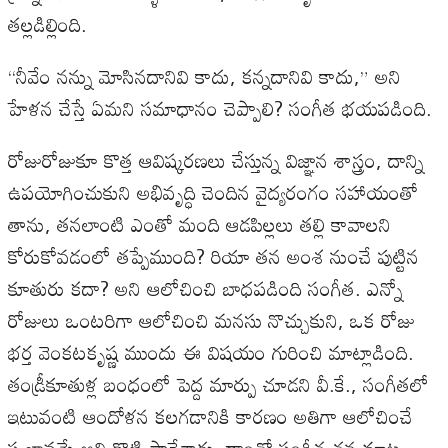
తల్లడిల్లింది
.
“
నీవేం
నన్ను
మోసినదానివి
కాదు
,
కన్నదానివి
కాదు
,”
అని
హేళన
చేస్తే
ఏమని
సమాధానం
చెప్పాలి
?
సంగీత
భయపడింది
.
రోజురోజుకూ
కొత్త
ఆవిష్కరణలు
చేస్తున్న
విజ్ఞాన
శాస్త్రం
,
దాన్ని
ఉపయోగించుకుని
అభివృద్ధి
చెందిన
వైద్యరంగం
సహాయంతో
తాను
,
తనలాంటి
ఎంతో
మంది
ఆడపిల్లలు
తల్లి
కావాలని
కోరుకోవడంలో
తప్పేముంది
?
రియా
తన
అంశ
నుంచే
పుట్టిన
కూతురు
కదా
?
అని
ఆలోచించి
బాధపడింది
సంగీత
.
ఎన్నో
రోజులు
ఒంటరిగా
ఆలోచించి
మనసు
నొచ్చుకుని
,
ఒక
రోజు
భర్త
వెంకటకృష్ణ
ముందు
ఈ
విషయం
గురించి
మాట్లాడింది
.
తండ్రీకూతుళ్ల
బంధంలో
పెద్ద
మార్పు
చూడని
వీ
.
కే
.,
సంగీతలో
ఇటువంటి
ఆందోళన
కలగడానికి
కారణం
అతిగా
ఆలోచించే
స్వభావమే
అని
కొట్టి
పారేశాడు
.
దాంతో
సంగీత
తన
మాట