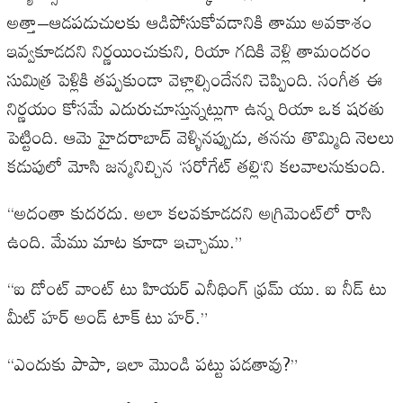
అత్తా
–
ఆడపడుచులకు
ఆడిపోసుకోవడానికి
తాము
అవకాశం
ఇవ్వకూడదని
నిర్ణయించుకుని
,
రియా
గదికి
వెళ్లి
తామందరం
సుమిత్ర
పెళ్లికి
తప్పకుండా
వెళ్లాల్సిందేనని
చెప్పింది
.
సంగీత
ఈ
నిర్ణయం
కోసమే
ఎదురుచూస్తున్నట్లుగా
ఉన్న
రియా
ఒక
షరతు
పెట్టింది
.
ఆమె
హైదరాబాద్
వెళ్ళినప్పుడు
,
తనను
తొమ్మిది
నెలలు
కడుపులో
మోసి
జన్మనిచ్చిన
‘
సరోగేట్
తల్లి
‘
ని
కలవాలనుకుంది
.
“
అదంతా
కుదరదు
.
అలా
కలవకూడదని
అగ్రిమెంట్‌లో
రాసి
ఉంది
.
మేము
మాట
కూడా
ఇచ్చాము
.”
“
ఐ
డోంట్‌
వాంట్‌
టు
హియర్‌
ఎనీథింగ్‌
ఫ్రమ్
యు
.
ఐ
నీడ్‌
టు
మీట్‌
హర్
అండ్
టాక్‌
టు
హర్‌
.”
“
ఎందుకు
పాపా
,
ఇలా
మొండి
పట్టు
పడతావు
?”