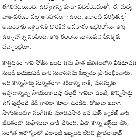
తగిలినట్లయింది
.
ఉద్యోగాన్ని
కూడా
వదిలేయడంతో
,
ఈ
మధ్య
వాతావరణం
పట్ల
అసహనంగా
ఉంది
.
ఇలాంటి
పరిస్థితుల్లో
అమెరికాకు
వెళ్లడానికి
దొరికిన
అవకాశం
ఇద్దరిలోనూ
కొత్త
ఉత్సాహాన్ని
నింపింది
.
కొత్త
కలలను
మోసుకుని
ఫీనిక్స్‌కు
వచ్చారిద్దరూ
.
కొత్తదనం
గాలి
సోకిన
జంట
తమ
పాత
జీవితంలోని
ఏకరూపత
నుండి
బయటపడి
దాని
సువాసనను
పీల్చడం
ప్రారంభించారు
.
అది
కొన్నిసార్లు
సున్నితంగా
శరీరాన్ని
తాకి
,
మనస్సుకు
ఆహ్లాదాన్నిచ్చే
సాయంకాలపు
చల్లటి
గాలిలా
ఉంటే
,
కొన్నిసార్లు
సెగ
పుట్టించే
వేడి
గాలిలా
కూడా
ఉండేది
.
రోజులు
ఇలాగే
సాగుతుండగా
సంగీతకు
మూడవసారి
ఐన
మిస్
క్యారేజ్
వారి
జీవితంలో
తుఫానులా
దాడి
చేసింది
.
ఏదో
కొన్ని
టెస్ట్‌లు
చేసి
,
సంగీత
ఆరోగ్యంలో
ఎలాంటి
ఇబ్బంది
లేదని
హైదరాబాద్