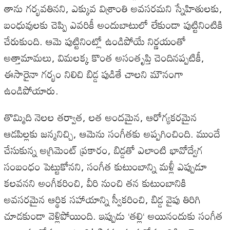
తాను
గర్భవతినని
,
ఎక్కువ
విశ్రాంతి
అవసరమని
స్నేహితులకు
,
బంధువులకు
చెప్పి
ఎవరికీ
అందుబాటులో
లేకుండా
పుట్టినింటికి
చేరుకుంది
.
ఆమె
పుట్టినింట్లో
ఉండిపోయే
నిర్ణయంతో
అత్తామామలు
,
విమలక్క
కొంత
అసంతృప్తి
చెందినప్పటికీ
,
ఈసారైనా
గర్భం
నిలిచి
బిడ్డ
పుడితే
చాలని
మౌనంగా
ఉండిపోయారు
.
తొమ్మిది
నెలల
తర్వాత
,
లత
అందమైన
,
ఆరోగ్యకరమైన
ఆడపిల్లకు
జన్మనిచ్చి
,
ఆమెను
సంగీతకు
అప్పగించింది
.
ముందే
చేసుకున్న
అగ్రిమెంట్
ప్రకారం
,
బిడ్డతో
ఎలాంటి
భావోద్వేగ
సంబంధం
పెట్టుకోనని
,
సంగీత
కుటుంబాన్ని
మళ్లీ
ఎప్పుడూ
కలవనని
అంగీకరించి
,
వీరి
నుంచి
తన
కుటుంబానికి
అవసరమైన
ఆర్థిక
సహాయాన్ని
స్వీకరించి
,
బిడ్డ
వైపు
తిరిగి
చూడకుండా
వెళ్లిపోయింది
.
ఇప్పుడు
‘
తల్లి
‘
అయినందుకు
సంగీత