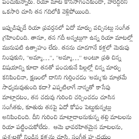
పంచుకున్నారు.
రియా
మాట
కొనసాగించకుండా
,
వారిద్దరినీ
ఒకసారి
చూసి
తన
గదిలోకి
వెళ్లిపోయింది
.
ఇప్పుడిప్పుడే
రియా
ప్రవర్తనలో
ఏదో
మార్పు
వచ్చినట్లు
సంగీత
గ్రహించింది
.
తానూ
,
తన
గదీ
అన్నట్లుగా
ఉన్న
రియా
మాటల్లో
మునుపటి
ఉత్సాహం
లేదు
.
తనను
చూడగానే
కళ్లలో
మెరుపు
నింపుకుని
, “
అమ్మా
…”, “
అమ్మా
…”
అంటూ
ప్రతి
చిన్న
విషయాన్ని
కూడా
తనతో
పంచుకునే
పిల్లల్లో
చిన్న
మార్పు
కనిపించినా
,
క్షణంలో
దానిని
గుర్తించడం
‘
అమ్మ
‘
కు
మాత్రమే
సాధ్యమవుతుంది
కదా
?
ఎప్పటిలాగే
నాన్నతో
కాసేపు
మాట్లాడటం
,
తన
చదువు
గురించి
చర్చించడం
చూసిన
సంగీతకు
,
కూతురు
తనపై
ఏదో
కోపం
పెట్టుకున్నట్లు
అనిపించింది
.
దీని
గురించి
మాట్లాడాలనుకున్న
తల్లి
మాటలను
రియా
పట్టించుకోలేదు
.
ఆమె
భావరహితమైన
మాటలను
,
ప్రశ్నలతో
నిండిన
కళ్ళను
చూసి
,
సంగీత
హృదయం