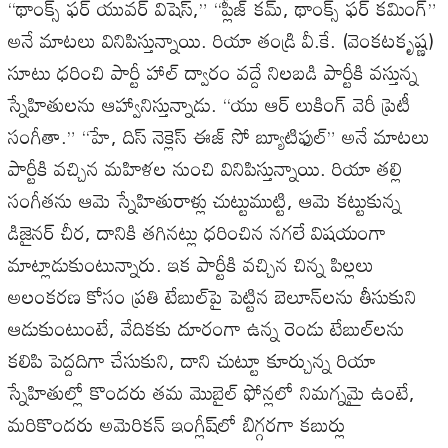
“
థాంక్స్
ఫర్
యువర్
విషెస్
,” “
ప్లీజ్
కమ్
,
థాంక్స్
ఫర్
కమింగ్
”
అనే
మాటలు
వినిపిస్తున్నాయి
.
రియా
తండ్రి
వీ
.
కే
. (
వెంకటకృష్ణ
)
సూటు
ధరించి
పార్టీ
హాల్
ద్వారం
వద్దే
నిలబడి
పార్టీకి
వస్తున్న
స్నేహితులను
ఆహ్వానిస్తున్నాడు
. “
యు
ఆర్
లుకింగ్
వెరీ
ప్రెటీ
సంగీతా
.” “
హే
,
దిస్
నెక్లెస్
ఈజ్
సో
బ్యూటిఫుల్
”
అనే
మాటలు
పార్టీకి
వచ్చిన
మహిళల
నుంచి
వినిపిస్తున్నాయి
.
రియా
తల్లి
సంగీతను
ఆమె
స్నేహితురాళ్లు
చుట్టుముట్టి
,
ఆమె
కట్టుకున్న
డిజైనర్
చీర
,
దానికి
తగినట్లు
ధరించిన
నగలే
విషయంగా
మాట్లాడుకుంటున్నారు
.
ఇక
పార్టీకి
వచ్చిన
చిన్న
పిల్లలు
అలంకరణ
కోసం
ప్రతి
టేబుల్
పై
పెట్టిన
బెలూన్
లను
తీసుకుని
ఆడుకుంటుంటే
,
వేదికకు
దూరంగా
ఉన్న
రెండు
టేబుల్
లను
కలిపి
పెద్దదిగా
చేసుకుని
,
దాని
చుట్టూ
కూర్చున్న
రియా
స్నేహితుల్లో
కొందరు
తమ
మొబైల్
ఫోన్లలో
నిమగ్నమై
ఉంటే
,
మరికొందరు
అమెరికన్
ఇంగ్లీష్
లో
బిగ్గరగా
కబుర్లు