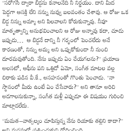
“
సరోగసీ
ద్వారా
బిడ్డను
కనాలనేది
నీ
నిర్ణయం
.
దాని
మీద
పెద్దగా
ఆసక్తి
లేని
నన్ను
నువ్వు
బలవంతం
చేశావు
.
ఆ
రోజు
ఒక
బిడ్డ
నిన్ను
అమ్మా
అని
పిలవాలని
కోరుకున్నావు
.
నీవూ
మాతృత్వాన్ని
అనుభవించాలని
ఆ
రోజు
అన్నావు
కదా
,
చూడు
ఇప్పుడు
…
ఆ
బిడ్డనే
దాన్ని
నీ
గర్భంలో
పెంచలేదు
అనే
కారణంతో
,
నిన్ను
అమ్మ
అని
ఒప్పుకోకుండా
నీ
నుంచి
దూరమవుతోంది
.
నేను
ఇప్పుడు
ఏం
చేయగలను
?”
ప్రయాణ
అలసటో
,
ఆఫీసు
పని
ఒత్తిడో
ఏమో
,
సంగీత
మాటల
వల్ల
చిరాకు
పడిన
వీ
.
కే
.,
అసహనంతో
గొంతు
పెంచాడు
. “
నా
స్థానంలో
మీరు
ఉంటే
ఏం
చేసేవారు
?”
అని
తానూ
అరిచి
అడగాలనుకున్నా
,
సంగీత
మళ్లీ
ఎప్పుడూ
ఈ
విషయం
గురించి
మాట్లాడలేదు
.
“
మమత
–
వాత్సల్యం
చూపిస్తున్న
నేను
రియాకు
తల్లిని
కాదా
?”
అని
మనసులో
ప్రశ్నించుకుని
రోదించింది
.