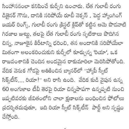
సింహాసనంలా
కనిపించే
కుర్చీని
ఉంచారు
.
లేత
గులాబీ
రంగు
డిజైనర్
గౌను
,
దానికి
సరిపోయే
రూబీ
నెక్సస్
,
పెద్ద
హ్యాంగింగ్
ఇయర్
రింగ్స్‌
,
గులాబీ
రంగు
క్రిస్టల్
క్లిప్‌తో
కట్టిన
ఆమె
పొడవాటి
గిరజాల
జుట్టు
,
తలపై
లేత
గులాబీ
రంగు
స్ఫటికాలు
పొదిగిన
చిన్న
,
నాజూకైన
కిరీటాన్ని
ధరించి
,
తన
అందానికి
సరిపోయేలా
మితంగా
అలంకరించుకుని
కుర్చీలో
కూర్చున్న
‘
రియా
‘
,
ఒక
రాజవంశానికి
చెందిన
అందమైన
రాకుమారిలా
మెరిసిపోతోంది
.
వేదిక
వెనుక
గోడపై
అతికించిన
బ్యానర్‌లో
“
హ్యాపీ
స్వీట్
సిక్స్‌టీన్
…
రియా
!”
అని
రాసి
ఉంది
.
వేదిక
కుడి
వైపున
ఉన్న
60
అంగుళాల
టీవీ
తెరపై
రియా
చిన్నపాపగా
ఉన్నప్పటి
నుంచి
ఇప్పటివరకు
జీవితంలోని
చాలా
క్షణాలను
బంధించిన
ఫోటోలు
ప్రదర్శితమవుతూ
,
ఇది
రియా
స్వీట్
సిక్స్‌టీన్
పార్టీ
అని
స్పష్టం
చేస్తోంది
.