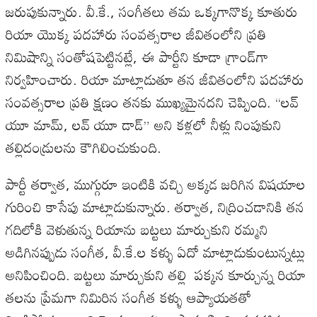
జరుపుకున్నారు
.
వీ
.
కే
.,
సంగీతలు
తమ
ఒక్కగానొక్క
కూతురు
రియా
యొక్క
పదహారు
సంవత్సరాల
జీవితంలోని
ప్రతి
నిమిషాన్ని
సంతోషపెట్టినట్లే
,
ఈ
పార్టీని
కూడా
గ్రాండ్‌గా
నిర్వహించారు
.
రియా
మాట్లాడుతూ
తన
జీవితంలోని
పదహారు
సంవత్సరాల
ప్రతి
క్షణం
తనకు
ముఖ్యమైనదని
చెప్పింది
. “
లవ్
యూ
మామ్
,
లవ్
యూ
డాడ్
”
అని
కళ్లలో
నీళ్లు
నింపుకుని
తల్లిదండ్రులను
కౌగిలించుకుంది
.
పార్టీ
తర్వాత
,
ముగ్గురూ
ఇంటికి
వచ్చి
అక్కడ
జరిగిన
విషయాల
గురించి
కాసేపు
మాట్లాడుకున్నారు
.
తర్వాత
,
నిద్రించడానికి
తన
గదిలోకి
వెళుతున్న
రియాను
బట్టలు
మార్చుకుని
రమ్మని
అడిగినప్పుడు
సంగీత
,
వీ
.
కే
.
ల
కళ్ళు
ఏదో
మాట్లాడుకుంటున్నట్లు
అనిపించింది
.
బట్టలు
మార్చుకుని
తల్లి
పక్కన
కూర్చున్న
రియా
తలను
ప్రేమగా
నిమిరిన
సంగీత
కళ్ళు
ఆప్యాయతతో