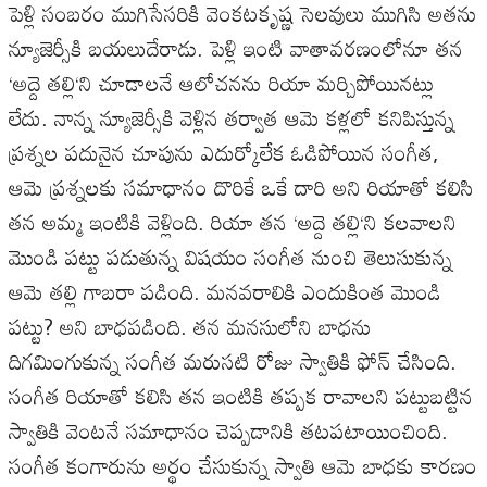
పెళ్లి
సంబరం
ముగిసేసరికి
వెంకటకృష్ణ
సెలవులు
ముగిసి
అతను
న్యూజెర్సీకి
బయలుదేరాడు
.
పెళ్లి
ఇంటి
వాతావరణంలోనూ
తన
‘
అద్దె
తల్లి
‘
ని
చూడాలనే
ఆలోచనను
రియా
మర్చిపోయినట్లు
లేదు
.
నాన్న
న్యూజెర్సీకి
వెళ్లిన
తర్వాత
ఆమె
కళ్లలో
కనిపిస్తున్న
ప్రశ్నల
పదునైన
చూపును
ఎదుర్కోలేక
ఓడిపోయిన
సంగీత
,
ఆమె
ప్రశ్నలకు
సమాధానం
దొరికే
ఒకే
దారి
అని
రియాతో
కలిసి
తన
అమ్మ
ఇంటికి
వెళ్లింది
.
రియా
తన
‘
అద్దె
తల్లి
‘
ని
కలవాలని
మొండి
పట్టు
పడుతున్న
విషయం
సంగీత
నుంచి
తెలుసుకున్న
ఆమె
తల్లి
గాబరా
పడింది
.
మనవరాలికి
ఎందుకింత
మొండి
పట్టు
?
అని
బాధపడింది
.
తన
మనసులోని
బాధను
దిగమింగుకున్న
సంగీత
మరుసటి
రోజు
స్వాతికి
ఫోన్
చేసింది
.
సంగీత
రియాతో
కలిసి
తన
ఇంటికి
తప్పక
రావాలని
పట్టుబట్టిన
స్వాతికి
వెంటనే
సమాధానం
చెప్పడానికి
తటపటాయించింది
.
సంగీత
కంగారును
అర్థం
చేసుకున్న
స్వాతి
ఆమె
బాధకు
కారణం