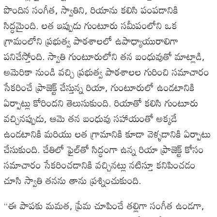
పొందిన
సంగీత
,
స్వాతిని
,
రియాను
కలిసి
పంపడానికి
సిద్ధమైంది
.
లత
ఇప్పుడు
గుంటూరు
సమీపంలోని
ఒక
గ్రామంలోని
ప్రభుత్వ
పాఠశాలలో
ఉపాధ్యాయురాలిగా
పనిచేస్తోంది
.
స్వాతి
గుంటూరులోని
తన
బంధువుతో
మాట్లాడి
,
అమెరికా
నుండి
వచ్చి
ప్రభుత్వ
పాఠశాలల
గురించి
సమాచారం
సేకరించే
ప్రాజెక్ట్
చేస్తున్న
రియా
,
గుంటూరులో
ఉండటానికి
ఏర్పాట్లు
కోరిందని
తెలుసుకుంది
.
రియాతో
కలిసి
గుంటూరు
వచ్చినప్పుడు
,
ఆమె
తన
బంధువు
సహాయంతో
అక్కడే
ఉండటానికి
మరియు
లత
గ్రామానికి
కూడా
వెళ్ళడానికి
ఏర్పాటు
చేసుకుంది
.
చేతిలో
ఫైల్‌తో
సిద్ధంగా
ఉన్న
రియా
ప్రాజెక్ట్
కోసం
సమాచారం
సేకరించడానికి
వచ్చినట్లు
నటిస్తూ
కనిపించడం
చూసి
స్వాతి
తనను
తాను
ప్రశ్నించుకుంది
.
“
ఈ
పాపకు
మమత
,
ప్రేమ
చూపించే
తల్లిగా
సంగీత
ఉండగా
,