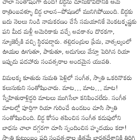
చాలా
సంతోషంగా
ఉంది
!
బిడ్డను
చూసుకోవడానికి
ఆమె
రాత్రింబవళ్ళూ
బిడ్డ
లాలన
–
పోషణలో
మునిగిపోయింది
.
బిడ్డకు
ఐదు
నెలలు
నిండి
నామకరణం
చేసే
సమయానికే
వెంకటకృష్ణకు
పని
మీద
మళ్లీ
అమెరికాకు
వచ్చే
అవకాశం
దొరకగా
,
న్యూజెర్సీకి
వచ్చి
స్థిరపడ్డారు
.
తల్లిదండ్రుల
ప్రేమ
,
వాత్సల్యంలో
ఊయల
ఊగుతూ
,
పాకుతూ
,
అడుగులు
వేస్తూ
పెరిగిన
రియా
ఇప్పుడు
పదహారు
సంవత్సరాల
అందమైన
యువతి
.
విమలక్క
కూతురు
సుమతి
పెళ్లిలో
సంగీత
,
స్వాతి
ఒకరినొకరు
కలుసుకుని
సంతోషించారు
.
మాట
…
మాట
…
మాట
!
స్నేహితురాళ్లిద్దరి
మాటలు
ముగిసేలా
కనిపించలేదు
.
సంగీత
మాటల్లో
పూర్తిగా
రియా
గురించే
ఉండటం
చూసి
స్వాతి
సంతోషించింది
.
బిడ్డ
కోసం
తపించిన
సంగీత
కడుపులోని
బాధను
చాలా
దగ్గరగా
చూసి
స్పందించిన
హృదయం
కదా
!
స్వాతి
కుటుంబం
పది
సంవత్సరాల
క్రితమే
భారతదేశానికి
తిరిగి