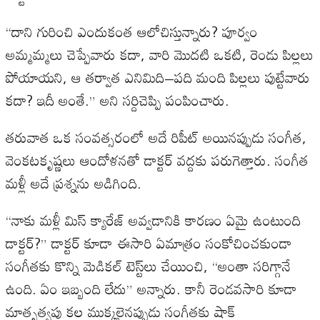
“
దాని
గురించి
ఎందుకంత
ఆలోచిస్తున్నారు
?
పూర్వం
అమ్మమ్మలు
చెప్పేవారు
కదా
,
వారి
మొదటి
ఒకటి
,
రెండు
పిల్లలు
పోయాయని
,
ఆ
తర్వాత
ఎనిమిది
–
పది
మంది
పిల్లలు
పుట్టేవారు
కదా
?
ఇదీ
అంతే
.”
అని
సర్దిచెప్పి
పంపించారు
.
తరువాత
ఒక
సంవత్సరంలో
అదే
రిపీట్
అయినప్పుడు
సంగీత
,
వెంకటకృష్ణలు
ఆందోళనతో
డాక్టర్
వద్దకు
పరుగెత్తారు
.
సంగీత
మళ్లీ
అదే
ప్రశ్నను
అడిగింది
.
“
నాకు
మళ్లీ
మిస్
క్యారేజ్
అవ్వడానికి
కారణం
ఏమై
ఉంటుంది
డాక్టర్
?”
డాక్టర్
కూడా
ఈసారి
ఏమాత్రం
సంకోచించకుండా
సంగీతకు
కొన్ని
మెడికల్
టెస్ట్‌లు
చేయించి
, “
అంతా
సరిగ్గానే
ఉంది
.
ఏం
ఇబ్బంది
లేదు
”
అన్నారు
.
కానీ
రెండవసారి
కూడా
మాతృత్వపు
కల
ముక్కలైనప్పుడు
సంగీతకు
షాక్