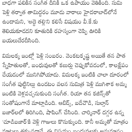
బాధగా
పలికిన
సంగీత
దీనికి
ఒక
ఉపాయం
వెతికింది
.
సుమి
పెళ్లి
తర్వాత
తామిద్దరం
మూడు
వారాలు
హైదరాబాద్‌లోనే
ఉందామని
, ‘
అద్దె
తల్లి
‘
ని
కలిసే
విషయం
వీ
.
కే
.
కు
తెలియకూడదని
కూతురికి
రహస్యంగా
చెప్పి
ఊరికి
బయలుదేరదీసింది
.
విమలక్క
ఇంట్లో
పెళ్లి
సంబరం
.
వెంకటకృష్ణ
అయితే
తన
పాత
స్నేహితులతో
,
బంధువులతో
కబుర్లు
చెప్పుకోవడంలో
,
కాలక్షేపం
చేయడంలో
మునిగిపోయాడు
.
విమలక్క
ఇంటికి
చాలా
దూరంలో
సంగీత
పుట్టినిల్లు
ఉండటం
వలన
సుమిత్ర
పెళ్లి
ముగిశాక
అమ్మ
ఇంటికి
వెళ్లవచ్చనుకుంది
సంగీత
.
రియా
తన
కజిన్స్‌తో
సంతోషంగానే
మాట్లాడింది
.
ఆబిడ్స్
,
బడేచౌడి
,
సుల్తాన్
బజార్‌లలో
తిరిగింది
,
షాపింగ్
చేసింది
.
చార్మినార్
దగ్గర
ఉన్న
‘
చూడిబజార్
‘
కి
వెళ్లి
గాజులు
కొనుక్కుంది
.
కానీ
అమ్మతో
మాత్రం
మాటలు
తక్కువగానే
.
ఈ
విషయం
బంధువులకు
అనుమానం