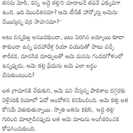
తనను
మోసి
,
కన్న
‘
అద్దె
తల్లి
‘
ని
చూడాలనే
తపనే
ఎక్కువగా
ఉంది
.
ఇది
మొండితనమా
?
ఆమె
టీనేజ్
హార్మోన్లు
ఆమెను
చేయిస్తున్న
వెర్రి
సాహసమా
?”
అటు
చిన్నపిల్ల
అనబడకుండా
,
ఇటు
పెరిగిన
అమ్మాయి
కూడా
కాకుండా
ఉన్న
పదహారేళ్ల
రియా
వయసుతో
పాటు
వచ్చే
శారీరక
,
మానసిక
మార్పులతో
ఆమె
మనసు
గందరగోళంలో
ఉన్నప్పుడు
,
ఆమె
తల్లి
ప్రేమను
ఆమె
ఎలా
అర్థం
చేసుకుంటుంది
?
లత
గ్రామానికి
చేరుకుని
,
ఆమె
పని
చేస్తున్న
పాఠశాల
దగ్గరకు
వెళ్లేసరికి
రియాలో
ఏదో
ఆందోళన
కనిపించింది
.
ఆమె
కళ్లు
లత
కోసమే
వెతుకుతున్నాయి
.
స్వాతి
లతను
కలిసి
, ‘
అద్దె
తల్లి
‘
గురించి
మాట్లాడినప్పుడు
లత
ఆమె
మాటను
అంగీకరించక
కోపగించుకుంది
.