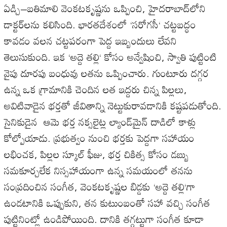
ఏడ్చి
–
బతిమాలి
వెంకటకృష్ణను
ఒప్పించి
,
హైదరాబాద్‌లోని
డాక్టర్‌లను
కలిసింది
.
భారతదేశంలో
‘
సరోగసీ
‘
చట్టబద్ధం
కావడం
వలన
చట్టపరంగా
పెద్ద
ఇబ్బందులు
లేవని
తెలుసుకుంది
.
ఇక
‘
అద్దె
తల్లి
‘
కోసం
అన్వేషించి
,
స్వాతి
పుట్టింటి
వైపు
దూరపు
బంధువు
లతను
ఒప్పించారు
.
గుంటూరు
దగ్గర
ఉన్న
ఒక
గ్రామానికి
చెందిన
లత
ఇద్దరు
చిన్న
పిల్లలు
,
అవిటివాడైన
భర్తతో
జీవితాన్ని
నెట్టుకురావడానికి
కష్టపడుతోంది
.
సైనికుడైన
ఆమె
భర్త
నక్సలైట్ల
ల్యాండ్‌మైన్
దాడిలో
కాళ్లు
కోల్పోయాడు
.
ప్రభుత్వం
నుంచి
భర్తకు
పెద్దగా
సహాయం
లభించక
,
పిల్లల
స్కూల్
ఫీజు
,
భర్త
చికిత్స
కోసం
డబ్బు
సమకూర్చలేక
నిస్సహాయంగా
ఉన్న
సమయంలో
తనను
సంప్రదించిన
సంగీత
,
వెంకటకృష్ణల
బిడ్డకు
‘
అద్దె
తల్లి
‘
గా
ఉండటానికి
ఒప్పుకుని
,
తన
కుటుంబంతో
సహా
వచ్చి
సంగీత
పుట్టినింట్లో
ఉండిపోయింది
.
దానికి
తగ్గట్టుగా
సంగీత
కూడా