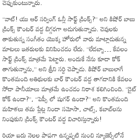
చెప్పుకుంటున్నారు
.
“
వాట్
!
యు
ఆర్
సర్వింగ్
ఓన్లీ
సాఫ్ట్
డ్రింక్స్
?”
అని
కిషోర్
బాబు
డ్రింక్స్
కౌంటర్
వద్ద
బిగ్గరగా
అడుగుతున్నాడు
.
చెవులకు
తాకుతున్న
సంగీతం
యొక్క
హోరులో
వారు
మాట్లాడుతున్న
మాటలు
ఇతరులకు
వినిపించడం
లేదు
. “
లేదబ్బా
…
కేవలం
సాఫ్ట్
డ్రింక్స్
మాత్రమే
పెట్టారు
.
అందుకే
నేను
కూడా
కోక్
తాగుతున్నాను
,”
అని
శ్రీని
సర్ది
చెప్పాడు
.
కిషోర్
బాబులాగే
కొంతమంది
అతిథులకు
బార్
కౌంటర్
వద్ద
తాగడానికి
కేవలం
సోడా
పానీయాలు
మాత్రమే
ఉంచడం
నిరాశ
కలిగించింది
. “
డైట్
కోక్
ఉందా
?”, “
పెప్సీ
లో
షుగర్
ఉందా
?”
అని
కొంతమంది
మహిళలు
తమ
ప్లేట్ల
నిండా
సమోసా
,
చాట్స్
,
కబాబ్‌లను
నింపుకుని
డ్రింక్స్
కౌంటర్
వద్ద
విచారిస్తున్నారు
!
రియా
ఐదు
నెలల
పాపగా
ఉన్నప్పటి
నుంచి
న్యూజెర్సీలోనే