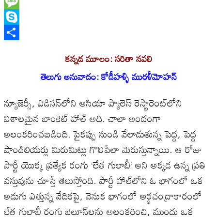
WhatsApp
Message
Skype
Share
కన్నడ మూలం: సరితా నవలి
తెలుగు అనువాదం: కోడీహళ్ళి మురళీమోహన్
న్యూజెర్సీ,
ఎడిసన్‌లోని
ఆసియా
ప్యాలెస్
రెస్టారెంట్‌లోని
విశాలమైన
బాంకెట్
హాల్
అది
.
చాలా
అందంగా
అలంకరించబడింది
.
పైకప్పు
నుండి
వేలాడుతున్న
పెద్ద
,
పెద్ద
షాండిలియర్లు
మిరుమిట్లు
గొలిపేలా
మెరుస్తున్నాయి
.
ఆ
రోజు
పార్టీ
యొక్క
ప్రత్యేక
రంగు
‘
లేత
గులాబీ
‘
అని
అక్కడ
ఉన్న
ప్రతి
వస్తువును
చూస్తే
తెలుస్తోంది
.
పార్టీ
హాల్‌లోని
ఓ
భాగంలో
ఒక
అడుగు
ఎత్తున్న
వేదికపై
,
వెనుక
భాగంలో
అర్ధచంద్రాకారంలో
లేత
గులాబీ
రంగు
బెలూన్‌లను
అలంకరించి
,
ముందు
ఒక