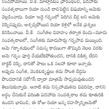
నిండిపోయాయి
.
వి
.
కె
.
మాట్లాడటం
ప్రారంభించి
,
పదహారు
సంవత్సరాలుగా
రియా
నుండి
దాచిపెట్టిన
విషయాన్ని
ఆమెకు
వెల్లడించాడు
.
రియా
‘
అద్దె
గర్భంలో
పెరిగిన
బిడ్డ
అని
ఆమెకు
చెప్పినప్పుడు
,
ఆశ్చర్యపోయిన
రియా
కళ్లలో
అనేక
ప్రశ్నలు
కనిపించాయి
.
వీ
.
కే
.
సంగీతల
వివాహం
తర్వాత
రెండు
–
మూడు
సంవత్సరాలలో
,
సంగీతకు
మూడుసార్లు
గర్భస్రావ
మయ్యింది
.
ఆమె
గర్భాశయంలో
సమస్య
కారణంగా
తొమ్మిది
నెలల
వరకు
ఆమె
గర్భం
పూర్తి
చేయలేకపోతుందని
,
దానికి
చికిత్స
లేదని
డాక్టర్
చెప్పి
,
దానితో
పాటు
ఒక
సలహా
కూడా
ఇచ్చారు
.
అప్పుడు
సంగీత
,
వెంకటకృష్ణలు
తమ
సొంత
బిడ్డను
పొందడానికి
సరోగసీ
ద్వారా
మాత్రమే
సాధ్యమవుతుందని
తెలుసుకున్నారు
.
ఆనాటి
తమ
నిస్సహాయతను
వివరిస్తూ
,
దానిని
అర్థం
చేసుకునే
పరిణతి
పదహారు
సంవత్సరాల
తమ
కూతురికి
ఉందని
భావించి
,
ఈ
రోజు
రియా
జన్మ
రహస్యాన్నిఆమెతో