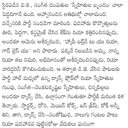
స్థిరపడిన
వి
.
కె
.,
సంగీత
దంపతుల
‘
స్నేహితుల
బృందం
‘
చాలా
పెద్దదిగానే
ఉంది
.
ఆహ్వానించిన
అతిథుల్లో
చాలామంది
వచ్చేసరికి
పార్టీ
సందడిగా
మారింది
.
పదహారు
కొవ్వొత్తులను
ఊది
,
పెద్దగా
,
కస్టమైజ్
చేసిన
కేక్‌ను
రియా
కత్తిరించినప్పుడు
,
అందరూ
ఆమెను
ఆశీర్వదించి
, “
హ్యాపీ
బర్త్‌డే
టు
యు
రియా
,
గాడ్
బ్లెస్
యు
”
అని
పాడారు
.
పక్కనే
నిలబడిన
అమ్మ
,
నాన్న
రియా
తల
నిమిరి
,
అభిమానంతో
ఆశీర్వదించినప్పుడు
,
రియా
వారిద్దరినీ
కౌగిలించుకుంది
.
ఆ
తర్వాత
డి
.
జె
.
వేసిన
పాటలకు
పార్టీ
హాల్
మధ్యలో
ఉన్న
డ్యాన్స్
ఫ్లోర్‌లో
రియా
స్నేహితుల
గుంపు
,
సంగీత
–
వెంకటకృష్ణల
స్నేహితులు
,
చిన్నపిల్లలు
అందరూ
డ్యాన్స్
చేసి
,
ఉల్లాసంగా
గెంతుతూ
పార్టీకి
మరింత
కళ
తెచ్చారు
.
స్టార్టర్స్
,
దోసె
,
మెయిన్
కోర్స్
,
ఐస్
క్రీమ్
,
కోక్
అన్నీ
తిని
,
తాగి
,
డ్యాన్స్
చేసి
–
సంతోషించి
,
నాలుగు
గంటల
పాటు
రియా
పదహారవ
పుట్టినరోజు
వేడుకలు
ఘనంగా