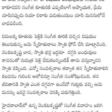
రాకూడదని
సంగీత
కూతురికి
ఎప్పటిలాగే
ఆప్యాయత
,
ప్రేమ
చూపినప్పుడు
రియా
చిరాకు
పడుతుండటం
చూసి
మనసులోనే
బాధపడింది
.
విమలక్క
కూతురు
పెళ్లికి
సంగీత
ఊరికి
వచ్చిన
విషయం
తెలుసుకున్న
ఆమె
స్నేహితురాలు
స్వాతి
ఫోన్
చేసి
మాట్లాడింది
.
వెంకటకృష్ణ
బావ
,
స్వాతి
భర్త
ఇద్దరూ
దగ్గరి
బంధువులు
కావడంతో
సుమిత్ర
పెళ్లి
వేడుకలన్నింటికీ
తాను
వస్తున్నానని
స్వాతి
చెప్పింది
.
ఎన్నో
సంవత్సరాల
తర్వాత
తన
స్నేహితురాలిని
కలవడం
గురించి
ఆలోచిస్తూ
సంగీత
సంతోషించింది
.
తన
జీవితానికి
స్వాతి
ఎంత
దగ్గరగా
ఉండేదో
గుర్తుకు
వచ్చి
ఆమె
మనస్సు
ఇరవై
సంవత్సరాల
వెనక్కి
పరుగెత్తింది
.
హైదరాబాద్‌లో
ఉన్న
వెంకటకృష్ణతో
సంగీత
వివాహం
జరిగి