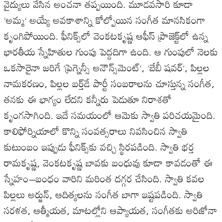
వైద్యులు
వేసిన
అంచనా
తప్పయింది
.
మూడవసారి
కూడా
‘
అమ్మ
‘
అయ్యే
అవకాశాన్ని
కోల్పోయిన
సంగీత
మానసికంగా
కృంగిపోయింది
.
ఫీనిక్స్‌లో
వెంకటకృష్ణ
ఆఫీస్
ప్రాజెక్ట్‌లో
ఉన్న
భారతీయ
స్నేహితుల
గుంపు
పెద్దదిగా
ఉంది
.
ఆ
గుంపులో
నెలకు
ఒకసారైనా
జరిగే
‘
ప్రెగ్నెన్సీ
అనౌన్స్‌మెంట్
‘, ‘
బేబీ
షవర్
‘,
పిల్లల
నామకరణం
,
పిల్లల
బర్త్‌డే
పార్టీ
సంబరాలను
చూస్తున్న
సంగీత
,
తనకు
ఈ
భాగ్యం
లేదని
కన్నీరు
పెడుతూ
నిరాశతో
కృంగసాగింది
.
ఇదే
సమయంలో
ఆమెకు
స్వాతి
పరిచయమైంది
.
కాలిఫోర్నియాలో
కొన్ని
సంవత్సరాలు
నివసించిన
స్వాతి
కుటుంబం
ఇప్పుడు
ఫీనిక్స్‌కు
వచ్చి
స్థిరపడింది
.
స్వాతి
భర్త
రామకృష్ణ
,
వెంకటకృష్ణ
బావకు
బంధువు
కూడా
కావడంతో
ఈ
స్నేహం
–
బంధం
వారిని
మరింత
దగ్గర
చేసింది
.
స్వాతి
కవల
పిల్లలు
అర్జున్
,
ఆదిత్యలను
సంగీత
బాగా
ఇష్టపడింది
.
స్వాతి
సరళత
,
ఆత్మీయత
,
మాటల్లోని
ఆప్యాయత
,
సంగీతకు
అరిజోనా