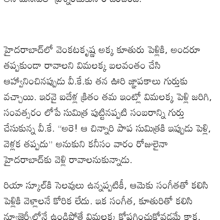
హైదరాబాద్‌లో
వెంకటకృష్ణ
అక్క
కూతురు
పెళ్లికి
,
అందరూ
తప్పకుండా
రావాలని
విమలక్క
బలవంతం
చేసి
ఆహ్వానించినప్పుడు
వీ
.
కే
.
కు
తన
ఊరి
జ్ఞాపకాలు
గుర్తుకు
వచ్చాయి
.
ఇరవై
ఐదేళ్ల
క్రితం
తమ
ఇంట్లో
విమలక్క
పెళ్లి
జరిగి
,
సంవత్సరం
లోపే
సుమిత్ర
పుట్టినప్పటి
సంబరాన్ని
గుర్తు
చేసుకున్న
వీ
.
కే
. “
అరె
!
ఆ
చిన్నారి
పాప
సుమిత్రకి
ఇప్పుడు
పెళ్లి
,
వెళ్లక
తప్పదు
”
అనుకుని
కనీసం
వారం
రోజులైనా
హైదరాబాద్‌కు
వెళ్లి
రావాలనుకున్నాడు
.
రియా
స్కూల్‌కి
సెలవులు
ఉన్నప్పటికీ
,
ఆమెకు
సంగీతతో
కలిసి
పెళ్లికి
వెళ్లాలనే
కోరిక
లేదు
.
ఇక
సంగీత
,
కూతురితో
కలిసి
న్యూజెర్సీలోనే
ఉండిపోతే
విమలక్క
కోపగించుకోవడమే
కాక
,