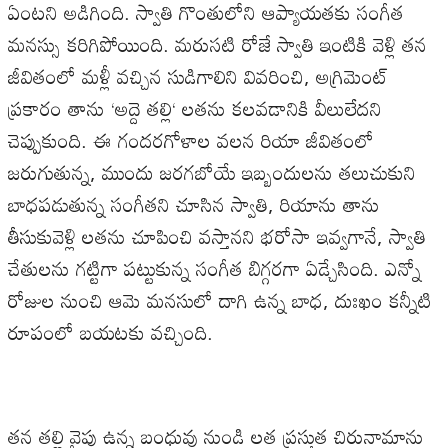
ఏంటని
అడిగింది
.
స్వాతి
గొంతులోని
ఆప్యాయతకు
సంగీత
మనస్సు
కరిగిపోయింది
.
మరుసటి
రోజే
స్వాతి
ఇంటికి
వెళ్లి
తన
జీవితంలో
మళ్లీ
వచ్చిన
సుడిగాలిని
వివరించి
,
అగ్రిమెంట్
ప్రకారం
తాను
‘
అద్దె
తల్లి
‘
లతను
కలవడానికి
వీలులేదని
చెప్పుకుంది
.
ఈ
గందరగోళాల
వలన
రియా
జీవితంలో
జరుగుతున్న
,
ముందు
జరగబోయే
ఇబ్బందులను
తలుచుకుని
బాధపడుతున్న
సంగీతని
చూసిన
స్వాతి
,
రియాను
తాను
తీసుకువెళ్లి
లతను
చూపించి
వస్తానని
భరోసా
ఇవ్వగానే
,
స్వాతి
చేతులను
గట్టిగా
పట్టుకున్న
సంగీత
బిగ్గరగా
ఏడ్చేసింది
.
ఎన్నో
రోజుల
నుంచి
ఆమె
మనసులో
దాగి
ఉన్న
బాధ
,
దుఃఖం
కన్నీటి
రూపంలో
బయటకు
వచ్చింది
.
తన
తల్లి
వైపు
ఉన్న
బంధువు
నుండి
లత
ప్రస్తుత
చిరునామాను