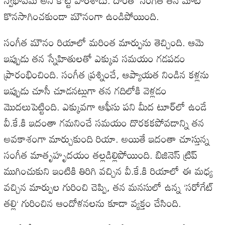
కొనసాగించకుండా
మౌనంగా
ఉండిపోయింది
.
సంగీత
మౌనం
రియాలో
మరింత
మార్పును
తెచ్చింది
.
ఆమె
ఇప్పుడు
తన
స్నేహితులతో
ఎక్కువ
సమయం
గడపడం
ప్రారంభించింది
.
సంగీత
ప్రశ్నించే
,
ఆప్యాయత
నిండిన
కళ్లను
ఇప్పుడు
చూసీ
చూడనట్లుగా
తన
గదిలోకి
వెళ్లడం
మొదలుపెట్టింది
.
ఎక్కువగా
ఆఫీసు
పని
మీద
టూర్‌లో
ఉండే
వీ
.
కే
.
కి
ఇదంతా
గమనించే
సమయం
దొరకకపోవడాన్ని
తన
అవకాశంగా
మార్చుకుంది
రియా
.
అయితే
ఇదంతా
చూస్తున్న
సంగీత
మాతృహృదయం
తల్లడిల్లిపోయింది
.
బిజినెస్
ట్రిప్
ముగించుకుని
ఇంటికి
తిరిగి
వచ్చిన
వీ
.
కే
.
కి
రియాలో ఈ
మధ్య
వచ్చిన
మార్పుల
గురించి
చెప్పి
,
తన
మనసులో
ఉన్న
‘
సరోగేట్
తల్లి
‘
గురించిన
ఆందోళనలను
కూడా
వ్యక్తం
చేసింది
.