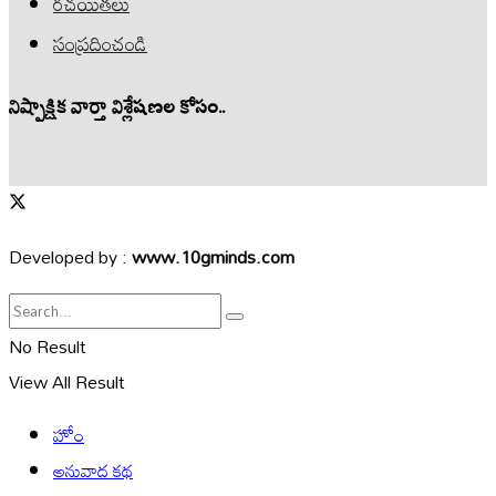
రచయితలు
సంప్రదించండి
నిష్పాక్షిక వార్తా విశ్లేషణల కోసం..
Developed by :
www.10gminds.com
No Result
View All Result
హోం
అనువాద కథ