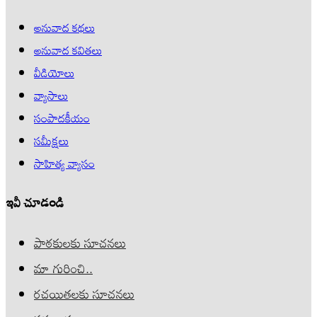
అనువాద కథలు
అనువాద కవితలు
వీడియోలు
వ్యాసాలు
సంపాదకీయం
సమీక్షలు
సాహిత్య వ్యాసం
ఇవీ చూడండి
పాఠకులకు సూచనలు
మా గురించి..
రచయితలకు సూచనలు