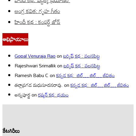
హిందీ కథ: పెద్దక్క ప్రయాణం
ఆంగ్ల కవిత: గృహ గీతం
హిందీ కథ : కంఫర్ట్ జోన్
అభిప్రాయాలు
Gopal Venuraja Rao
on
టర్కిష్ కథ : వలసపిట్ట
Rajeshwari Srimallik
on
టర్కిష్ కథ : వలసపిట్ట
Ramesh Babu C
on
కన్నడ కథ: జిల్… జిల్… జీవితం
తల్లాప్రగడ మధుసూదనరావు.
on
కన్నడ కథ: జిల్… జిల్… జీవితం
అన్నపూర్ణ
on
రష్యన్ కథ: భయం
కేటగిరీలు