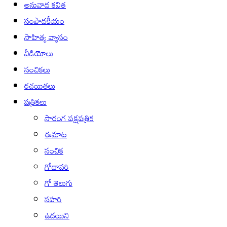
అనువాద కవిత
సంపాదకీయం
సాహిత్య వ్యాసం
వీడియోలు
సంచికలు
రచయితలు
పత్రికలు
సారంగ పక్షపత్రిక
ఈమాట
సంచిక
గోదావరి
గో తెలుగు
సహరి
ఉదయిని