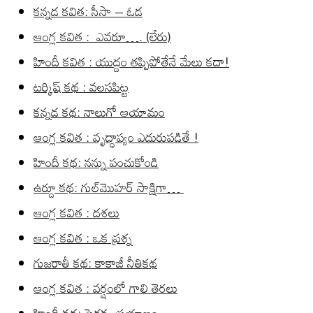
కన్నడ కవిత: సీసా – ఓడ
ఆంగ్ల కవిత : ఎవరూ…. (లేరు)
హిందీ కవిత : యుద్దం తప్పిపోతేనే మేలు కదా!
టర్కిష్ కథ : వలసపిట్ట
కన్నడ కథ: నాలుగో ఆయామం
ఆంగ్ల కవిత : వృద్ధాప్యం ఎదురుపడితే !
హిందీ కథ: నన్ను పంచుకోండి
ఉర్దూ కథ: గుల్‌మొహర్ సాక్షిగా…
ఆంగ్ల కవిత : దశలు
ఆంగ్ల కవిత : ఒక ప్రశ్న
గుజరాతీ కథ: కాకాజీ నీతికథ
ఆంగ్ల కవిత : వర్షంలో గాలి తెరలు