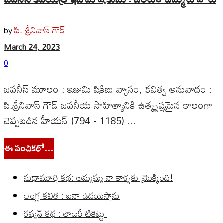
పి. శ్రీనివాస్ గౌడ్
by
March 24, 2023
0
జపనీస్ మూలం : ఇజుమి షికిబు వ్యాసం, కవిత్వ అనువాదం :
పి.శ్రీనివాస్ గౌడ్ జపనీయ సాహిత్యానికి ఉత్కృష్టమైన కాలంగా
చెప్పబడిన హీయన్ (794 - 1185) ...
ఈ సంచికలో…
సుధామూర్తి కథ: అమ్మమ్మ నా కాళ్ళకు మ్రొక్కింది!
ఆంగ్ల కవిత : ఐనా ఉదయిస్తాను
రష్యన్ కథ : లాటరీ టికెట్టు