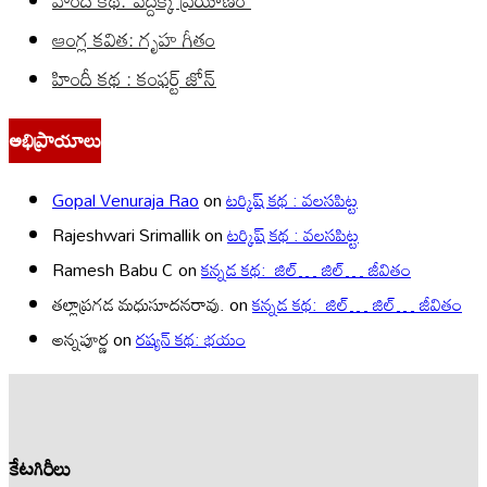
హిందీ కథ: పెద్దక్క ప్రయాణం
ఆంగ్ల కవిత: గృహ గీతం
హిందీ కథ : కంఫర్ట్ జోన్
అభిప్రాయాలు
Gopal Venuraja Rao
on
టర్కిష్ కథ : వలసపిట్ట
Rajeshwari Srimallik
on
టర్కిష్ కథ : వలసపిట్ట
Ramesh Babu C
on
కన్నడ కథ: జిల్… జిల్… జీవితం
తల్లాప్రగడ మధుసూదనరావు.
on
కన్నడ కథ: జిల్… జిల్… జీవితం
అన్నపూర్ణ
on
రష్యన్ కథ: భయం
కేటగిరీలు