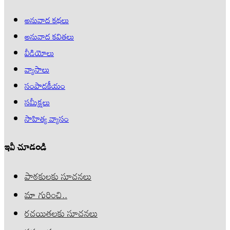
అనువాద కథలు
అనువాద కవితలు
వీడియోలు
వ్యాసాలు
సంపాదకీయం
సమీక్షలు
సాహిత్య వ్యాసం
ఇవీ చూడండి
పాఠకులకు సూచనలు
మా గురించి..
రచయితలకు సూచనలు