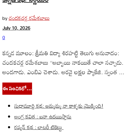
చందకచర్ల రమేశబాబు
by
July 10, 2026
0
కన్నడ మూలం: శ్రీమతి విద్యా శిరహట్టి తెలుగు అనువాదం:
చందకచర్ల రమేశబాబు “అబ్బాయి నాకయితే చాలా నచ్చాడు.
అందగాడు. ఎంబిఎ చెశాడు. అరవై లక్షల ప్యాకేజి. స్వంత ...
ఈ సంచికలో…
సుధామూర్తి కథ: అమ్మమ్మ నా కాళ్ళకు మ్రొక్కింది!
ఆంగ్ల కవిత : ఐనా ఉదయిస్తాను
రష్యన్ కథ : లాటరీ టికెట్టు