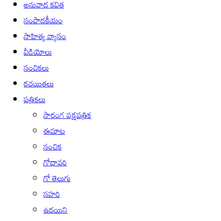
అనువాద కవిత
సంపాదకీయం
సాహిత్య వ్యాసం
వీడియోలు
సంచికలు
రచయితలు
పత్రికలు
సారంగ పక్షపత్రిక
ఈమాట
సంచిక
గోదావరి
గో తెలుగు
సహరి
ఉదయిని