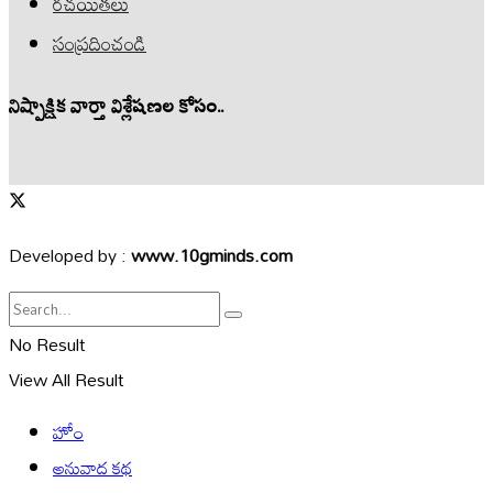
రచయితలు
సంప్రదించండి
నిష్పాక్షిక వార్తా విశ్లేషణల కోసం..
Developed by :
www.10gminds.com
No Result
View All Result
హోం
అనువాద కథ