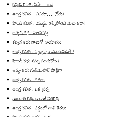
కన్నడ కవిత: సీసా – ఓడ
ఆంగ్ల కవిత : ఎవరూ…. (లేరు)
హిందీ కవిత : యుద్దం తప్పిపోతేనే మేలు కదా!
టర్కిష్ కథ : వలసపిట్ట
కన్నడ కథ: నాలుగో ఆయామం
ఆంగ్ల కవిత : వృద్ధాప్యం ఎదురుపడితే !
హిందీ కథ: నన్ను పంచుకోండి
ఉర్దూ కథ: గుల్‌మొహర్ సాక్షిగా…
ఆంగ్ల కవిత : దశలు
ఆంగ్ల కవిత : ఒక ప్రశ్న
గుజరాతీ కథ: కాకాజీ నీతికథ
ఆంగ్ల కవిత : వర్షంలో గాలి తెరలు