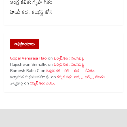
ఆంగ్ల కవిత: గృహ గీతం
హిందీ కథ : కంఫర్ట్ జోన్
అభిప్రాయాలు
Gopal Venuraja Rao
on
టర్కిష్ కథ : వలసపిట్ట
Rajeshwari Srimallik
on
టర్కిష్ కథ : వలసపిట్ట
Ramesh Babu C
on
కన్నడ కథ: జిల్… జిల్… జీవితం
తల్లాప్రగడ మధుసూదనరావు.
on
కన్నడ కథ: జిల్… జిల్… జీవితం
అన్నపూర్ణ
on
రష్యన్ కథ: భయం