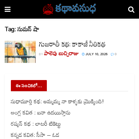
Tag:
సుమన్ షా
గుజరాతీ కథ: కాకాజీ నీతికథ
పాలెపు బుచ్చిరాజు
BY
JULY 10, 2026
0
ఈ సంచికలో…
సుధామూర్తి కథ: అమ్మమ్మ నా కాళ్ళకు మ్రొక్కింది!
ఆంగ్ల కవిత : ఐనా ఉదయిస్తాను
రష్యన్ కథ : లాటరీ టికెట్టు
కన్నడ కవిత: సీసా – ఓడ