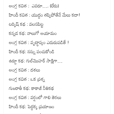
ఆంగ్ల కవిత : ఎవరూ…. (లేరు)
హిందీ కవిత : యుద్దం తప్పిపోతేనే మేలు కదా!
టర్కిష్ కథ : వలసపిట్ట
కన్నడ కథ: నాలుగో ఆయామం
ఆంగ్ల కవిత : వృద్ధాప్యం ఎదురుపడితే !
హిందీ కథ: నన్ను పంచుకోండి
ఉర్దూ కథ: గుల్‌మొహర్ సాక్షిగా…
ఆంగ్ల కవిత : దశలు
ఆంగ్ల కవిత : ఒక ప్రశ్న
గుజరాతీ కథ: కాకాజీ నీతికథ
ఆంగ్ల కవిత : వర్షంలో గాలి తెరలు
హిందీ కథ: పెద్దక్క ప్రయాణం