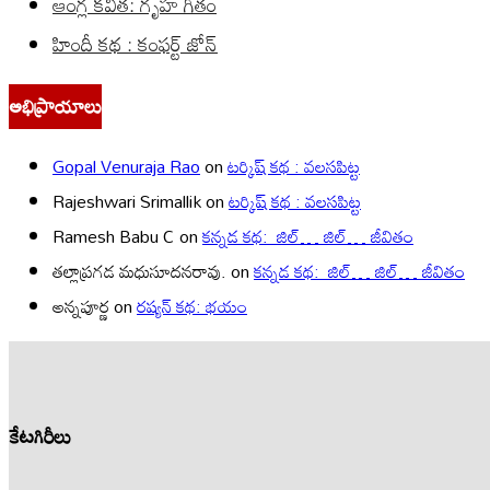
ఆంగ్ల కవిత: గృహ గీతం
హిందీ కథ : కంఫర్ట్ జోన్
అభిప్రాయాలు
Gopal Venuraja Rao
on
టర్కిష్ కథ : వలసపిట్ట
Rajeshwari Srimallik
on
టర్కిష్ కథ : వలసపిట్ట
Ramesh Babu C
on
కన్నడ కథ: జిల్… జిల్… జీవితం
తల్లాప్రగడ మధుసూదనరావు.
on
కన్నడ కథ: జిల్… జిల్… జీవితం
అన్నపూర్ణ
on
రష్యన్ కథ: భయం
కేటగిరీలు