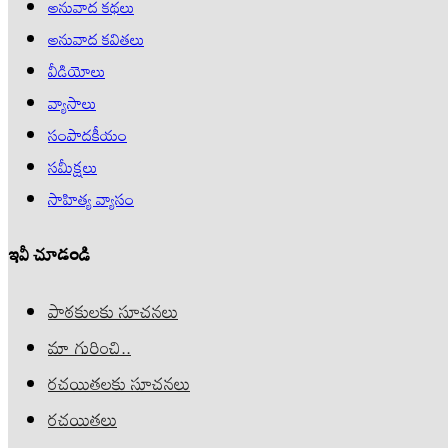
అనువాద కథలు
అనువాద కవితలు
వీడియోలు
వ్యాసాలు
సంపాదకీయం
సమీక్షలు
సాహిత్య వ్యాసం
ఇవీ చూడండి
పాఠకులకు సూచనలు
మా గురించి..
రచయితలకు సూచనలు
రచయితలు