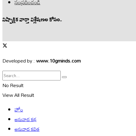
సంప్రదించండి
నిష్పాక్షిక వార్తా విశ్లేషణల కోసం..
Developed by :
www.10gminds.com
No Result
View All Result
హోం
అనువాద కథ
అనువాద కవిత