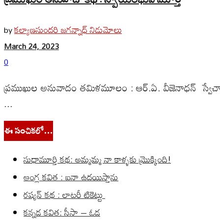
కల్యాణసుందరి జగన్నాధ్ నిడుమోలు
by
March 24, 2023
0
ప్రముఖుల అనువాదం తమిళమూలం : ఆర్.ఏ. వీజెనాధన్ స్వేచ్ఛ
...
ఈ సంచికలో…
సుధామూర్తి కథ: అమ్మమ్మ నా కాళ్ళకు మ్రొక్కింది!
ఆంగ్ల కవిత : ఐనా ఉదయిస్తాను
రష్యన్ కథ : లాటరీ టికెట్టు
కన్నడ కవిత: సీసా – ఓడ