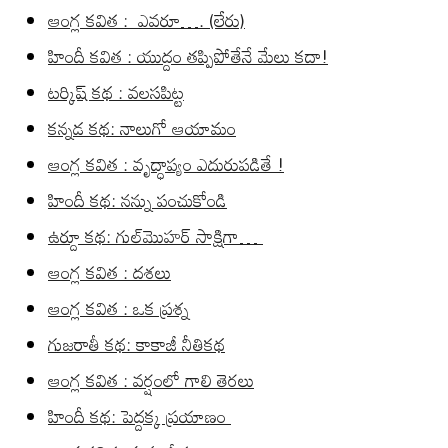
ఆంగ్ల కవిత : ఎవరూ…. (లేరు)
హిందీ కవిత : యుద్దం తప్పిపోతేనే మేలు కదా!
టర్కిష్ కథ : వలసపిట్ట
కన్నడ కథ: నాలుగో ఆయామం
ఆంగ్ల కవిత : వృద్ధాప్యం ఎదురుపడితే !
హిందీ కథ: నన్ను పంచుకోండి
ఉర్దూ కథ: గుల్‌మొహర్ సాక్షిగా…
ఆంగ్ల కవిత : దశలు
ఆంగ్ల కవిత : ఒక ప్రశ్న
గుజరాతీ కథ: కాకాజీ నీతికథ
ఆంగ్ల కవిత : వర్షంలో గాలి తెరలు
హిందీ కథ: పెద్దక్క ప్రయాణం