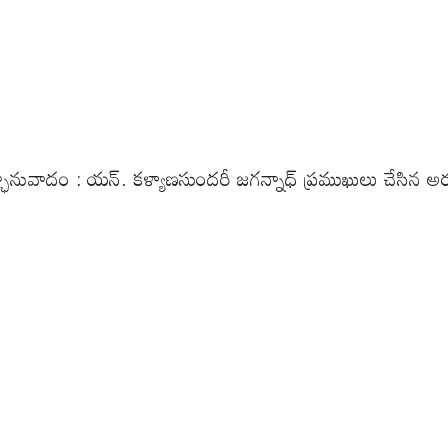
ానువాదం : యన్. కళ్యాణసుందరీ జగన్నాధ్ ప్రముఖులు చేసిన అ