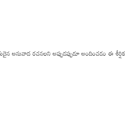
రుదైన అనువాద రచనలని అప్పుడప్పుడూ అందించడం ఈ శీర్షిక