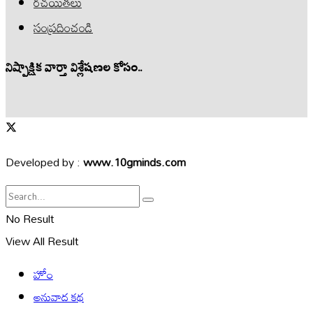
రచయితలు
సంప్రదించండి
నిష్పాక్షిక వార్తా విశ్లేషణల కోసం..
Developed by :
www.10gminds.com
No Result
View All Result
హోం
అనువాద కథ