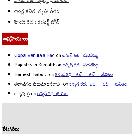
హిందీ కథ: పెద్దక్క ప్రయాణం
ఆంగ్ల కవిత: గృహ గీతం
హిందీ కథ : కంఫర్ట్ జోన్
అభిప్రాయాలు
Gopal Venuraja Rao
on
టర్కిష్ కథ : వలసపిట్ట
Rajeshwari Srimallik
on
టర్కిష్ కథ : వలసపిట్ట
Ramesh Babu C
on
కన్నడ కథ: జిల్… జిల్… జీవితం
తల్లాప్రగడ మధుసూదనరావు.
on
కన్నడ కథ: జిల్… జిల్… జీవితం
అన్నపూర్ణ
on
రష్యన్ కథ: భయం
కేటగిరీలు