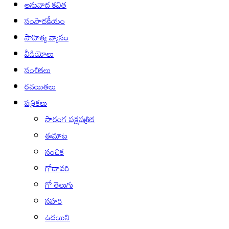
అనువాద కవిత
సంపాదకీయం
సాహిత్య వ్యాసం
వీడియోలు
సంచికలు
రచయితలు
పత్రికలు
సారంగ పక్షపత్రిక
ఈమాట
సంచిక
గోదావరి
గో తెలుగు
సహరి
ఉదయిని