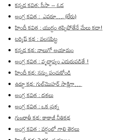
కన్నడ కవిత: సీసా – ఓడ
ఆంగ్ల కవిత : ఎవరూ…. (లేరు)
హిందీ కవిత : యుద్దం తప్పిపోతేనే మేలు కదా!
టర్కిష్ కథ : వలసపిట్ట
కన్నడ కథ: నాలుగో ఆయామం
ఆంగ్ల కవిత : వృద్ధాప్యం ఎదురుపడితే !
హిందీ కథ: నన్ను పంచుకోండి
ఉర్దూ కథ: గుల్‌మొహర్ సాక్షిగా…
ఆంగ్ల కవిత : దశలు
ఆంగ్ల కవిత : ఒక ప్రశ్న
గుజరాతీ కథ: కాకాజీ నీతికథ
ఆంగ్ల కవిత : వర్షంలో గాలి తెరలు