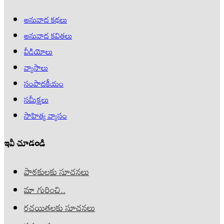
అనువాద కథలు
అనువాద కవితలు
వీడియోలు
వ్యాసాలు
సంపాదకీయం
సమీక్షలు
సాహిత్య వ్యాసం
ఇవీ చూడండి
పాఠకులకు సూచనలు
మా గురించి..
రచయితలకు సూచనలు