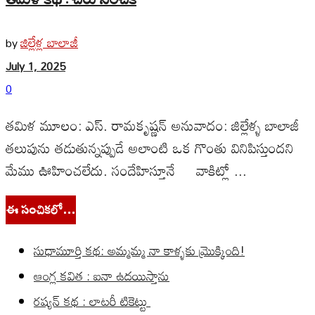
జిల్లేళ్ల బాలాజీ
by
July 1, 2025
0
తమిళ మూలం: ఎస్‌. రామకృష్ణన్‌ అనువాదం: జిల్లేళ్ళ బాలాజీ
తలుపును తడుతున్నప్పుడే అలాంటి ఒక గొంతు వినిపిస్తుందని
మేము ఊహించలేదు. సందేహిస్తూనే వాకిట్లో ...
ఈ సంచికలో…
సుధామూర్తి కథ: అమ్మమ్మ నా కాళ్ళకు మ్రొక్కింది!
ఆంగ్ల కవిత : ఐనా ఉదయిస్తాను
రష్యన్ కథ : లాటరీ టికెట్టు