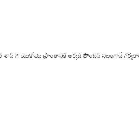
 శాన్ గి యొకోమొ ప్రాంతానికి అక్కడి ఫౌంటెన్ నిజంగానే గర్వకారణ