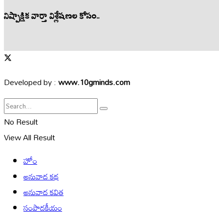
నిష్పాక్షిక వార్తా విశ్లేషణల కోసం..
Developed by :
www.10gminds.com
No Result
View All Result
హోం
అనువాద కథ
అనువాద కవిత
సంపాదకీయం