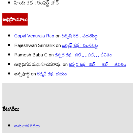
హిందీ కథ : కంఫర్ట్ జోన్
అభిప్రాయాలు
Gopal Venuraja Rao
on
టర్కిష్ కథ : వలసపిట్ట
Rajeshwari Srimallik
on
టర్కిష్ కథ : వలసపిట్ట
Ramesh Babu C
on
కన్నడ కథ: జిల్… జిల్… జీవితం
తల్లాప్రగడ మధుసూదనరావు.
on
కన్నడ కథ: జిల్… జిల్… జీవితం
అన్నపూర్ణ
on
రష్యన్ కథ: భయం
కేటగిరీలు
అనువాద కథలు