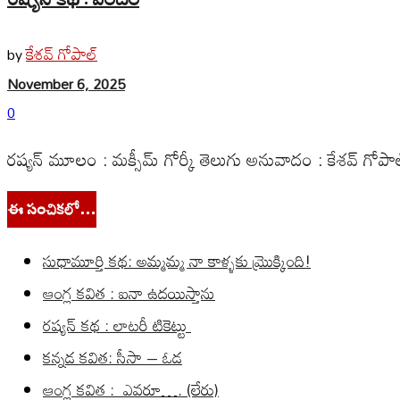
కేశవ్ గోపాల్
by
November 6, 2025
0
రష్యన్ మూలం : మక్సీమ్ గోర్కీ తెలుగు అనువాదం : కేశవ్ గోపాల్
ఈ సంచికలో…
సుధామూర్తి కథ: అమ్మమ్మ నా కాళ్ళకు మ్రొక్కింది!
ఆంగ్ల కవిత : ఐనా ఉదయిస్తాను
రష్యన్ కథ : లాటరీ టికెట్టు
కన్నడ కవిత: సీసా – ఓడ
ఆంగ్ల కవిత : ఎవరూ…. (లేరు)