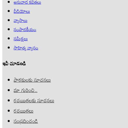
అనువాద కవితలు
వీడియోలు
వ్యాసాలు
సంపాదకీయం
సమీక్షలు
సాహిత్య వ్యాసం
ఇవీ చూడండి
పాఠకులకు సూచనలు
మా గురించి..
రచయితలకు సూచనలు
రచయితలు
సంప్రదించండి