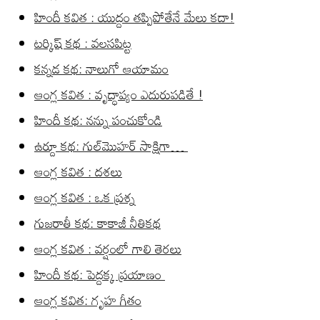
హిందీ కవిత : యుద్దం తప్పిపోతేనే మేలు కదా!
టర్కిష్ కథ : వలసపిట్ట
కన్నడ కథ: నాలుగో ఆయామం
ఆంగ్ల కవిత : వృద్ధాప్యం ఎదురుపడితే !
హిందీ కథ: నన్ను పంచుకోండి
ఉర్దూ కథ: గుల్‌మొహర్ సాక్షిగా…
ఆంగ్ల కవిత : దశలు
ఆంగ్ల కవిత : ఒక ప్రశ్న
గుజరాతీ కథ: కాకాజీ నీతికథ
ఆంగ్ల కవిత : వర్షంలో గాలి తెరలు
హిందీ కథ: పెద్దక్క ప్రయాణం
ఆంగ్ల కవిత: గృహ గీతం