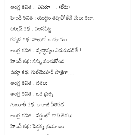
ఆంగ్ల కవిత : ఎవరూ…. (లేరు)
హిందీ కవిత : యుద్దం తప్పిపోతేనే మేలు కదా!
టర్కిష్ కథ : వలసపిట్ట
కన్నడ కథ: నాలుగో ఆయామం
ఆంగ్ల కవిత : వృద్ధాప్యం ఎదురుపడితే !
హిందీ కథ: నన్ను పంచుకోండి
ఉర్దూ కథ: గుల్‌మొహర్ సాక్షిగా…
ఆంగ్ల కవిత : దశలు
ఆంగ్ల కవిత : ఒక ప్రశ్న
గుజరాతీ కథ: కాకాజీ నీతికథ
ఆంగ్ల కవిత : వర్షంలో గాలి తెరలు
హిందీ కథ: పెద్దక్క ప్రయాణం