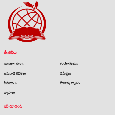
కేటగిరీలు
అనువాద కథలు
సంపాదకీయం
అనువాద కవితలు
సమీక్షలు
వీడియోలు
సాహిత్య వ్యాసం
వ్యాసాలు
ఇవీ చూడండి