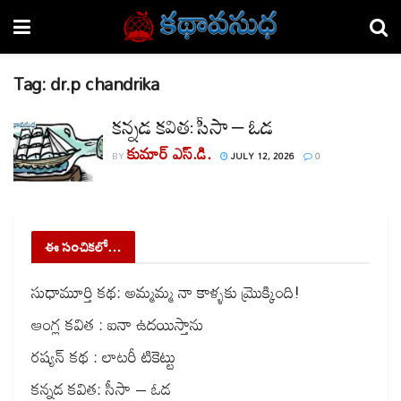
Tag:
dr.p chandrika
కన్నడ కవిత: సీసా – ఓడ
కుమార్ ఎస్.డి.
BY
JULY 12, 2026
0
ఈ సంచికలో…
సుధామూర్తి కథ: అమ్మమ్మ నా కాళ్ళకు మ్రొక్కింది!
ఆంగ్ల కవిత : ఐనా ఉదయిస్తాను
రష్యన్ కథ : లాటరీ టికెట్టు
కన్నడ కవిత: సీసా – ఓడ