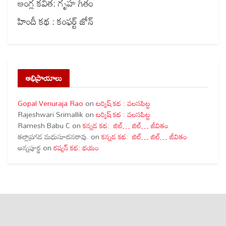
ఆంగ్ల కవిత: గృహ గీతం
హిందీ కథ : కంఫర్ట్ జోన్
అభిప్రాయాలు
Gopal Venuraja Rao
on
టర్కిష్ కథ : వలసపిట్ట
Rajeshwari Srimallik
on
టర్కిష్ కథ : వలసపిట్ట
Ramesh Babu C
on
కన్నడ కథ: జిల్… జిల్… జీవితం
తల్లాప్రగడ మధుసూదనరావు.
on
కన్నడ కథ: జిల్… జిల్… జీవితం
అన్నపూర్ణ
on
రష్యన్ కథ: భయం