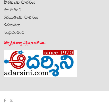
పాఠకులకు సూచనలు
మా గురించి..
రచయితలకు సూచనలు
రచయితలు
సంప్రదించండి
నిష్పాక్షిక వార్తా విశ్లేషణల కోసం..