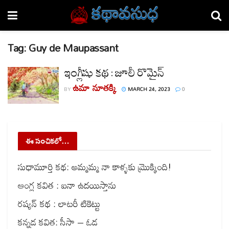
Tag:
Guy de Maupassant
ఇంగ్లీషు కథ : జూలీ రొమైన్
ఉమా నూతక్కి
BY
MARCH 24, 2023
0
ఈ సంచికలో…
సుధామూర్తి కథ: అమ్మమ్మ నా కాళ్ళకు మ్రొక్కింది!
ఆంగ్ల కవిత : ఐనా ఉదయిస్తాను
రష్యన్ కథ : లాటరీ టికెట్టు
కన్నడ కవిత: సీసా – ఓడ