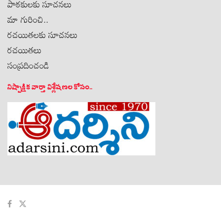
పాఠకులకు సూచనలు
మా గురించి..
రచయితలకు సూచనలు
రచయితలు
సంప్రదించండి
నిష్పాక్షిక వార్తా విశ్లేషణల కోసం..