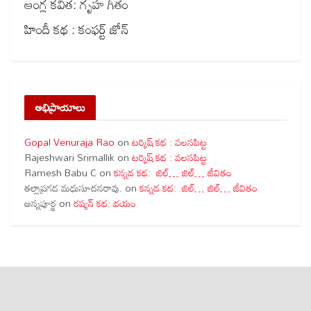
ఆంగ్ల కవిత: గృహ గీతం
హిందీ కథ : కంఫర్ట్ జోన్
అభిప్రాయాలు
Gopal Venuraja Rao
on
టర్కిష్ కథ : వలసపిట్ట
Rajeshwari Srimallik
on
టర్కిష్ కథ : వలసపిట్ట
Ramesh Babu C
on
కన్నడ కథ: జిల్… జిల్… జీవితం
తల్లాప్రగడ మధుసూదనరావు.
on
కన్నడ కథ: జిల్… జిల్… జీవితం
అన్నపూర్ణ
on
రష్యన్ కథ: భయం