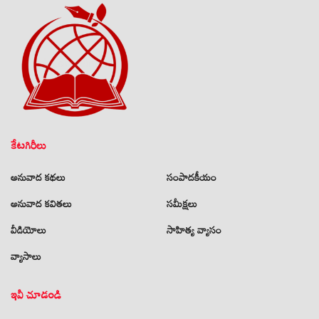
కేటగిరీలు
అనువాద కథలు
సంపాదకీయం
అనువాద కవితలు
సమీక్షలు
వీడియోలు
సాహిత్య వ్యాసం
వ్యాసాలు
ఇవీ చూడండి