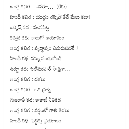
ఆంగ్ల కవిత : ఎవరూ…. (లేరు)
హిందీ కవిత : యుద్దం తప్పిపోతేనే మేలు కదా!
టర్కిష్ కథ : వలసపిట్ట
కన్నడ కథ: నాలుగో ఆయామం
ఆంగ్ల కవిత : వృద్ధాప్యం ఎదురుపడితే !
హిందీ కథ: నన్ను పంచుకోండి
ఉర్దూ కథ: గుల్‌మొహర్ సాక్షిగా…
ఆంగ్ల కవిత : దశలు
ఆంగ్ల కవిత : ఒక ప్రశ్న
గుజరాతీ కథ: కాకాజీ నీతికథ
ఆంగ్ల కవిత : వర్షంలో గాలి తెరలు
హిందీ కథ: పెద్దక్క ప్రయాణం