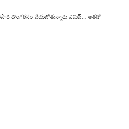
దటిసారి దొంగతనం చేయబోతున్నాడు ఎమిన్... అతడో