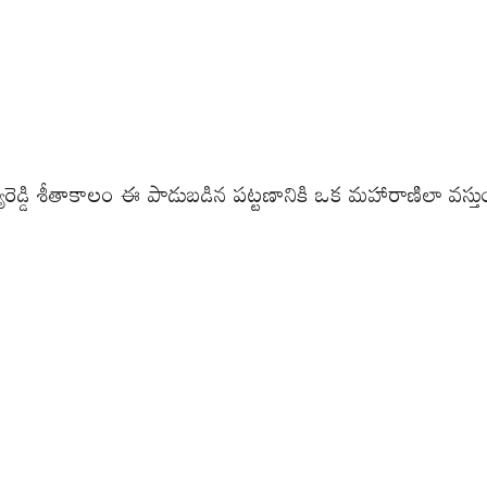
ెడ్డి శీతాకాలం ఈ పాడుబడిన పట్టణానికి ఒక మహారాణిలా వస్తుం