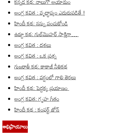
కన్నడ కథ: నాలుగో ఆయామం
ఆంగ్ల కవిత : వృద్ధాప్యం ఎదురుపడితే !
హిందీ కథ: నన్ను పంచుకోండి
ఉర్దూ కథ: గుల్‌మొహర్ సాక్షిగా…
ఆంగ్ల కవిత : దశలు
ఆంగ్ల కవిత : ఒక ప్రశ్న
గుజరాతీ కథ: కాకాజీ నీతికథ
ఆంగ్ల కవిత : వర్షంలో గాలి తెరలు
హిందీ కథ: పెద్దక్క ప్రయాణం
ఆంగ్ల కవిత: గృహ గీతం
హిందీ కథ : కంఫర్ట్ జోన్
అభిప్రాయాలు