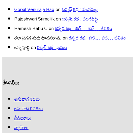
Gopal Venuraja Rao
on
టర్కిష్ కథ : వలసపిట్ట
Rajeshwari Srimallik
on
టర్కిష్ కథ : వలసపిట్ట
Ramesh Babu C
on
కన్నడ కథ: జిల్… జిల్… జీవితం
తల్లాప్రగడ మధుసూదనరావు.
on
కన్నడ కథ: జిల్… జిల్… జీవితం
అన్నపూర్ణ
on
రష్యన్ కథ: భయం
కేటగిరీలు
అనువాద కథలు
అనువాద కవితలు
వీడియోలు
వ్యాసాలు