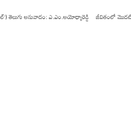
 సేల్’) తెలుగు అనువాదం: ఎ.ఎం.అయోధ్యారెడ్డి జీవితంలో మొ