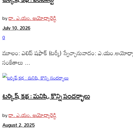
డా. ఎ.యం. అయోధ్యారెడ్డి
by
July 10, 2026
0
మూలం: ఎలిప్ షఫాక్ (టర్కీ) స్వేచ్ఛానువాదం: ఎ.యం.అయోధ్యార
సంకేతాలు ...
టర్కిష్ కథ : మనిషి, కొన్ని సందర్భాలు
డా. ఎ.యం. అయోధ్యారెడ్డి
by
August 2, 2025