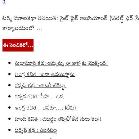
0
టర్కీ మూలకథా రచయిత: సైట్ ఫైక్ అబసియాంక్ (‘వరల్డ్ ఫర్
కార్యాలయంలో ...
ఈ సంచికలో…
సుధామూర్తి కథ: అమ్మమ్మ నా కాళ్ళకు మ్రొక్కింది!
ఆంగ్ల కవిత : ఐనా ఉదయిస్తాను
రష్యన్ కథ : లాటరీ టికెట్టు
కన్నడ కవిత: సీసా – ఓడ
ఆంగ్ల కవిత : ఎవరూ…. (లేరు)
హిందీ కవిత : యుద్దం తప్పిపోతేనే మేలు కదా!
టర్కిష్ కథ : వలసపిట్ట