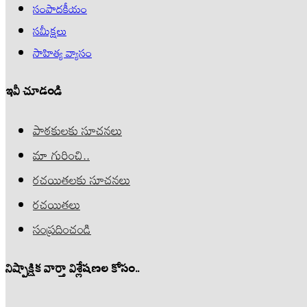
సంపాదకీయం
సమీక్షలు
సాహిత్య వ్యాసం
ఇవీ చూడండి
పాఠకులకు సూచనలు
మా గురించి..
రచయితలకు సూచనలు
రచయితలు
సంప్రదించండి
నిష్పాక్షిక వార్తా విశ్లేషణల కోసం..