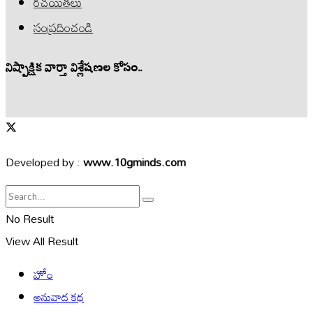
రచయితలు
సంప్రదించండి
నిష్పాక్షిక వార్తా విశ్లేషణల కోసం..
Developed by :
www.10gminds.com
No Result
View All Result
హోం
అనువాద కథ