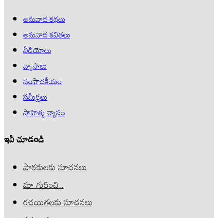
అనువాద కథలు
అనువాద కవితలు
వీడియోలు
వ్యాసాలు
సంపాదకీయం
సమీక్షలు
సాహిత్య వ్యాసం
ఇవీ చూడండి
పాఠకులకు సూచనలు
మా గురించి..
రచయితలకు సూచనలు