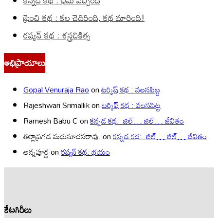
కన్నడ కథ : భీమ వచ్చింది
ఫ్రెంచి కథ : కల చెదిరింది, కథ మారింది!
రష్యన్ కథ : శస్త్రచికిత్స
అభిప్రాయాలు
Gopal Venuraja Rao
on
టర్కిష్ కథ : వలసపిట్ట
Rajeshwari Srimallik
on
టర్కిష్ కథ : వలసపిట్ట
Ramesh Babu C
on
కన్నడ కథ: జిల్… జిల్… జీవితం
తల్లాప్రగడ మధుసూదనరావు.
on
కన్నడ కథ: జిల్… జిల్… జీవితం
అన్నపూర్ణ
on
రష్యన్ కథ: భయం
కేటగిరీలు