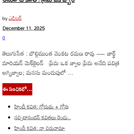
ఎడిటర్
by
December 11, 2025
0
తెలుగుసేత : బొల్లిముంత వెంకట రమణ రావు — జార్జ్
మారియన్ మెక్‌క్లెలన్ ప్రేమ ఒక జ్వాల ప్రేమ అనేది పవిత్ర
అగ్నిజ్వాల; మనసు మండుపులో ...
ఈ సంచికలో…
హిందీ కవిత: గోధుమ + గోవు
సచ్చిదానందన్ కవితలు రెండు..
హిందీ కవిత: నా చిరునామా