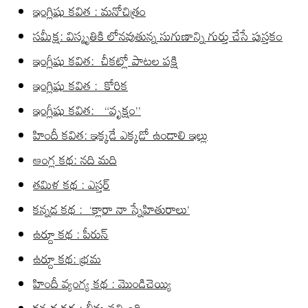
ఇంగ్లిషు కవిత : మనోచిత్రం
సమీక్ష: విస్మృతికి లోనవుతున్న సుగుణాన్ని గుర్తు చేసే పుస్తకం
ఇంగ్లీషు కవిత: చీకట్లో పాటల పక్షి
ఇంగ్లిషు కవిత : కోరిక
ఇంగ్లీషు కవిత: “వృక్షం”
హిందీ కవిత: ఇక్కడే ఎక్కడో ఉండాలి ఇల్లు
ఆంగ్ల కథ: నది మది
తమిళ కథ : ఎస్తర్
కన్నడ కథ : ‘క్లారా నా స్నేహితురాలు’
ఉర్దూ కథ : పీరున్
ఉర్దూ కథ: భ్రమ
హిందీ వ్యంగ్య కథ : మొండిచెయ్యి