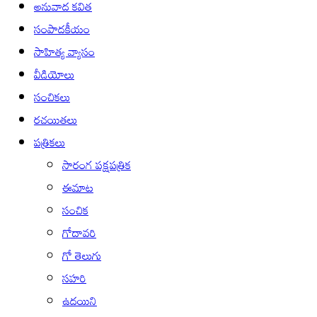
అనువాద కవిత
సంపాదకీయం
సాహిత్య వ్యాసం
వీడియోలు
సంచికలు
రచయితలు
పత్రికలు
సారంగ పక్షపత్రిక
ఈమాట
సంచిక
గోదావరి
గో తెలుగు
సహరి
ఉదయిని