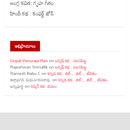
ఆంగ్ల కవిత: గృహ గీతం
హిందీ కథ : కంఫర్ట్ జోన్
అభిప్రాయాలు
Gopal Venuraja Rao
on
టర్కిష్ కథ : వలసపిట్ట
Rajeshwari Srimallik
on
టర్కిష్ కథ : వలసపిట్ట
Ramesh Babu C
on
కన్నడ కథ: జిల్… జిల్… జీవితం
తల్లాప్రగడ మధుసూదనరావు.
on
కన్నడ కథ: జిల్… జిల్… జీవితం
అన్నపూర్ణ
on
రష్యన్ కథ: భయం