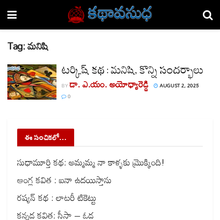
Tag:
మనిషి
టర్కిష్ కథ : మనిషి, కొన్ని సందర్భాలు
డా. ఎ.యం. అయోధ్యారెడ్డి
BY
AUGUST 2, 2025
0
ఈ సంచికలో…
సుధామూర్తి కథ: అమ్మమ్మ నా కాళ్ళకు మ్రొక్కింది!
ఆంగ్ల కవిత : ఐనా ఉదయిస్తాను
రష్యన్ కథ : లాటరీ టికెట్టు
కన్నడ కవిత: సీసా – ఓడ