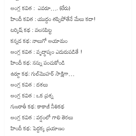
ఆంగ్ల కవిత : ఎవరూ…. (లేరు)
హిందీ కవిత : యుద్దం తప్పిపోతేనే మేలు కదా!
టర్కిష్ కథ : వలసపిట్ట
కన్నడ కథ: నాలుగో ఆయామం
ఆంగ్ల కవిత : వృద్ధాప్యం ఎదురుపడితే !
హిందీ కథ: నన్ను పంచుకోండి
ఉర్దూ కథ: గుల్‌మొహర్ సాక్షిగా…
ఆంగ్ల కవిత : దశలు
ఆంగ్ల కవిత : ఒక ప్రశ్న
గుజరాతీ కథ: కాకాజీ నీతికథ
ఆంగ్ల కవిత : వర్షంలో గాలి తెరలు
హిందీ కథ: పెద్దక్క ప్రయాణం