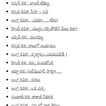
రష్యన్ కథ : లాటరీ టికెట్టు
కన్నడ కవిత: సీసా – ఓడ
ఆంగ్ల కవిత : ఎవరూ…. (లేరు)
హిందీ కవిత : యుద్దం తప్పిపోతేనే మేలు కదా!
టర్కిష్ కథ : వలసపిట్ట
కన్నడ కథ: నాలుగో ఆయామం
ఆంగ్ల కవిత : వృద్ధాప్యం ఎదురుపడితే !
హిందీ కథ: నన్ను పంచుకోండి
ఉర్దూ కథ: గుల్‌మొహర్ సాక్షిగా…
ఆంగ్ల కవిత : దశలు
ఆంగ్ల కవిత : ఒక ప్రశ్న
గుజరాతీ కథ: కాకాజీ నీతికథ
ఆంగ్ల కవిత : వర్షంలో గాలి తెరలు