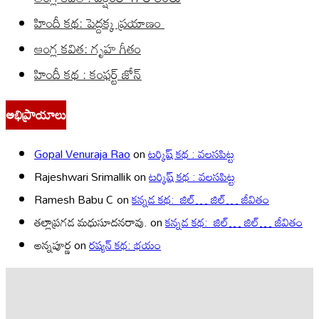
హిందీ కథ: పెద్దక్క ప్రయాణం
ఆంగ్ల కవిత: గృహ గీతం
హిందీ కథ : కంఫర్ట్ జోన్
అభిప్రాయాలు
Gopal Venuraja Rao
on
టర్కిష్ కథ : వలసపిట్ట
Rajeshwari Srimallik
on
టర్కిష్ కథ : వలసపిట్ట
Ramesh Babu C
on
కన్నడ కథ: జిల్… జిల్… జీవితం
తల్లాప్రగడ మధుసూదనరావు.
on
కన్నడ కథ: జిల్… జిల్… జీవితం
అన్నపూర్ణ
on
రష్యన్ కథ: భయం