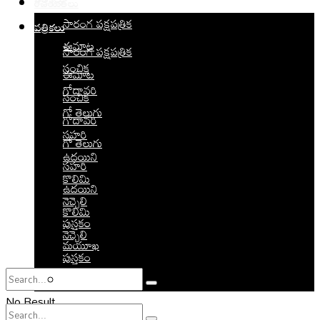
పత్రికలు
రచయితలు
సారంగ పక్షపత్రిక
పత్రికలు
ఈమాట
సారంగ పక్షపత్రిక
సంచిక
ఈమాట
గోదావరి
సంచిక
గో తెలుగు
గోదావరి
సహరి
గో తెలుగు
ఉదయిని
సహరి
కొలిమి
ఉదయిని
నెచ్చెలి
కొలిమి
పుస్తకం
నెచ్చెలి
మయూఖ
పుస్తకం
మయూఖ
No Result