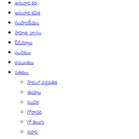
అనువాద కథ
అనువాద కవిత
సంపాదకీయం
సాహిత్య వ్యాసం
వీడియోలు
సంచికలు
రచయితలు
పత్రికలు
సారంగ పక్షపత్రిక
ఈమాట
సంచిక
గోదావరి
గో తెలుగు
సహరి