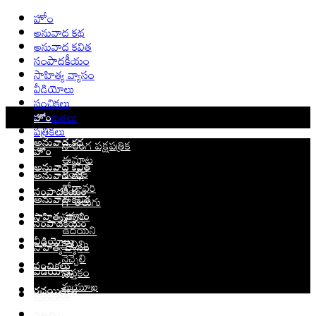
హోం
అనువాద కథ
అనువాద కవిత
సంపాదకీయం
సాహిత్య వ్యాసం
వీడియోలు
సంచికలు
రచయితలు
హోం
పత్రికలు
సారంగ పక్షపత్రిక
అనువాద కథ
హోం
ఈమాట
అనువాద కవిత
సంచిక
అనువాద కథ
గోదావరి
సంపాదకీయం
గో తెలుగు
అనువాద కవిత
సహరి
సాహిత్య వ్యాసం
సంపాదకీయం
ఉదయిని
కొలిమి
వీడియోలు
సాహిత్య వ్యాసం
నెచ్చెలి
సంచికలు
పుస్తకం
వీడియోలు
మయూఖ
రచయితలు
సంచికలు