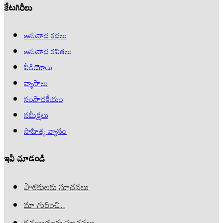
కేటగిరీలు
అనువాద కథలు
అనువాద కవితలు
వీడియోలు
వ్యాసాలు
సంపాదకీయం
సమీక్షలు
సాహిత్య వ్యాసం
ఇవీ చూడండి
పాఠకులకు సూచనలు
మా గురించి..
రచయితలకు సూచనలు