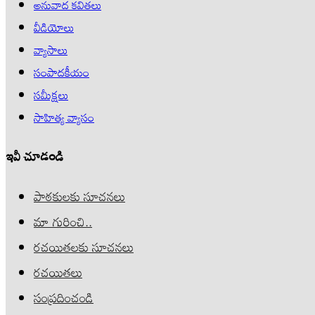
అనువాద కవితలు
వీడియోలు
వ్యాసాలు
సంపాదకీయం
సమీక్షలు
సాహిత్య వ్యాసం
ఇవీ చూడండి
పాఠకులకు సూచనలు
మా గురించి..
రచయితలకు సూచనలు
రచయితలు
సంప్రదించండి