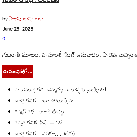
పాలెపు బుచ్చిరాజు
by
June 28, 2025
0
గుజరాతీ మూలం: హిమాంశీ శేలత్ అనువాదం: పాలెపు బుచ్చిరాజు
ఈ సంచికలో…
సుధామూర్తి కథ: అమ్మమ్మ నా కాళ్ళకు మ్రొక్కింది!
ఆంగ్ల కవిత : ఐనా ఉదయిస్తాను
రష్యన్ కథ : లాటరీ టికెట్టు
కన్నడ కవిత: సీసా – ఓడ
ఆంగ్ల కవిత : ఎవరూ…. (లేరు)