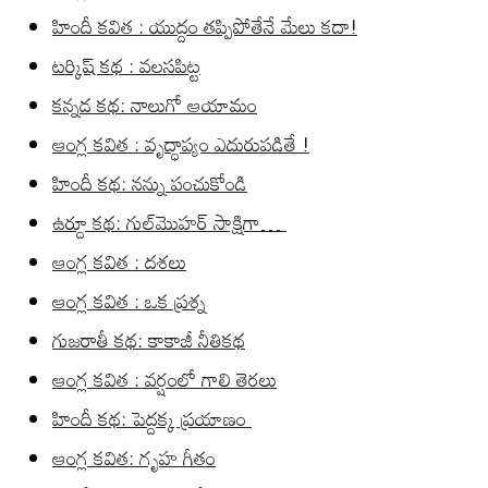
హిందీ కవిత : యుద్దం తప్పిపోతేనే మేలు కదా!
టర్కిష్ కథ : వలసపిట్ట
కన్నడ కథ: నాలుగో ఆయామం
ఆంగ్ల కవిత : వృద్ధాప్యం ఎదురుపడితే !
హిందీ కథ: నన్ను పంచుకోండి
ఉర్దూ కథ: గుల్‌మొహర్ సాక్షిగా…
ఆంగ్ల కవిత : దశలు
ఆంగ్ల కవిత : ఒక ప్రశ్న
గుజరాతీ కథ: కాకాజీ నీతికథ
ఆంగ్ల కవిత : వర్షంలో గాలి తెరలు
హిందీ కథ: పెద్దక్క ప్రయాణం
ఆంగ్ల కవిత: గృహ గీతం