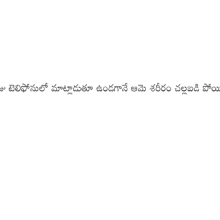
 టెలిఫోనులో మాట్లాడుతూ ఉండగానే ఆమె శరీరం చల్లబడి పోయింది