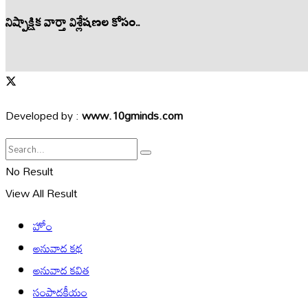
నిష్పాక్షిక వార్తా విశ్లేషణల కోసం..
Developed by :
www.10gminds.com
No Result
View All Result
హోం
అనువాద కథ
అనువాద కవిత
సంపాదకీయం