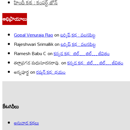
హిందీ కథ : కంఫర్ట్ జోన్
అభిప్రాయాలు
Gopal Venuraja Rao
on
టర్కిష్ కథ : వలసపిట్ట
Rajeshwari Srimallik
on
టర్కిష్ కథ : వలసపిట్ట
Ramesh Babu C
on
కన్నడ కథ: జిల్… జిల్… జీవితం
తల్లాప్రగడ మధుసూదనరావు.
on
కన్నడ కథ: జిల్… జిల్… జీవితం
అన్నపూర్ణ
on
రష్యన్ కథ: భయం
కేటగిరీలు
అనువాద కథలు