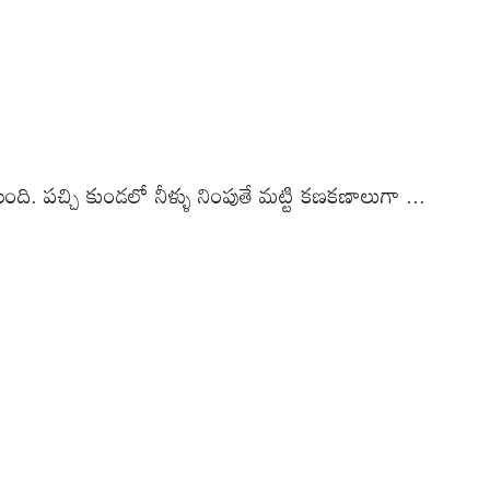
. పచ్చి కుండలో నీళ్ళు నింపుతే మట్టి కణకణాలుగా ...