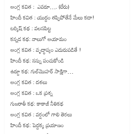
ఆంగ్ల కవిత : ఎవరూ…. (లేరు)
హిందీ కవిత : యుద్దం తప్పిపోతేనే మేలు కదా!
టర్కిష్ కథ : వలసపిట్ట
కన్నడ కథ: నాలుగో ఆయామం
ఆంగ్ల కవిత : వృద్ధాప్యం ఎదురుపడితే !
హిందీ కథ: నన్ను పంచుకోండి
ఉర్దూ కథ: గుల్‌మొహర్ సాక్షిగా…
ఆంగ్ల కవిత : దశలు
ఆంగ్ల కవిత : ఒక ప్రశ్న
గుజరాతీ కథ: కాకాజీ నీతికథ
ఆంగ్ల కవిత : వర్షంలో గాలి తెరలు
హిందీ కథ: పెద్దక్క ప్రయాణం