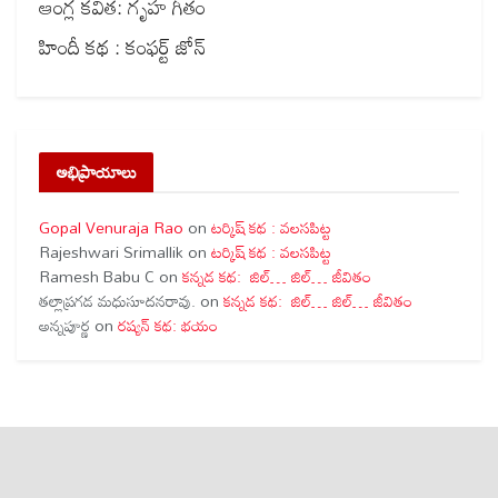
ఆంగ్ల కవిత: గృహ గీతం
హిందీ కథ : కంఫర్ట్ జోన్
అభిప్రాయాలు
Gopal Venuraja Rao
on
టర్కిష్ కథ : వలసపిట్ట
Rajeshwari Srimallik
on
టర్కిష్ కథ : వలసపిట్ట
Ramesh Babu C
on
కన్నడ కథ: జిల్… జిల్… జీవితం
తల్లాప్రగడ మధుసూదనరావు.
on
కన్నడ కథ: జిల్… జిల్… జీవితం
అన్నపూర్ణ
on
రష్యన్ కథ: భయం