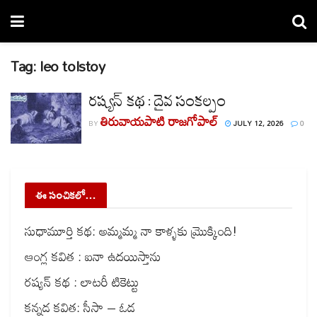
Tag:
leo tolstoy
రష్యన్ కథ : దైవ సంకల్పం
తిరువాయపాటి రాజగోపాల్
BY
JULY 12, 2026
0
ఈ సంచికలో…
సుధామూర్తి కథ: అమ్మమ్మ నా కాళ్ళకు మ్రొక్కింది!
ఆంగ్ల కవిత : ఐనా ఉదయిస్తాను
రష్యన్ కథ : లాటరీ టికెట్టు
కన్నడ కవిత: సీసా – ఓడ