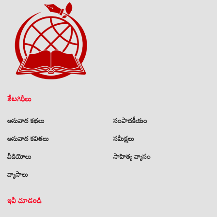
కేటగిరీలు
అనువాద కథలు
సంపాదకీయం
అనువాద కవితలు
సమీక్షలు
వీడియోలు
సాహిత్య వ్యాసం
వ్యాసాలు
ఇవీ చూడండి