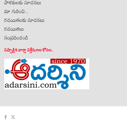
పాఠకులకు సూచనలు
మా గురించి..
రచయితలకు సూచనలు
రచయితలు
సంప్రదించండి
నిష్పాక్షిక వార్తా విశ్లేషణల కోసం..