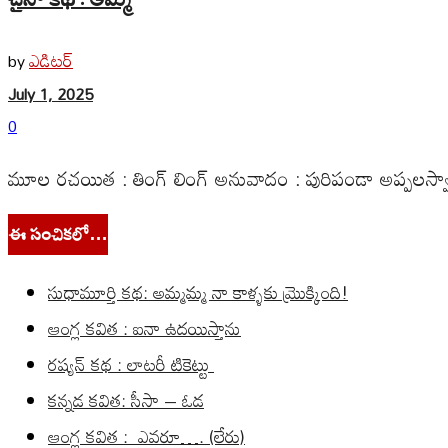
ఎడిటర్
by
July 1, 2025
0
మూల రచయిత : తింగ్ లింగ్ అనువాదం : పురిపండా అప్పలస్వా
ఈ సంచికలో…
సుధామూర్తి కథ: అమ్మమ్మ నా కాళ్ళకు మ్రొక్కింది!
ఆంగ్ల కవిత : ఐనా ఉదయిస్తాను
రష్యన్ కథ : లాటరీ టికెట్టు
కన్నడ కవిత: సీసా – ఓడ
ఆంగ్ల కవిత : ఎవరూ…. (లేరు)