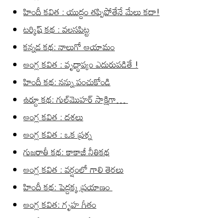
హిందీ కవిత : యుద్దం తప్పిపోతేనే మేలు కదా!
టర్కిష్ కథ : వలసపిట్ట
కన్నడ కథ: నాలుగో ఆయామం
ఆంగ్ల కవిత : వృద్ధాప్యం ఎదురుపడితే !
హిందీ కథ: నన్ను పంచుకోండి
ఉర్దూ కథ: గుల్‌మొహర్ సాక్షిగా…
ఆంగ్ల కవిత : దశలు
ఆంగ్ల కవిత : ఒక ప్రశ్న
గుజరాతీ కథ: కాకాజీ నీతికథ
ఆంగ్ల కవిత : వర్షంలో గాలి తెరలు
హిందీ కథ: పెద్దక్క ప్రయాణం
ఆంగ్ల కవిత: గృహ గీతం