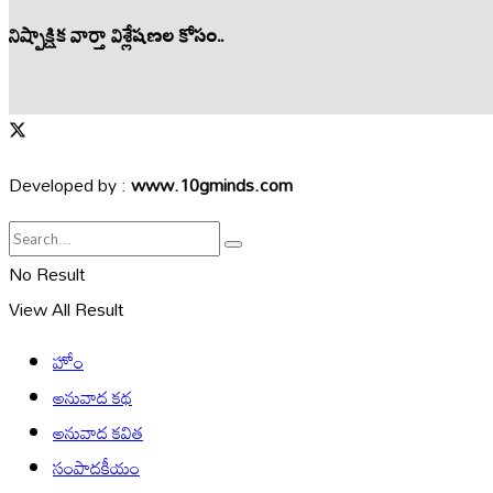
నిష్పాక్షిక వార్తా విశ్లేషణల కోసం..
Developed by :
www.10gminds.com
No Result
View All Result
హోం
అనువాద కథ
అనువాద కవిత
సంపాదకీయం