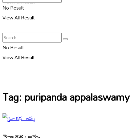
View All Result
No Result
View All Result
No Result
View All Result
Tag:
puripanda appalaswamy
చైనా కథ : అమ్మ