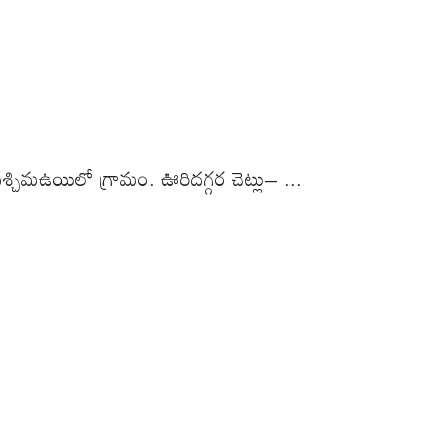
చిమఉయిలో గ్రామం. ఊరిదగ్గర చెట్లు– ...