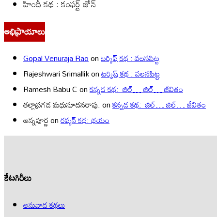
హిందీ కథ : కంఫర్ట్ జోన్
అభిప్రాయాలు
Gopal Venuraja Rao
on
టర్కిష్ కథ : వలసపిట్ట
Rajeshwari Srimallik
on
టర్కిష్ కథ : వలసపిట్ట
Ramesh Babu C
on
కన్నడ కథ: జిల్… జిల్… జీవితం
తల్లాప్రగడ మధుసూదనరావు.
on
కన్నడ కథ: జిల్… జిల్… జీవితం
అన్నపూర్ణ
on
రష్యన్ కథ: భయం
కేటగిరీలు
అనువాద కథలు