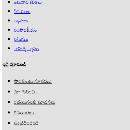
అనువాద కవితలు
వీడియోలు
వ్యాసాలు
సంపాదకీయం
సమీక్షలు
సాహిత్య వ్యాసం
ఇవీ చూడండి
పాఠకులకు సూచనలు
మా గురించి..
రచయితలకు సూచనలు
రచయితలు
సంప్రదించండి