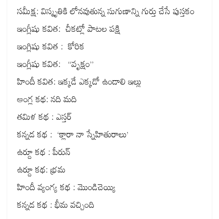
సమీక్ష: విస్మృతికి లోనవుతున్న సుగుణాన్ని గుర్తు చేసే పుస్తకం
ఇంగ్లీషు కవిత: చీకట్లో పాటల పక్షి
ఇంగ్లిషు కవిత : కోరిక
ఇంగ్లీషు కవిత: “వృక్షం”
హిందీ కవిత: ఇక్కడే ఎక్కడో ఉండాలి ఇల్లు
ఆంగ్ల కథ: నది మది
తమిళ కథ : ఎస్తర్
కన్నడ కథ : ‘క్లారా నా స్నేహితురాలు’
ఉర్దూ కథ : పీరున్
ఉర్దూ కథ: భ్రమ
హిందీ వ్యంగ్య కథ : మొండిచెయ్యి
కన్నడ కథ : భీమ వచ్చింది