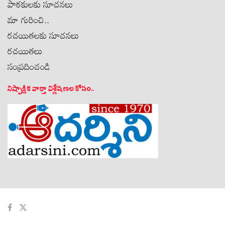
పాఠకులకు సూచనలు
మా గురించి..
రచయితలకు సూచనలు
రచయితలు
సంప్రదించండి
నిష్పాక్షిక వార్తా విశ్లేషణల కోసం..