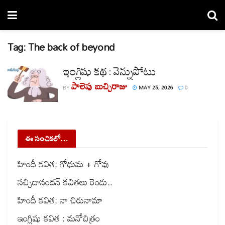
Tag:
The back of beyond
ఇంగ్లిషు కథ : వెన్నుపోటు
పాలెపు బుచ్చిరాజు
BY
MAY 25, 2026
0
ఈ సంచికలో…
హిందీ కవిత: గోధుమ + గోవు
సచ్చిదానందన్ కవితలు రెండు..
హిందీ కవిత: నా చిరునామా
ఇంగ్లిషు కవిత : మనోచిత్రం