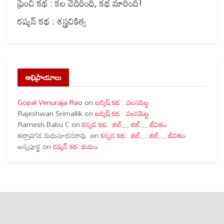
ఫ్రెంచి కథ : కల చెదిరింది, కథ మారింది!
రష్యన్ కథ : శస్త్రచికిత్స
అభిప్రాయాలు
Gopal Venuraja Rao
on
టర్కిష్ కథ : వలసపిట్ట
Rajeshwari Srimallik
on
టర్కిష్ కథ : వలసపిట్ట
Ramesh Babu C
on
కన్నడ కథ: జిల్… జిల్… జీవితం
తల్లాప్రగడ మధుసూదనరావు.
on
కన్నడ కథ: జిల్… జిల్… జీవితం
అన్నపూర్ణ
on
రష్యన్ కథ: భయం