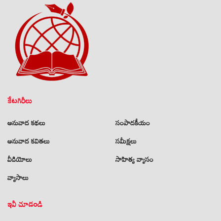
కేటగిరీలు
అనువాద కథలు
సంపాదకీయం
అనువాద కవితలు
సమీక్షలు
వీడియోలు
సాహిత్య వ్యాసం
వ్యాసాలు
ఇవీ చూడండి