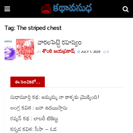
Tag:
The striped chest
చారలపెట్టె రహస్యం
శొంఠి జయప్రకాష్
BY
JULY 1, 2025
0
ఈ సంచికలో…
సుధామూర్తి కథ: అమ్మమ్మ నా కాళ్ళకు మ్రొక్కింది!
ఆంగ్ల కవిత : ఐనా ఉదయిస్తాను
రష్యన్ కథ : లాటరీ టికెట్టు
కన్నడ కవిత: సీసా – ఓడ