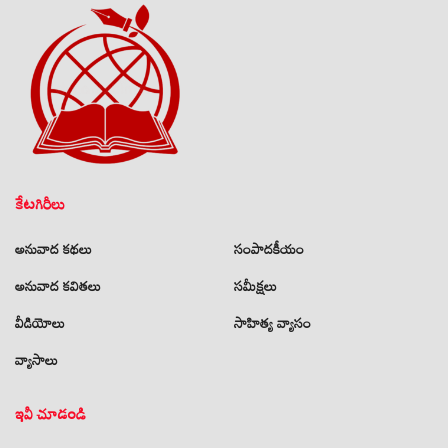
కేటగిరీలు
అనువాద కథలు
సంపాదకీయం
అనువాద కవితలు
సమీక్షలు
వీడియోలు
సాహిత్య వ్యాసం
వ్యాసాలు
ఇవీ చూడండి