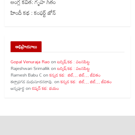
ఆంగ్ల కవిత: గృహ గీతం
హిందీ కథ : కంఫర్ట్ జోన్
అభిప్రాయాలు
Gopal Venuraja Rao
on
టర్కిష్ కథ : వలసపిట్ట
Rajeshwari Srimallik
on
టర్కిష్ కథ : వలసపిట్ట
Ramesh Babu C
on
కన్నడ కథ: జిల్… జిల్… జీవితం
తల్లాప్రగడ మధుసూదనరావు.
on
కన్నడ కథ: జిల్… జిల్… జీవితం
అన్నపూర్ణ
on
రష్యన్ కథ: భయం