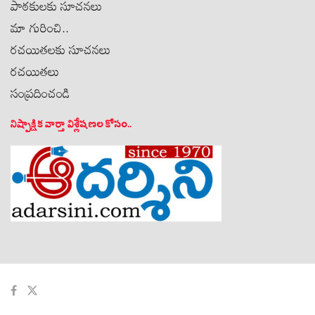
పాఠకులకు సూచనలు
మా గురించి..
రచయితలకు సూచనలు
రచయితలు
సంప్రదించండి
నిష్పాక్షిక వార్తా విశ్లేషణల కోసం..