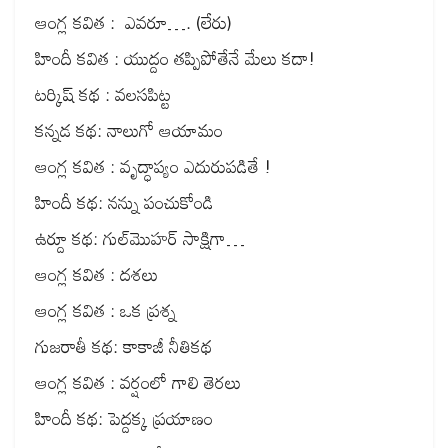
ఆంగ్ల కవిత : ఎవరూ…. (లేరు)
హిందీ కవిత : యుద్దం తప్పిపోతేనే మేలు కదా!
టర్కిష్ కథ : వలసపిట్ట
కన్నడ కథ: నాలుగో ఆయామం
ఆంగ్ల కవిత : వృద్ధాప్యం ఎదురుపడితే !
హిందీ కథ: నన్ను పంచుకోండి
ఉర్దూ కథ: గుల్‌మొహర్ సాక్షిగా…
ఆంగ్ల కవిత : దశలు
ఆంగ్ల కవిత : ఒక ప్రశ్న
గుజరాతీ కథ: కాకాజీ నీతికథ
ఆంగ్ల కవిత : వర్షంలో గాలి తెరలు
హిందీ కథ: పెద్దక్క ప్రయాణం