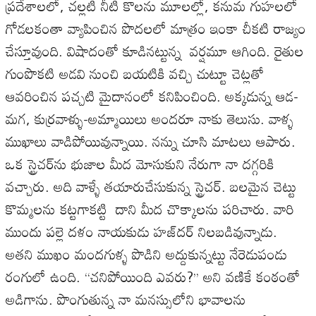
ప్రదేశాలలో, చల్లటి నీటి కొలను మూలల్లో, కనుమ గుహలలో
గోడలకంతా వ్యాపించిన పొదలలో మాత్రం ఇంకా చీకటి రాజ్యం
చేస్తూవుంది. విషాదంతో కూడినట్టున్న వర్షమూ ఆగింది. రైతుల
గుంపొకటి అడవి నుంచి బయటికి వచ్చి చుట్టూ చెట్లతో
ఆవరించిన పచ్చటి మైదానంలో కనిపించింది. అక్కడున్న ఆడ-
మగ, కుర్రవాళ్ళు-అమ్మాయిలు అందరూ నాకు తెలుసు. వాళ్ళ
ముఖాలు వాడిపోయివున్నాయి. నన్ను చూసి మాటలు ఆపారు.
ఒక స్ట్రెచర్‌ను భుజాల మీద మోసుకుని నేరుగా నా దగ్గరికి
వచ్చారు. అది వాళ్ళే తయారుచేసుకున్న స్ట్రెచర్‌. బలమైన చెట్టు
కొమ్మలను కట్టగాకట్టి దాని మీద చొక్కాలను పరిచారు. వారి
ముందు పల్లె దళం నాయకుడు హజ్‌దర్‌ నిలబడివున్నాడు.
అతని ముఖం మందగుళ్ళ పొడిని అద్దుకున్నట్టు నేరెడుపండు
రంగులో ఉంది. ‘‘చనిపోయింది ఎవరు?’’ అని వణికే కంఠంతో
అడిగాను. పొంగుతున్న నా మనస్సులోని భావాలను