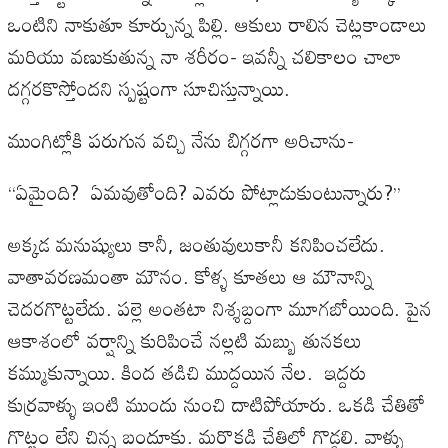
ఒంటిని నాకుతూ కూర్చున్న పిల్లి. ఆకులు రాలిన చెట్లకాండాలు
మరియు వణుకుతున్న నా శరీరం- ఇవన్నీ చలికాలం చాలా
దగ్గరకొస్తోందని స్పష్టంగా సూచిస్తున్నాయి.
ముంగిట్లోకి పరుగున వచ్చి నేను బిగ్గరగా అరిచాను-
‘‘ఏమైంది? ఏమవుతోంది? ఎవరు పోట్లాడుకుంటున్నారు?’’
అక్కడ మనుష్యులు కానీ, జంతువులుకానీ కనిపించలేదు.
వాతావరణమంతా మౌనం. కోళ్ళ కూతలు ఆ మౌనాన్ని
చెదరగొట్టలేదు. పల్లె అంతటా నిశ్శబ్దంగా మూగబోయింది. పైన
ఆకాశంలో వర్షాన్ని కురిపించే నల్లటి మబ్బు తునకలు
కమ్ముకున్నాయి. కింద తడిచి ముద్దయిన నేల. ఇద్దరు
కుర్రవాళ్ళు ఇంటి ముందు నుంచి దాటిపోయారు. ఒకడి చేతితో
గొట్టం లేని చిన్న బందూకు. మరొకడి చేతిలో గొడ్డలి. వాళ్ళు