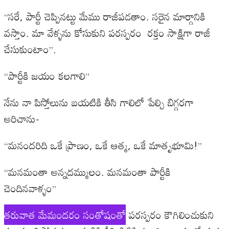
‘‘సరే, పార్టీ చెప్పినట్టు మేము రాజీపడతాం. సరైన మార్గానికి
వస్తాం. మా వేళ్ళను కోసుకుని పరస్పరం రక్తం సాక్షిగా రాజీ
చేసుకుంటాం’’.
‘‘పార్టీకి జయం కలగాలి’’
నేను నా పిస్తోలును బయటికి తీసి గాలిలో పేల్చి బిగ్గరగా
అరిచాను-
‘‘మనందరిది ఒకే ప్రాణం, ఒకే ఆత్మ, ఒకే మాతృభూమి!’’
‘‘మనమంతా అన్నదమ్ములం. మనమంతా పార్టీకి
చెందినవాళ్ళం’’
తరువాత మేమందరం సంతోషంతో
పరస్పరం కౌగిలించుకుని