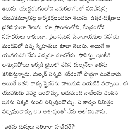
తెలుసు. యుద్ధరంగంలోని వెనుకభాగంలో పనిచేస్తున్న
యువకమ్యూనిస్టు కార్యకర్తలందరూ తెలుసు. ఉత్తర-దక్షిణాల
ప్రతినిధులూ తెలుసు. మా ప్రాంతంలోని, కేంద్రంలోని
సహచరులు కాకుండా, ప్రధానమైన సేనానాయకుల సహాయ
మండలిలో ఉన్న స్నేహితులు కూడా తెలుసు. అయితే ఆ
యువకుడిని నేను ఎన్నడూ చూడలేదు. ఫాసిస్ట్లు ఇటలీకి
లాక్కునిపోయి అక్కడి జైలులో వేసిన దుల్కన్‌లా ఇతను
కనిపిస్తున్నాడు. దుల్కన్‌ సన్నటి శరీరంతో పొట్టిగా ఉండేవాడు.
అయితే ఇతని కాళ్ళు స్ట్రెచర్‌ను దాటుకుని బయటికి వచ్చాయి. ఈ
యువకుడు ఎవరై ఉండొచ్చు. ఐదుమంది నాజీలను చంపిన
ఇతను ఎక్కడి నుంచి వచ్చివుండొచ్చు. ఏ కార్యం నిమిత్తం
వచ్చివుండొచ్చు అని ఆశ్చర్యంతో నేను ఆలోచించాను.
‘‘ఇతను దుస్తులు వెతికారా హజ్‌దర్‌?’’