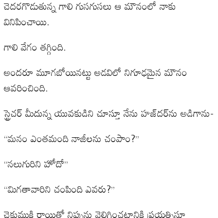
చెదరగొడుతున్న గాలి గుసగుసలు ఆ మౌనంలో నాకు
వినిపించాయి.
గాలి వేగం తగ్గింది.
అందరూ మూగబోయినట్టు అడవిలో నిగూఢమైన మౌనం
ఆవరించింది.
స్ట్రెచర్‌ మీదున్న యువకుడిని చూస్తూ నేను హజ్‌దర్‌ను అడిగాను-
‘‘మనం ఎంతమంది నాజీలను చంపాం?’’
‘‘నలుగురిని హోదో’’
‘‘మిగతావారిని చంపింది ఎవరు?’’
చెకుముకి రాయితో నిప్పును వెలిగించటానికి ప్రయత్నిస్తూ