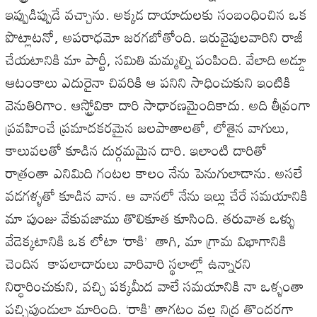
ఇప్పుడిప్పుడే వచ్చాను. అక్కడ దాయాదులకు సంబంధించిన ఒక
పొట్లాటనో, అపరాధమో జరగబోతోంది. ఇరువైపులవారిని రాజీ
చేయటానికి మా పార్టీ, సమితి మమ్మల్ని పంపింది. వేలాది అడ్డూ
ఆటంకాలు ఎదురైనా చివరికి ఆ పనిని సాధించుకుని ఇంటికి
వెనుతిరిగాం. ఆస్ట్రోవికా దారి సాధారణమైందికాదు. అది తీవ్రంగా
ప్రవహించే ప్రమాదకరమైన జలపాతాలతో, లోతైన వాగులు,
కాలువలతో కూడిన దుర్గమమైన దారి. ఇలాంటి దారితో
రాత్రంతా ఎనిమిది గంటల కాలం నేను పెనుగులాడాను. అసలే
వడగళ్ళతో కూడిన వాన. ఆ వానలో నేను ఇల్లు చేరే సమయానికి
మా పుంజు వేకువజాము తొలికూత కూసింది. తరువాత ఒళ్ళు
వేడెక్కటానికి ఒక లోటా ‘రాకి’ తాగి, మా గ్రామ విభాగానికి
చెందిన కాపలాదారులు వారివారి స్థలాల్లో ఉన్నారని
నిర్ధారించుకుని, వచ్చి పక్కమీద వాలే సమయానికి నా ఒళ్ళంతా
పచ్చిపుండులా మారింది. ‘రాకి’ తాగటం వల్ల నిద్ర తొందరగా