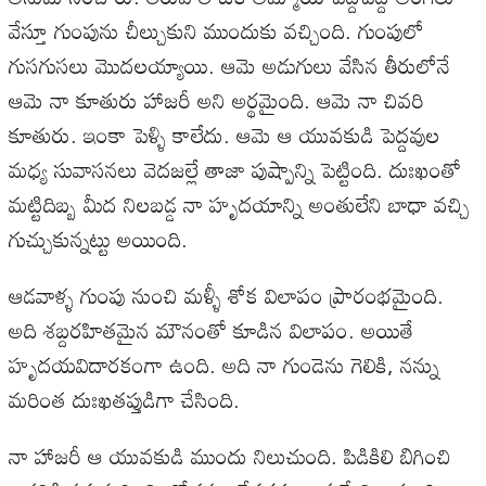
వేస్తూ గుంపును చీల్చుకుని ముందుకు వచ్చింది. గుంపులో
గుసగుసలు మొదలయ్యాయి. ఆమె అడుగులు వేసిన తీరులోనే
ఆమె నా కూతురు హాజరీ అని అర్థమైంది. ఆమె నా చివరి
కూతురు. ఇంకా పెళ్ళి కాలేదు. ఆమె ఆ యువకుడి పెద్దవుల
మధ్య సువాసనలు వెదజల్లే తాజా పుష్పాన్ని పెట్టింది. దుఃఖంతో
మట్టిదిబ్బ మీద నిలబడ్డ నా హృదయాన్ని అంతులేని బాధా వచ్చి
గుచ్చుకున్నట్టు అయింది.
ఆడవాళ్ళ గుంపు నుంచి మళ్ళీ శోక విలాపం ప్రారంభమైంది.
అది శబ్దరహితమైన మౌనంతో కూడిన విలాపం. అయితే
హృదయవిదారకంగా ఉంది. అది నా గుండెను గెలికి, నన్ను
మరింత దుఃఖతప్తుడిగా చేసింది.
నా హాజరీ ఆ యువకుడి ముందు నిలుచుంది. పిడికిలి బిగించి