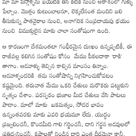
మా మా పిస్తోళ్ళను బయటికి తీసి కిటికి నుంచి ఆకాశంలో గుళ్ళు
పేల్చాం. మొత్తం కుటుంబాలనూ, లెక్కలేనంత మందిని బలి
తీసుకున్న పాతవైరాల నుంచి, అనాగరిక సంప్రదాయపు భయం
నుంచి విముక్తులైన మాకు చాలా సంతోషంగా ఉంది.
ఆ కారణంగా దేశమంతటా గంభీరమైన దుఃఖం ఉన్నప్పటికీ, ఈ
రాజీవల్ల కలిగిన సంతోషం కోసం మేము పీకలదాకా ‘రాకి’
తాగాం. ఆడవాళ్ళు తెచ్చిన కాల్చిన మాంసం తిన్నాం.
ఆడవాళ్ళందరికి తమ సంతోషాన్ని నిగ్రహించుకోవటం
కష్టమైంది. తరువాత మేము ఒకరి చేతులు మరొకరు పట్టుకుని
నృత్యం చేశాం. పరస్పరం భుజాల మీద చేతులు వేసి పాటలు
పాడాం. మాలో మాకు ఐకమత్యం, సోదర భావం
ఉన్నంతవరకు మాకు ఎవరి భయమూ లేదు. యుద్ధం
ప్రజ్వలించనీ, కొండమీది గాలి గర్జించనీ, దాని గర్జన అడవులలో
ప్రతిధ్వనించనీ, కష్టాలతో నిండిన దారి ఎంత దీర్ఘమైనా కానీ,