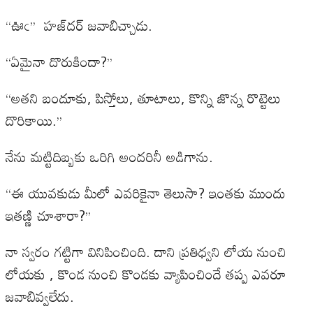
‘‘ఊఁ’’ హజ్‌దర్‌ జవాబిచ్చాడు.
‘‘ఏమైనా దొరుకిందా?’’
‘‘అతని బందూకు, పిస్తోలు, తూటాలు, కొన్ని జొన్న రొట్టెలు
దొరికాయి.’’
నేను మట్టిదిబ్బకు ఒరిగి అందరినీ అడిగాను.
‘‘ఈ యువకుడు మీలో ఎవరికైనా తెలుసా? ఇంతకు ముందు
ఇతణ్ణి చూశారా?’’
నా స్వరం గట్టిగా వినిపించింది. దాని ప్రతిధ్వని లోయ నుంచి
లోయకు , కొండ నుంచి కొండకు వ్యాపించిందే తప్ప ఎవరూ
జవాబివ్వలేదు.