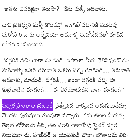
‘‘ఇతను ఎవరికైనా తెలుసా?’’ నేను మళ్ళీ అరిచాను.
దాని ప్రతిధ్వని మళ్ళీ కొండల్లో అణగిపోవటానికి మునుపు
మరోసారి నాకు ఆల్బేనియా ఆడవాళ్ళ మనోవేదనతో కూడిన
రోదన వినిపించింది.
‘‘దగ్గరికి వచ్చి బాగా చూడండి. బహుశా మీకు తెలిసివుండొచ్చు.
మగవాళ్ళు ఒకరి తరువాత ఒకరు వచ్చి చూడండి… తరువాత
ఆడవాళ్ళు చూడండి. దగ్గరికి… ఇంకా దగ్గరికి వచ్చి ఈ
కుర్రవాడిని చూడండి… ఈ వీరయోధుడిని బాగా చూడండి’’
పర్వతప్రాంతాల ప్రజలకే
ప్రత్యేమైన భారమైన అడుగులువేస్తూ
మొదట పురుషులు గుంపుగా వచ్చారు. తమ తలల మీదున్న
తెల్లటి టోపిలను తీసి, తల వంచి చాలాసేపు స్ట్రెచర్‌ దగ్గర
నిలుచున్నారు. హజ్‌దర్‌ ఆ యువకుడి చొక్కా బొత్తాలను విప్పి