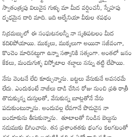
స్వాతంత్య్రపు విలువైన గుళ్ళు మా మీద వర్షించనీ, స్నేహపు
దృఢమైన దారి మాది. ఇది ఆల్బేనియా వీరుల శపథం
నిద్రమబ్బులో ఈ సంఘటనలన్నీ నా స్మతిపటలం మీద
కదిలిపోయాయి. ముక్కలు, ముక్కలుగా అయినా సజీవంగా,
కొంచెం మారినట్టుగా ఉన్నా సత్యానికి సత్యంగా. అంతలో జనం
కేకలు, మందుగుళ్ళ విస్ఫోటాల శబ్దాలు నన్ను తట్టి లేపాయి.
నేను వెంటనే లేచి కూర్చున్నాను. బట్టలు వేసుకునే అవసరమే
లేదు. ఎందుకంటే నాజీలు దాడి చేసిన రోజు నుంచి ప్రతి రాత్రీ
తొడుక్కున్న దుస్తులతో, వేసుకున్న బూట్లతోనే నేను
పడుకుంటున్నాను. అందువల్ల లేవగానే పొడువైన నా
బందూకును తీసుకున్నాను. తూటాలతో నిండిన బెల్టును
నడుముకు బిగించాను. తన ప్రశాంతతకు భంగం కలగటంతో
తన గూడు నుంచి బయటికి వచ్చిన ఏదో రాత్రి పక్షిలా