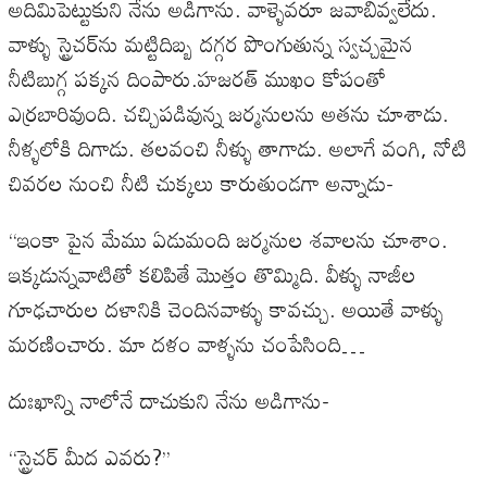
అదిమిపెట్టుకుని నేను అడిగాను. వాళ్ళెవరూ జవాబివ్వలేదు.
వాళ్ళు స్ట్రెచర్‌ను మట్టిదిబ్బ దగ్గర పొంగుతున్న స్వచ్చమైన
నీటిబుగ్గ పక్కన దింపారు.హజరత్‌ ముఖం కోపంతో
ఎర్రబారివుంది. చచ్చిపడివున్న జర్మనులను అతను చూశాడు.
నీళ్ళలోకి దిగాడు. తలవంచి నీళ్ళు తాగాడు. అలాగే వంగి, నోటి
చివరల నుంచి నీటి చుక్కలు కారుతుండగా అన్నాడు-
‘‘ఇంకా పైన మేము ఏడుమంది జర్మనుల శవాలను చూశాం.
ఇక్కడున్నవాటితో కలిపితే మొత్తం తొమ్మిది. వీళ్ళు నాజీల
గూఢచారుల దళానికి చెందినవాళ్ళు కావచ్చు. అయితే వాళ్ళు
మరణించారు. మా దళం వాళ్ళను చంపేసింది…
దుఃఖాన్ని నాలోనే దాచుకుని నేను అడిగాను-
‘‘స్ట్రెచర్‌ మీద ఎవరు?’’