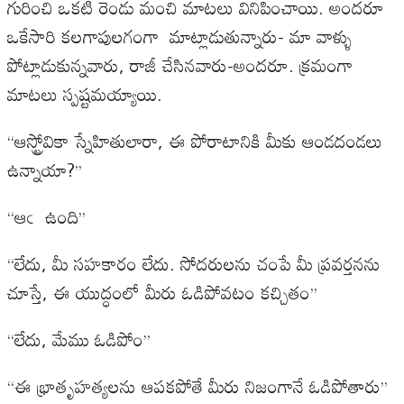
గురించి ఒకటి రెండు మంచి మాటలు వినిపించాయి. అందరూ
ఒకేసారి కలగాపులగంగా మాట్లాడుతున్నారు- మా వాళ్ళు
పోట్లాడుకున్నవారు, రాజీ చేసినవారు-అందరూ. క్రమంగా
మాటలు స్పష్టమయ్యాయి.
‘‘ఆస్ట్రోవికా స్నేహితులారా, ఈ పోరాటానికి మీకు ఆండదండలు
ఉన్నాయా?’’
‘‘ఆఁ ఉంది’’
‘‘లేదు, మీ సహకారం లేదు. సోదరులను చంపే మీ ప్రవర్తనను
చూస్తే, ఈ యుద్ధంలో మీరు ఓడిపోవటం కచ్చితం’’
‘‘లేదు, మేము ఓడిపోం’’
‘‘ఈ భ్రాతృహత్యలను ఆపకపోతే మీరు నిజంగానే ఓడిపోతారు’’