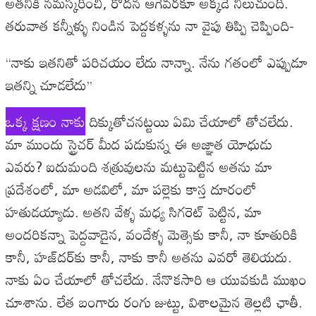
అతనికి నమస్కరించి, రోదన ఆగేవరకూ అక్కడే నిలుచుంది.
తరువాత కన్నీళ్ళు నిండిన పెద్దకళ్ళను నా వైపు తిప్పి చెప్పింది-
‘‘నాకు ఇతనితో పరిచయం లేదు నాన్నా. నేను గతంలో ఎప్పుడూ
ఇతన్ని చూడలేదు’’
ఒక్క క్షణం నాకు
దిక్కుతోచనట్టయి ఏమి చేయాలో తోచలేదు.
మా ముందు స్ట్రెచర్‌ మీద పడుకున్న ఈ అజ్ఞాత యోధుడు
ఎవరు? ఐదుమంది శత్రువులను మట్టుపెట్టిన అతను మా
ప్రదేశంలో, మా అడవిలో, మా పల్లెకు కాస్త దూరంలో
హతుడయ్యాడు. అతని వేళ్ళ మధ్య సిగరెట్‌ పెట్టిన, మా
అందరికన్నా పెద్దవాడైన, వందేళ్ళ మెత్సెకు కానీ, నా కూతురికి
కానీ, హజ్‌దర్‌కు కానీ, నాకు కానీ అతను ఎవరో తెలియదు.
నాకు ఏం చేయాలో తోచలేదు. నేనొకసారి ఆ యువకుడి ముఖం
చూశాను. లేత బంగారు రంగు జుట్టు, విశాలమైన తెల్లటి ఛాతీ.