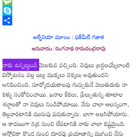
WhatsApp
Message
Skype
Share
ఆల్బేనియా మూలం : ఫత్‌మీర్‌ గజాత
అనువాదం: రంగనాథ రామచంద్రరావు
నాకు ఉన్నట్టుండి
మెలకువ వచ్చింది. చెవులు బ్రద్ధలయ్యేలాంటి
విస్ఫోటనం వల్ల ఇల్లు ముక్కలు చెక్కలు అవుతుందని
అనిపించింది. సూర్యోదయకాలపు గుచ్చుకునే వెలుతురుకు నా
కళ్ళు సంకోచించాయి. జనాల కేకలు, ప్రేల్చుతున్న తూటాల
శబ్దాలతో నా చెవులు నిండిపోయాయి. నేను చాలా ఆలస్యంగా,
తెల్లవారటానికి మునుపు పడుకున్నాను. బాగా అలసిపోయాను.
ఆ కారణంగా నిద్ర నుంచి లేవటానికి నాకు చాలా కష్టమైంది.
ఆస్ట్రోవికా కొండ నుంచి దూరపు ప్రయాణాన్ని ముగించి నేను