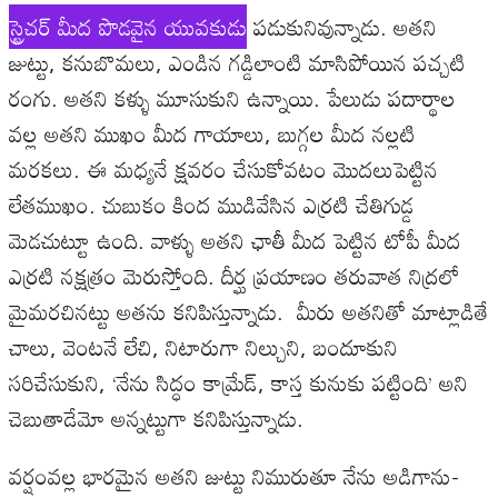
స్ట్రెచర్‌ మీద పొడవైన యువకుడు
పడుకునివున్నాడు. అతని
జుట్టు, కనుబొమలు, ఎండిన గడ్డిలాంటి మాసిపోయిన పచ్చటి
రంగు. అతని కళ్ళు మూసుకుని ఉన్నాయి. పేలుడు పదార్థాల
వల్ల అతని ముఖం మీద గాయాలు, బుగ్గల మీద నల్లటి
మరకలు. ఈ మధ్యనే క్షవరం చేసుకోవటం మొదలుపెట్టిన
లేతముఖం. చుబుకం కింద ముడివేసిన ఎర్రటి చేతిగుడ్డ
మెడచుట్టూ ఉంది. వాళ్ళు అతని ఛాతీ మీద పెట్టిన టోపీ మీద
ఎర్రటి నక్షత్రం మెరుస్తోంది. దీర్ఘ ప్రయాణం తరువాత నిద్రలో
మైమరచినట్టు అతను కనిపిస్తున్నాడు. మీరు అతనితో మాట్లాడితే
చాలు, వెంటనే లేచి, నిటారుగా నిల్చుని, బందూకుని
సరిచేసుకుని, ‘నేను సిద్ధం కామ్రేడ్‌, కాస్త కునుకు పట్టింది’ అని
చెబుతాడేమో అన్నట్టుగా కనిపిస్తున్నాడు.
వర్షంవల్ల భారమైన అతని జుట్టు నిమురుతూ నేను అడిగాను-