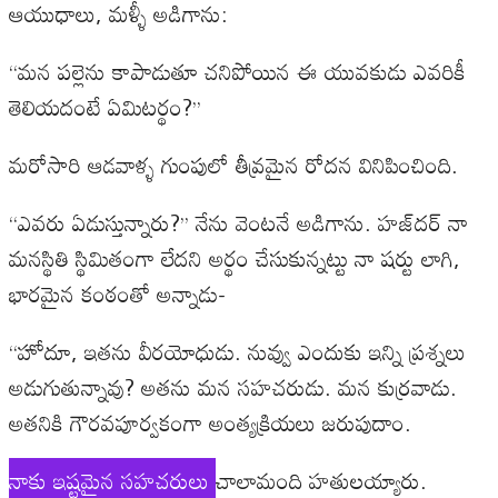
ఆయుధాలు, మళ్ళీ అడిగాను:
‘‘మన పల్లెను కాపాడుతూ చనిపోయిన ఈ యువకుడు ఎవరికీ
తెలియదంటే ఏమిటర్థం?’’
మరోసారి ఆడవాళ్ళ గుంపులో తీవ్రమైన రోదన వినిపించింది.
‘‘ఎవరు ఏడుస్తున్నారు?’’ నేను వెంటనే అడిగాను. హజ్‌దర్‌ నా
మనస్థితి స్థిమితంగా లేదని అర్థం చేసుకున్నట్టు నా షర్టు లాగి,
భారమైన కంఠంతో అన్నాడు-
‘‘హోదూ, ఇతను వీరయోధుడు. నువ్వు ఎందుకు ఇన్ని ప్రశ్నలు
అడుగుతున్నావు? అతను మన సహచరుడు. మన కుర్రవాడు.
అతనికి గౌరవపూర్వకంగా అంత్యక్రియలు జరుపుదాం.
నాకు ఇష్టమైన సహచరులు
చాలామంది హతులయ్యారు.