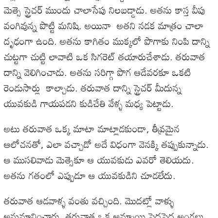
మెత్సె స్ట్రెచర్‌ ముందు చాలాసేపు నిలబడ్డాడు. అతను కాస్త వీపు
వంగివున్న పొట్టి మనిషి. అయినా అతని నడక మాత్రం చాలా
దృఢంగా ఉంది. అతను కాగితం ముక్కలో పొగాకు నింపి దాన్ని
చుట్టగా చుట్టి లావాటి ఒక సిగరెట్‌ తయారుచేశాడు. తరువాత
దాన్ని వెలిగించాడు. అతను సరిగ్గా పొగ ఆడేవరకూ ఒకటి
రెండుసార్లు కాల్చాడు. తరువాత దాన్ని స్ట్రెచర్‌ మీదున్న
యువకుడి గాయపడని కుడిచేతి వేళ్ళ మధ్య పెట్టాడు.
అటు తరువాత ఒక్క మాటా మాట్లాడకుండా, తీవ్రమైన
ఆలోచనతో, ఎలా వచ్చాడో అదే విధంగా వెనక్కి తప్పుకున్నాడు.
ఆ ముసలివాడు మెత్సెకూ ఆ యువకుడు ఎవరో తెలియదు.
అతను గతంలో ఎప్పుడూ ఆ యువకుడిని చూడలేదు.
తరువాత ఆడవాళ్ళ వంతు వచ్చింది. మొదట్లో వాళ్ళు
అనుమానించారు. తరువాత ఒక అమ్మాయి పెద్దపెద్ద అంగలు