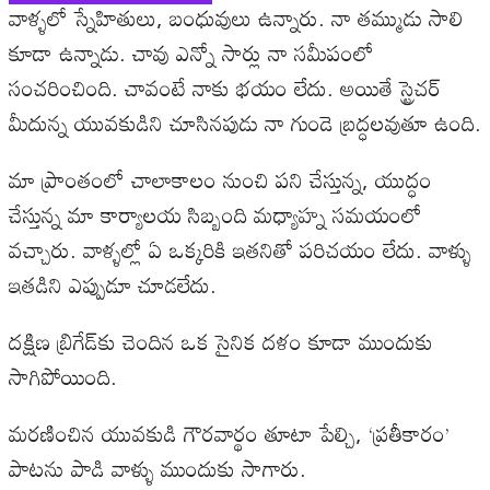
వాళ్ళలో స్నేహితులు, బంధువులు ఉన్నారు. నా తమ్ముడు సాలి
కూడా ఉన్నాడు. చావు ఎన్నో సార్లు నా సమీపంలో
సంచరించింది. చావంటే నాకు భయం లేదు. అయితే స్ట్రెచర్‌
మీదున్న యువకుడిని చూసినపుడు నా గుండె బ్రద్ధలవుతూ ఉంది.
మా ప్రాంతంలో చాలాకాలం నుంచి పని చేస్తున్న, యుద్ధం
చేస్తున్న మా కార్యాలయ సిబ్బంది మధ్యాహ్న సమయంలో
వచ్చారు. వాళ్ళల్లో ఏ ఒక్కరికి ఇతనితో పరిచయం లేదు. వాళ్ళు
ఇతడిని ఎప్పుడూ చూడలేదు.
దక్షిణ బ్రిగేడ్‌కు చెందిన ఒక సైనిక దళం కూడా ముందుకు
సాగిపోయింది.
మరణించిన యువకుడి గౌరవార్థం తూటా పేల్చి, ‘ప్రతీకారం’
పాటను పాడి వాళ్ళు ముందుకు సాగారు.