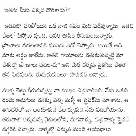
‘‘ఇతను మీకు ఎక్కడ దొరికాడు?’’
‘‘అడవిలో చనిపోయిన ఒక నాజి శవం మీద పడివున్నాడు. అతని
చేతిలో పిస్తోలు వుంది. చివరి ఊపిరి తీసుకుంటున్నాడు.
ప్రాణాలు వదలటానికి ముందు ఏదో చెప్పాడు. అయితే అది
మాకు అర్థం కాలేదు. అతని గాయాలను వెతుకుతున్నట్టే మా
చేతుల్లో ప్రాణాలు వదిలాడు’’ అని మేక చర్మపు పైకోటు చేతితో
తన పెదవులను తుడుచుకుంటూ హజ్‌దర్‌ అన్నాడు.
ముళ్ళ చెట్టు గీరుకున్నట్టు నా ముఖం ఎర్రబారింది. నేను ఒకటి
రెండు అడుగులు వెనక్కు వచ్చి మళ్ళీ ఆ స్ట్రెచర్‌ను చూశాను. ఆ
తొందరలో నా బందూకునే చేజార్చుకుని నేను పడబోయాను.
తరువాత అక్కడున్న రైతులలోని, మగవాళ్ళు, కుర్రవాళ్ళు స్ట్రెచర్‌
దగ్గరికి వచ్చారు. వాళ్ళల్లో ఎక్కువ మంది ఆయుధాలు