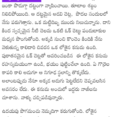
ఇంకా పొడుగ్గా దట్టంగా వ్యాపించాయి. తూటాల శబ్దం
నిలిచిపోయింది. ఆ దట్టమైన అడవి చెట్ల, పొదల సందులలో
నేను పరుగెత్తాను. ఒక మట్టిదిబ్బ ముందు నిలుచున్నాను. దాని
కింద స్వచ్చమైన నీటి చెలమ ఒకటి ఓక్‌ చెట్టు పండుటాకుల
మధ్యన పొంగుతోంది. అక్కడి నుంచి కొంచెం కిందికి నేను
వెళుతున్న కాలిదారి చివరన ఒక లోతైన కనుమ ఉంది.
పురాతనమైన ఓక్‌ చెట్లతో ఆవరించబడిన ఈ లోతైన కనుమ
రహస్యమయంగా ఉండి, భయం పుట్టించేలా ఉంది. ఏ గొర్రెల
కాపరి కాలి అడుగూ ఆ నిగూఢ స్థలాన్ని తొక్కలేదు.
అలాంటప్పుడు నేనూ అక్కడ అడుగు పెట్టలేదని చెప్పవలసిన
అవసరం లేదు. ఈ కనుమ అంచులో ఇద్దరు నాజీలను
చూశాను. వాళ్ళు చచ్చిపడివున్నారు.
ఉదయపు పొగమంచు నెమ్మదిగా కరుగుతోంది. లోతైన