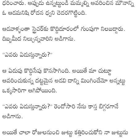
ధరించారు. ఆప్పుడు ఉన్నట్టుండి మమ్మల్ని ఆవరించిన మౌనాన్ని
ఓ ఆడమనిషి రోదన ధ్వని చెదరగొట్టింది.
ఆడవాళ్ళంతా స్ట్రెచర్‌కు కొద్దిదూరంలో గుంపుగా నిలబడ్డారు.
దిబ్బమీద నిల్చున్నవారిని అడిగాను.
‘‘ఎవరు ఏడుస్తున్నారు?’’
ఆ ఏడుపు కొద్దిసేపు కొనసాగింది. అయితే మా చుట్టూ
ఆవరించుకున్న దట్టమైన అడవి దాన్ని మింగిందేమో అన్నట్టు
ఒక్కసారిగా ఆగిపోయింది.
‘‘ఎవరు ఏడుస్తున్నారు?’’ రెండోసారి నేను కాస్త బిగ్గరగానే
అడిగాను.
అయితే చాలా రోజులనుంచి జుట్టు కత్తిరించుకోని నా జుట్టును