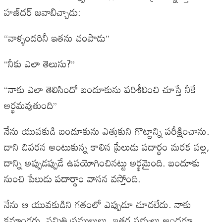
హజ్‌దర్‌ జవాబిచ్చాడు:
‘‘వాళ్ళందరినీ ఇతను చంపాడు’’
‘‘నీకు ఎలా తెలుసు?’’
‘‘నాకు ఎలా తెలిసిందో బందూకును పరిశీలించి చూస్తే నీకే
అర్థమవుతుంది’’
నేను యువకుడి బందూకును ఎత్తుకుని గొట్టాన్ని పరీక్షించాను.
దాని చివరన అంటుకున్న కాలిన ప్రేలుడు పదార్థం మరక వల్ల,
దాన్ని అప్పుడప్పుడే ఉపయోగించినట్టు అర్థమైంది. బందూకు
నుంచి పేలుడు పదార్థాం వాసన వస్తోంది.
నేను ఆ యువకుడిని గతంలో ఎప్పుడూ చూడలేదు. నాకు
కమాండర్లు, సమితి ప్రముఖులు, ఇతర సభ్యులు అందరూ