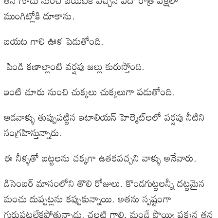
ముంగిట్లోకి దూకాను.
బయట గాలి ఊళ పెడుతోంది.
పిండి కణాల్లాంటి వర్షపు జల్లు కురుస్తోంది.
ఇంటి చూరు నుంచి చుక్కలు చుక్కలుగా పడుతోంది.
ఆడవాళ్ళు తుప్పుపట్టిన ఇటాలియన్‌ హెల్మెట్‌లలో వర్షపు నీటిని
సంగ్రహిస్తున్నారు.
ఈ నీళ్ళతో బట్టలను చక్కగా ఉతకవచ్చని వాళ్ళు అనేవారు.
డిసెంబర్‌ మాసంలోని తొలి రోజులు. కొండగుట్టలన్నీ దట్టమైన
మంచు దుప్పట్లను కప్పుకున్నాయి. అతను స్పష్టంగా
గుర్తుపట్టలేకపోతున్నాడు. చల్లటి గాలి, మండే పొయ్యి పక్కన తన