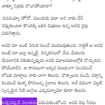
వాళ్ళూ నిద్రకు లొంగిపోయారా?
‘పదవయ్యా హోదో, ముందుకు పదా’ అని నాకు నేనే
చెప్పుకుంటూ కొండెక్కి ఇతర మిత్రులు ఉన్న అడివి వైపు
పరుగెత్తాను.
అడవి మా ఇంటి వెనుక నుంచే మొదలవుతుంది. నాకైతే ఆ అడవి
అంటే మా ఇల్లు ఉన్నట్టే. చిన్నతనంలో నేను మేకలను
మేపటానికి వెళుతున్నప్పుడు అడవి మూలమూలల్లోకి చొచ్చుకుని
పోయేవాడిని. ఆ కారణంగా అక్కడ సులభంగా సంచరించే
లోపలి మార్గాలు నాకు బాగా తెలుసు. చొక్కాలను చింపే, రక్తాన్ని
చిందించే ముళ్ళ పొదలున్న స్థలాలు తెలుసు. అదే విధంగా చల్లటి
స్వచ్ఛమైన నీటి బుగ్గలు ఎక్కడున్నాయో కూడా తెలుసు.
అప్పుడప్పుడే వెలుతురు
పరుచుకుంటోంది. అడవి చెట్ల నీడలు