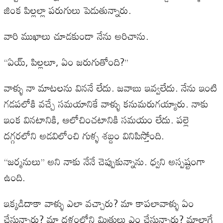
జింక పిల్లల్లా పరుగులు పెడుతున్నారు.
వారి ముఖాలు చూడకుండా నేను అరిచాను.
‘‘ఏయ్‌, పిల్లలూ, ఏం జరుగుతోంది?’’
వాళ్ళు నా మాటలను విననే లేదు. జవాబు ఇవ్వలేదు. నేను ఇంటి
గడపలోకి వచ్చే సమయానికే వాళ్ళు కనుమరుగయ్యారు. నాకు
ఇంక వినటానికి, ఆలోచించటానికి సమయం లేదు. పల్లె
దగ్గరలోని అడవిలోంచి గుళ్ళ శబ్దం వినిపిస్తోంది.
‘‘జర్మనులు’’ అని నాకు నేనే చెప్పుకున్నాను. ధ్వని అస్పష్టంగా
ఉంది.
ఇక్కడిదాకా వాళ్ళు ఎలా వచ్చారు? మా కాపలావాళ్ళు ఏం
చేస్తున్నారు? మా దళంలోని మిత్రులు ఎం చేస్తున్నారు? మాలాగే