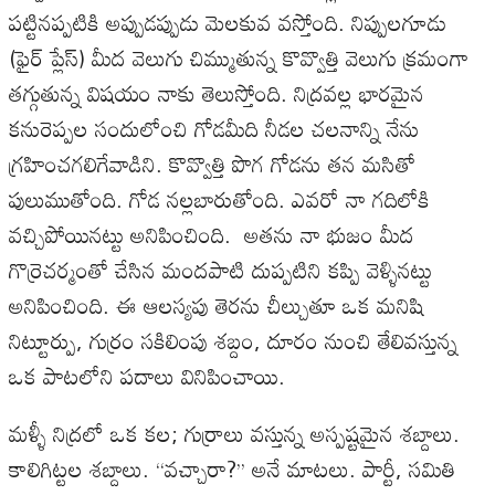
పట్టినప్పటికి అప్పుడప్పుడు మెలకువ వస్తోంది. నిప్పులగూడు
(ఫైర్‌ ప్లేస్‌) మీద వెలుగు చిమ్ముతున్న కొవ్వొత్తి వెలుగు క్రమంగా
తగ్గుతున్న విషయం నాకు తెలుస్తోంది. నిద్రవల్ల భారమైన
కనురెప్పల సందులోంచి గోడమీది నీడల చలనాన్ని నేను
గ్రహించగలిగేవాడిని. కొవ్వొత్తి పొగ గోడను తన మసితో
పులుముతోంది. గోడ నల్లబారుతోంది. ఎవరో నా గదిలోకి
వచ్చిపోయినట్టు అనిపించింది. అతను నా భుజం మీద
గొర్రెచర్మంతో చేసిన మందపాటి దుప్పటిని కప్పి వెళ్ళినట్టు
అనిపించింది. ఈ ఆలస్యపు తెరను చీల్చుతూ ఒక మనిషి
నిట్టూర్పు, గుర్రం సకిలింపు శబ్దం, దూరం నుంచి తేలివస్తున్న
ఒక పాటలోని పదాలు వినిపించాయి.
మళ్ళీ నిద్రలో ఒక కల; గుర్రాలు వస్తున్న అస్పష్టమైన శబ్దాలు.
కాలిగిట్టల శబ్దాలు. ‘‘వచ్చారా?’’ అనే మాటలు. పార్టీ, సమితి