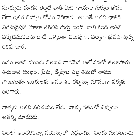
సూర్యుడు చూడని తెల్లటి ఛాతీ మీద గాయాల గుర్తుల కోసం
లేదా ఇతర చిహ్నాల కోసం వెతికాడు. అయితే అతని ఛాతికి
ఎడమవైపున తూటా తగిలిన గుర్తు ఉంది. దాని కింద అతని
పక్కటెముకలను దాటి ఒళ్ళంతా నిలువుగా, పల్చగా ప్రవహిస్తున్న
రక్తపు చార.
జనం అతని ముందు నిలబడి గాఢమైన ఆలోచనలో తలూపారు.
తరువాత దుఃఖం, ప్రేమ, ద్వేషాల వల్ల తమలో తాము
గొణుగుతూ ఇతరులకు అవకాశం కల్పిస్తూ మౌనంగా పక్కకు
జరిగారు.
వాళ్ళకు అతని పరిచయం లేదు. వాళ్ళు గతంలో ఎప్పుడూ
అతన్ని చూడలేదు.
పల్లెలో అందరికన్నా వయస్సులో పెద్దవాడు, పండు ముసలివాడు