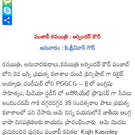
WhatsApp
Message
Skype
Share
పంజాబీ కవయిత్రి : అర్విందర్ కౌర్
అనువాదం : పి.శ్రీనివాస్ గౌడ్
రచయిత్రి, అనువాదకురాలు,కవయిత్రి అర్విందర్ కౌర్ పంజాబ్
లోని డెర బస్సి ప్రభుత్వ కళాశాల నుండి ప్రిన్సిపాల్ గా రిటైర్
అయ్యారు.చండీఘర్ లోని PGGCG – || లో ఇంగ్లిషు
సాహిత్యం, మీడియా స్టడీస్ లో అసోసియేట్ ప్రొఫెసర్ గా సేవలు
అందించడమే గాక దగ్గరదగ్గర 35 సంవత్సరాల పాటు ప్రభుత్వ
కళాశాలలో పని చేసారు.ఆమె చిన్న వయసులోనే జాతీయ ఆంగ్ల
భాషా దినపత్రికలకు రాయడం ప్రారంభించారు. ఆమె మొదట
ప్రచురించిన పుస్తకం పంజాబీ కవితల’ Kujh Kasoiley