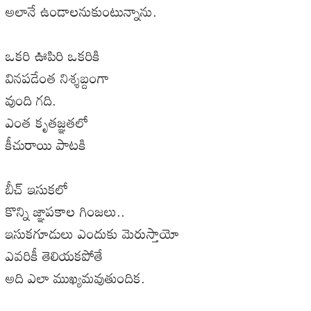
అలానే ఉండాలనుకుంటున్నాను.
ఒకరి ఊపిరి ఒకరికి
వినపడేంత నిశ్శబ్దంగా
వుంది గది.
ఎంత కృతజ్ఞతలో
కీచురాయి పాటకి
బీచ్ ఇసుకలో
కొన్ని జ్ఞాపకాల గింజలు..
ఇసుకగూడులు ఎందుకు మెరుస్తాయో
ఎవరికీ తెలియకపోతే
అది ఎలా ముఖ్యమవుతుందిక.