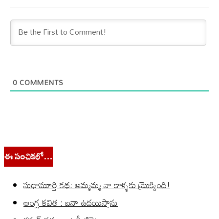
0
COMMENTS
ఈ సంచికలో…
సుధామూర్తి కథ: అమ్మమ్మ నా కాళ్ళకు మ్రొక్కింది!
ఆంగ్ల కవిత : ఐనా ఉదయిస్తాను