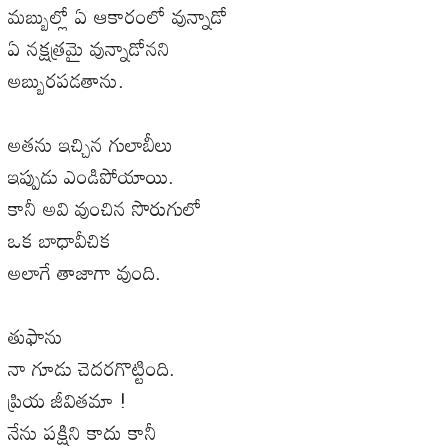
మబ్బుల్లో ఏ ఆకారంలో వున్నాడో
ఏ నక్షత్రమై వున్నాడోనని
అబ్బురపడతాను.
అతను ఇచ్చిన గులాబీలు
ఇప్పుడు ఎండిపోయాయి.
కానీ అవి వుంచిన సొరుగులో
ఒక బాధావీచిక
అలాగే తాజాగా వుంది.
తుఫాను
నా గూడు చెదరగొట్టింది.
ప్రియ జీవితమా !
నేను పక్షిని కాదు కానీ