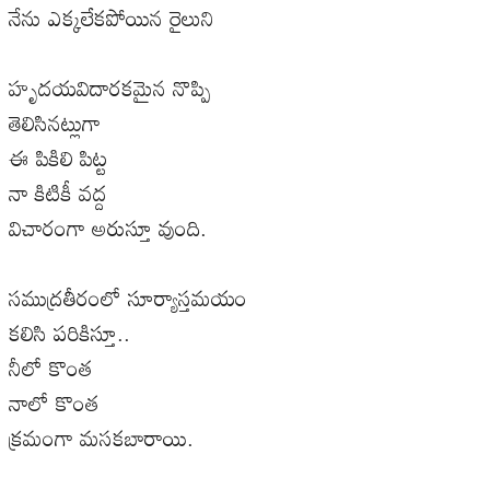
నేను ఎక్కలేకపోయిన రైలుని
హృదయవిదారకమైన నొప్పి
తెలిసినట్లుగా
ఈ పికిలి పిట్ట
నా కిటికీ వద్ద
విచారంగా అరుస్తూ వుంది.
సముద్రతీరంలో సూర్యాస్తమయం
కలిసి పరికిస్తూ..
నీలో కొంత
నాలో కొంత
క్రమంగా మసకబారాయి.