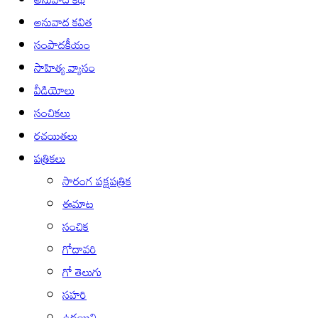
అనువాద కవిత
సంపాదకీయం
సాహిత్య వ్యాసం
వీడియోలు
సంచికలు
రచయితలు
పత్రికలు
సారంగ పక్షపత్రిక
ఈమాట
సంచిక
గోదావరి
గో తెలుగు
సహరి
ఉదయిని