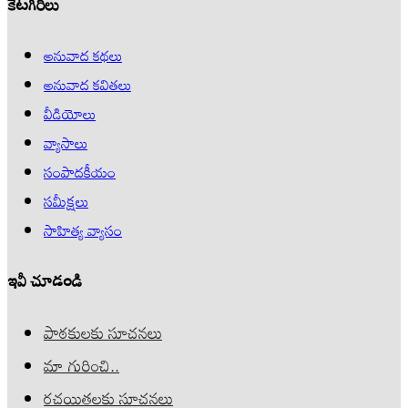
కేటగిరీలు
అనువాద కథలు
అనువాద కవితలు
వీడియోలు
వ్యాసాలు
సంపాదకీయం
సమీక్షలు
సాహిత్య వ్యాసం
ఇవీ చూడండి
పాఠకులకు సూచనలు
మా గురించి..
రచయితలకు సూచనలు