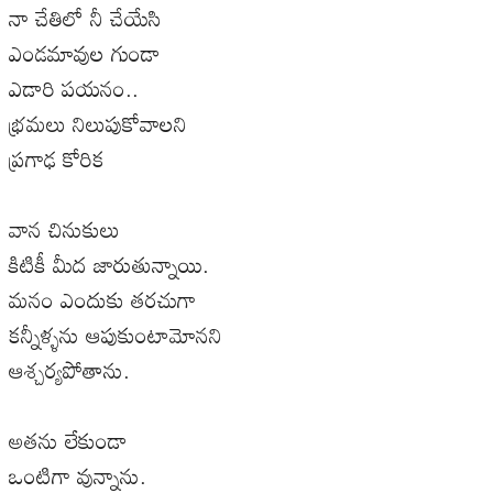
నా చేతిలో నీ చేయేసి
ఎండమావుల గుండా
ఎడారి పయనం..
భ్రమలు నిలుపుకోవాలని
ప్రగాఢ కోరిక
వాన చినుకులు
కిటికీ మీద జారుతున్నాయి.
మనం ఎందుకు తరచుగా
కన్నీళ్ళను ఆపుకుంటామోనని
ఆశ్చర్యపోతాను.
అతను లేకుండా
ఒంటిగా వున్నాను.