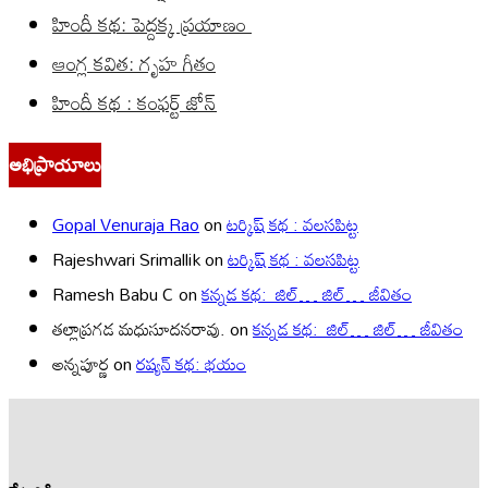
హిందీ కథ: పెద్దక్క ప్రయాణం
ఆంగ్ల కవిత: గృహ గీతం
హిందీ కథ : కంఫర్ట్ జోన్
అభిప్రాయాలు
Gopal Venuraja Rao
on
టర్కిష్ కథ : వలసపిట్ట
Rajeshwari Srimallik
on
టర్కిష్ కథ : వలసపిట్ట
Ramesh Babu C
on
కన్నడ కథ: జిల్… జిల్… జీవితం
తల్లాప్రగడ మధుసూదనరావు.
on
కన్నడ కథ: జిల్… జిల్… జీవితం
అన్నపూర్ణ
on
రష్యన్ కథ: భయం