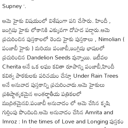
Supney ‘.
ఆమె హైకు విషయంలో విశేషంగా పని చేసారు. హిందీ ,
ఇంగ్లిషు హైకు లోకానికి ఎక్కువగా దోహద పడ్డారు.ఆమె
ప్రచురించిన పుస్తకాలలో రెండు హైకు పుస్తకాలు , Nimolian (
పంజాబీ హైకు ) మరియు పంజాబీ,ఇంగ్లిషు భాషలలో
ప్రచురించిన Dandelion Seeds వున్నాయి. ఇటీవల
Cherita అనే ఒక లఘు కవితా రూపాన్ని పంజాబీ,హిందీ
కవిత్వ పాఠకులకు పరిచయం చేస్తూ Under Rain Trees
అనే అనువాద పుస్తకాన్ని ప్రచురించారు.ఆమె హైకులు
ప్రతిష్టాత్మకమైన అంతర్జాతీయ పత్రికలలో
ముద్రితమైనవి.పంజాబీ అనువాదం లో ఆమె చేసిన కృషి
గుర్తింపు పొందింది.ఆమె అనువాదం చేసిన Amrita and
Imroz : In the times of Love and Longing పుస్తకం