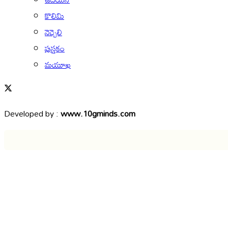
కొలిమి
నెచ్చెలి
పుస్తకం
మయూఖ
Developed by :
www.10gminds.com