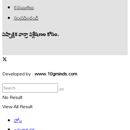
రచయితలు
సంప్రదించండి
నిష్పాక్షిక వార్తా విశ్లేషణల కోసం..
Developed by :
www.10gminds.com
No Result
View All Result
హోం
అనువాద కథ