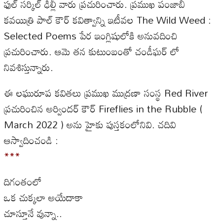
ఫుల్ సర్కిల్ ఢిల్లీ వారు ప్రచురించారు. ప్రముఖ పంజాబీ
కవయిత్రి పాల్ కౌర్ కవిత్వాన్ని ఇటీవల The Wild Weed :
Selected Poems పేర ఇంగ్లిషులోకి అనువదించి
ప్రచురించారు. ఆమె తన కుటుంబంతో చండీఘర్ లో
నివశిస్తున్నారు.
ఈ లఘురూప కవితలు ప్రముఖ ముద్రణా సంస్థ Red River
ప్రచురించిన అర్విందర్ కౌర్ Fireflies in the Rubble (
March 2022 ) అను హైకు పుస్తకంలోనివి. చదివి
ఆస్వాదించండి :
***
దిగంతంలో
ఒక చుక్కలా అయేదాకా
చూస్తూనే వున్నా..