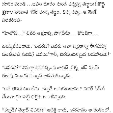
దూరం నుండి …బహు దూరం నుండి వస్తున్న శబ్దాలు! కొద్ది
క్షణాల తరవాత ‘బీప్’ మన్న శబ్దం. చిన్న నవ్వు. ఆ వెనకే
పలకరింపు-
“హెలోవ్…” చివరి అక్షరాన్ని సాగదీస్తూ… కొంటెగా…
ఉలిక్కిపడిందామె. ‘ఎవరది? ఎవరు అలా అక్షరాన్ని సాగదీస్తూ
పలకరించే మనిషి? ఎవరిదోగానీ, చిరపరిచితమైన చిరుహాసమే!’
“ఎవరది?” విసుగ్గా వినవచ్చింది జావద్ ప్రశ్న. బెడ్ రూమ్
తలుపు ముందు నిల్చుని అడుగుతున్నాడు.
“అదే తెలియటం లేదు. శర్జాద్ అనుకుంటాను.” మౌత్ పీస్ కి
చేయి అడ్డం పెట్టి భర్తకు జవాబిచ్చింది.
“శర్జాద్? శర్జాద్ ఎవరు?” ఆసక్తి కాదు, అసహనం ఆ కంఠంలో.