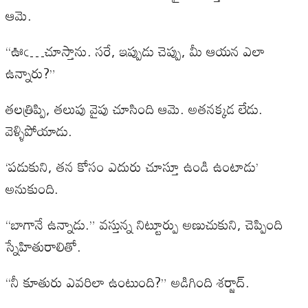
ఆమె.
“ఊఁ…చూస్తాను. సరే, ఇప్పుడు చెప్పు, మీ ఆయన ఎలా
ఉన్నారు?”
తలత్రిప్పి, తలుపు వైపు చూసింది ఆమె. అతనక్కడ లేడు.
వెళ్ళిపోయాడు.
‘పడుకుని, తన కోసం ఎదురు చూస్తూ ఉండి ఉంటాడు’
అనుకుంది.
“బాగానే ఉన్నాడు.” వస్తున్న నిట్టూర్పు అణుచుకుని, చెప్పింది
స్నేహితురాలితో.
“నీ కూతురు ఎవరిలా ఉంటుంది?” అడిగింది శర్జాద్.