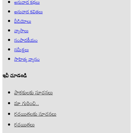
అనువాద కథలు
అనువాద కవితలు
వీడియోలు
వ్యాసాలు
సంపాదకీయం
సమీక్షలు
సాహిత్య వ్యాసం
ఇవీ చూడండి
పాఠకులకు సూచనలు
మా గురించి..
రచయితలకు సూచనలు
రచయితలు