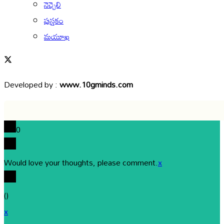
నెచ్చెలి
పుస్తకం
మయూఖ
Developed by :
www.10gminds.com
0
Would love your thoughts, please comment.
x
(
)
x