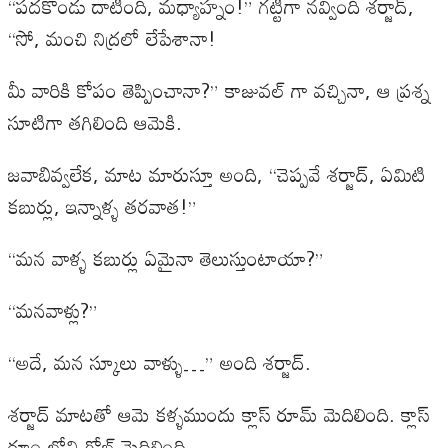
“పదకొండు దాటింది, మధ్యాహ్నం!” గట్టిగా నవ్వింది శర్జాద్,
“సో, మంచి నిద్రలో లేపేశానా!
మీ వారికి కోపం తెప్పించానా?” కాజువల్ గా వచ్చినా, ఆ ప్రశ్న
సూటిగా తగిలింది ఆమెకి.
జవాబివ్వలేక, మాట మారుస్తూ అంది, “చెప్పవే శర్జాద్, ఏమిటి
కబుర్లు, ఇన్నాళ్ళ తరవాత!”
“మన వాళ్ళ కబుర్లు ఏమైనా తెలుస్తుంటాయా?”
“మనవాళ్లు?”
“అదే, మన స్కూలు వాళ్ళు…” అంది శర్జాద్.
శర్జాద్ మాటతో ఆమె కళ్ళముందు క్లాస్ రూమ్ మెదిలింది. క్లాస్
రూం లోని గ్లోబ్ మెదిలింది.