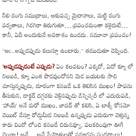
నీలి రంగు సముద్రాలు, ఆకుపచ్చ మైదానాలు, మట్టి రంగు
పర్వతాలు, గిరగిరా తిరుగుతూ… ప్రపంచమంతా కళ్లెదుటే…
కానీ, ఏదీ అందుకునే అవకాశం ఉండదు. నమూనా ప్రపంచం!
“ఆఁ..అప్పుడప్పుడు కలుస్తూ ఉంటారు.” తడబడుతూ చెప్పింది.
‘అప్పుడప్పుడంటే ఎప్పుడు?
ఏం కలవటం? ఎక్కడో, ఏదో క్యూ లో
నిలబడి, క్యూ ఎంత పొడవుందోనని మెడ బయటకు సాచి
చూస్తున్నప్పుడు, దూరంగా కనబడే ఒక తెలిసిన ముఖం! పాపను
తీసుకుని, డాక్టర్ దగ్గరకు వెళ్లినప్పుడు డిస్పెన్సరీ లో ఎదురుపడి,
‘హాయ్’ అనే మరో ముఖం, జావద్ తో కలిసి, ఏ టాక్సీ కోసమో
వెయిట్ చేస్తూ రోడ్డుమీద నిలబడి ఉన్నప్పుడు ఎదురుగా వెళ్తున్న
కారు విండో లోంచి కనబడే చిరునవ్వూ, పలకరింపుగా ఊగే
చెయ్యీ! అవే… అవే స్నేహితులతో సమాగమ సందర్భాలు!