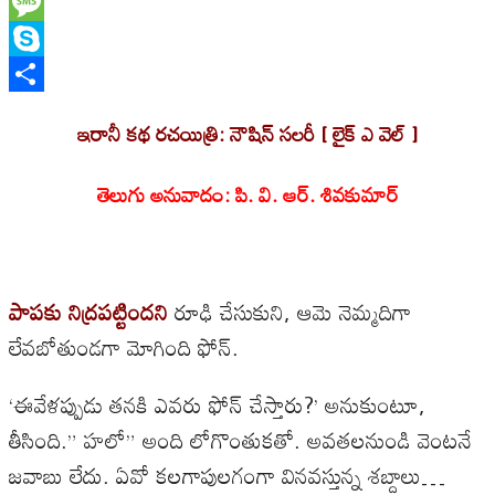
WhatsApp
Message
Skype
Share
ఇరానీ కథ రచయిత్రి: నౌషిన్ సలరీ [ లైక్ ఎ వెల్ ]
తెలుగు అనువాదం: పి. వి. ఆర్. శివకుమార్
పాపకు నిద్రపట్టిందని
రూఢి చేసుకుని, ఆమె నెమ్మదిగా
లేవబోతుండగా మోగింది ఫోన్.
‘ఈవేళప్పుడు తనకి ఎవరు ఫోన్ చేస్తారు?’ అనుకుంటూ,
తీసింది.” హలో” అంది లోగొంతుకతో. అవతలనుండి వెంటనే
జవాబు లేదు. ఏవో కలగాపులగంగా వినవస్తున్న శబ్దాలు…