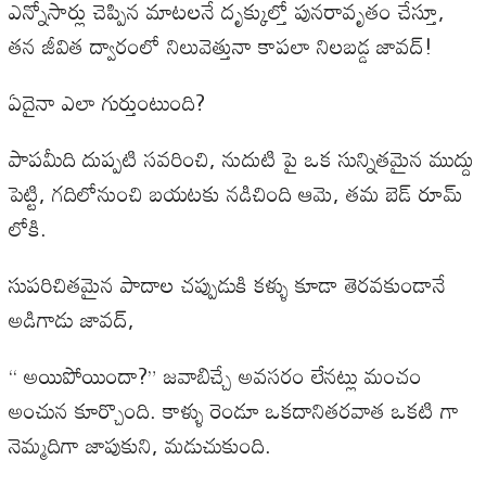
ఎన్నోసార్లు చెప్పిన మాటలనే దృక్కుల్తో పునరావృతం చేస్తూ,
తన జీవిత ద్వారంలో నిలువెత్తునా కాపలా నిలబడ్డ జావద్!
ఏదైనా ఎలా గుర్తుంటుంది?
పాపమీది దుప్పటి సవరించి, నుదుటి పై ఒక సున్నితమైన ముద్దు
పెట్టి, గదిలోనుంచి బయటకు నడిచింది ఆమె, తమ బెడ్ రూమ్
లోకి.
సుపరిచితమైన పాదాల చప్పుడుకి కళ్ళు కూడా తెరవకుండానే
అడిగాడు జావద్,
“ అయిపోయిందా?” జవాబిచ్చే అవసరం లేనట్లు మంచం
అంచున కూర్చొంది. కాళ్ళు రెండూ ఒకదానితరవాత ఒకటి గా
నెమ్మదిగా జాపుకుని, మడుచుకుంది.