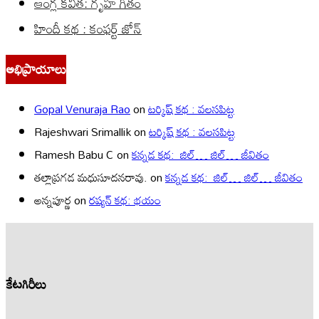
ఆంగ్ల కవిత: గృహ గీతం
హిందీ కథ : కంఫర్ట్ జోన్
అభిప్రాయాలు
Gopal Venuraja Rao
on
టర్కిష్ కథ : వలసపిట్ట
Rajeshwari Srimallik
on
టర్కిష్ కథ : వలసపిట్ట
Ramesh Babu C
on
కన్నడ కథ: జిల్… జిల్… జీవితం
తల్లాప్రగడ మధుసూదనరావు.
on
కన్నడ కథ: జిల్… జిల్… జీవితం
అన్నపూర్ణ
on
రష్యన్ కథ: భయం
కేటగిరీలు