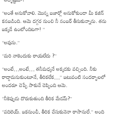
“అంతే అనుకోవాలి. మొన్న బజార్లో అనుకోకుండా మీ కజిన్
కనబడింది. ఆమె దగ్గర నుంచి నీ నంబర్ తీసుకున్నాను. తను
ఇక్కడే ఉంటోందిటగా! ”
“అవును.”
“మరి నాకెందుకు రాయలేదు ?”
“అంటే…అంటే… తనీమధ్యనే అక్కడకు వచ్చింది. నీకు
రాద్దామనుకుంటూనే, తీరికలేక…” ఇటువంటి సందర్భాలలో
అందరూ చెప్పే సాకునే చెప్పింది ఆమె.
“నీకెప్పుడు దొరుకుతుంది తీరిక మేడమ్?”
“వదిలెయ్. ఇకనుంచీ, తీరిక చేసుకునైనా రాస్తానులే.” అంది