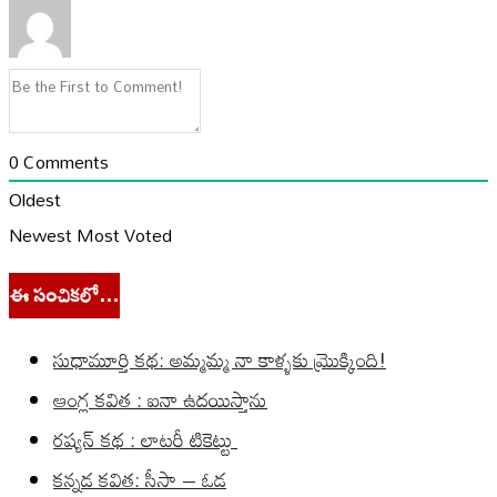
0
Comments
Oldest
Newest
Most Voted
ఈ సంచికలో…
సుధామూర్తి కథ: అమ్మమ్మ నా కాళ్ళకు మ్రొక్కింది!
ఆంగ్ల కవిత : ఐనా ఉదయిస్తాను
రష్యన్ కథ : లాటరీ టికెట్టు
కన్నడ కవిత: సీసా – ఓడ