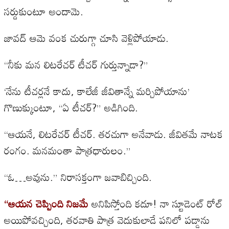
సర్దుకుంటూ అందామె.
జావద్ ఆమె వంక చురుగ్గా చూసి వెళ్లిపోయాడు.
“నీకు మన లిటరేచర్ టీచర్ గుర్తున్నాడా?”
‘నేను టీచర్లనే కాదు, కాలేజీ జీవితాన్నే మర్చిపోయాను’
గొణుక్కుంటూ, “ఏ టీచర్?” అడిగింది.
“ఆయనే, లిటరేచర్ టీచర్. తరచుగా అనేవాడు. జీవితమే నాటక
రంగం. మనమంతా పాత్రధారులం.”
“ఓ…అవును.” నిరాసక్తంగా జవాబిచ్చింది.
“ఆయన చెప్పింది నిజమే
అనిపిస్తోంది కదూ! నా స్టూడెంట్ రోల్
అయిపోవచ్చింది, తరవాతి పాత్ర వెదుకులాడే పనిలో పడ్డాను