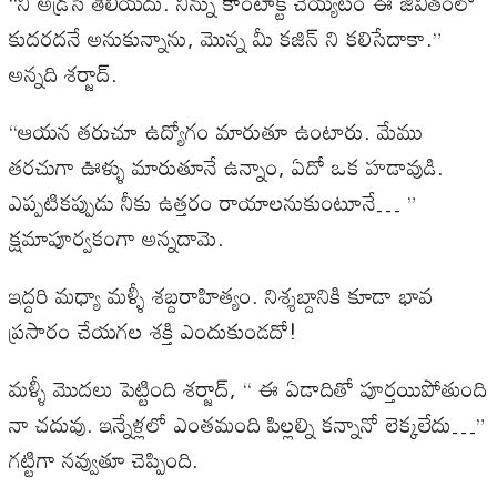
“నీ అడ్రసే తెలియదు. నిన్ను కాంటాక్ట్ చెయ్యటం ఈ జీవితంలో
కుదరదనే అనుకున్నాను, మొన్న మీ కజిన్ ని కలిసేదాకా.”
అన్నది శర్జాద్.
“ఆయన తరుచూ ఉద్యోగం మారుతూ ఉంటారు. మేము
తరచుగా ఊళ్ళు మారుతూనే ఉన్నాం, ఏదో ఒక హడావుడి.
ఎప్పటికప్పుడు నీకు ఉత్తరం రాయాలనుకుంటూనే… ”
క్షమాపూర్వకంగా అన్నదామె.
ఇద్దరి మధ్యా మళ్ళీ శబ్దరాహిత్యం. నిశ్శబ్దానికి కూడా భావ
ప్రసారం చేయగల శక్తి ఎందుకుండదో!
మళ్ళీ మొదలు పెట్టింది శర్జాద్, “ ఈ ఏడాదితో పూర్తయిపోతుంది
నా చదువు. ఇన్నేళ్లలో ఎంతమంది పిల్లల్ని కన్నానో లెక్కలేదు…”
గట్టిగా నవ్వుతూ చెప్పింది.