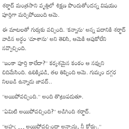
శర్జాద్ మంత్రసాని వృత్తిలో శిక్షణ పొందుతోందన్న విషయం
పూర్తిగా మర్చిపోయింది ఆమె.
ఈ మాటలతో గుర్తుకు వచ్చింది. ‘కన్నాను’ అన్న పదానికి శర్జాద్
వాడిన అర్ధం ‘చూశాను’ అని తెలిసి, ఆమెకి ఆపుకోలేని
నవ్వొచ్చింది.
“ఇంకా పూర్తి కాలేదా?” కర్కశమైన కంఠం ఆ నవ్వుని
చిదిమేసింది. ఉలిక్కిపడి, తల తిప్పింది ఆమె. గుమ్మం దగ్గర
నిలబడి ఉన్నాడు జావద్..
“అయిపోవచ్చింది.” అంది తొట్రుపడుతూ.
“ఏమిటి అయిపోవచ్చింది?” అడిగింది శర్జాద్.
“అహఁ … అయిపోవచ్చిందా అన్నాను, నీ కోర్సు.”