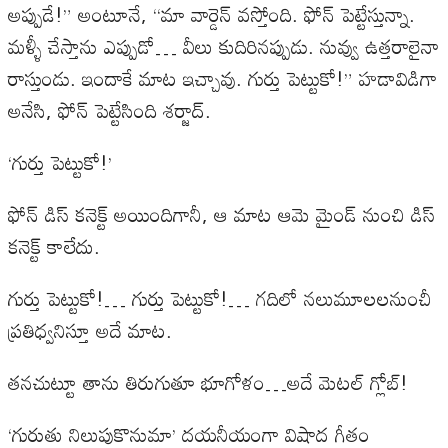
అప్పుడే!” అంటూనే, “మా వార్డెన్ వస్తోంది. ఫోన్ పెట్టేస్తున్నా.
మళ్ళీ చేస్తాను ఎప్పుడో… వీలు కుదిరినప్పుడు. నువ్వు ఉత్తరాలైనా
రాస్తుండు. ఇందాకే మాట ఇచ్చావు. గుర్తు పెట్టుకో!” హడావిడిగా
అనేసి, ఫోన్ పెట్టేసింది శర్జాద్.
‘గుర్తు పెట్టుకో!’
ఫోన్ డిస్ కనెక్ట్ అయిందిగానీ, ఆ మాట ఆమె మైండ్ నుంచి డిస్
కనెక్ట్ కాలేదు.
గుర్తు పెట్టుకో!… గుర్తు పెట్టుకో!… గదిలో నలుమూలలనుంచీ
ప్రతిధ్వనిస్తూ అదే మాట.
తనచుట్టూ తాను తిరుగుతూ భూగోళం…అదే మెటల్ గ్లోబ్!
‘గురుతు నిలుపుకొనుమా’ దయనీయంగా విషాద గీతం