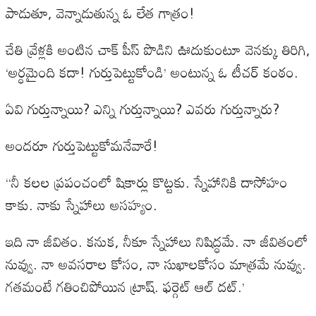
పాడుతూ, వెన్నాడుతున్న ఓ లేత గాత్రం!
చేతి వ్రేళ్లకి అంటిన చాక్ పీస్ పొడిని ఊదుకుంటూ వెనక్కు తిరిగి,
‘అర్ధమైంది కదా! గుర్తుపెట్టుకోండి’ అంటున్న ఓ టీచర్ కంఠం.
ఏవి గుర్తున్నాయి? ఎన్ని గుర్తున్నాయి? ఎవరు గుర్తున్నారు?
అందరూ గుర్తుపెట్టుకోమనేవారే!
“నీ కలల ప్రపంచంలో షికార్లు కొట్టకు. స్నేహానికి దాసోహం
కాకు. నాకు స్నేహాలు అసహ్యం.
ఇది నా జీవితం. కనుక, నీకూ స్నేహాలు నిషిద్ధమే. నా జీవితంలో
నువ్వు. నా అవసరాల కోసం, నా సుఖాలకోసం మాత్రమే నువ్వు.
గతమంటే గతించిపోయిన ట్రాష్. ఫర్గెట్ ఆల్ దట్.’