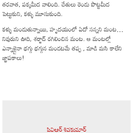
తరవాత, పక్కమీద వాలింది. చేతులు రెండు పొట్టమీద
పెట్టుకుని, కళ్ళు మూసుకుంది.
కళ్ళు మండుతున్నాయి, హృదయంలో ఏదో సన్నని మంట…
నివురుని ఊది, శర్జాద్ రగిలించిన మంట. ఆ మంటల్లో
ఎన్నాళ్లైనా భగ్గు భగ్గున మండటమే తప్ప , మాడి మసి కాలేని
జ్ఞాపకాలు!
పివిఆర్ శివకుమార్