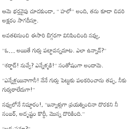
ఆమె భర్తవైపు చూడకుండా, “ హలో” అంది, తను కూడా చివరి
అక్షరం సాగదీస్తూ.
అవతలినుంచి ఈసారి బిగ్గరగా వినిపించింది నవ్వు,
”ఓ… అయితే గుర్తు పట్టావన్నమాట. ఎలా ఉన్నావ్?”
“శర్జాద్! నువ్వే? ఎన్నేళ్ళకి!” సంతోషంగా అందామె.
“ఎన్నేళ్లయినాగానీ! నేనే గుర్తు పెట్టుకు పలకరించాను తప్ప, నీకు
గుర్తురాలేదుగా!”
నవ్వులోనే నిష్ఠూరం!, “ఇన్నాళ్లుగా ప్రయత్నించినా దొరకని నీ
నంబర్, అదృష్టం కొద్దీ, మొన్న దొరికింది.”
“అదృష్టమా?”