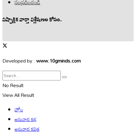
సంప్రదించండి
నిష్పాక్షిక వార్తా విశ్లేషణల కోసం..
Developed by :
www.10gminds.com
No Result
View All Result
హోం
అనువాద కథ
అనువాద కవిత