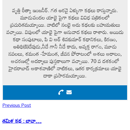
వృత్తి రీత్యా ఇంజనీర్. గత అరవై ఏళ్ళుగా కథలు రాస్తున్నారు.
మూడువందల యాభై పైగా కథలు వివిధ పత్రికలలో
ప్రచురితమయ్యాయి. వాటిలో నలభై ఆరు కథలకు బహుమతులు
వచ్చాయి. విపులలో యాభై పైగా అనువాద కథలు రాశారు. అయిదు
కథా సంపుటాలు, పి వి ఆర్ శివకుమార్ కథానికలు, కిరణం,
అతిథి(కి)దేవుడు,నీదే గానీ నీదే కాదు, అవ్యక్త రాగం, మూడు
నవలలు, శమంత -హేమంత, జీవన పోరాటంలో ఆశలు ఆరాటం,
ఆచరణల్లో ఆదర్శాలు పుస్తకాలుగా వచ్చాయి. 70 వ దశకంలో
హైదరాబాద్ ఆకాశవాణిలో నాటికలు, ఇతర కార్యక్రమాలు యాభై
దాకా ప్రసారమయ్యాయి.
Previous Post
తమిళ కథ : బావా…