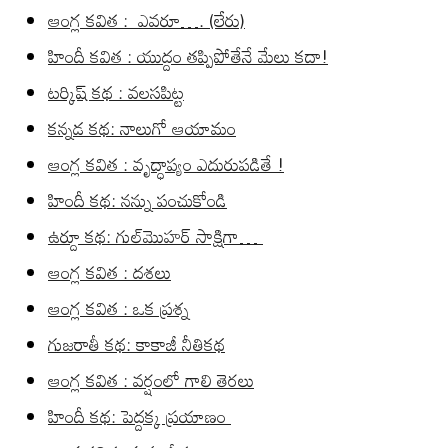
ఆంగ్ల కవిత : ఎవరూ…. (లేరు)
హిందీ కవిత : యుద్దం తప్పిపోతేనే మేలు కదా!
టర్కిష్ కథ : వలసపిట్ట
కన్నడ కథ: నాలుగో ఆయామం
ఆంగ్ల కవిత : వృద్ధాప్యం ఎదురుపడితే !
హిందీ కథ: నన్ను పంచుకోండి
ఉర్దూ కథ: గుల్‌మొహర్ సాక్షిగా…
ఆంగ్ల కవిత : దశలు
ఆంగ్ల కవిత : ఒక ప్రశ్న
గుజరాతీ కథ: కాకాజీ నీతికథ
ఆంగ్ల కవిత : వర్షంలో గాలి తెరలు
హిందీ కథ: పెద్దక్క ప్రయాణం