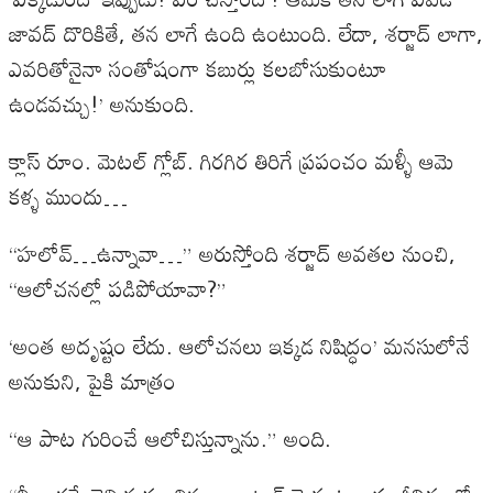
జావద్ దొరికితే, తన లాగే ఉంది ఉంటుంది. లేదా, శర్జాద్ లాగా,
ఎవరితోనైనా సంతోషంగా కబుర్లు కలబోసుకుంటూ
ఉండవచ్చు!’ అనుకుంది.
క్లాస్ రూం. మెటల్ గ్లోబ్. గిరగిర తిరిగే ప్రపంచం మళ్ళీ ఆమె
కళ్ళ ముందు…
“హలోవ్…ఉన్నావా…” అరుస్తోంది శర్జాద్ అవతల నుంచి,
“ఆలోచనల్లో పడిపోయావా?”
‘అంత అదృష్టం లేదు. ఆలోచనలు ఇక్కడ నిషిద్ధం’ మనసులోనే
అనుకుని, పైకి మాత్రం
“ఆ పాట గురించే ఆలోచిస్తున్నాను.” అంది.