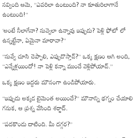
నవ్వింది ఆమె, “ఎవరిలా ఉంటుంది? నా కూతురిలాగానే
ఉంటుంది!”
‘అంటే నీలాగేనా? నువ్వెలా ఉన్నావు ఇప్పుడు? పెళ్లి ఫోటో లో
ఉన్నట్టేనా, ఏమైనా మారావా?”
“నువ్వే చూసి చెప్పాలి, ఎప్పుడొస్తావ్?” ఒక్క క్షణం ఆగి అంది,
“ఎన్నేళ్లయిందో! నా పెళ్లి కన్నా ముందే వెళ్లిపోయావ్.”
ఒక్క క్షణం ఇద్దరు మౌనంగా ఉండిపోయారు.
“ఇప్పుడు అక్కడ టైమెంత అయిందే?” మౌనాన్ని భగ్నం చేయాలి
గనుక, ఆ ప్రశ్న వేసింది శర్జాద్.
“పదకొండు దాటింది. మీ దగ్గర?”