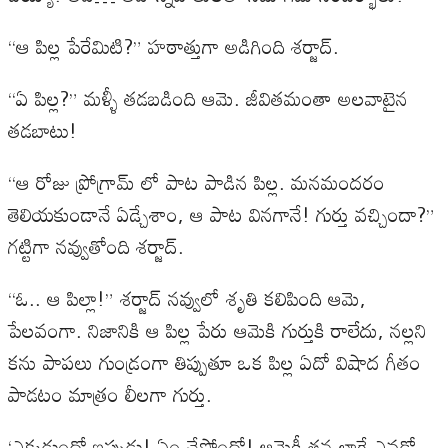
“ఆ పిల్ల పేరేమిటి?” హఠాత్తుగా అడిగింది శర్జాద్.
“ఏ పిల్ల?” మళ్ళీ తడబడింది ఆమె. జీవితమంతా అలవాటైన
తడబాటు!
“ఆ రోజు ప్రోగ్రామ్ లో పాట పాడిన పిల్ల. మనమందరం
తెలియకుండానే ఏడ్చేశాం, ఆ పాట వినగానే! గుర్తు వచ్చిందా?”
గట్టిగా నవ్వుతోంది శర్జాద్.
“ఓ.. ఆ పిల్లా!” శర్జాద్ నవ్వులో శృతి కలిపింది ఆమె,
పేలవంగా. నిజానికి ఆ పిల్ల పేరు ఆమెకి గుర్తుకి రాలేదు, నల్లని
కను పాపలు గుండ్రంగా తిప్పుతూ ఒక పిల్ల ఏదో విషాద గీతం
పాడటం మాత్రం లీలగా గుర్తు.
‘ఎక్కడుందో ఇప్పుడు! ఏం చేస్తోందో! ఆమెకీ తన లాగే ఎవడో