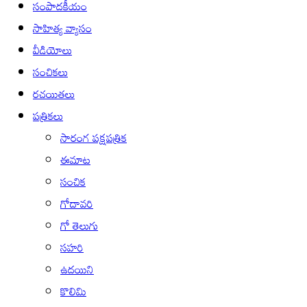
సంపాదకీయం
సాహిత్య వ్యాసం
వీడియోలు
సంచికలు
రచయితలు
పత్రికలు
సారంగ పక్షపత్రిక
ఈమాట
సంచిక
గోదావరి
గో తెలుగు
సహరి
ఉదయిని
కొలిమి