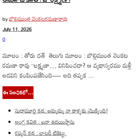
బొల్లిముంత వెంకటరమణారావు
by
July 11, 2026
0
మూలం : తోరు దత్ తెలుగు మూలం : బొల్లిముంత వెంకట
రమణా రావు “లక్ష్మణా… వినిపించదా? ఆ వ్యథాస్వరము మళ్లీ
అడవిని కంపింపజేసింది— అది తప్పక ...
ఈ సంచికలో…
సుధామూర్తి కథ: అమ్మమ్మ నా కాళ్ళకు మ్రొక్కింది!
ఆంగ్ల కవిత : ఐనా ఉదయిస్తాను
రష్యన్ కథ : లాటరీ టికెట్టు