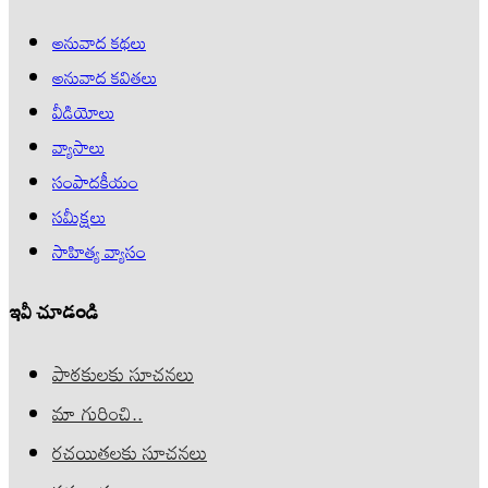
అనువాద కథలు
అనువాద కవితలు
వీడియోలు
వ్యాసాలు
సంపాదకీయం
సమీక్షలు
సాహిత్య వ్యాసం
ఇవీ చూడండి
పాఠకులకు సూచనలు
మా గురించి..
రచయితలకు సూచనలు