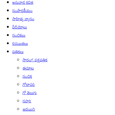
అనువాద కవిత
సంపాదకీయం
సాహిత్య వ్యాసం
వీడియోలు
సంచికలు
రచయితలు
పత్రికలు
సారంగ పక్షపత్రిక
ఈమాట
సంచిక
గోదావరి
గో తెలుగు
సహరి
ఉదయిని