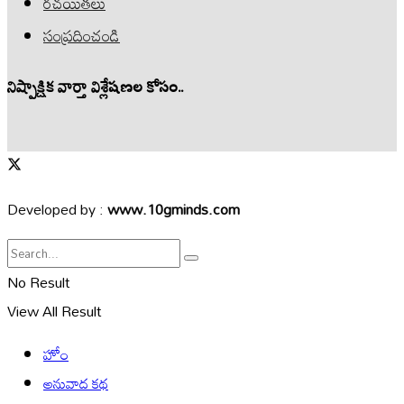
రచయితలు
సంప్రదించండి
నిష్పాక్షిక వార్తా విశ్లేషణల కోసం..
Developed by :
www.10gminds.com
No Result
View All Result
హోం
అనువాద కథ