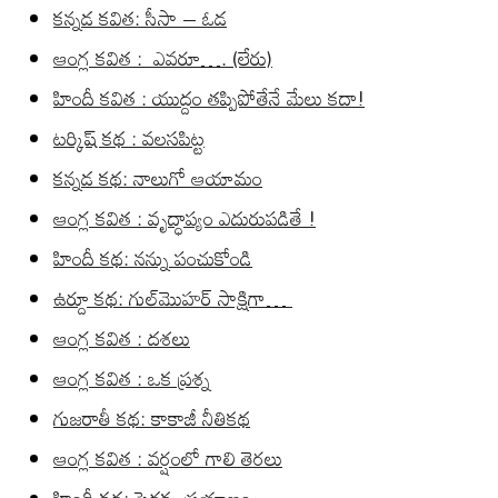
కన్నడ కవిత: సీసా – ఓడ
ఆంగ్ల కవిత : ఎవరూ…. (లేరు)
హిందీ కవిత : యుద్దం తప్పిపోతేనే మేలు కదా!
టర్కిష్ కథ : వలసపిట్ట
కన్నడ కథ: నాలుగో ఆయామం
ఆంగ్ల కవిత : వృద్ధాప్యం ఎదురుపడితే !
హిందీ కథ: నన్ను పంచుకోండి
ఉర్దూ కథ: గుల్‌మొహర్ సాక్షిగా…
ఆంగ్ల కవిత : దశలు
ఆంగ్ల కవిత : ఒక ప్రశ్న
గుజరాతీ కథ: కాకాజీ నీతికథ
ఆంగ్ల కవిత : వర్షంలో గాలి తెరలు