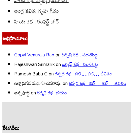
హిందీ కథ: పెద్దక్క ప్రయాణం
ఆంగ్ల కవిత: గృహ గీతం
హిందీ కథ : కంఫర్ట్ జోన్
అభిప్రాయాలు
Gopal Venuraja Rao
on
టర్కిష్ కథ : వలసపిట్ట
Rajeshwari Srimallik
on
టర్కిష్ కథ : వలసపిట్ట
Ramesh Babu C
on
కన్నడ కథ: జిల్… జిల్… జీవితం
తల్లాప్రగడ మధుసూదనరావు.
on
కన్నడ కథ: జిల్… జిల్… జీవితం
అన్నపూర్ణ
on
రష్యన్ కథ: భయం
కేటగిరీలు