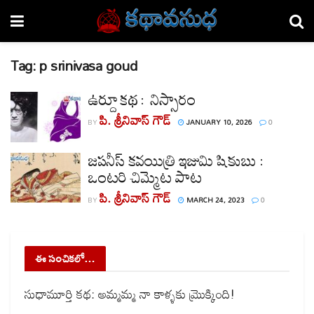
Tag:
p srinivasa goud
ఉర్దూ కథ : నిస్సారం
పి. శ్రీనివాస్ గౌడ్
BY
JANUARY 10, 2026
0
జపనీస్ కవయిత్రి ఇజుమి షికుబు :
ఒంటరి చిమ్మెట పాట
పి. శ్రీనివాస్ గౌడ్
BY
MARCH 24, 2023
0
ఈ సంచికలో…
సుధామూర్తి కథ: అమ్మమ్మ నా కాళ్ళకు మ్రొక్కింది!