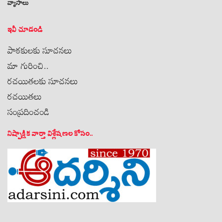
వ్యాసాలు
ఇవీ చూడండి
పాఠకులకు సూచనలు
మా గురించి..
రచయితలకు సూచనలు
రచయితలు
సంప్రదించండి
నిష్పాక్షిక వార్తా విశ్లేషణల కోసం..