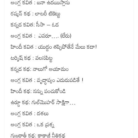
ఆంగ్ల కవిత : ఐనా ఉదయిస్తాను
రష్యన్ కథ : లాటరీ టికెట్టు
కన్నడ కవిత: సీసా – ఓడ
ఆంగ్ల కవిత : ఎవరూ…. (లేరు)
హిందీ కవిత : యుద్దం తప్పిపోతేనే మేలు కదా!
టర్కిష్ కథ : వలసపిట్ట
కన్నడ కథ: నాలుగో ఆయామం
ఆంగ్ల కవిత : వృద్ధాప్యం ఎదురుపడితే !
హిందీ కథ: నన్ను పంచుకోండి
ఉర్దూ కథ: గుల్‌మొహర్ సాక్షిగా…
ఆంగ్ల కవిత : దశలు
ఆంగ్ల కవిత : ఒక ప్రశ్న
గుజరాతీ కథ: కాకాజీ నీతికథ