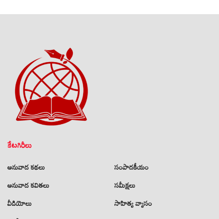
కేటగిరీలు
అనువాద కథలు
సంపాదకీయం
అనువాద కవితలు
సమీక్షలు
వీడియోలు
సాహిత్య వ్యాసం