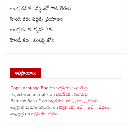
ఆంగ్ల కవిత : వర్షంలో గాలి తెరలు
హిందీ కథ: పెద్దక్క ప్రయాణం
ఆంగ్ల కవిత: గృహ గీతం
హిందీ కథ : కంఫర్ట్ జోన్
అభిప్రాయాలు
Gopal Venuraja Rao
on
టర్కిష్ కథ : వలసపిట్ట
Rajeshwari Srimallik
on
టర్కిష్ కథ : వలసపిట్ట
Ramesh Babu C
on
కన్నడ కథ: జిల్… జిల్… జీవితం
తల్లాప్రగడ మధుసూదనరావు.
on
కన్నడ కథ: జిల్… జిల్… జీవితం
అన్నపూర్ణ
on
రష్యన్ కథ: భయం