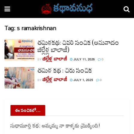
Tag:
s ramakrishnan
తమిళకథ: చివరి సంచిక (అనువాదం
జిల్లేళ్ల బాలాజీ)
జిల్లేళ్ల బాలాజీ
BY
JULY 11, 2026
0
తమిళ కథ : చిరు సంచిక
జిల్లేళ్ల బాలాజీ
BY
JULY 1, 2025
0
ఈ సంచికలో…
సుధామూర్తి కథ: అమ్మమ్మ నా కాళ్ళకు మ్రొక్కింది!