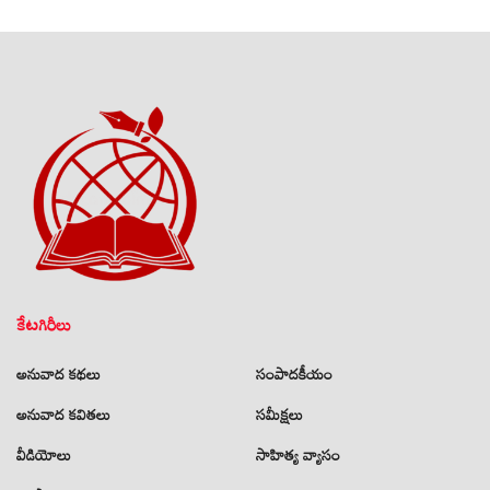
కేటగిరీలు
అనువాద కథలు
సంపాదకీయం
అనువాద కవితలు
సమీక్షలు
వీడియోలు
సాహిత్య వ్యాసం