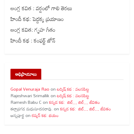
ఆంగ్ల కవిత : వర్షంలో గాలి తెరలు
హిందీ కథ: పెద్దక్క ప్రయాణం
ఆంగ్ల కవిత: గృహ గీతం
హిందీ కథ : కంఫర్ట్ జోన్
అభిప్రాయాలు
Gopal Venuraja Rao
on
టర్కిష్ కథ : వలసపిట్ట
Rajeshwari Srimallik
on
టర్కిష్ కథ : వలసపిట్ట
Ramesh Babu C
on
కన్నడ కథ: జిల్… జిల్… జీవితం
తల్లాప్రగడ మధుసూదనరావు.
on
కన్నడ కథ: జిల్… జిల్… జీవితం
అన్నపూర్ణ
on
రష్యన్ కథ: భయం