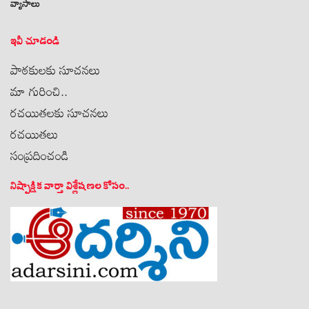
వ్యాసాలు
ఇవీ చూడండి
పాఠకులకు సూచనలు
మా గురించి..
రచయితలకు సూచనలు
రచయితలు
సంప్రదించండి
నిష్పాక్షిక వార్తా విశ్లేషణల కోసం..