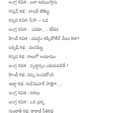
ఆంగ్ల కవిత : ఐనా ఉదయిస్తాను
రష్యన్ కథ : లాటరీ టికెట్టు
కన్నడ కవిత: సీసా – ఓడ
ఆంగ్ల కవిత : ఎవరూ…. (లేరు)
హిందీ కవిత : యుద్దం తప్పిపోతేనే మేలు కదా!
టర్కిష్ కథ : వలసపిట్ట
కన్నడ కథ: నాలుగో ఆయామం
ఆంగ్ల కవిత : వృద్ధాప్యం ఎదురుపడితే !
హిందీ కథ: నన్ను పంచుకోండి
ఉర్దూ కథ: గుల్‌మొహర్ సాక్షిగా…
ఆంగ్ల కవిత : దశలు
ఆంగ్ల కవిత : ఒక ప్రశ్న
గుజరాతీ కథ: కాకాజీ నీతికథ