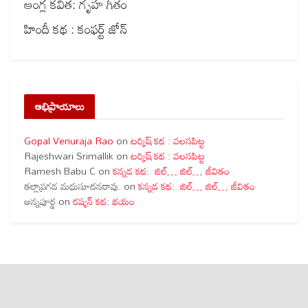
ఆంగ్ల కవిత: గృహ గీతం
హిందీ కథ : కంఫర్ట్ జోన్
అభిప్రాయాలు
Gopal Venuraja Rao
on
టర్కిష్ కథ : వలసపిట్ట
Rajeshwari Srimallik
on
టర్కిష్ కథ : వలసపిట్ట
Ramesh Babu C
on
కన్నడ కథ: జిల్… జిల్… జీవితం
తల్లాప్రగడ మధుసూదనరావు.
on
కన్నడ కథ: జిల్… జిల్… జీవితం
అన్నపూర్ణ
on
రష్యన్ కథ: భయం