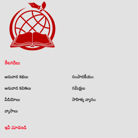
కేటగిరీలు
అనువాద కథలు
సంపాదకీయం
అనువాద కవితలు
సమీక్షలు
వీడియోలు
సాహిత్య వ్యాసం
వ్యాసాలు
ఇవీ చూడండి