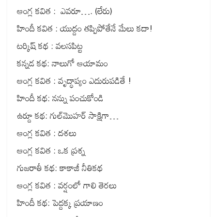
ఆంగ్ల కవిత : ఎవరూ…. (లేరు)
హిందీ కవిత : యుద్దం తప్పిపోతేనే మేలు కదా!
టర్కిష్ కథ : వలసపిట్ట
కన్నడ కథ: నాలుగో ఆయామం
ఆంగ్ల కవిత : వృద్ధాప్యం ఎదురుపడితే !
హిందీ కథ: నన్ను పంచుకోండి
ఉర్దూ కథ: గుల్‌మొహర్ సాక్షిగా…
ఆంగ్ల కవిత : దశలు
ఆంగ్ల కవిత : ఒక ప్రశ్న
గుజరాతీ కథ: కాకాజీ నీతికథ
ఆంగ్ల కవిత : వర్షంలో గాలి తెరలు
హిందీ కథ: పెద్దక్క ప్రయాణం