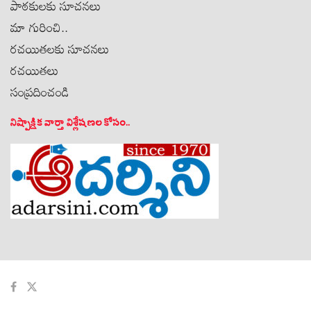
పాఠకులకు సూచనలు
మా గురించి..
రచయితలకు సూచనలు
రచయితలు
సంప్రదించండి
నిష్పాక్షిక వార్తా విశ్లేషణల కోసం..