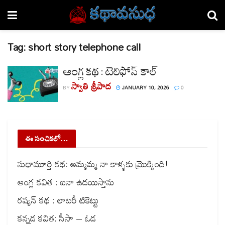
Tag:
short story telephone call
ఆంగ్ల కథ : టెలిఫోన్ కాల్
స్వాతి శ్రీపాద
BY
JANUARY 10, 2026
0
ఈ సంచికలో…
సుధామూర్తి కథ: అమ్మమ్మ నా కాళ్ళకు మ్రొక్కింది!
ఆంగ్ల కవిత : ఐనా ఉదయిస్తాను
రష్యన్ కథ : లాటరీ టికెట్టు
కన్నడ కవిత: సీసా – ఓడ