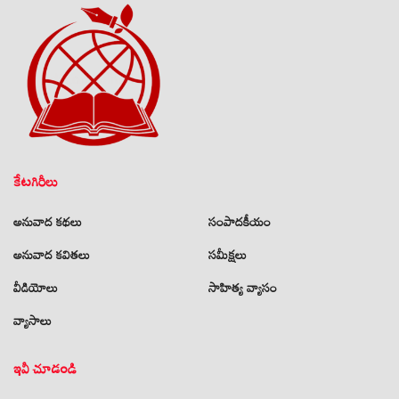
కేటగిరీలు
అనువాద కథలు
సంపాదకీయం
అనువాద కవితలు
సమీక్షలు
వీడియోలు
సాహిత్య వ్యాసం
వ్యాసాలు
ఇవీ చూడండి