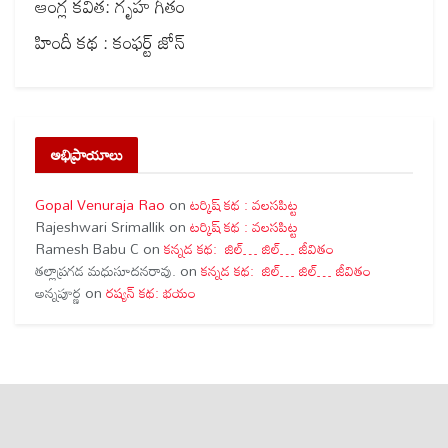
ఆంగ్ల కవిత: గృహ గీతం
హిందీ కథ : కంఫర్ట్ జోన్
అభిప్రాయాలు
Gopal Venuraja Rao
on
టర్కిష్ కథ : వలసపిట్ట
Rajeshwari Srimallik
on
టర్కిష్ కథ : వలసపిట్ట
Ramesh Babu C
on
కన్నడ కథ: జిల్… జిల్… జీవితం
తల్లాప్రగడ మధుసూదనరావు.
on
కన్నడ కథ: జిల్… జిల్… జీవితం
అన్నపూర్ణ
on
రష్యన్ కథ: భయం