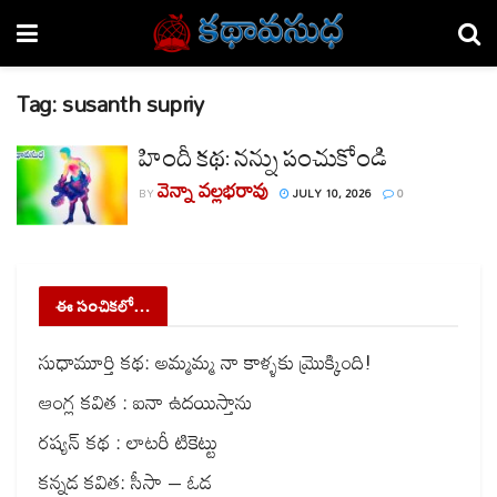
Tag:
susanth supriy
హిందీ కథ: నన్ను పంచుకోండి
వెన్నా వల్లభరావు
BY
JULY 10, 2026
0
ఈ సంచికలో…
సుధామూర్తి కథ: అమ్మమ్మ నా కాళ్ళకు మ్రొక్కింది!
ఆంగ్ల కవిత : ఐనా ఉదయిస్తాను
రష్యన్ కథ : లాటరీ టికెట్టు
కన్నడ కవిత: సీసా – ఓడ