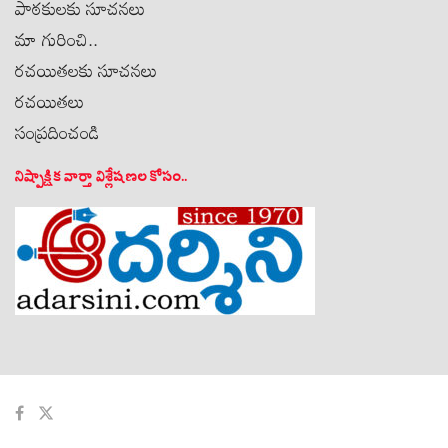
పాఠకులకు సూచనలు
మా గురించి..
రచయితలకు సూచనలు
రచయితలు
సంప్రదించండి
నిష్పాక్షిక వార్తా విశ్లేషణల కోసం..