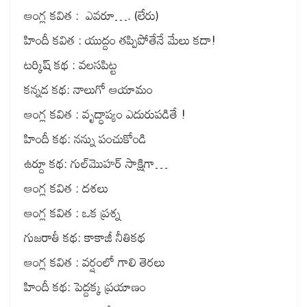
ఆంగ్ల కవిత : ఎవరూ…. (లేరు)
హిందీ కవిత : యుద్దం తప్పిపోతేనే మేలు కదా!
టర్కిష్ కథ : వలసపిట్ట
కన్నడ కథ: నాలుగో ఆయామం
ఆంగ్ల కవిత : వృద్ధాప్యం ఎదురుపడితే !
హిందీ కథ: నన్ను పంచుకోండి
ఉర్దూ కథ: గుల్‌మొహర్ సాక్షిగా…
ఆంగ్ల కవిత : దశలు
ఆంగ్ల కవిత : ఒక ప్రశ్న
గుజరాతీ కథ: కాకాజీ నీతికథ
ఆంగ్ల కవిత : వర్షంలో గాలి తెరలు
హిందీ కథ: పెద్దక్క ప్రయాణం