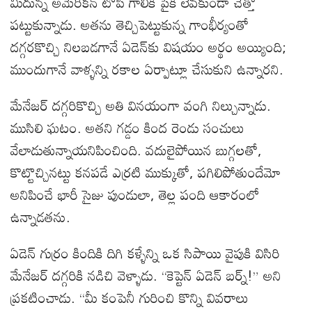
మీదున్న అమెరికన్ టోపీ గాలికి పైకి లేవకుండా చేత్తో
పట్టుకున్నాడు. అతను తెచ్చిపెట్టుకున్న గాంభీర్యంతో
దగ్గరకొచ్చి నిలబడగానే ఏడెన్‌కు విషయం అర్థం అయ్యింది;
ముందుగానే వాళ్ళన్ని రకాల ఏర్పాట్లూ చేసుకుని ఉన్నారని.
మేనేజర్ దగ్గరికొచ్చి అతి వినయంగా వంగి నిల్చున్నాడు.
ముసిలి ఘటం. అతని గడ్డం కింద రెండు సంచులు
వేలాడుతున్నాయనిపించింది. వదులైపోయిన బుగ్గలతో,
కొట్టొచ్చినట్టు కనపడే ఎర్రటి ముక్కుతో, పగిలిపోతుందేమో
అనిపించే భారీ సైజు పుండులా, తెల్ల పంది ఆకారంలో
ఉన్నాడతను.
ఏడెన్ గుర్రం కిందికి దిగి కళ్ళేన్ని ఒక సిపాయి వైపుకి విసిరి
మేనేజర్ దగ్గరికి నడిచి వెళ్ళాడు. “కెప్టెన్ ఏడెన్ బర్న్!” అని
ప్రకటించాడు. “మీ కంపెనీ గురించి కొన్ని వివరాలు