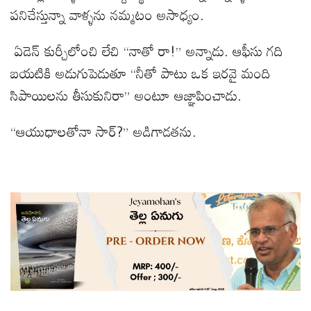
పనిచేస్తున్నా వాళ్ళను నమ్మటం అసాధ్యం.
ఏడెన్ కుర్చీలోంచి లేచి “నాతో రా!” అన్నాడు. ఆఫీసు గది
బయటికి అడుగుపెడుతూ “నీతో పాటు ఒక ఇరవై మంది
సిపాయిలను తీసుకునిరా” అంటూ ఆజ్ఞాపించాడు.
“ఆయుధాలతోనా సార్?” అడిగాడతను.