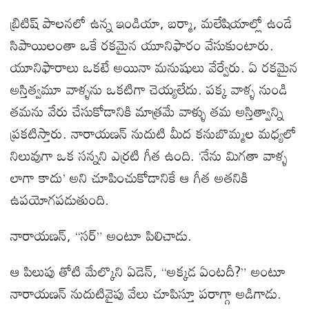
బ్రిటిష్ పాలనలో ఉన్న ఇండియా, బర్మా, మలేషియాల్లో ఉండే
సిపాయిలంతా ఒకే రకమైన యూనిఫారం వేసుకుంటారు.
యూనిఫారాలు ఒకటే అయినా మనుషులు వేర్వేరు. ఏ రకమైన
అస్తిత్వమూ వాళ్ళను ఒకటిగా చెయ్యలేదు. పక్క వాళ్ళ నుండి
తమను వేరు చేసుకోడానికి మాత్రమే వాళ్ళు తమ అస్తిత్వాన్ని
ప్రకటిస్తారు. నారాయణన్ నుదుటి మీద కనుబొమ్మల మధ్యలో
నిలువుగా ఒక సన్నని ఎర్రటి గీత ఉంది. ‘నేను మిగతా వాళ్ళ
లాగా కాదు’ అని చూపించుకోడానికే ఆ గీత అతనికి
ఉపయోగపడుతుంది.
నారాయణన్, “సర్” అంటూ పిలిచాడు.
ఆ పిలుపు తోటి మేల్కొని ఏడెన్, “అక్కడ ఏంటదీ?” అంటూ
నారాయణన్ నుదుటివైపు వేలు చూపిస్తూ పరాగ్గా అడిగాడు.