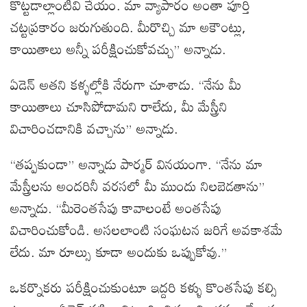
కొట్టడాల్లాంటివి చేయం. మా వ్యాపారం అంతా పూర్తి
చట్టప్రకారం జరుగుతుంది. మీరొచ్చి మా అకౌంట్లు,
కాయితాలు అన్నీ పరీక్షించుకోవచ్చు” అన్నాడు.
ఏడెన్ అతని కళ్ళల్లోకి నేరుగా చూశాడు. “నేను మీ
కాయితాలు చూసిపోదామని రాలేదు, మీ మేస్త్రీని
విచారించడానికి వచ్చాను” అన్నాడు.
“తప్పకుండా” అన్నాడు పార్మర్ వినయంగా. “నేను మా
మేస్త్రీలను అందరినీ వరసలో మీ ముందు నిలబెడతాను”
అన్నాడు. “మీరెంతసేపు కావాలంటే అంతసేపు
విచారించుకోండి. అసలలాంటి సంఘటన జరిగే అవకాశమే
లేదు. మా రూల్సు కూడా అందుకు ఒప్పుకోవు.”
ఒకర్నొకరు పరీక్షించుకుంటూ ఇద్దరి కళ్ళు కొంతసేపు కల్సి