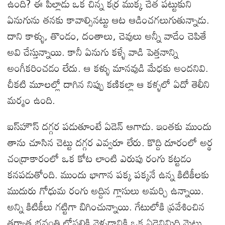
ఉంది? ఈ పిల్లాడు ఒక చిన్న కర్ర ముక్క చేత పట్టుకుని
ఏనుగును తనకు కావాల్సినట్టు ఆట ఆడించగలుగుతున్నాడు.
దాని కాళ్ళు, తొండం, దంతాలు, చెవులు అన్నీ వాడేం చెపితే
అవి చేస్తున్నాయి. కానీ ఏనుగు కళ్ళే వాడి పెత్తనాన్ని
అంగీకరించడం లేదు. ఆ కళ్ళు మానవుడి మేధకు అందనివి.
చీకటి మూలల్లో దాగిన నిప్పు కణికల్లా ఆ కళ్ళలో ఏదో తెలీని
మర్మం ఉంది.
ఐస్‌హౌస్‌ దగ్గర పడుతూంటే ఏడెన్ ఆగాడు. ఇంతకు ముందు
తాను చూసిన చెట్టు దగ్గర ఎవ్వరూ లేరు. కొద్ది దూరంలో అర్థ
చంద్రాకారంలో ఒక కోట లాంటి ఎరుపు రంగు కట్టడం
కనపడుతోంది. ముందు భాగాన పక్క పక్కనే ఉన్న కిటికీలకు
ముదురు గోధుమ రంగు అద్దిన గ్లాసులు అమర్చి ఉన్నాయి.
అన్ని కిటికీలు గట్టిగా బిగించున్నాయి. గేటులోకి ప్రవేశించిన
తర్వాత భవంతి లోపలికి వెళ్ళడానికి ఒక ఏడెనిమిది మెట్లు