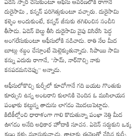
ఏడెన్ స్వారీ చేసుకుంటూ ఆఫీసు ఆవరణలోకి రాగానే
దురైసామి , కన్నన్ పరిగెత్తుకుంటూ వచ్చారు. దురైసామి
కళ్ళెం అందుకుంటే, కన్నన్ జీనుకు తగిలించిన సంచీని
తీసాడు. ఏడెన్ బెల్టు తీసి దురైసామి వైపు విసిరేసి పెద్ద
అంగలేసుకుంటూ ఆఫీసులోకి నడిచాడు. రాతి నేల మీద
బూట్లు శబ్దం చేస్తూంటే మెట్లెక్కుతున్నాడు. సిపాయి సామి
కన్ను ఎదురు రాగానే, “సామ్, నార్‌నొచ్చి నాకు
కనపడమనిచెప్పు” అన్నాడు.
ఆఫీసులోకొచ్చి కుర్చీలో కూచోగానే గది బయట గొంతుకు
కూర్చుని ఉన్న అంటరాని కులానికి చెందిన ఓ ముసిలాయన
పంఖాకు కట్టున్న తాడును లాగడం మొదలుపెట్టాడు.
కిటికీల్లోంచి ధారాళంగా గాలి కొడుతున్నా పంఖా నెత్తి మీద
ఊగడం అనేది అధికార హోదాకి సూచన. ఏడెన్ సర్దుకుని ఒక్క
క్షణం కళ్ళు మూసుకున్నాడు. తాటాకు ఈనెలతో చేసిన కుర్చీ