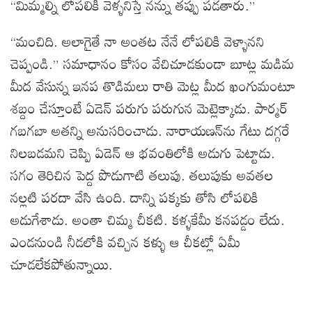
“మిమ్మల్ని లోపలికి వెళ్ళనిస్తే నన్ను తప్పు పడతారు.”
“మంచిది. అలాగైతే నా అంతట నేనే లోపలికి వెళ్ళానని
చెప్పండి.” సమాధానం కోసం వేచిచూడకుండా బూట్ల మడిమ
మీద వేసున్న ఇనప తొడిమలు రాతి మెట్ల మీద ఖంగుమంటూ
శబ్దం చేస్తూంటే ఏడెన్ పరుగు పరుగున మెట్లెక్కాడు. పార్మర్
గబగబా అతన్ని అనుసరించాడు. నారాయణన్‌ను గేటు దగ్గరే
నిలబడమని చెప్పి ఏడెన్ ఆ భవంతిలోకి అడుగు పెట్టాడు.
సగం తెరిచిన పెద్ద పొడుగాటి తలుపు. తలుపుకు అవతల
నల్లటి పరదా వేసి ఉంది. దాన్ని పక్కకు తోసి లోపలికి
అడుగేశాడు. అంతా చిమ్మ చీకటి. కళ్ళకేమీ కనపడ్డం లేదు.
ఎండనుండి నీడలోకి వచ్చిన కళ్ళు ఆ చీకట్లో ఏమీ
చూడలేకపోతున్నాయి.