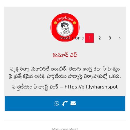
1
2
3
PAGE 1 OF 3
కుమార్ ఎస్
వృత్తి రీత్యా మెకానికల్ ఇంజనీర్. తెలుగు ఆంగ్ల కథా సాహిత్యం
పై ప్రత్యేకమైన ఆసక్తి. హర్షణీయం పాడ్కాస్ట్ నిర్వాహకుల్లో ఒకరు.
హర్షణీయం పాడ్కాస్ట్ లింక్ – https://bit.ly/harshspot
Previous Post