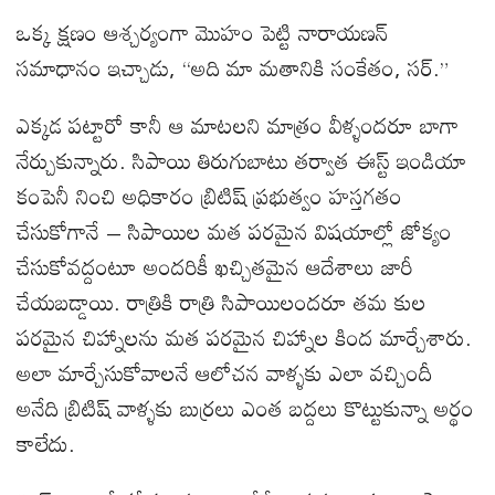
ఒక్క క్షణం ఆశ్చర్యంగా మొహం పెట్టి నారాయణన్
సమాధానం ఇచ్చాడు, “అది మా మతానికి సంకేతం, సర్.”
ఎక్కడ పట్టారో కానీ ఆ మాటలని మాత్రం వీళ్ళందరూ బాగా
నేర్చుకున్నారు. సిపాయి తిరుగుబాటు తర్వాత ఈస్ట్ ఇండియా
కంపెనీ నించి అధికారం బ్రిటిష్ ప్రభుత్వం హస్తగతం
చేసుకోగానే – సిపాయిల మత పరమైన విషయాల్లో జోక్యం
చేసుకోవద్దంటూ అందరికీ ఖచ్చితమైన ఆదేశాలు జారీ
చేయబడ్డాయి. రాత్రికి రాత్రి సిపాయిలందరూ తమ కుల
పరమైన చిహ్నాలను మత పరమైన చిహ్నాల కింద మార్చేశారు.
అలా మార్చేసుకోవాలనే ఆలోచన వాళ్ళకు ఎలా వచ్చిందీ
అనేది బ్రిటిష్ వాళ్ళకు బుర్రలు ఎంత బద్దలు కొట్టుకున్నా అర్థం
కాలేదు.