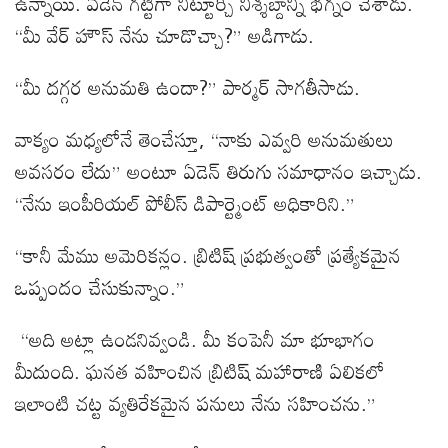
ఉన్నాయి. ఏడెన్ గట్టిగా నిట్టూర్చి నిశ్శబ్దాన్ని భగ్నం చేశాడు.
“మీ వేర్ హౌస్ నేను చూడొచ్చా?” అడిగాడు.
“మీ దగ్గర అనుమతి ఉందా?” పార్మర్ సాగతీసాడు.
వాక్యం మధ్యలోనే తెంచేస్తూ, “నాకు ఎవ్వరి అనుమతులు
అవసరం లేదు” అంటూ ఏడెన్ తిరుగు సమాధానం ఇచ్చాడు.
“నేను ఇంపీరియల్ పోలీస్ డిపార్ట్మెంట్‌ అధికారిని.”
“కానీ మేము అమెరికన్లం. బ్రిటిష్ ప్రభుత్వంతో ప్రత్యేకమైన
ఒప్పందం చేసుకున్నాం.”
“అది అట్లా ఉండనివ్వండి. మీ కంపెనీ మా భూభాగం
మీదుంది. ఘనత వహించిన బ్రిటిష్ మహారాణి ఏలికలో
ఇలాంటి చట్ట వ్యతిరేకమైన పనులు నేను సహించను.”