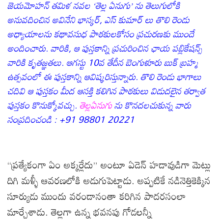
జెయమోహన్ తమిళ నవల ‘తెల్ల ఏనుగు’ ను తెలుగులోకి
అనువదించిన అవినేని భాస్కర్, ఎస్ కుమార్ లు తొలి రెండు
అధ్యాయాలను కథావసుధ పాఠకులకోసం ప్రచురణకు ముందే
అందించారు. వారికి, ఆ పుస్తకాన్ని ప్రచురించిన ఛాయ పబ్లికేషన్స్
వారికి కృతజ్ఞతలు. ఆగస్టు 10వ తేదీన బెంగుళూరు బుక్ బ్రహ్మ
ఉత్సవంలో ఈ పుస్తకాన్ని ఆవిష్కరిస్తున్నారు. తొలి రెండు భాగాలు
చదివి ఆ పుస్తకం మీద ఆసక్తి కలిగిన పాఠకులు విడుదలైన తర్వాత
పుస్తకం కొనుక్కోవచ్చు.
తెల్లఏనుగు
ను కొనదలచుకున్న వారు
సంప్రదించండి : +91 98801 20221
“ప్రత్యేకంగా ఏం అక్కర్లేదు” అంటూ ఏడెన్ హడావుడిగా మెట్లు
దిగి మళ్ళీ ఆవరణలోకి అడుగుపెట్టాడు. అప్పటికే నడినెత్తికెక్కిన
సూర్యుడు ముందు వరండానంతా కరిగిన పాదరసంలా
మార్చేశాడు. తెల్లగా ఉన్న భవనపు గోడలన్నీ