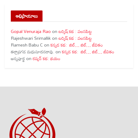
అభిప్రాయాలు
Gopal Venuraja Rao
on
టర్కిష్ కథ : వలసపిట్ట
Rajeshwari Srimallik
on
టర్కిష్ కథ : వలసపిట్ట
Ramesh Babu C
on
కన్నడ కథ: జిల్… జిల్… జీవితం
తల్లాప్రగడ మధుసూదనరావు.
on
కన్నడ కథ: జిల్… జిల్… జీవితం
అన్నపూర్ణ
on
రష్యన్ కథ: భయం