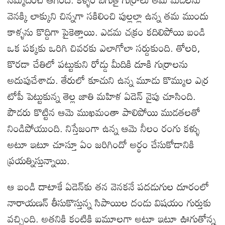
వెనక్కి లాక్కుని చిన్నగా సకిలించి పుల్లల్లా ఉన్న తమ ముందు
కాళ్ళను కొద్దిగా పైకెత్తాయి. ఎడమ చక్రం కదిలిపోయి బండి
ఒక పక్కకు ఒరిగి చివరకు ఎలాగోలా సర్దుకుంది. తోలరి,
కొరడా చేతిలో పట్టుకుని రోడ్డు మీదికి దూకి గుర్రాలను
అదుపుచేశాడు. తేరులో కూచుని ఉన్న మూడు కొమ్ముల ఎర్ర
టోపీ పెట్టుకున్న తెల్ల జాతి మహిళ ఏడెన్ వైపు చూసింది.
పౌడరు కొట్టిన ఆమె ముఖమంతా పాలిపోయి ముడతలతో
నిండిపోయుంది. నిస్తేజంగా ఉన్న ఆమె నీలం రంగు కళ్ళు
అటూ ఇటూ చూస్తూ ఏం జరిగిందో అర్థం చేసుకోడానికి
ప్రయత్నిస్తున్నాయి.
ఆ బండి దాటాకే ఏడెన్‌కు తన వెనకనే పదడుగుల దూరంలో
నారాయణన్ తీసుకొస్తున్న సిపాయిల దండు విషయం గుర్తుకు
వచ్చింది. అతనికి కంటికి ఐమూలగా అటూ ఇటూ ఊగుతోన్న