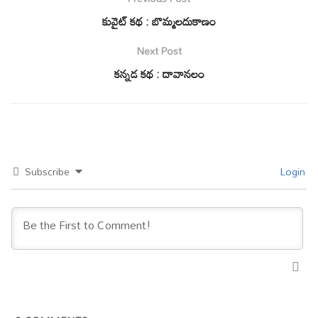
కువైట్ కథ : బొమ్మలదుకాణం
Next Post
కన్నడ కథ : దావానలం
Subscribe
Login