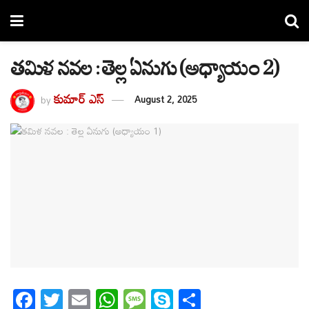
తమిళ నవల : తెల్ల ఏనుగు (అధ్యాయం 2)
కుమార్ ఎస్
by
August 2, 2025
F
T
E
W
M
S
S