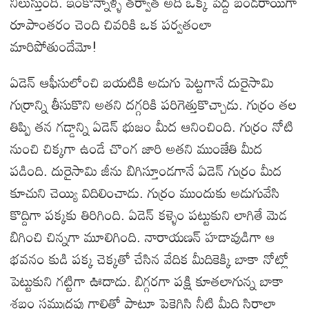
నిలుస్తుంది. ఇంకొన్నాళ్ళ తర్వాత అది ఒక్క పెద్ద బండరాయిగా
రూపాంతరం చెంది చివరికి ఒక పర్వతంలా
మారిపోతుందేమో!
ఏడెన్ ఆఫీసులోంచి బయటికి అడుగు పెట్టగానే దురైసామి
గుర్రాన్ని తీసుకొని అతని దగ్గరికి పరిగెత్తుకొచ్చాడు. గుర్రం తల
తిప్పి తన గడ్డాన్ని ఏడెన్ భుజం మీద ఆనించింది. గుర్రం నోటి
నుంచి చిక్కగా ఉండే చొంగ జారి అతని ముంజేతి మీద
పడింది. దురైసామి జీను బిగిస్తూండగానే ఏడెన్ గుర్రం మీద
కూచుని చెయ్యి విదిలించాడు. గుర్రం ముందుకు అడుగువేసి
కొద్దిగా పక్కకు తిరిగింది. ఏడెన్ కళ్ళెం పట్టుకుని లాగితే మెడ
బిగించి చిన్నగా మూలిగింది. నారాయణన్ హడావుడిగా ఆ
భవనం కుడి పక్క చెక్కతో చేసిన వేదిక మీదికెక్కి బాకా నోట్లో
పెట్టుకుని గట్టిగా ఊదాడు. బిగ్గరగా పక్షి కూతలాగున్న బాకా
శబ్దం సముద్రపు గాలితో పాటూ పైకెగిసి నీటి మీది సిరాలా