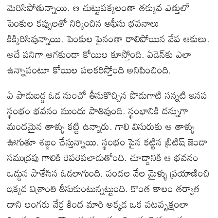
మెరిసిపోతున్నాయి. ఆ చుట్టుపక్కలంతా తక్కువ ఎత్తులో
పెంకుల కప్పులతో నిర్మించిన ఆఫీసు భవనాలు
కిక్కిరిసివున్నాయి. పెంకుల పైనంతా రాలిపోయిన వేప ఆకులు.
అదే పనిగా ఆగకుండా కోయిల కూస్తోంది. ఏడెన్‌కు ఎలా
ఉన్నావంటూ కోయిల పలకరిస్తోంది అనిపించింది.
ఏ పాడుబడ్డ ఓడ నుంచో తీసుకొచ్చిన పొడుగాటి సన్నటి ఇనప
స్థంభం భవనం ముందు పాతివుంది. స్థంభానికి దన్నుగా
మందమైన తాళ్ళు కట్టి ఉన్నారు. గాలి విసురుకు ఆ తాళ్ళు
ఊగుతూ శబ్దం చేస్తున్నాయి. స్థంభం పైన కట్టిన బ్రిటిష్ జెండా
సముద్రపు గాలికి రెపరెపలాడుతోంది. చూడ్డానికి ఆ భవనం
ఒడ్డున పాతేసిన ఓడలాగుంది. వందల వేల మైళ్ళు ప్రయాణించి
ఇక్కడ విశ్రాంతి తీసుకుంటున్నట్టుంది. కొంత కాలం తర్వాత
దాని లంగరు వేర్ల కింద మారి అక్కడ ఒక వటవృక్షంలా