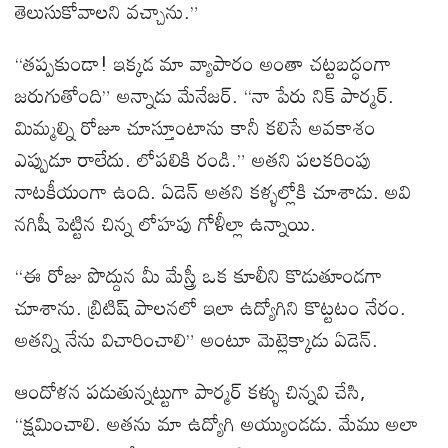
తెలుసుకోవాలని వచ్చాను.”
“తప్పకుండా! ఇక్కడ మా వ్యాపారం అంతా చట్టబద్ధంగా
జరుగుతోంది” అన్నాడు మేనేజర్. “నా పేరు నిక్ పార్మర్.
మిమ్మల్ని రోజూ చూస్తూంటాను కానీ కలిసే అవకాశం
ఎప్పుడూ రాలేదు. లోపలికి రండి.” అతని పలకరింపు
నాటకీయంగా ఉంది. ఏడెన్ అతని కళ్ళల్లోకి చూశాడు. అవి
నగిషీ పెట్టిన చిన్న లోహపు గోళీల్లా ఉన్నాయి.
“ఈ రోజు పొద్దున మీ మేస్త్రీ ఒక కూలీని కొడుతూండగా
చూశాను. బ్రిటిష్ పాలనలో ఇలా ఉద్యోగిని కొట్టటం నేరం.
అతన్ని నేను విచారించాలి” అంటూ మెట్లెక్కాడు ఏడెన్.
ఆందోళన పడుతున్నట్టుగా పార్మర్ కళ్ళు చిన్నవి చేసి,
“క్షమించాలి. అతను మా ఉద్యోగి అయ్యుండడు. మేము అలా