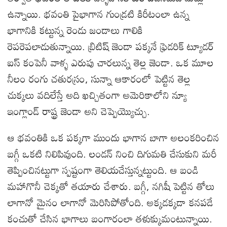
ఉన్నాయి. భవంతి పైభాగాన గుండ్రటి కిరీటంలా ఉన్న
భాగానికి కట్టున్న రెండు జండాలు గాలికి
రెపరెపలాడుతున్నాయి. బ్రిటిష్ జెండా పక్కనే ఫ్రెడరిక్ ట్యూడర్
ఐస్ కంపెనీ వాళ్ళ ఎరుపు చారలున్న తెల్ల జెండా. ఒక మూల
నీలం రంగు చతురస్రం, సున్నా ఆకారంలో పెట్టిన తెల్ల
చుక్కలు వదిలేస్తే అది ఖచ్చితంగా అమెరికాలోని న్యూ
ఇంగ్లాండ్ రాష్ట్ర జెండా అని చెప్పెయ్యొచ్చు.
ఆ భవంతికి ఒక పక్కగా ముందు భాగాన బాగా అలంకరించిన
బగ్గీ ఒకటి నిలిపివుంది. లండన్ నించి దిగుమతి చేసుకుని మరీ
తెప్పించినట్టుగా స్పష్టంగా తెలియచేస్తున్నట్టుంది. ఆ బండి
మహాగొనీ చెక్కతో తయారు చేశారు. బగ్గీ, నగిషీ పెట్టిన తోలు
లాగానో మైనం లాగానో మెరిసిపోతోంది. అక్కడక్కడా కనపడే
కంచుతో చేసిన భాగాలు బంగారంలా తళుక్కుమంటున్నాయి.