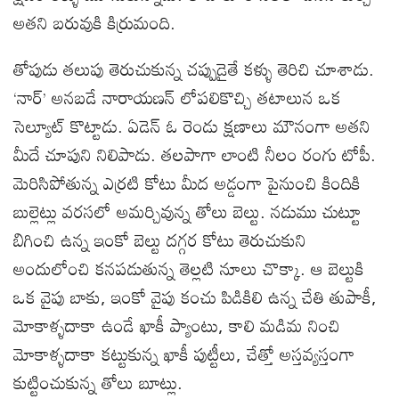
అతని బరువుకి కిర్రుమంది.
తోపుడు తలుపు తెరుచుకున్న చప్పుడైతే కళ్ళు తెరిచి చూశాడు.
‘నార్’ అనబడే నారాయణన్ లోపలికొచ్చి తటాలున ఒక
సెల్యూట్ కొట్టాడు. ఏడెన్ ఓ రెండు క్షణాలు మౌనంగా అతని
మీదే చూపుని నిలిపాడు. తలపాగా లాంటి నీలం రంగు టోపీ.
మెరిసిపోతున్న ఎర్రటి కోటు మీద అడ్డంగా పైనుంచి కిందికి
బుల్లెట్లు వరసలో అమర్చివున్న తోలు బెల్టు. నడుము చుట్టూ
బిగించి ఉన్న ఇంకో బెల్టు దగ్గర కోటు తెరుచుకుని
అందులోంచి కనపడుతున్న తెల్లటి నూలు చొక్కా. ఆ బెల్టుకి
ఒక వైపు బాకు, ఇంకో వైపు కంచు పిడికిలి ఉన్న చేతి తుపాకీ,
మోకాళ్ళదాకా ఉండే ఖాకీ ప్యాంటు, కాలి మడిమ నించి
మోకాళ్ళదాకా కట్టుకున్న ఖాకీ పుట్టీలు, చేత్తో అస్తవ్యస్తంగా
కుట్టించుకున్న తోలు బూట్లు.