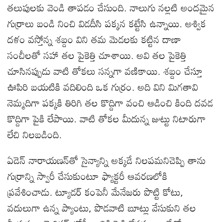
తలుపులకు వెండి తాపడం చేసుంది. నాలుగు నల్లటి అందమైన
గుర్రాలు బండి నించి విడదీసి పక్కన కట్టేసి ఉన్నాయి. అశ్విక
దళం వస్తోన్న శబ్దం విని తమ మెడలకు కట్టిన దాణా
సంచీలతో సహా తల పైకెత్తి చూశాయి. అవి తల పైకెత్తి
చూసినప్పుడు వాటి తోకలు సన్నగా వణికాయి. శబ్దం చేస్తూ
ఊపిరి బయటికి వదిలింది ఒక గుర్రం. అది విని మిగతావి
నెమ్మదిగా పక్కకి తిరిగి తల కొద్దిగా వంచి ఆడించి కింది దవడ
కొద్దిగా పైకి లేపాయి. వాటి తోకల మీదున్న జుట్టు నిటారుగా
లేచి నిలబడింది.
ఏడెన్ నారాయణన్‌తో సైన్యాన్ని అక్కడే నిలపమనిచెప్పి తాను
గుర్రాన్ని స్వారీ చేసుకుంటూ ఫ్యాక్టరీ ఆవరణలోకి
ప్రవేశించాడు. ట్యూడర్ కంపెనీ మేనేజరు పొట్టి కోటు,
వదులుగా ఉన్న ప్యాంటు, పొడవాటి బూట్లు వేసుకుని తల