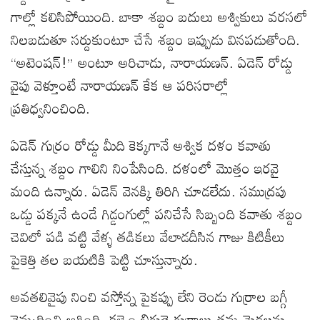
గాల్లో కలిసిపోయింది. బాకా శబ్దం బదులు అశ్వికులు వరసలో
నిలబడుతూ సర్దుకుంటూ చేసే శబ్దం ఇప్పుడు వినపడుతోంది.
“అటెంషన్!” అంటూ అరిచాడు, నారాయణన్. ఏడెన్ రోడ్డు
వైపు వెళ్తూంటే నారాయణన్ కేక ఆ పరిసరాల్లో
ప్రతిధ్వనించింది.
ఏడెన్ గుర్రం రోడ్డు మీది కెక్కగానే అశ్విక దళం కవాతు
చేస్తున్న శబ్దం గాలిని నింపేసింది. దళంలో మొత్తం ఇరవై
మంది ఉన్నారు. ఏడెన్ వెనక్కి తిరిగి చూడలేదు. సముద్రపు
ఒడ్డు పక్కనే ఉండే గిడ్డంగుల్లో పనిచేసే సిబ్బంది కవాతు శబ్దం
చెవిలో పడి వట్టి వేళ్ళ తడికలు వేలాడదీసిన గాజు కిటికీలు
పైకెత్తి తల బయటికి పెట్టి చూస్తున్నారు.
అవతలివైపు నించి వస్తోన్న పైకప్పు లేని రెండు గుర్రాల బగ్గీ
నెమ్మదించి ఆగింది. కళ్ళెం బిగుతై గుర్రాలు తమ మెడలను