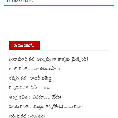
0
COMMENTS
ఈ సంచికలో…
సుధామూర్తి కథ: అమ్మమ్మ నా కాళ్ళకు మ్రొక్కింది!
ఆంగ్ల కవిత : ఐనా ఉదయిస్తాను
రష్యన్ కథ : లాటరీ టికెట్టు
కన్నడ కవిత: సీసా – ఓడ
ఆంగ్ల కవిత : ఎవరూ…. (లేరు)
హిందీ కవిత : యుద్దం తప్పిపోతేనే మేలు కదా!
టర్కిష్ కథ : వలసపిట్ట