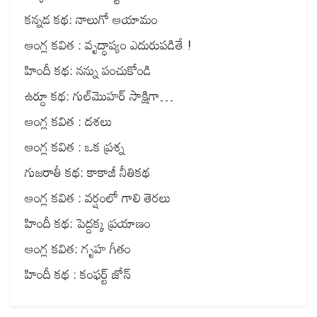
కన్నడ కథ: నాలుగో ఆయామం
ఆంగ్ల కవిత : వృద్ధాప్యం ఎదురుపడితే !
హిందీ కథ: నన్ను పంచుకోండి
ఉర్దూ కథ: గుల్‌మొహర్ సాక్షిగా…
ఆంగ్ల కవిత : దశలు
ఆంగ్ల కవిత : ఒక ప్రశ్న
గుజరాతీ కథ: కాకాజీ నీతికథ
ఆంగ్ల కవిత : వర్షంలో గాలి తెరలు
హిందీ కథ: పెద్దక్క ప్రయాణం
ఆంగ్ల కవిత: గృహ గీతం
హిందీ కథ : కంఫర్ట్ జోన్