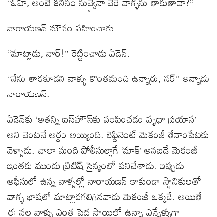
“ఓహ్, అంటే కనీసం నువ్వైనా వేరే వాళ్ళను తాకుతావా?”
నారాయణన్ మౌనం వహించాడు.
“మాట్లాడు, నార్!” రెట్టించాడు ఏడెన్.
“నేను తాకకూడని వాళ్ళు కొంతమంది ఉన్నారు, సర్” అన్నాడు
నారాయణన్.
ఏడెన్‌కు ‘అతన్ని ఐస్‌హౌస్‌‌కు పంపించడం వృధా ప్రయాస’
అని వెంటనే అర్థం అయ్యింది. లెఫ్టినెంట్ మెకంజీ తేనాంపేటకు
వెళ్ళాడు. చాలా మంది పోలీసుల్లాగే ‘మాక్’ అనబడే మెకంజీ
ఇంతకు ముందు బ్రిటిష్ సైన్యంలో పనిచేశాడు. ఇప్పుడు
ఆఫీసులో ఉన్న వాళ్ళల్లో నారాయణన్ కాకుండా స్థానికులతో
వాళ్ళ భాషలో మాట్లాడగలిగినవాడు మెకంజీ ఒక్కడే. అయితే
ఈ నల్ల వాళ్ళు ఎంత పెద్ద స్థాయిలో ఉన్నా ఎన్నేళ్ళుగా