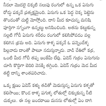
నీడలా మొదలై చిక్కటి నలుపు రంగులో ఉన్న ఒక ఏనుగు
రోడ్డు పక్కనే ప్రత్యక్షమైంది. ఏనుగు ఒక పెద్ద చెక్క పెట్టెను
తొండంతో చుట్టి మోస్తోంది. దాని మీద కూచున్న మనిషి
పూర్తిగా నగ్నంగా ఉన్నట్టు అనిపించింది. అతను కట్టుకున్న
నల్లటి గోచీ ఏనుగు శరీరం రంగులో కలిసిపోవడం వల్ల
కలిగిన భ్రమ అది. ఏనుగు కాళ్ళ పక్కనే ఓ పన్నెండేళ్ళ
పిల్లవాడు దాంతో పాటూ నడుస్తున్నాడు. వాడి చేతిలో కర్ర,
ఒంటి మీద గోచీ తప్ప ఇంకేమీ లేవు. ఏడెన్ గుర్రం ఏనుగును
చూసి కొద్దిగా బెదిరి వెనక్కి తగ్గింది. ఏడెన్ గుర్రం మెడ మీద
తట్టి దాన్ని శాంతపరిచాడు.
ఒక్క క్షణం ఏడెన్ కళ్ళు తడితో మెరుస్తున్న ఏనుగు కళ్ళతో
కలిసాయి; కొండ రాళ్ళ పగుళ్ళ లోతుల్లో చిక్కుకున్న నీటి
చుక్కలు. ఈ నల్ల బండరాయి మనసు లోతుల్లో ఏం దాగి