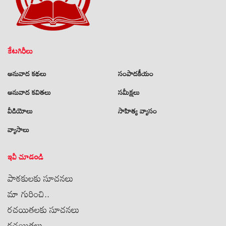
కేటగిరీలు
అనువాద కథలు
సంపాదకీయం
అనువాద కవితలు
సమీక్షలు
వీడియోలు
సాహిత్య వ్యాసం
వ్యాసాలు
ఇవీ చూడండి
పాఠకులకు సూచనలు
మా గురించి..
రచయితలకు సూచనలు
రచయితలు