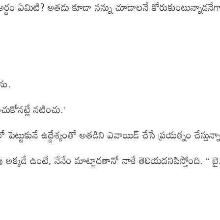
ే, అర్ధం ఏమిటి? అతడు కూడా నన్ను చూడాలనే కోరుకుంటున్నాడనే
ను.
చుకోనట్లే నటించు.’
ో పెట్టుకునే ఉద్దేశ్యంతో అతడిని ఎవాయిడ్ చేసే ప్రయత్నం చేస్తున
క్కడే ఉంటే, నేనేం మాట్లాడతానో నాకే తెలియదనిపిస్తోంది. “ బై.