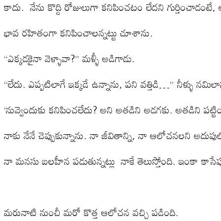
కాదు. నేను కొద్ది రోజులుగా కనిపించటం లేదని గుర్తించాడంట
భావ రహితంగా కనిపించాలన్నట్టు చూశాను.
“ఎక్కడకైనా వెళ్ళావా?” మళ్ళీ అడిగాడు.
“లేదు. ఎప్పటిలాగే ఇక్కడే ఉన్నాను, పని వత్తిడి…” నీళ్ళు నమిలా
‘నువ్వెందుకు కనిపించలేదు? అని అతడిని అడగకు. అతడిని పట్టిం
నాకు నేనే చెప్పుకున్నాను. నా జీవితాన్ని, నా ఆలోచనలని అదుపుల
నా మనసు బలహీన పడుతున్నట్లు నాకే తెలుస్తోంది. ఇంకా కాసేపు అ
మరునాటి నుంచీ మరో కొత్త ఆలోచన వచ్చి పడింది.