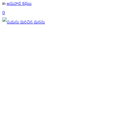
in
అనువాద కథలు
0