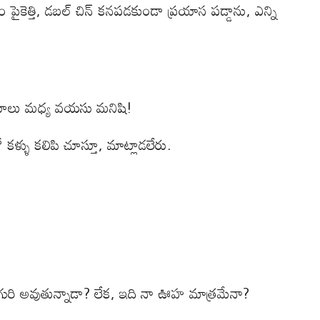
 పైకెత్తి, డబల్ చిన్ కనపడకుండా ప్రయాస పడ్డాను, ఎన్ని
మామూలు మధ్య వయసు మనిషి!
కళ్ళు కలిపి చూస్తూ, మాట్లాడలేరు.
ురి అవుతున్నాడా? లేక, ఇది నా ఊహ మాత్రమేనా?