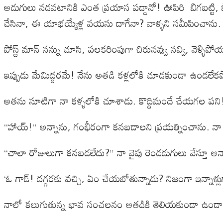
అడుగులు నడవటానికి ఎంత ప్రయాస పడ్డానో! ఊపిరి బిగబట్టి, పొట్
చేసినా, ఈ యాభయ్యేళ్ల వయసు దాగేనా? వాళ్ళని సమీపించాను
పోస్ట్ మాన్ నన్ను చూసి, పలకరింపుగా చిరునవ్వు నవ్వి, వెళ్ళిప
ఇప్పుడు మేమిద్దరమే! నేను అతడి కళ్లలోకి చూడకుండా ఉండల
అతను సూటిగా నా కళ్ళలోకి చూశాడు. కొద్దిమందే చేయగల పని! చ
“హాయ్!” అన్నాను, గంభీరంగా కనబడాలని ప్రయత్నించాను. నా వల
“చాలా రోజులుగా కనబడలేదు?” నా వైపు రెండడుగులు వేస్తూ అన్
‘ఓ గాడ్! దగ్గరకు వచ్చి, ఏం చేయబోతున్నాడు? నిజంగా ఇన్నాళ్ల
నాలో కలుగుతున్న భావ సంచలనం అతడికి తెలియకుండా ఉండాలన