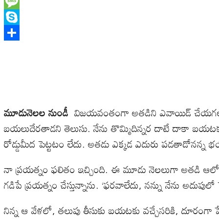
WhatsApp
Message
Skype
Share
మూడునెలల నుండీ
విజయవంతంగా అతడిని ఎవాయిడ్ చేయగలుగుతున
బయలుదేరతాడని తెలుసు. నేను తొమ్మిదిన్నర దాటే దాకా బయటకు రా
రోడ్డుమీద పెట్టటం లేదు. అతడు ఎక్కడ ఎదురు పడతాడోనన్న
నా ప్రయత్నం ఫలితం ఇచ్చింది. ఈ మూడు నెలలుగా అతడి ఆలోచన
గడిపే ప్రయత్నం చేస్తున్నాను. ‘ఫరవాలేదు, నన్ను నేను అదుపులో
నిన్న ఆ వేళలో, తలుపు తీసుకు బయటకు వచ్చేసరికి, దూరంగా పే