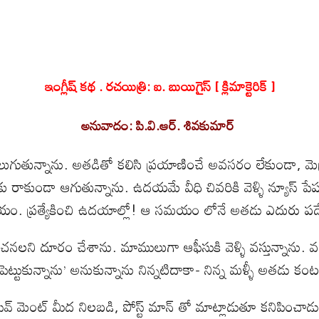
ఇంగ్లీష్ కథ . రచయిత్రి: ఐ. బుయిగైస్ [ క్లిమాక్టెరిక్ ]
అనువాదం: పి.వి.ఆర్. శివకుమార్
్నాను. అతడితో కలిసి ప్రయాణించే అవసరం లేకుండా, మెట్రో ప
కుండా ఆగుతున్నాను. ఉదయమే వీధి చివరికి వెళ్ళి న్యూస్ పేపర్ క
 భయం. ప్రత్యేకించి ఉదయాల్లో! ఆ సమయం లోనే అతడు ఎదురు ప
లని దూరం చేశాను. మాములుగా ఆఫీసుకి వెళ్ళి వస్తున్నాను. 
 పెట్టుకున్నాను’ అనుకున్నాను నిన్నటిదాకా- నిన్న మళ్ళీ అతడు క
వ్ మెంట్ మీద నిలబడి, పోస్ట్ మాన్ తో మాట్లాడుతూ కనిపించాడ