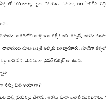
ట లోపలికి లాక్కున్నాను. నిటారుగా నడుస్తూ, తల సాగదీసి, గడ్డం
.
ోయాడు.
ేకపోయాను. అతడిలోని ఆకర్షణ ఆ కళ్ళే! అవి తప్పితే, అతను 
ాలామంది చూపు పక్కకి తిప్పుకు మాట్లాడతారు. సూటిగా కళ్ళలో 
్ల కాని పని. మెదడంతా ప్రెషర్ కుక్కర్ లా ఉంది.
నాడు.
ుగా నన్ను మిస్ అయ్యాడా?’
ి విశ్వ ప్రయత్నం చేశాను. అతను కూడా ఇలాటి సంచలనానికే గ