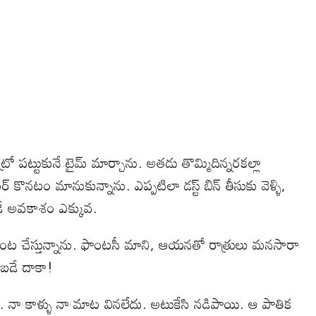
ట్టుకునే టైమ్ మార్చాను. అతడు తొమ్మిదిన్నరకల్లా
ొనటం మానుకున్నాను. ఎప్పటిలా డస్ట్ బిన్ తీసుకు వెళ్ళి,
డే అవకాశం ఎక్కువ.
వంట చేస్తున్నాను. ఫాంటసీ మాని, ఆయనతో రాత్రులు మనసారా
ంటబడే దాకా!
ు. నా కాళ్ళు నా మాట వినలేదు. అటుకేసి నడిపాయి. ఆ పాతిక