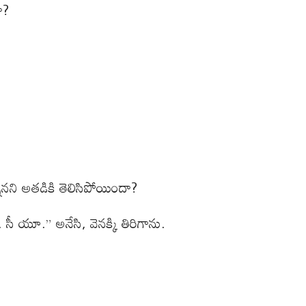
గా?
్నానని అతడికి తెలిసిపోయిందా?
 సీ యూ.” అనేసి, వెనక్కి తిరిగాను.