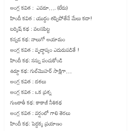
ఆంగ్ల కవిత : ఎవరూ…. (లేరు)
హిందీ కవిత : యుద్దం తప్పిపోతేనే మేలు కదా!
టర్కిష్ కథ : వలసపిట్ట
కన్నడ కథ: నాలుగో ఆయామం
ఆంగ్ల కవిత : వృద్ధాప్యం ఎదురుపడితే !
హిందీ కథ: నన్ను పంచుకోండి
ఉర్దూ కథ: గుల్‌మొహర్ సాక్షిగా…
ఆంగ్ల కవిత : దశలు
ఆంగ్ల కవిత : ఒక ప్రశ్న
గుజరాతీ కథ: కాకాజీ నీతికథ
ఆంగ్ల కవిత : వర్షంలో గాలి తెరలు
హిందీ కథ: పెద్దక్క ప్రయాణం