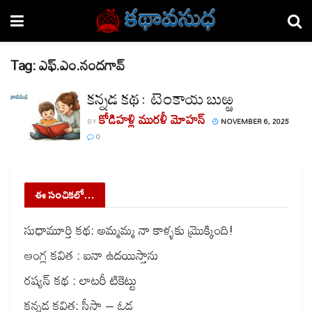
Tag:
ఎఫ్.ఎం.నందగావ్
కన్నడ కథ : టెంకాయ బుఱ్ఱ
కోడిహళ్లి మురళీ మోహన్
BY
NOVEMBER 6, 2025
0
ఈ సంచికలో…
సుధామూర్తి కథ: అమ్మమ్మ నా కాళ్ళకు మ్రొక్కింది!
ఆంగ్ల కవిత : ఐనా ఉదయిస్తాను
రష్యన్ కథ : లాటరీ టికెట్టు
కన్నడ కవిత: సీసా – ఓడ