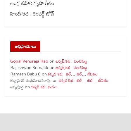
ఆంగ్ల కవిత: గృహ గీతం
హిందీ కథ : కంఫర్ట్ జోన్
అభిప్రాయాలు
Gopal Venuraja Rao
on
టర్కిష్ కథ : వలసపిట్ట
Rajeshwari Srimallik
on
టర్కిష్ కథ : వలసపిట్ట
Ramesh Babu C
on
కన్నడ కథ: జిల్… జిల్… జీవితం
తల్లాప్రగడ మధుసూదనరావు.
on
కన్నడ కథ: జిల్… జిల్… జీవితం
అన్నపూర్ణ
on
రష్యన్ కథ: భయం