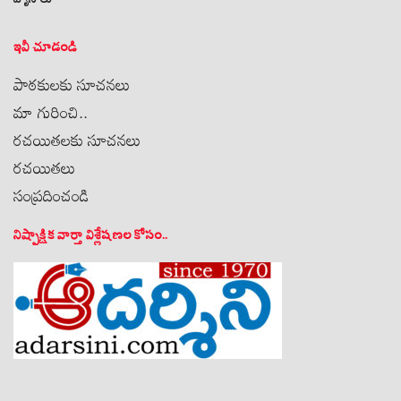
ఇవీ చూడండి
పాఠకులకు సూచనలు
మా గురించి..
రచయితలకు సూచనలు
రచయితలు
సంప్రదించండి
నిష్పాక్షిక వార్తా విశ్లేషణల కోసం..