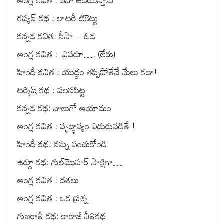
ఆంగ్ల కవిత : ఐనా ఉదయిస్తాను
రష్యన్ కథ : లాటరీ టికెట్టు
కన్నడ కవిత: సీసా – ఓడ
ఆంగ్ల కవిత : ఎవరూ…. (లేరు)
హిందీ కవిత : యుద్దం తప్పిపోతేనే మేలు కదా!
టర్కిష్ కథ : వలసపిట్ట
కన్నడ కథ: నాలుగో ఆయామం
ఆంగ్ల కవిత : వృద్ధాప్యం ఎదురుపడితే !
హిందీ కథ: నన్ను పంచుకోండి
ఉర్దూ కథ: గుల్‌మొహర్ సాక్షిగా…
ఆంగ్ల కవిత : దశలు
ఆంగ్ల కవిత : ఒక ప్రశ్న
గుజరాతీ కథ: కాకాజీ నీతికథ