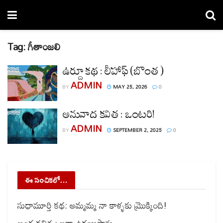
Tag:
గీతాంజలి
ఉర్దూ కథ : లీహాఫ్ (బొంత )
ADMIN
BY
MAY 25, 2026
0
అనువాద కవిత : ఒంటరి!
ADMIN
BY
SEPTEMBER 2, 2025
0
ఈ సంచికలో…
సుధామూర్తి కథ: అమ్మమ్మ నా కాళ్ళకు మ్రొక్కింది!