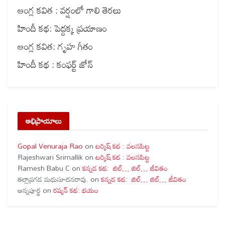
ఆంగ్ల కవిత : వర్షంలో గాలి తెరలు
హిందీ కథ: పెద్దక్క ప్రయాణం
ఆంగ్ల కవిత: గృహ గీతం
హిందీ కథ : కంఫర్ట్ జోన్
అభిప్రాయాలు
Gopal Venuraja Rao
on
టర్కిష్ కథ : వలసపిట్ట
Rajeshwari Srimallik
on
టర్కిష్ కథ : వలసపిట్ట
Ramesh Babu C
on
కన్నడ కథ: జిల్… జిల్… జీవితం
తల్లాప్రగడ మధుసూదనరావు.
on
కన్నడ కథ: జిల్… జిల్… జీవితం
అన్నపూర్ణ
on
రష్యన్ కథ: భయం