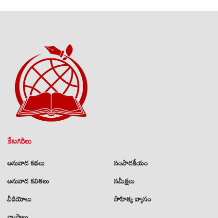
కేటగిరీలు
అనువాద కథలు
సంపాదకీయం
అనువాద కవితలు
సమీక్షలు
వీడియోలు
సాహిత్య వ్యాసం
వ్యాసాలు