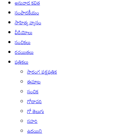
అనువాద కవిత
సంపాదకీయం
సాహిత్య వ్యాసం
వీడియోలు
సంచికలు
రచయితలు
పత్రికలు
సారంగ పక్షపత్రిక
ఈమాట
సంచిక
గోదావరి
గో తెలుగు
సహరి
ఉదయిని