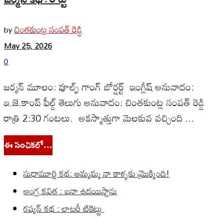
చింతకుంట్ల సంపత్ రెడ్డి
by
May 25, 2026
0
జర్మన్ మూలం: వూల్ఫ్ గాంగ్ బోర్షర్ట్ ఇంగ్లీష్ అనువాదం:
ఇ.జె.కాంప్ ఫీల్డ్ తెలుగు అనువాదం: చింతకుంట్ల సంపత్ రెడ్డి
రాత్రి 2:30 గంటలు. అకస్మాత్తుగా మెలకువ వచ్చింది ...
ఈ సంచికలో…
సుధామూర్తి కథ: అమ్మమ్మ నా కాళ్ళకు మ్రొక్కింది!
ఆంగ్ల కవిత : ఐనా ఉదయిస్తాను
రష్యన్ కథ : లాటరీ టికెట్టు