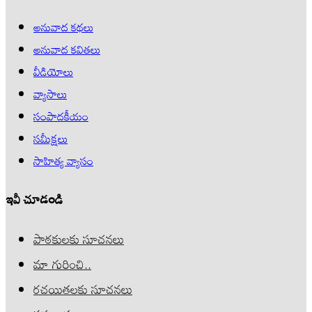
అనువాద కథలు
అనువాద కవితలు
వీడియోలు
వ్యాసాలు
సంపాదకీయం
సమీక్షలు
సాహిత్య వ్యాసం
ఇవీ చూడండి
పాఠకులకు సూచనలు
మా గురించి..
రచయితలకు సూచనలు