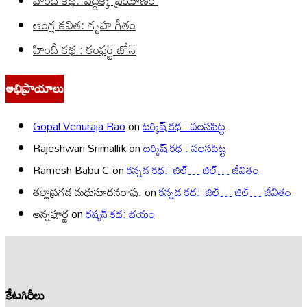
హిందీ కథ: పెద్దక్క ప్రయాణం
ఆంగ్ల కవిత: గృహ గీతం
హిందీ కథ : కంఫర్ట్ జోన్
అభిప్రాయాలు
Gopal Venuraja Rao
on
టర్కిష్ కథ : వలసపిట్ట
Rajeshwari Srimallik
on
టర్కిష్ కథ : వలసపిట్ట
Ramesh Babu C
on
కన్నడ కథ: జిల్… జిల్… జీవితం
తల్లాప్రగడ మధుసూదనరావు.
on
కన్నడ కథ: జిల్… జిల్… జీవితం
అన్నపూర్ణ
on
రష్యన్ కథ: భయం
కేటగిరీలు