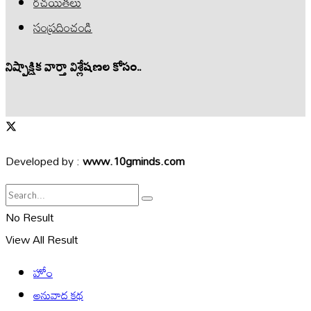
రచయితలు
సంప్రదించండి
నిష్పాక్షిక వార్తా విశ్లేషణల కోసం..
Developed by :
www.10gminds.com
No Result
View All Result
హోం
అనువాద కథ