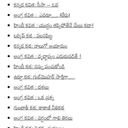
కన్నడ కవిత: సీసా – ఓడ
ఆంగ్ల కవిత : ఎవరూ…. (లేరు)
హిందీ కవిత : యుద్దం తప్పిపోతేనే మేలు కదా!
టర్కిష్ కథ : వలసపిట్ట
కన్నడ కథ: నాలుగో ఆయామం
ఆంగ్ల కవిత : వృద్ధాప్యం ఎదురుపడితే !
హిందీ కథ: నన్ను పంచుకోండి
ఉర్దూ కథ: గుల్‌మొహర్ సాక్షిగా…
ఆంగ్ల కవిత : దశలు
ఆంగ్ల కవిత : ఒక ప్రశ్న
గుజరాతీ కథ: కాకాజీ నీతికథ
ఆంగ్ల కవిత : వర్షంలో గాలి తెరలు