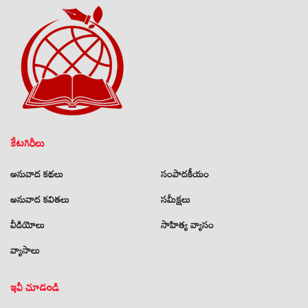
కేటగిరీలు
అనువాద కథలు
సంపాదకీయం
అనువాద కవితలు
సమీక్షలు
వీడియోలు
సాహిత్య వ్యాసం
వ్యాసాలు
ఇవీ చూడండి