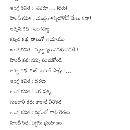
ఆంగ్ల కవిత : ఎవరూ…. (లేరు)
హిందీ కవిత : యుద్దం తప్పిపోతేనే మేలు కదా!
టర్కిష్ కథ : వలసపిట్ట
కన్నడ కథ: నాలుగో ఆయామం
ఆంగ్ల కవిత : వృద్ధాప్యం ఎదురుపడితే !
హిందీ కథ: నన్ను పంచుకోండి
ఉర్దూ కథ: గుల్‌మొహర్ సాక్షిగా…
ఆంగ్ల కవిత : దశలు
ఆంగ్ల కవిత : ఒక ప్రశ్న
గుజరాతీ కథ: కాకాజీ నీతికథ
ఆంగ్ల కవిత : వర్షంలో గాలి తెరలు
హిందీ కథ: పెద్దక్క ప్రయాణం