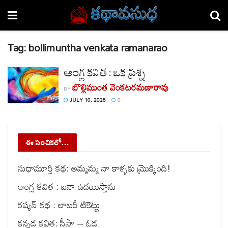
Tag:
bollimuntha venkata ramanarao
ఆంగ్ల కవిత : ఒక ప్రశ్న
బొల్లిముంత వెంకటరమణారావు
BY
JULY 10, 2026
0
ఈ సంచికలో…
సుధామూర్తి కథ: అమ్మమ్మ నా కాళ్ళకు మ్రొక్కింది!
ఆంగ్ల కవిత : ఐనా ఉదయిస్తాను
రష్యన్ కథ : లాటరీ టికెట్టు
కన్నడ కవిత: సీసా – ఓడ