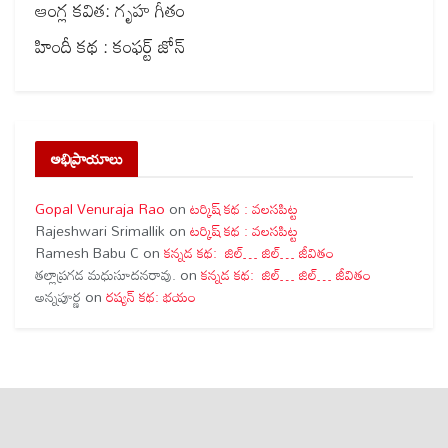
ఆంగ్ల కవిత: గృహ గీతం
హిందీ కథ : కంఫర్ట్ జోన్
అభిప్రాయాలు
Gopal Venuraja Rao
on
టర్కిష్ కథ : వలసపిట్ట
Rajeshwari Srimallik
on
టర్కిష్ కథ : వలసపిట్ట
Ramesh Babu C
on
కన్నడ కథ: జిల్… జిల్… జీవితం
తల్లాప్రగడ మధుసూదనరావు.
on
కన్నడ కథ: జిల్… జిల్… జీవితం
అన్నపూర్ణ
on
రష్యన్ కథ: భయం