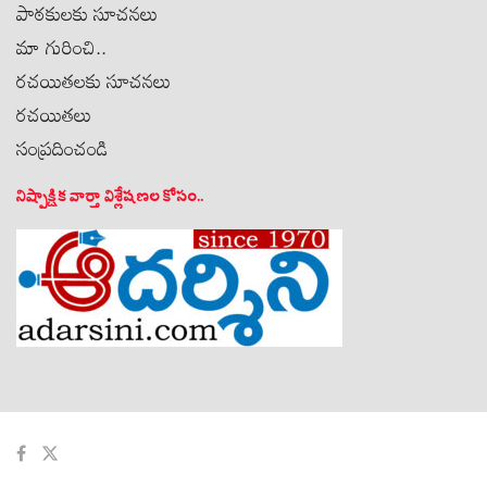
పాఠకులకు సూచనలు
మా గురించి..
రచయితలకు సూచనలు
రచయితలు
సంప్రదించండి
నిష్పాక్షిక వార్తా విశ్లేషణల కోసం..