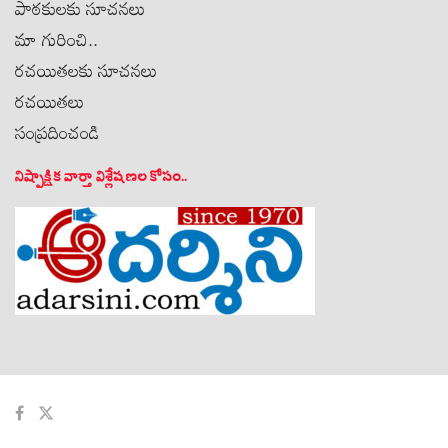
పాఠకులకు సూచనలు
మా గురించి..
రచయితలకు సూచనలు
రచయితలు
సంప్రదించండి
నిష్పాక్షిక వార్తా విశ్లేషణల కోసం..