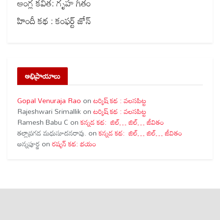
ఆంగ్ల కవిత: గృహ గీతం
హిందీ కథ : కంఫర్ట్ జోన్
అభిప్రాయాలు
Gopal Venuraja Rao
on
టర్కిష్ కథ : వలసపిట్ట
Rajeshwari Srimallik
on
టర్కిష్ కథ : వలసపిట్ట
Ramesh Babu C
on
కన్నడ కథ: జిల్… జిల్… జీవితం
తల్లాప్రగడ మధుసూదనరావు.
on
కన్నడ కథ: జిల్… జిల్… జీవితం
అన్నపూర్ణ
on
రష్యన్ కథ: భయం