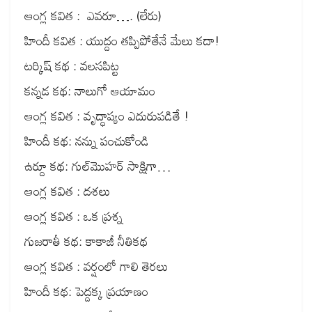
ఆంగ్ల కవిత : ఎవరూ…. (లేరు)
హిందీ కవిత : యుద్దం తప్పిపోతేనే మేలు కదా!
టర్కిష్ కథ : వలసపిట్ట
కన్నడ కథ: నాలుగో ఆయామం
ఆంగ్ల కవిత : వృద్ధాప్యం ఎదురుపడితే !
హిందీ కథ: నన్ను పంచుకోండి
ఉర్దూ కథ: గుల్‌మొహర్ సాక్షిగా…
ఆంగ్ల కవిత : దశలు
ఆంగ్ల కవిత : ఒక ప్రశ్న
గుజరాతీ కథ: కాకాజీ నీతికథ
ఆంగ్ల కవిత : వర్షంలో గాలి తెరలు
హిందీ కథ: పెద్దక్క ప్రయాణం