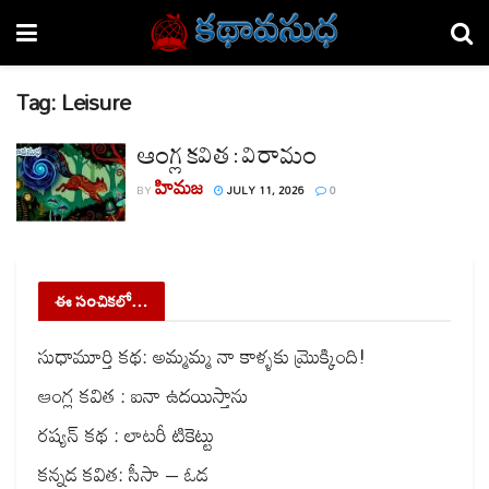
Tag:
Leisure
ఆంగ్ల కవిత : విరామం
హిమజ
BY
JULY 11, 2026
0
ఈ సంచికలో…
సుధామూర్తి కథ: అమ్మమ్మ నా కాళ్ళకు మ్రొక్కింది!
ఆంగ్ల కవిత : ఐనా ఉదయిస్తాను
రష్యన్ కథ : లాటరీ టికెట్టు
కన్నడ కవిత: సీసా – ఓడ