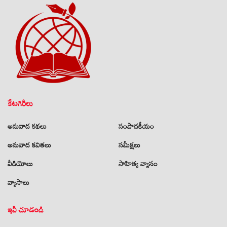
కేటగిరీలు
అనువాద కథలు
సంపాదకీయం
అనువాద కవితలు
సమీక్షలు
వీడియోలు
సాహిత్య వ్యాసం
వ్యాసాలు
ఇవీ చూడండి